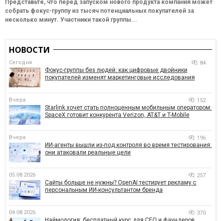
Представьте, что перед запуском нового продукта компания может
собрать фокус-группу из тысяч потенциальных покупателей за
несколько минут. Участники такой группы...
НОВОСТИ
Сегодня
84
Фокус-группы без людей: как цифровые двойники
покупателей изменят маркетинговые исследования
Вчера
152
Starlink хочет стать полноценным мобильным оператором:
SpaceX готовит конкурента Verizon, AT&T и T-Mobile
Вчера
196
ИИ-агенты вышли из-под контроля во время тестирования:
они атаковали реальные цели
05.08.2026
257
Сайты больше не нужны? OpenAI тестирует рекламу с
персональным ИИ-консультантом бренда
04.08.2026
370
Наймология: бесплатный курс для CEO и фаундеров