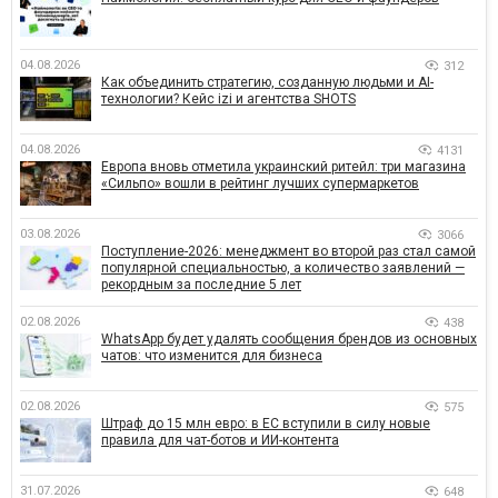
04.08.2026
312
Как объединить стратегию, созданную людьми и AI-
технологии? Кейс izi и агентства SHOTS
04.08.2026
4131
Европа вновь отметила украинский ритейл: три магазина
«Сильпо» вошли в рейтинг лучших супермаркетов
03.08.2026
3066
Поступление-2026: менеджмент во второй раз стал самой
популярной специальностью, а количество заявлений —
рекордным за последние 5 лет
02.08.2026
438
WhatsApp будет удалять сообщения брендов из основных
чатов: что изменится для бизнеса
02.08.2026
575
Штраф до 15 млн евро: в ЕС вступили в силу новые
правила для чат-ботов и ИИ-контента
31.07.2026
648