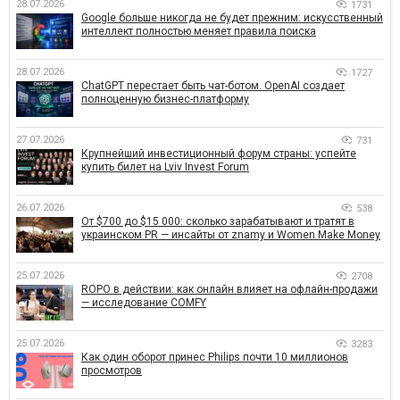
28.07.2026
1731
Google больше никогда не будет прежним: искусственный
интеллект полностью меняет правила поиска
28.07.2026
1727
ChatGPT перестает быть чат-ботом. OpenAI создает
полноценную бизнес-платформу
27.07.2026
731
Крупнейший инвестиционный форум страны: успейте
купить билет на Lviv Invest Forum
26.07.2026
538
От $700 до $15 000: сколько зарабатывают и тратят в
украинском PR — инсайты от znamy и Women Make Money
25.07.2026
2708
ROPO в действии: как онлайн влияет на офлайн-продажи
— исследование COMFY
25.07.2026
3283
Как один оборот принес Philips почти 10 миллионов
просмотров