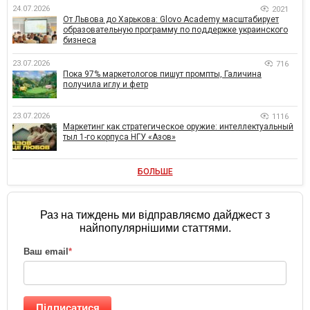
24.07.2026
2021
От Львова до Харькова: Glovo Academy масштабирует
образовательную программу по поддержке украинского
бизнеса
23.07.2026
716
Пока 97% маркетологов пишут промпты, Галичина
получила иглу и фетр
23.07.2026
1116
Маркетинг как стратегическое оружие: интеллектуальный
тыл 1-го корпуса НГУ «Азов»
БОЛЬШЕ
Раз на тиждень ми відправляємо дайджест з
найпопулярнішими статтями.
Ваш email
*
Підписатися