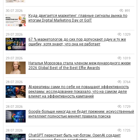
30.07.2026
891
Куда двигается маркетинг: главные сигналы рынка по
итогам Digital Marketing Day от GoIT
29.07.2026
1329
67 % маркетологов до сих пор допускают одну и ту же
ошибку, хотя знают, что она не работает
29.07.2026
1019
Наталья Морозова стала членом международного жюри
2026 Global Best of the Best Effie Awards
28.07.2026
3764
AI-креативы сами по себе не повышают эффективность
рекламы: исследование показало, что на самом деле
влияет на эффективность кампаний
28.07.2026
1729
Google больше никогда не будет прежним: искусственный
интеллект полностью меняет правила поиска
28.07.2026
1725
ChatGPT перестает быть чат-ботом. OpenAI создает
полноценную бизнес-платформу