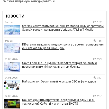
сможет напрямую конкурировать с...
НОВОСТИ
Вчера
132
Starlink хочет стать полноценным мобильным оператором:
SpaceX готовит конкурента Verizon, AT&T и T-Mobile
Вчера
156
ИИ-агенты вышли из-под контроля во время тестирования:
они атаковали реальные цели
05.08.2026
229
Сайты больше не нужны? OpenAI тестирует рекламу с
персональным ИИ-консультантом бренда
04.08.2026
347
Наймология: бесплатный курс для CEO и фаундеров
04.08.2026
287
Как объединить стратегию, созданную людьми и AI-
технологии? Кейс izi и агентства SHOTS