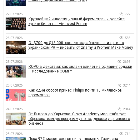
27.07.2026
722
Крупнейший инвестиционный форум страны: успейте
купить билет на Lviv Invest Forum
26.07.2026
535
От $700 до $15 000: сколько зарабатывают и тратят в
украинском PR — инсайты от znamy и Women Make Money
25.07.2026
2695
ROPO в действии: как онлайн влияет на офлайн-продажи
— исследование COMFY
25.07.2026
3244
Как один оборот принес Philips почти 10 миллионов
просмотров
24.07.2026
2014
От Львова до Харькова: Glovo Academy масштабирует
образовательную программу по поддержке украинского
бизнеса
23.07.2026
714
Пока 97% маркетологов пишут промпты, Галичина