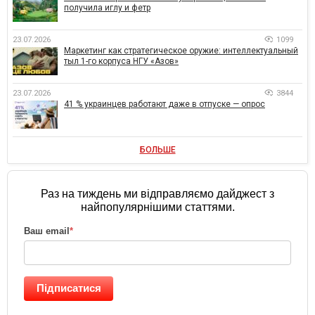
получила иглу и фетр
23.07.2026
1099
Маркетинг как стратегическое оружие: интеллектуальный
тыл 1-го корпуса НГУ «Азов»
23.07.2026
3844
41 % украинцев работают даже в отпуске — опрос
БОЛЬШЕ
Раз на тиждень ми відправляємо дайджест з
найпопулярнішими статтями.
Ваш email
*
Підписатися