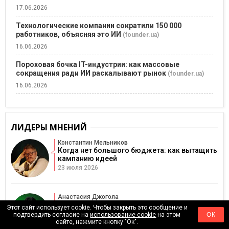
17.06.2026
Технологические компании сократили 150 000
работников, объясняя это ИИ
(founder.ua)
16.06.2026
Пороховая бочка IT-индустрии: как массовые
сокращения ради ИИ раскалывают рынок
(founder.ua)
16.06.2026
ЛИДЕРЫ МНЕНИЙ
Константин Мельников
Когда нет большого бюджета: как вытащить
кампанию идеей
23 июля 2026
Анастасия Джогола
Когда публичность руководителя становится
Этот сайт использует cookie. Чтобы закрыть это сообщение и
риском для репутации
подтвердить согласие на
использование cookie
на этом
ОК
16 июля 2026
сайте, нажмите кнопку "Ок".