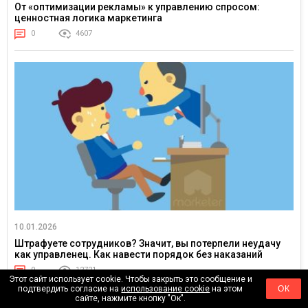
От «оптимизации рекламы» к управлению спросом:
ценностная логика маркетинга
0
4607
10.01.2026
Штрафуете сотрудников? Значит, вы потерпели неудачу
как управленец. Как навести порядок без наказаний
0
12721
Этот сайт использует cookie. Чтобы закрыть это сообщение и
подтвердить согласие на
использование cookie
на этом
ОК
сайте, нажмите кнопку "Ок".