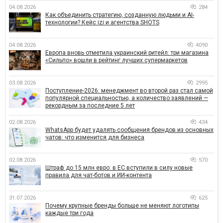
04.08.2026
284
Как объединить стратегию, созданную людьми и AI-
технологии? Кейс izi и агентства SHOTS
04.08.2026
4090
Европа вновь отметила украинский ритейл: три магазина
«Сильпо» вошли в рейтинг лучших супермаркетов
03.08.2026
2995
Поступление-2026: менеджмент во второй раз стал самой
популярной специальностью, а количество заявлений —
рекордным за последние 5 лет
02.08.2026
434
WhatsApp будет удалять сообщения брендов из основных
чатов: что изменится для бизнеса
02.08.2026
570
Штраф до 15 млн евро: в ЕС вступили в силу новые
правила для чат-ботов и ИИ-контента
31.07.2026
625
Почему крупные бренды больше не меняют логотипы
каждые три года