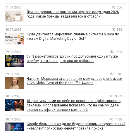
31.07.2026
706
Лучшие рекламные кампании первого полугодия 2026
года: какие бренды задавали тон в отрасли
30.07.2026
885
Куда двигается маркетинг: главные сигналы рынка по
итогам Digital Marketing Day от GoIT
29.07.2026
1323
67 % маркетологов до сих пор допускают одну и ту же
ошибку, хотя знают, что она не работает
29.07.2026
1016
Наталья Морозова стала членом международного жюри
2026 Global Best of the Best Effie Awards
28.07.2026
3759
AI-креативы сами по себе не повышают эффективность
рекламы: исследование показало, что на самом деле
влияет на эффективность кампаний
28.07.2026
1728
Google больше никогда не будет прежним: искусственный
интеллект полностью меняет правила поиска