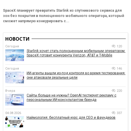
SpaceX планирует превратить Starlink из спутникового сервиса для
зон без покрытия в полноценного мобильного оператора, который
сможет напрямую конкурировать с...
НОВОСТИ
Сегодня
120
Starlink хочет стать полноценным мобильным оператором:
SpaceX готовит конкурента Verizon, AT&T и T-Mobile
Сегодня
146
ИИ-агенты вышли из-под контроля во время тестирования:
они атаковали реальные цели
Вчера
220
Сайты больше не нужны? OpenAI тестирует рекламу с
персональным ИИ-консультантом бренда
04.08.2026
337
Наймология: бесплатный курс для CEO и фаундеров