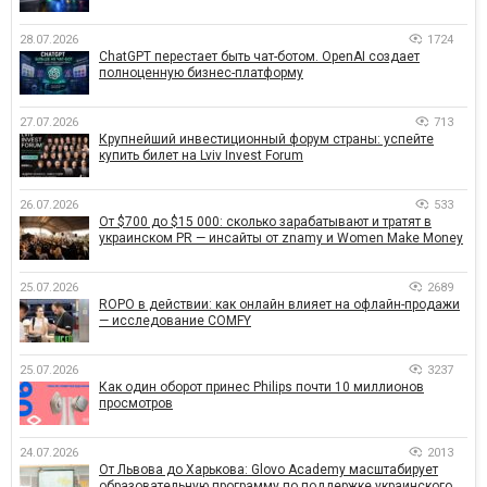
28.07.2026
1724
ChatGPT перестает быть чат-ботом. OpenAI создает
полноценную бизнес-платформу
27.07.2026
713
Крупнейший инвестиционный форум страны: успейте
купить билет на Lviv Invest Forum
26.07.2026
533
От $700 до $15 000: сколько зарабатывают и тратят в
украинском PR — инсайты от znamy и Women Make Money
25.07.2026
2689
ROPO в действии: как онлайн влияет на офлайн-продажи
— исследование COMFY
25.07.2026
3237
Как один оборот принес Philips почти 10 миллионов
просмотров
24.07.2026
2013
От Львова до Харькова: Glovo Academy масштабирует
образовательную программу по поддержке украинского