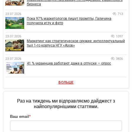
бизнеса
23.07.2026
713
Пока 97% маркетологов пишут промпты, Галичина
получила иглу и фетр
23.07.2026
1097
Маркетинг как стратегическое оружие: интеллектуальный
тыл 1-го корпуса НГУ «Азов»
23.07.2026
3826
41 % украинцев работают даже в отпуске — опрос
БОЛЬШЕ
Раз на тиждень ми відправляємо дайджест з
найпопулярнішими статтями.
Ваш email
*