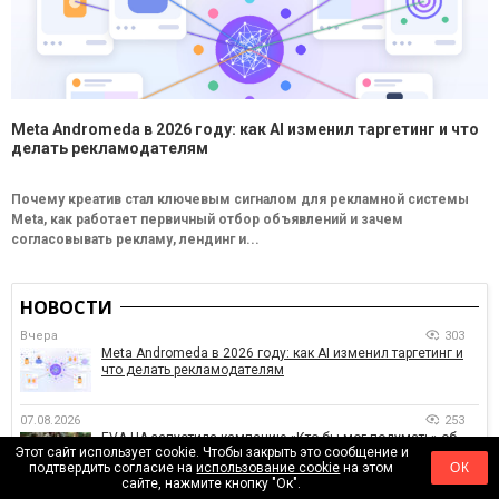
Meta Andromeda в 2026 году: как AI изменил таргетинг и что
делать рекламодателям
Почему креатив стал ключевым сигналом для рекламной системы
Meta, как работает первичный отбор объявлений и зачем
согласовывать рекламу, лендинг и...
НОВОСТИ
Вчера
303
Meta Andromeda в 2026 году: как AI изменил таргетинг и
что делать рекламодателям
07.08.2026
253
EVA.UA запустила кампанию «Кто бы мог подумать» об
Этот сайт использует cookie. Чтобы закрыть это сообщение и
ассортименте, который покупатели не ожидают увидеть
подтвердить согласие на
использование cookie
на этом
ОК
на платформе
сайте, нажмите кнопку "Ок".