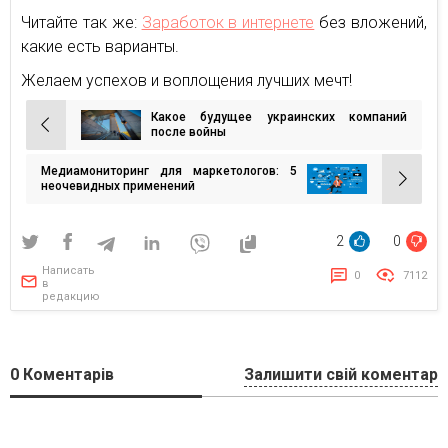
Читайте так же:
Заработок в интернете
без вложений,
какие есть варианты.
Желаем успехов и воплощения лучших мечт!
Какое будущее украинских компаний
Навигация
после войны
по
Медиамониторинг для маркетологов: 5
записям
неочевидных применений
2
0
Написать
0
7112
в
редакцию
0
Коментарів
Залишити свій коментар