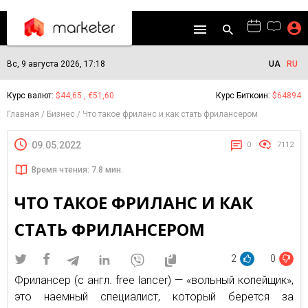
Вс, 9 августа 2026, 17:18
UA
RU
Курс валют:
$44,65 , €51,60
Курс Биткоин:
$64894
Главная
Бизнес
Что такое фриланс и как стать фрилансером
09.05.2022
0
7112
Время чтения: 7.8 мин.
ЧТО ТАКОЕ ФРИЛАНС И КАК
СТАТЬ ФРИЛАНСЕРОМ
2
0
Фрилансер (с англ. free lancer) — «вольный копейщик»,
это наемный специалист, который берется за