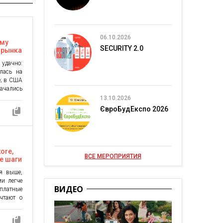
06.10.2026
ему
SECURITY 2.0
 рынка
удачно:
лась на
е; в США
ались
в Китае
13.10.2026
рял долю
ЄвроБудЕкспо 2026
к может
мпании,
ore,
ВСЕ МЕРОПРИЯТИЯ
е шаги
ся выше,
ми легче
ВИДЕО
латные
чтают о
 именно
ожение в
обратить