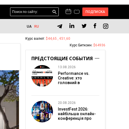
ПОДПИСКА
UA
RU
Курс валют:
$44,65 , €51,60
Курс Биткоин:
$64936
ПРЕДСТОЯЩИЕ СОБЫТИЯ
13.08.2026
Performance vs.
Creative: хто
головний в
перформанс-
маркетингу?
20.08.2026
InvestFest 2026:
найбільша онлайн-
конференція про
інвестиції