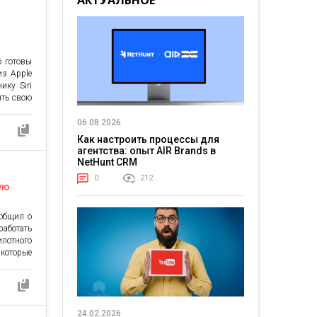
АКТУАЛЬНОЕ
й Apple.
о готовы
из Apple
ику Siri
ять свою
 итоге,
к может
06.08.2026
явить в
Как настроить процессы для
 может
агентства: опыт AIR Brands в
NetHunt CRM
0
212
ую
ообщил о
аботать
лотного
которые
ржденны.
н еще не
 анонсы
ва Apple
имается
24.02.2026