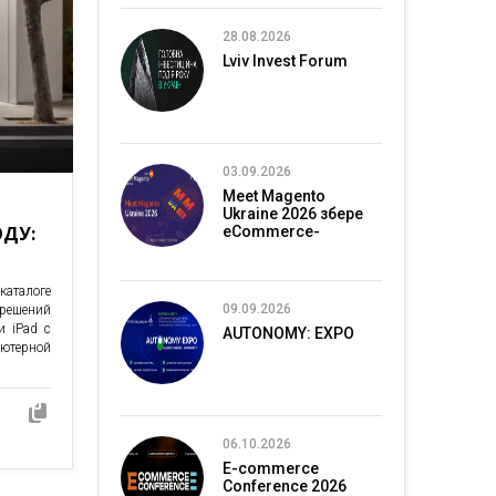
28.08.2026
Lviv Invest Forum
03.09.2026
Meet Magento
Ukraine 2026 збере
ОДУ:
eCommerce-
спільноту в Києві
каталоге
09.09.2026
 решений
и iPad с
AUTONOMY: EXPO
ютерной
06.10.2026
E-commerce
Conference 2026