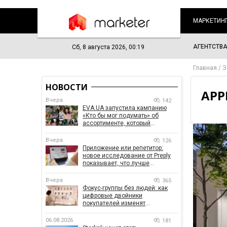
МАРКЕТИН
АГЕНТСТВ
Сб, 8 августа 2026, 00:19
Главная
З
НОВОСТИ
APP
Вчера
142
EVA.UA запустила кампанию
«Кто бы мог подумать» об
ассортименте, который
покупатели не ожидают увидеть
на платформе
Вчера
126
Приложение или репетитор:
новое исследование от Preply
показывает, что лучше
помогает заговорить на
иностранном языке
Вчера
365
Фокус-группы без людей: как
цифровые двойники
покупателей изменят
маркетинговые исследования
06.08.2026
181