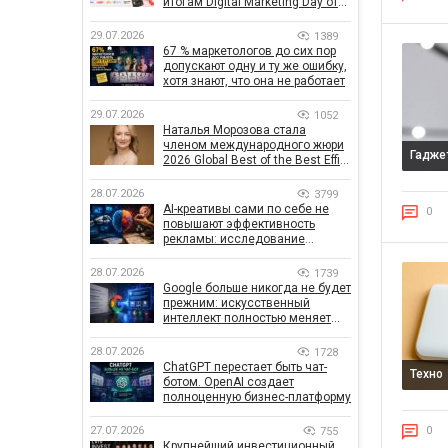
итогам Digital Marketing Day от
GoIT
29.07.2026
1389
67 % маркетологов до сих пор
допускают одну и ту же ошибку,
хотя знают, что она не работает
29.07.2026
1052
Наталья Морозова стала
членом международного жюри
Гадже
2026 Global Best of the Best Effie
Awards
28.07.2026
3799
AI-креативы сами по себе не
0
повышают эффективность
рекламы: исследование
показало, что на самом деле
влияет на эффективность
28.07.2026
1739
кампаний
Google больше никогда не будет
прежним: искусственный
интеллект полностью меняет
правила поиска
28.07.2026
1728
ChatGPT перестает быть чат-
Техно
ботом. OpenAI создает
полноценную бизнес-платформу
0
27.07.2026
755
Крупнейший инвестиционный