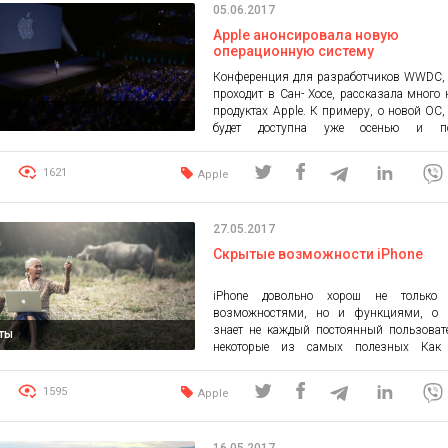
05.06.2017
созданием ОС нового поколения, […]
Apple анонсировала новую
операционную систему
Конференция для разработчиков WWDC, 
проходит в Сан- Хосе, рассказала много 
продуктах Apple. К примеру, о новой ОС,
будет доступна уже осенью и по
название Mac OS High Sierra. В ней о
файловую систему Apple File System и 
1621
Apple
поддержку VR (виртуальной реальности
сообщено, что Apple File System разр
специально для передачи больших фа
27.05.2017
примеру 4K-видео. Она поддерживает кодек
Скрытые возможности iPhone
iPhone довольно хорош не только
возможностями, но и функциями, о 
знает не каждый постоянный пользоват
ты
некоторые из самых полезных Как
удалить текст? Если у вас есть 3D To
зажмите Backspace сильнее и текст у
1595
Apple
быстрее. Фонарик включается/выключа
Пункта управления и это довольно неуд
можно обхитрить систему: сделайте н
16.05.2017