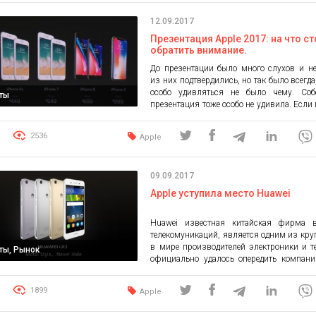
12.09.2017
Презентация Apple 2017: на что ст
обратить внимание.
До презентации было много слухов и н
из них подтвердились, но так было всегда,
особо удивляться не было чему. Собс
ты
презентация тоже особо не удивила. Если 
назад Apple задавала тон и остальные 
следовали за ней, копируя или беря и
2536
Apple
сейчас все изменилось. Тон в смартфона
Samsung, а «яблочник» копирует […]
09.09.2017
Apple уступила место Huawei
Huawei известная китайская фирма 
телекомуникаций, является одним из кр
в мире производителей электроники и т
ты, Рынок
официально удалось опередить компани
по популярности. Смартфоны Huawei ст
популярнее с каждым годом. Это наблюда
1899
Apple
другими технологическими гигантами А
все же, пока только Huawei удалось «по