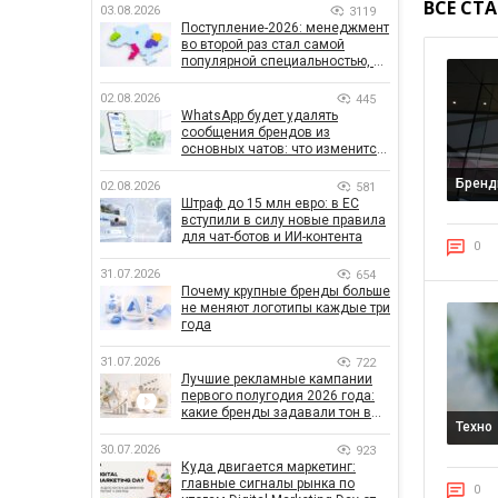
ВСЕ СТ
03.08.2026
3119
Поступление-2026: менеджмент
во второй раз стал самой
популярной специальностью, а
количество заявлений —
рекордным за последние 5 лет
02.08.2026
445
WhatsApp будет удалять
сообщения брендов из
основных чатов: что изменится
для бизнеса
Брен
02.08.2026
581
Штраф до 15 млн евро: в ЕС
вступили в силу новые правила
для чат-ботов и ИИ-контента
0
31.07.2026
654
Почему крупные бренды больше
не меняют логотипы каждые три
года
31.07.2026
722
Лучшие рекламные кампании
первого полугодия 2026 года:
какие бренды задавали тон в
Техно
отрасли
30.07.2026
923
Куда двигается маркетинг:
главные сигналы рынка по
0