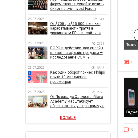
форум страны: успейте купить
билет на Lviv Invest Forum
26.07.2026
541
От $700 до $15 000: сколько
зарабатывают и тратят в
украинском PR — инсайты от
znamy и Women Make Money
25.07.2026
2731
Техно
ROPO в действии: как онлайн
влияет на офлайн-продажи —
исследование COMFY
0
25.07.2026
3345
Как один оборот принес Philips
почти 10 миллионов
просмотров
24.07.2026
2023
От Львова до Харькова: Glovo
Academy масштабирует
образовательную программу по
поддержке украинского
Гадже
бизнеса
БОЛЬШЕ
0