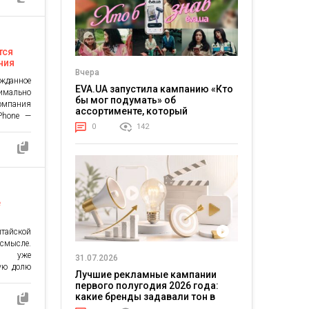
ять свои
тся
ния
Вчера
жданное
EVA.UA запустила кампанию «Кто
мально
бы мог подумать» об
компания
ассортименте, который
Phone —
покупатели не ожидают увидеть
0
142
ларов до
на платформе
и новых
дорогой
 памяти,
е
итайской
смысле.
ия уже
31.07.2026
ую долю
Лучшие рекламные кампании
рается
первого полугодия 2026 года:
листы
какие бренды задавали тон в
иатской
отрасли