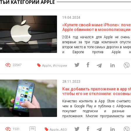
АТЬИ КАТЕГОРИИ APPLE
19.04.2024
«Купите своей маме iPhone»: поч
Apple обвиняют в монополизации
и какие еще вызовы стоят перед
2024 год начался для Apple не очень 
компанией
впервые за три года компания опусти
второе место в топе самых дорогих в мир
ды
и Европе против Apple нач
антимонопольные расследования; 
производитель iPhone стремительно поте
,
22547
Apple
Истории
рынка. Что происходит с Apple и ка
измениться закрытая экосистема ко
рассказываем в статье. Соединенные […]
28.11.2023
Как добавить приложение в app st
чтобы его не отклонили: основны
и нюансы
Качество контента в App Store считает
чем в Google Play и публика с Айфона
покупает подписки и разные п
приложения. Многие программисты ме
публикации и продвижении продуктов
для iOS. Рассмотрим, как добавить прил
,
1531
PR
Apple
ASO
app store, чтобы его не удалили и на что 