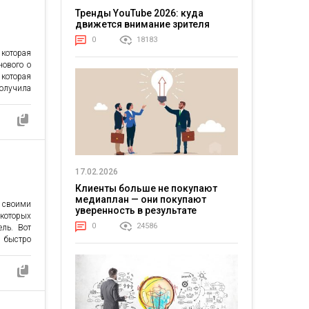
Тренды YouTube 2026: куда
движется внимание зрителя
0
18183
которая
нового о
 которая
лучила
бновили
включили
). Было
аботана
йлов, к
 […]
17.02.2026
Клиенты больше не покупают
медиаплан — они покупают
 своими
уверенность в результате
которых
0
24586
ель. Вот
 быстро
uch, то
далится
ется из
обно, но
еполный