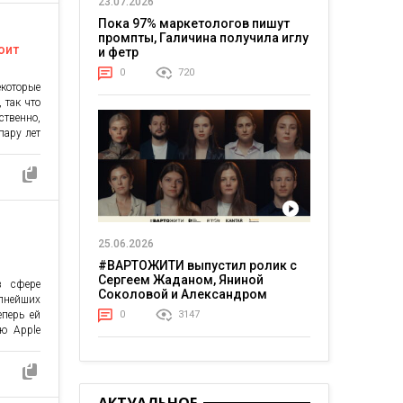
23.07.2026
Пока 97% маркетологов пишут
промпты, Галичина получила иглу
оит
и фетр
0
720
екоторые
 так что
твенно,
пару лет
компании
деи, то
х задает
25.06.2026
#ВАРТОЖИТИ выпустил ролик с
Сергеем Жаданом, Яниной
в сфере
Соколовой и Александром
упнейших
Тереном о жизни в постоянном
еперь ей
0
3147
напряжении
ю Apple
ановятся
ется и с
зии, но
дрезать»