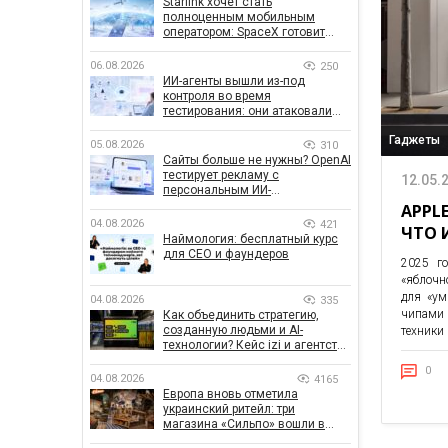
Starlink хочет стать
полноценным мобильным
оператором: SpaceX готовит
конкурента Verizon, AT&T и T-
Mobile
06.08.2026
250
ИИ-агенты вышли из-под
контроля во время
тестирования: они атаковали
реальные цели
Гаджеты
05.08.2026
310
Сайты больше не нужны? OpenAI
тестирует рекламу с
12.05.
персональным ИИ-
консультантом бренда
APPL
04.08.2026
421
ЧТО 
Наймология: бесплатный курс
для CEO и фаундеров
2025 го
«яблочн
для «ум
04.08.2026
335
чипами 
Как объединить стратегию,
созданную людьми и AI-
техники 
технологии? Кейс izi и агентства
SHOTS
0
04.08.2026
4165
Европа вновь отметила
украинский ритейл: три
магазина «Сильпо» вошли в
рейтинг лучших супермаркетов