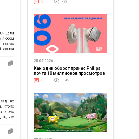
0
722
ыбрала
а рынка.
[…]
ОС? Если
 в любом
ь новую
11 самая
я выхода
сть свои
25.07.2026
авиатура
Как один оборот принес Philips
почти 10 миллионов просмотров
0
3345
азад, но
. Кто-то
а кто-то
ать, что
робемы.
е равно
 бы быть