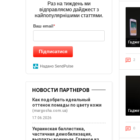
Раз на тиждень ми
відправляємо дайджест з
найпопулярнішими статтями.
Ваш email
*
Гадже
Підписатися
2
Надано SendPulse
НОВОСТИ ПАРТНЕРОВ
Как подобрать идеальный
оттенок помады по цвету кожи
(margosha.com.ua)
Гадже
17.06.2026
0
Украинская баллистика,
частичная демобилизация,
выплаты военным. Главное из