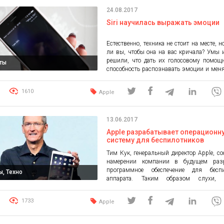
всемирно признанного мастера технологи
24.08.2017
Смартфоны Huawei […]
Siri научилась выражать эмоции
Естественно, техника не стоит на месте, н
ли вы, чтобы она на вас кричала? Умы 
решили, что дать их голосовому помощн
ты
способность распознавать эмоции и мен
интонацию не такая плохая идея. В
теперь Siri это умеет. Помощник
1610
Apple
определить эмоции, которые нужно про
разговоре с пользователем. Siri
возмутиться, если что-то не […]
13.06.2017
Apple разрабатывает операционн
систему для беспилотников
Тим Кук, генеральный директор Apple, с
намерении компании в будущем разр
программное обеспечение для беспи
ы, Техно
аппарата. Таким образом слухи, 
появлялись ранее в прессе, были подтве
Название проекта Project Titan, но о
1733
Apple
представлен общественности, а первые
состоятся в начале следующего года. Гла
сообщил, что сейчас компания зан