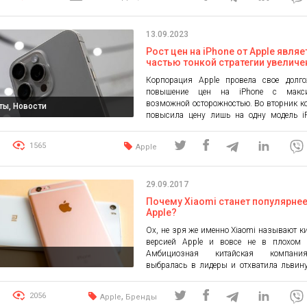
внимание. Регистрация профиля Добавл
приложения могут только […]
13.09.2023
Рост цен на iPhone от Apple являе
частью тонкой стратегии увеличе
доходов
Корпорация Apple провела свое долго
повышение цен на iPhone с макси
возможной осторожностью. Во вторник 
ты, Новости
повысила цену лишь на одну модель i
топовый Pro Max, выросшую на 100 дол
1199 долларов — оставив другие тр
1565
Apple
версии без изменений. И даже более 
новый телефон будет иметь вдвое больше
что позволяет […]
29.09.2017
Почему Xiaomi станет популярне
Apple?
Ох, не зря же именно Xiaomi называют к
версией Apple и вовсе не в плохом 
Амбициозная китайская компан
выбралась в лидеры и отхватила львин
рынка, но на этом она не соби
останавливаться. Специа
,
2056
Apple
Бренды
проанализировали последние релизы аз