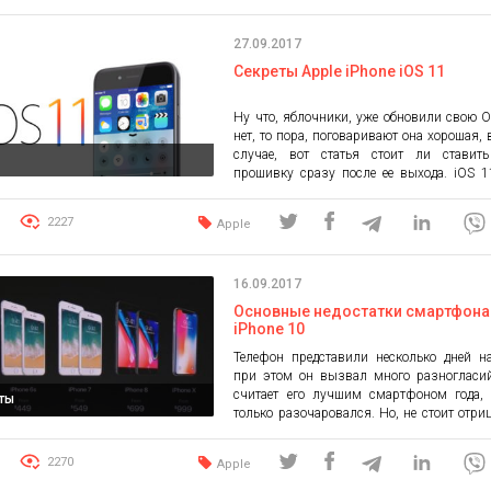
компании и поняли, что Xiaomi в
абсолютно верную стратегию для захват
27.09.2017
Технические новинки компании радуют не 
Секреты Apple iPhone iOS 11
Ну что, яблочники, уже обновили свою 
нет, то пора, поговаривают она хорошая,
случае, вот статья стоит ли ставит
прошивку сразу после ее выхода. iOS 
свежая, подготовленная специально дл
новой техники от Apple и поэтому у нее е
2227
Apple
секреты, о которых и пойдет дальше. Кл
для одной руки: […]
16.09.2017
Основные недостатки смартфона
iPhone 10
Телефон представили несколько дней н
при этом он вызвал много разногласий
считает его лучшим смартфоном года, 
ты
только разочаровался. Но, не стоит отриц
новый флагман действительно имеет п
Некоторые моменты спорные, но их вс
2270
Apple
стоит включить в список. 1. Экран Он мог
и лучше. Мы уже писали о […]