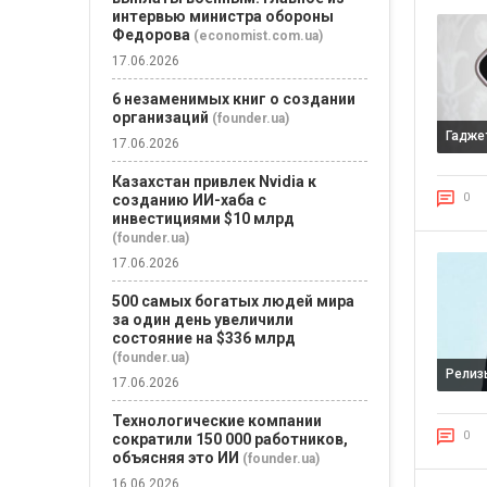
интервью министра обороны
Федорова
(economist.com.ua)
17.06.2026
6 незаменимых книг о создании
организаций
(founder.ua)
Гадже
17.06.2026
Казахстан привлек Nvidia к
0
созданию ИИ-хаба с
инвестициями $10 млрд
(founder.ua)
17.06.2026
500 самых богатых людей мира
за один день увеличили
состояние на $336 млрд
(founder.ua)
Релиз
17.06.2026
Технологические компании
0
сократили 150 000 работников,
объясняя это ИИ
(founder.ua)
16.06.2026