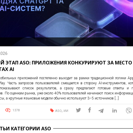
2026
Й ЭТАП ASO: ПРИЛОЖЕНИЯ КОНКУРИРУЮТ ЗА МЕСТО
ТАХ AI
обильных приложений постепенно выходит за рамки традиционной логики App
Play. Часть запросов пользователей смещается в сторону AI-инструментов, ко
показывают список результатов, а сразу предлагают готовые ответы и п
ов. По оценкам рынка, уже около 40% пользователей начинают поиск информац
исы, а крупные языковые модели обычно используют 3–5 источников […]
,
1378
ASO
ИИ
АТЬИ КАТЕГОРИИ ASO