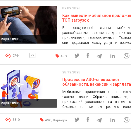
отдельные правки, а про процесс. Он на
02.09.2025
[…]
Как вывести мобильное приложе
ТОП загрузок
В повседневной жизни мобил
разнообразные приложения для них ст
привычными, неотъемлемыми. Пользо
l-маркетинг
они предлагают массу услуг и возмож
Конкуренция растет. Вывести собс
приложение в ТОП становится все слож
2744
PR
ASO
нет ничего нереального. Есть реклама м
приложений от http.com.ua, есть
проверенные методы. Лучшие рассмотрим
28.12.2023
материале. Продвижение приложен
андроид Продвижение мобильного […]
Профессия ASO-специалист:
обязанности, вакансии и зарплата
научиться ASO бесплатно?
Мобильные приложения стали неотъ
частью жизни. Обратите внимание, 
приложений установлено на вашем те
l-маркетинг
Сколько из них вы реально испол
Конкуренция между разработчиками при
за внимание пользователя и его деньги п
,
3810
ASO
Карьера
созданию новых высокооплачи
профессий. Одна из них — специа