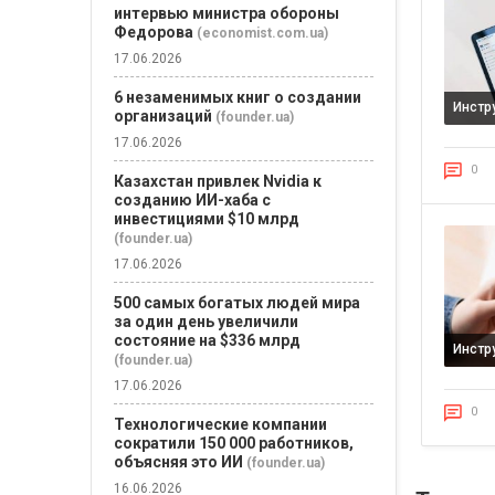
интервью министра обороны
Федорова
(economist.com.ua)
17.06.2026
6 незаменимых книг о создании
Инстр
организаций
(founder.ua)
17.06.2026
0
Казахстан привлек Nvidia к
созданию ИИ-хаба с
инвестициями $10 млрд
(founder.ua)
17.06.2026
500 самых богатых людей мира
за один день увеличили
состояние на $336 млрд
Инстр
(founder.ua)
17.06.2026
0
Технологические компании
сократили 150 000 работников,
объясняя это ИИ
(founder.ua)
16.06.2026