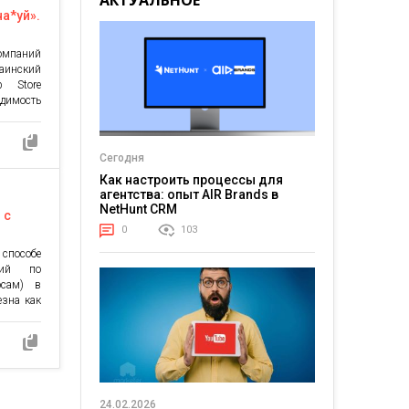
АКТУАЛЬНОЕ
на*уй».
ния
компаний
Play по
аинский
p Store
димость
le Play,
ать их
улярных
Сегодня
ождение.
, юзеры
Как настроить процессы для
Netpeak
агентства: опыт AIR Brands в
NetHunt CRM
 с
0
103
 способе
ний по
осам) в
езна как
опытным
о новом
рах. По
ствами и
чти 35%
 […]
24.02.2026