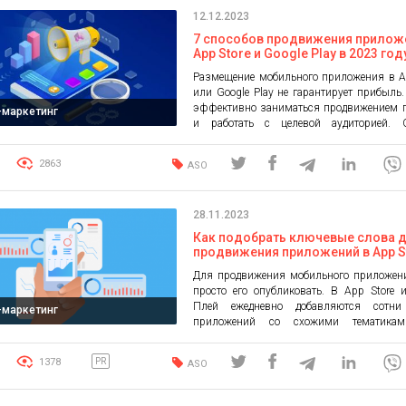
продвижению мобильных прилож
12.12.2023
цифровой маркетолог в одном лице. О
какие обязанности есть […]
7 способов продвижения прилож
App Store и Google Play в 2023 год
Размещение мобильного приложения в A
или Google Play не гарантирует прибыль.
эффективно заниматься продвижением п
l-маркетинг
и работать с целевой аудиторией. 
способы продвижения мобильных прил
работающих в 2023 году и которые ос
2863
ASO
эффективными в дальнейшем. Не затр
тему подбора ключевых слов и опти
приложения — это основа продвижен
28.11.2023
должна быть по умолчанию. […]
Как подобрать ключевые слова 
продвижения приложений в App S
Google Play: основные рекоменд
Для продвижения мобильного приложен
нюансы
просто его опубликовать. В App Store 
Плей ежедневно добавляются сотн
l-маркетинг
приложений со схожими тематикам
стратегии продвижения и рекламы 
потеряется и осядет на дно магазина.
1378
PR
ASO
подбор ключевых слов App Store и Google P
можно продвигать приложения. Опти
мобильного приложения Продвижением п