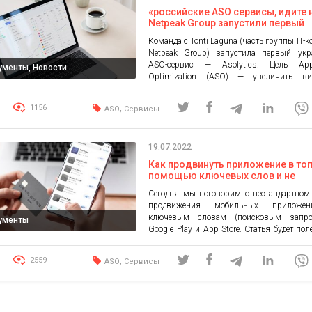
«российские ASO сервисы, идите 
Netpeak Group запустили первый
украинский сервис для продвиже
Команда c Tonti Laguna (часть группы IT-
приложений в App Store и Google 
Netpeak Group) запустила первый укр
всему миру
ASO-сервис — Asolytics. Цель Ap
ументы, Новости
Optimization (ASO) — увеличить ви
мобильных приложений в App Store и Goog
что в результате помогает повыш
,
1156
ASO
Сервисы
количество загрузок. Большинство поп
ASO сервисов имеют российское происх
Поддерживая российские продукты
19.07.2022
косвенно финансируют войну. Ранее 
Group вместе […]
Как продвинуть приложение в топ
помощью ключевых слов и не
разориться
Сегодня мы поговорим о нестандартном
продвижения мобильных приложе
ключевым словам (поисковым запр
ументы
Google Play и App Store. Статья будет пол
начинающим ASO менеджерам,так и 
специалистам, которые хотят узнать 
,
2559
ASO
Сервисы
способе продвижения приложений в сто
исследованиям, проведенным ASO-агент
сервисами мобильного маркетинга, по
трафика приложения получают из поиска.