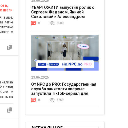
25.06.2026
ore,
#ВАРТОЖИТИ выпустил ролик с
е шаги
Сергеем Жаданом, Яниной
Соколовой и Александром
ся выше,
Тереном о жизни в постоянном
ми легче
0
3083
напряжении
латные
чтают о
 именно
ожение в
обратить
ять свои
23.06.2026
вает
нализа
От NPC до PRO: Государственная
ря стал
служба занятости впервые
ейчас у
запустила TikTok-сериал для
овать на
молодежи
0
3769
«Продукт
обирает
стов от
Продукты
[…]