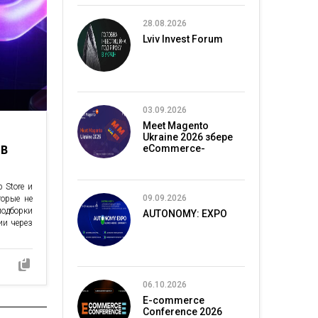
28.08.2026
Lviv Invest Forum
03.09.2026
Meet Magento
Ukraine 2026 збере
 В
eCommerce-
спільноту в Києві
 Store и
09.09.2026
торые не
одборки
AUTONOMY: EXPO
ии через
06.10.2026
E-commerce
Conference 2026