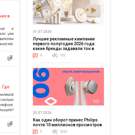
чинается
ние в
ьные и
31.07.2026
али уже
Лучшие рекламные кампании
вателям
первого полугодия 2026 года:
ностей.
какие бренды задавали тон в
твенное
отрасли
нее. Но
0
702
обильных
 другие
 далее в
ия для
. Где
емлемой
сколько
лефоне.
ьзуете?
25.07.2026
ложений
Как один оборот принес Philips
ривела к
почти 10 миллионов просмотров
ваемых
лист по
0
3223