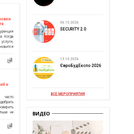
новки
06.10.2026
та
SECURITY 2.0
уренция
а. Когда
 услуги,
овится
le Play.
кламные
13.10.2026
выбирают
ЄвроБудЕкспо 2026
исковой
становки
очников
ий к
ВСЕ МЕРОПРИЯТИЯ
 часто
одобрать
роверить
льше не
ВИДЕО
тоимости
ложений
истему
 не про