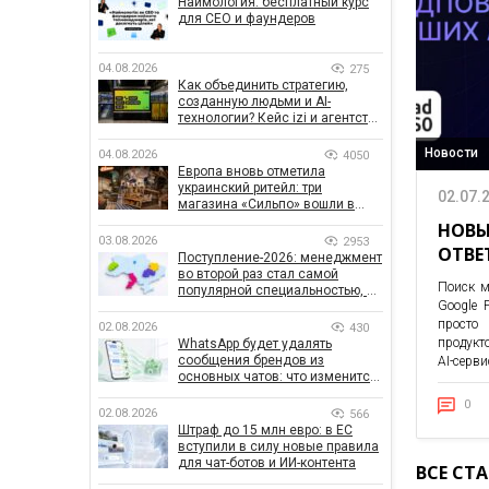
Наймология: бесплатный курс
для CEO и фаундеров
04.08.2026
275
Как объединить стратегию,
созданную людьми и AI-
технологии? Кейс izi и агентства
SHOTS
Новости
04.08.2026
4050
Европа вновь отметила
украинский ритейл: три
02.07.
магазина «Сильпо» вошли в
рейтинг лучших супермаркетов
НОВЫ
03.08.2026
2953
ОТВЕ
Поступление-2026: менеджмент
во второй раз стал самой
Поиск м
популярной специальностью, а
Google 
количество заявлений —
рекордным за последние 5 лет
просто 
02.08.2026
430
продукт
WhatsApp будет удалять
сообщения брендов из
AI-серв
основных чатов: что изменится
для бизнеса
0
02.08.2026
566
Штраф до 15 млн евро: в ЕС
вступили в силу новые правила
для чат-ботов и ИИ-контента
ВСЕ СТ