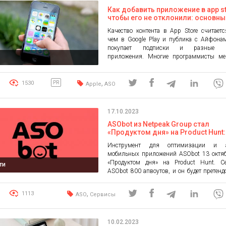
и его оптимизацией в […]
Как добавить приложение в app st
чтобы его не отклонили: основны
и нюансы
Качество контента в App Store считает
чем в Google Play и публика с Айфона
покупает подписки и разные п
приложения. Многие программисты ме
публикации и продвижении продуктов
для iOS. Рассмотрим, как добавить прил
app store, чтобы его не удалили и на что 
,
1530
PR
Apple
ASO
внимание. Регистрация профиля Добавл
приложения могут только […]
17.10.2023
ASObot из Netpeak Group стал
«Продуктом дня» на Product Hunt:
почему этот инструмент заслужи
Инструмент для оптимизации и а
внимания?
мобильных приложений ASObot 13 октяб
«Продуктом дня» на Product Hunt. С
ти
ASObot 800 апвоутов, и он будет претенд
то, чтобы одержать победу в номинации 
месяца». Платформа Product Hunt с
,
1113
ASO
Сервисы
многочисленных технических специали
разработчиков до C-level и инвесторов. 
дня обычно попадают в рассылку для 800 
10.02.2023