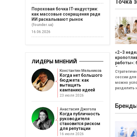
Точка 
Пороховая бочка IT-индустрии:
как массовые сокращения ради
ИИ раскалывают рынок
(founder.ua)
16.06.2026
«2–3 неде
кропотли
ЛИДЕРЫ МНЕНИЙ
работы»: 
бизнесу н
Константин Мельников
Стратегиче
смысла
Когда нет большого
сессии для
проводит
бюджета: как
можно усл
стратеги
вытащить
разделить н
сессию
кампанию идеей
неудачная,
23 июля 2026
сбалансиро
Бренд
трансформа
Анастасия Джогола
Неудачная 
Когда публичность
«рефлекси
руководителя
канапе»...
становится риском
для репутации
16 июля 2026