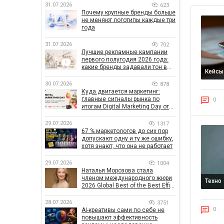
31.07.2026
623
Почему крупные бренды больше
не меняют логотипы каждые три
года
31.07.2026
702
Лучшие рекламные кампании
первого полугодия 2026 года:
какие бренды задавали тон в
Кейсы
отрасли
30.07.2026
878
Куда двигается маркетинг:
главные сигналы рынка по
0
итогам Digital Marketing Day от
GoIT
29.07.2026
1317
67 % маркетологов до сих пор
допускают одну и ту же ошибку,
хотя знают, что она не работает
29.07.2026
1004
Наталья Морозова стала
членом международного жюри
Техно
2026 Global Best of the Best Effie
Awards
28.07.2026
3751
0
AI-креативы сами по себе не
повышают эффективность