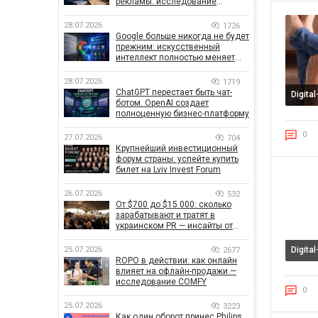
рекламы: исследование
показало, что на самом деле
влияет на эффективность
28.07.2026
1726
кампаний
Google больше никогда не будет
прежним: искусственный
интеллект полностью меняет
правила поиска
28.07.2026
1719
ChatGPT перестает быть чат-
Digita
ботом. OpenAI создает
полноценную бизнес-платформу
0
27.07.2026
704
Крупнейший инвестиционный
форум страны: успейте купить
билет на Lviv Invest Forum
26.07.2026
532
От $700 до $15 000: сколько
зарабатывают и тратят в
украинском PR — инсайты от
znamy и Women Make Money
25.07.2026
Digita
2677
ROPO в действии: как онлайн
влияет на офлайн-продажи —
исследование COMFY
0
25.07.2026
3223
Как один оборот принес Philips