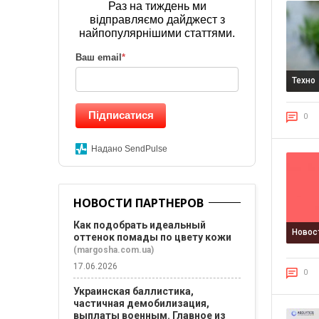
Раз на тиждень ми
відправляємо дайджест з
найпопулярнішими статтями.
Ваш email
*
Техно
Підписатися
0
Надано SendPulse
НОВОСТИ ПАРТНЕРОВ
Как подобрать идеальный
Новос
оттенок помады по цвету кожи
(margosha.com.ua)
17.06.2026
0
Украинская баллистика,
частичная демобилизация,
выплаты военным. Главное из