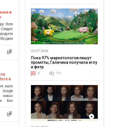
ений и
бсудим,
ения в
у
pp Store
 Следует
родукта
Обсудим
ожений,
танутся
23.07.2026
агиваем
Пока 97% маркетологов пишут
мизации
промпты, Галичина получила иглу
ия, она
и фетр
0
711
для
tore и
ации и
ия мало
и Google
и новых
и. Без
продукт
 Обсудим
lay, как
мизация
родукта