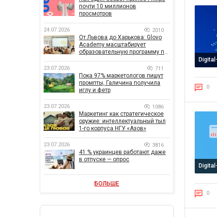
почти 10 миллионов
просмотров
24.07.2026
2010
От Львова до Харькова: Glovo
Academy масштабирует
образовательную программу по
поддержке украинского
Digita
бизнеса
23.07.2026
711
Пока 97% маркетологов пишут
промпты, Галичина получила
0
иглу и фетр
23.07.2026
1086
Маркетинг как стратегическое
оружие: интеллектуальный тыл
1-го корпуса НГУ «Азов»
23.07.2026
3816
41 % украинцев работают даже
в отпуске — опрос
Digita
БОЛЬШЕ
0