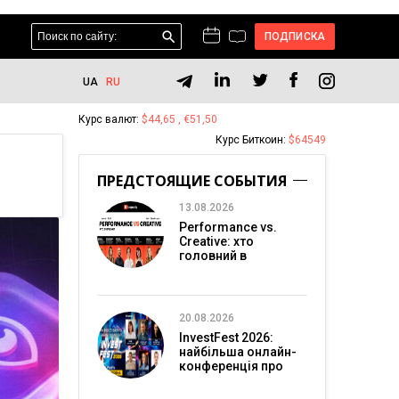
ПОДПИСКА
UA
RU
Курс валют:
$44,65 , €51,50
Курс Биткоин:
$64549
ПРЕДСТОЯЩИЕ СОБЫТИЯ
13.08.2026
Performance vs.
Creative: хто
головний в
перформанс-
маркетингу?
20.08.2026
InvestFest 2026:
найбільша онлайн-
конференція про
інвестиції