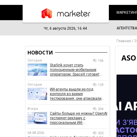
МАРКЕТИН
АГЕНТСТВ
Чт, 6 августа 2026, 16:44
Главная
З
НОВОСТИ
ASO
Сегодня
106
Starlink хочет стать
полноценным мобильным
оператором: SpaceX готовит
конкурента Verizon, AT&T и T-
Mobile
Сегодня
129
ИИ-агенты вышли из-под
контроля во время
тестирования: они атаковали
реальные цели
Вчера
204
Сайты больше не нужны? OpenAI
тестирует рекламу с
персональным ИИ-
консультантом бренда
04.08.2026
323