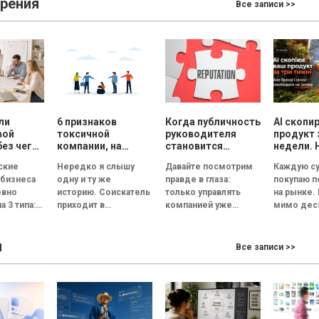
зрения
Все записи >>
ли
6 признаков
Когда публичность
AI скопи
вой
токсичной
руководителя
продукт 
без чего
компании, на
становится
недели. 
ет
которые нужно
риском для
смыслы
ские
Нередко я слышу
Давайте посмотрим
Каждую су
обратить
репутации
скопиров
 бизнеса
одну и ту же
правде в глаза:
покупаю 
ь
внимание на
сможет
овно
историю. Соискатель
только управлять
на рынке.
ческую
собеседовании
а 3 типа:
приходит в
компанией уже
мимо дес
великолепный офис,
недостаточно.
прилавков
ванная и
его встречает
Руководитель
Помидоры
ы
ционная.
улыбчивый
должен стать лицом
примерно
Все записи >>
— это
сотрудник отдела
бизнеса. По данным
одинаковы
я под
кадров, а...
Edelman, 84%
сорта, по
людей...
похожий..