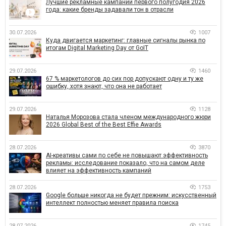
Лучшие рекламные кампании первого полугодия 2026
года: какие бренды задавали тон в отрасли
30.07.2026
1007
Куда двигается маркетинг: главные сигналы рынка по
итогам Digital Marketing Day от GoIT
29.07.2026
1460
67 % маркетологов до сих пор допускают одну и ту же
ошибку, хотя знают, что она не работает
29.07.2026
1128
Наталья Морозова стала членом международного жюри
2026 Global Best of the Best Effie Awards
28.07.2026
3870
AI-креативы сами по себе не повышают эффективность
рекламы: исследование показало, что на самом деле
влияет на эффективность кампаний
28.07.2026
1753
Google больше никогда не будет прежним: искусственный
интеллект полностью меняет правила поиска
28.07.2026
1745