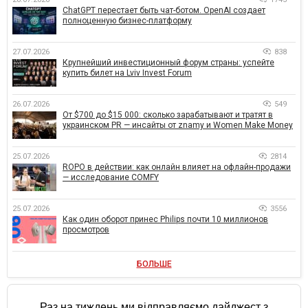
ChatGPT перестает быть чат-ботом. OpenAI создает
полноценную бизнес-платформу
27.07.2026
838
Крупнейший инвестиционный форум страны: успейте
купить билет на Lviv Invest Forum
26.07.2026
549
От $700 до $15 000: сколько зарабатывают и тратят в
украинском PR — инсайты от znamy и Women Make Money
25.07.2026
2814
ROPO в действии: как онлайн влияет на офлайн-продажи
— исследование COMFY
25.07.2026
3556
Как один оборот принес Philips почти 10 миллионов
просмотров
БОЛЬШЕ
Раз на тиждень ми відправляємо дайджест з