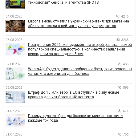
технологии? Кейс izi и агентства SHOTS
04.08.2026
4246
Европа вновь отметила украинский ритейл: три магазина
«Сильпо» вошли в рейтинг лучших супермаркетов
03.08.2026
3265
Поступление-2026: менеджмент во второй раз стал самой
популярной специальностью, а количество заявлений —
рекордным за последние 5 лет
02.08.2026
455
WhatsApp будет удалять сообщения брендов из основных
чатов: что изменится для бизнеса
02.08.2026
596
Штраф до 15 млн евро: в ЕС вступили в силу новые
правила для чат-ботов и ИИ-контента
31.07.2026
671
Почему крупные бренды больше не меняют логотипы
каждые три года
31.07.2026
756