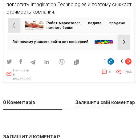
поглотить Imagination Technologies и поэтому снижает
стоимость компании.
Робот-маркетолог поднял продажи
Навигация
нижнего белья
по
записям
Вот почему у вашего сайта нет конверсий
1
0
Написать
0
1966
в
редакцию
0
Коментарів
Залишити свій коментар
ЗАЛИШИТИ КОМЕНТАР