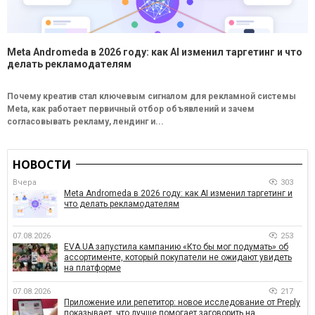
Meta Andromeda в 2026 году: как AI изменил таргетинг и что
делать рекламодателям
Почему креатив стал ключевым сигналом для рекламной системы
Meta, как работает первичный отбор объявлений и зачем
согласовывать рекламу, лендинг и...
НОВОСТИ
Вчера
303
Meta Andromeda в 2026 году: как AI изменил таргетинг и
что делать рекламодателям
07.08.2026
253
EVA.UA запустила кампанию «Кто бы мог подумать» об
ассортименте, который покупатели не ожидают увидеть
на платформе
07.08.2026
217
Приложение или репетитор: новое исследование от Preply
показывает, что лучше помогает заговорить на