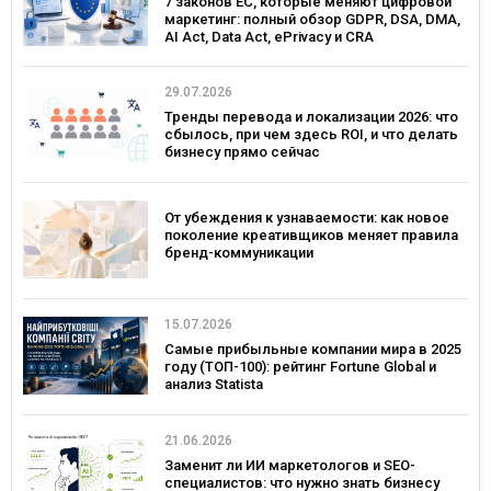
7 законов ЕС, которые меняют цифровой
маркетинг: полный обзор GDPR, DSA, DMA,
AI Act, Data Act, ePrivacy и CRA
29.07.2026
Тренды перевода и локализации 2026: что
сбылось, при чем здесь ROI, и что делать
бизнесу прямо сейчас
От убеждения к узнаваемости: как новое
поколение креативщиков меняет правила
бренд-коммуникации
15.07.2026
Самые прибыльные компании мира в 2025
году (ТОП-100): рейтинг Fortune Global и
анализ Statista
21.06.2026
Заменит ли ИИ маркетологов и SEO-
специалистов: что нужно знать бизнесу