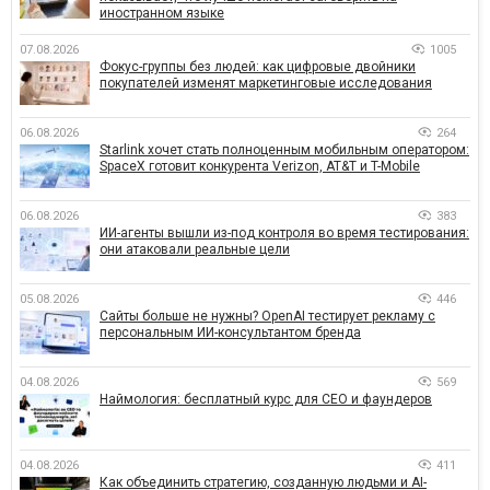
иностранном языке
07.08.2026
1005
Фокус-группы без людей: как цифровые двойники
покупателей изменят маркетинговые исследования
06.08.2026
264
Starlink хочет стать полноценным мобильным оператором:
SpaceX готовит конкурента Verizon, AT&T и T-Mobile
06.08.2026
383
ИИ-агенты вышли из-под контроля во время тестирования:
они атаковали реальные цели
05.08.2026
446
Сайты больше не нужны? OpenAI тестирует рекламу с
персональным ИИ-консультантом бренда
04.08.2026
569
Наймология: бесплатный курс для CEO и фаундеров
04.08.2026
411
Как объединить стратегию, созданную людьми и AI-