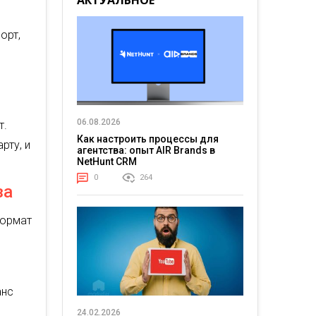
АКТУАЛЬНОЕ
.
орт,
06.08.2026
т.
Как настроить процессы для
рту, и
агентства: опыт AIR Brands в
NetHunt CRM
0
264
за
ормат
анс
24.02.2026