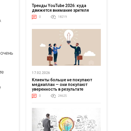
Тренды YouTube 2026: куда
движется внимание зрителя
0
18219
.
 очень
те
17.02.2026
Клиенты больше не покупают
медиаплан — они покупают
е
уверенность в результате
0
24625