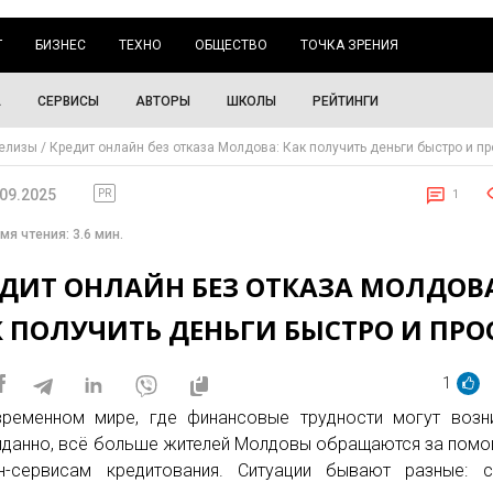
Г
БИЗНЕС
ТЕХНО
ОБЩЕСТВО
ТОЧКА ЗРЕНИЯ
А
СЕРВИСЫ
АВТОРЫ
ШКОЛЫ
РЕЙТИНГИ
елизы
Кредит онлайн без отказа Молдова: Как получить деньги быстро и пр
.09.2025
PR
1
мя чтения: 3.6 мин.
ЕДИТ ОНЛАЙН БЕЗ ОТКАЗА МОЛДОВА
К ПОЛУЧИТЬ ДЕНЬГИ БЫСТРО И ПРО
1
ременном мире, где финансовые трудности могут возн
данно, всё больше жителей Молдовы обращаются за пом
н-сервисам кредитования. Ситуации бывают разные: с