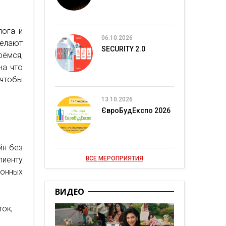
лога и
06.10.2026
делают
SECURITY 2.0
рёмся,
на что
 чтобы
13.10.2026
ЄвроБудЕкспо 2026
йн без
ВСЕ МЕРОПРИЯТИЯ
лиенту
ионных
ВИДЕО
ток,