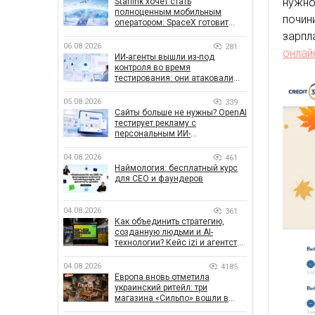
нужно
Starlink хочет стать
полноценным мобильным
почин
оператором: SpaceX готовит
конкурента Verizon, AT&T и T-
зарпл
Mobile
06.08.2026
281
онлай
ИИ-агенты вышли из-под
контроля во время
тестирования: они атаковали
реальные цели
05.08.2026
339
Сайты больше не нужны? OpenAI
тестирует рекламу с
персональным ИИ-
консультантом бренда
04.08.2026
461
Наймология: бесплатный курс
для CEO и фаундеров
04.08.2026
361
Как объединить стратегию,
созданную людьми и AI-
технологии? Кейс izi и агентства
SHOTS
04.08.2026
4185
Европа вновь отметила
украинский ритейл: три
магазина «Сильпо» вошли в
рейтинг лучших супермаркетов