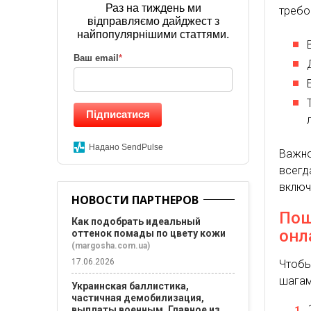
Раз на тиждень ми
требо
відправляємо дайджест з
найпопулярнішими статтями.
Ваш email
*
Підписатися
Надано SendPulse
Важно
всегд
включ
НОВОСТИ ПАРТНЕРОВ
Пош
Как подобрать идеальный
онл
оттенок помады по цвету кожи
(margosha.com.ua)
17.06.2026
Чтобы
шагам
Украинская баллистика,
частичная демобилизация,
выплаты военным. Главное из