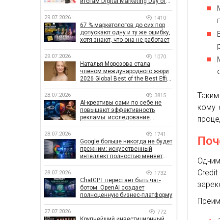
итогам Digital Marketing Day от
GoIT
29.07.2026
1410
67 % маркетологов до сих пор
допускают одну и ту же ошибку,
хотя знают, что она не работает
29.07.2026
1070
Наталья Морозова стала
членом международного жюри
2026 Global Best of the Best Effie
Awards
Таким
28.07.2026
3815
AI-креативы сами по себе не
кому 
повышают эффективность
рекламы: исследование
проце
показало, что на самом деле
влияет на эффективность
28.07.2026
1741
Поч
кампаний
Google больше никогда не будет
прежним: искусственный
интеллект полностью меняет
Одним
правила поиска
Cred
28.07.2026
1732
ChatGPT перестает быть чат-
зарек
ботом. OpenAI создает
полноценную бизнес-платформу
Преим
27.07.2026
772
Крупнейший инвестиционный