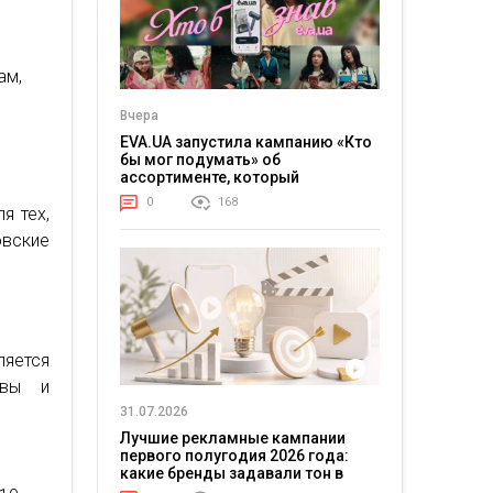
ам,
Вчера
EVA.UA запустила кампанию «Кто
бы мог подумать» об
ассортименте, который
покупатели не ожидают увидеть
0
168
на платформе
я тех,
овские
ляется
овы и
31.07.2026
Лучшие рекламные кампании
первого полугодия 2026 года:
какие бренды задавали тон в
отрасли