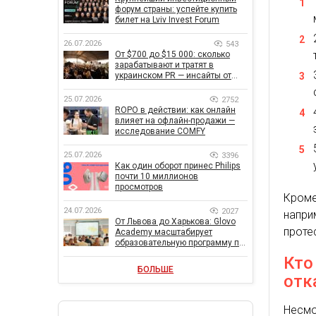
форум страны: успейте купить
билет на Lviv Invest Forum
26.07.2026
543
От $700 до $15 000: сколько
зарабатывают и тратят в
украинском PR — инсайты от
znamy и Women Make Money
25.07.2026
2752
ROPO в действии: как онлайн
влияет на офлайн-продажи —
исследование COMFY
25.07.2026
3396
Как один оборот принес Philips
почти 10 миллионов
просмотров
Кроме
24.07.2026
2027
напри
От Львова до Харькова: Glovo
проте
Academy масштабирует
образовательную программу по
поддержке украинского
Кто
бизнеса
БОЛЬШЕ
отк
Несмо