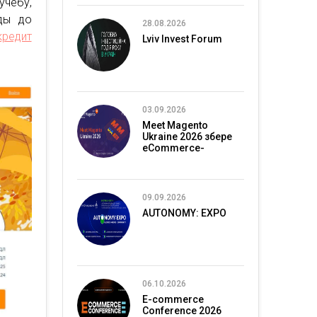
учебу,
ды до
28.08.2026
кредит
Lviv Invest Forum
03.09.2026
Meet Magento
Ukraine 2026 збере
eCommerce-
спільноту в Києві
09.09.2026
AUTONOMY: EXPO
06.10.2026
E-commerce
Conference 2026