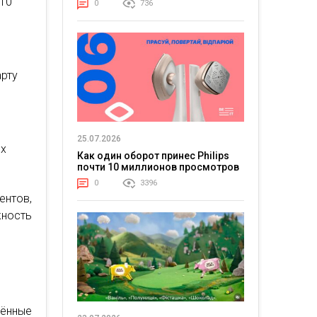
 10
0
736
арту
25.07.2026
ых
Как один оборот принес Philips
почти 10 миллионов просмотров
0
3396
ентов,
ность
лённые