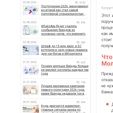
03.08.2026
3143
Поступление-2026: менеджмент
Кредит
во второй раз стал самой
популярной специальностью, а
Этот 
количество заявлений —
поруч
рекордным за последние 5 лет
02.08.2026
446
WhatsApp будет удалять
проце
сообщения брендов из
как и
основных чатов: что изменится
для бизнеса
стоит
02.08.2026
586
получ
Штраф до 15 млн евро: в ЕС
вступили в силу новые правила
для чат-ботов и ИИ-контента
Что
Мол
31.07.2026
662
Почему крупные бренды больше
не меняют логотипы каждые три
Прежд
года
отказ
31.07.2026
736
не ну
Лучшие рекламные кампании
первого полугодия 2026 года:
банка
какие бренды задавали тон в
отрасли
30.07.2026
944
Куда двигается маркетинг:
главные сигналы рынка по