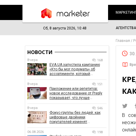
МАРКЕТИН
АГЕНТСТВ
Сб, 8 августа 2026, 10:48
Главная
Р
НОВОСТИ
30
Вчера
168
EVA.UA запустила кампанию
Вре
«Кто бы мог подумать» об
ассортименте, который
КР
покупатели не ожидают увидеть
на платформе
Вчера
151
КА
Приложение или репетитор:
новое исследование от Preply
показывает, что лучше
помогает заговорить на
иностранном языке
Вчера
546
Фокус-группы без людей: как
В сов
цифровые двойники
покупателей изменят
неожи
маркетинговые исследования
онлай
06.08.2026
198