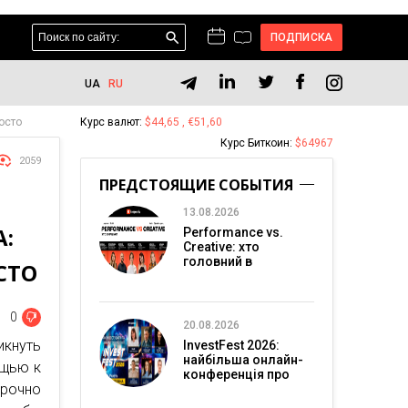
ПОДПИСКА
UA
RU
осто
Курс валют:
$44,65 , €51,60
Курс Биткоин:
$64967
2059
ПРЕДСТОЯЩИЕ СОБЫТИЯ
13.08.2026
:
Performance vs.
Creative: хто
головний в
СТО
перформанс-
маркетингу?
0
20.08.2026
икнуть
InvestFest 2026:
найбільша онлайн-
ощью к
конференція про
рочно
інвестиції