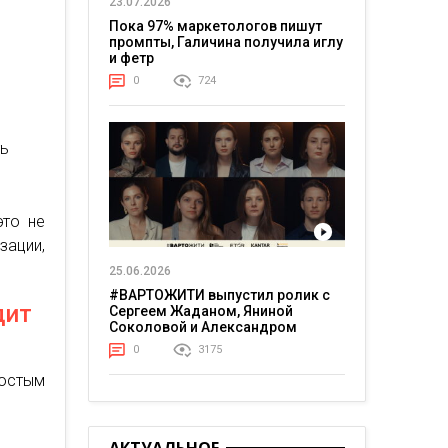
23.07.2026
Пока 97% маркетологов пишут
промпты, Галичина получила иглу
и фетр
0
724
ть
это не
ации,
25.06.2026
#ВАРТОЖИТИ выпустил ролик с
дит
Сергеем Жаданом, Яниной
Соколовой и Александром
Тереном о жизни в постоянном
0
3175
напряжении
остым
ь