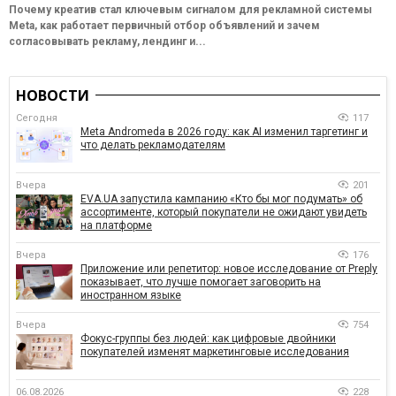
Почему креатив стал ключевым сигналом для рекламной системы
Meta, как работает первичный отбор объявлений и зачем
согласовывать рекламу, лендинг и...
НОВОСТИ
Сегодня
117
Meta Andromeda в 2026 году: как AI изменил таргетинг и
что делать рекламодателям
Вчера
201
EVA.UA запустила кампанию «Кто бы мог подумать» об
ассортименте, который покупатели не ожидают увидеть
на платформе
Вчера
176
Приложение или репетитор: новое исследование от Preply
показывает, что лучше помогает заговорить на
иностранном языке
Вчера
754
Фокус-группы без людей: как цифровые двойники
покупателей изменят маркетинговые исследования
06.08.2026
228