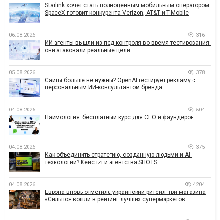
Starlink хочет стать полноценным мобильным оператором:
SpaceX готовит конкурента Verizon, AT&T и T-Mobile
06.08.2026
316
ИИ-агенты вышли из-под контроля во время тестирования:
они атаковали реальные цели
05.08.2026
378
Сайты больше не нужны? OpenAI тестирует рекламу с
персональным ИИ-консультантом бренда
04.08.2026
504
Наймология: бесплатный курс для CEO и фаундеров
04.08.2026
375
Как объединить стратегию, созданную людьми и AI-
технологии? Кейс izi и агентства SHOTS
04.08.2026
4204
Европа вновь отметила украинский ритейл: три магазина
«Сильпо» вошли в рейтинг лучших супермаркетов