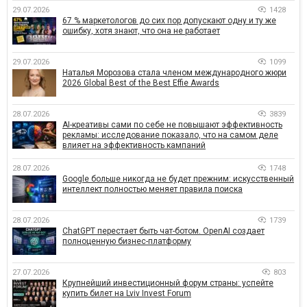
29.07.2026
1428
67 % маркетологов до сих пор допускают одну и ту же
ошибку, хотя знают, что она не работает
29.07.2026
1099
Наталья Морозова стала членом международного жюри
2026 Global Best of the Best Effie Awards
28.07.2026
3839
AI-креативы сами по себе не повышают эффективность
рекламы: исследование показало, что на самом деле
влияет на эффективность кампаний
28.07.2026
1748
Google больше никогда не будет прежним: искусственный
интеллект полностью меняет правила поиска
28.07.2026
1739
ChatGPT перестает быть чат-ботом. OpenAI создает
полноценную бизнес-платформу
27.07.2026
803
Крупнейший инвестиционный форум страны: успейте
купить билет на Lviv Invest Forum