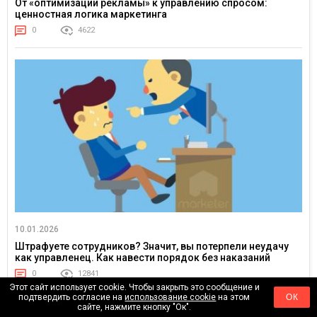
От «оптимизации рекламы» к управлению спросом:
ценностная логика маркетинга
0
4622
10.01.2026
Штрафуете сотрудников? Значит, вы потерпели неудачу
как управленец. Как навести порядок без наказаний
0
12841
Этот сайт использует cookie. Чтобы закрыть это сообщение и
подтвердить согласие на
использование cookie
на этом
ОК
сайте, нажмите кнопку "Ок".