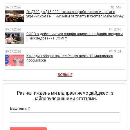
26.07.2026
546
От $700 до $15 000: сколько зарабатывают и тратят в
украинском PR — инсайты от znamy и Women Make Money
25.07.2026
2775
ROPO в действии: как онлайн влияет на офлайн-продажи
— исследование COMFY
25.07.2026
3454
Как один оборот принес Philips почти 10 миллионов
просмотров
БОЛЬШЕ
Раз на тиждень ми відправляємо дайджест з
найпопулярнішими статтями.
Ваш email
*