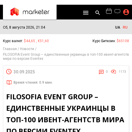
Сб, 8 августа 2026, 21:04
UA
RU
Курс валют:
$44,65 , €51,60
Курс Биткоин:
$65108
Главная
Новости
FILOSOFIA Event Group – единственные украинцы в топ-100 ивент-агентств
мира по версии Eventex
30.09.2025
0
1173
Время чтения: 0.9 мин.
FILOSOFIA EVENT GROUP –
ЕДИНСТВЕННЫЕ УКРАИНЦЫ В
ТОП-100 ИВЕНТ-АГЕНТСТВ МИРА
ПО ВЕРСИИ EVENTEX