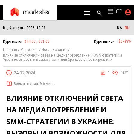
Вс, 9 августа 2026, 12:28
UA
RU
Курс валют:
$44,65 , €51,60
Курс Биткоин:
$64835
Главная
Маркетинг
Исследования
Влияние отключений света на медиапотребление и SMM-стратегии в
Украине: вызовы и возможности для брендов в новых реалиях
24.12.2024
0
4127
Время чтения: 9.6 мин.
ВЛИЯНИЕ ОТКЛЮЧЕНИЙ СВЕТА
НА МЕДИАПОТРЕБЛЕНИЕ И
SMM-СТРАТЕГИИ В УКРАИНЕ:
ВЫЗОВЫ И ВОЗМОЖНОСТИ ДЛЯ