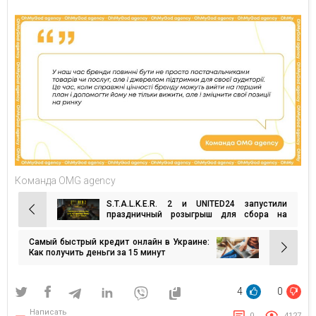
Команда OMG agency
S.T.A.L.K.E.R. 2 и UNITED24 запустили
Навигация
праздничный розыгрыш для сбора на
генераторы для школ
по
Самый быстрый кредит онлайн в Украине:
записям
Как получить деньги за 15 минут
4
0
Написать
0
4127