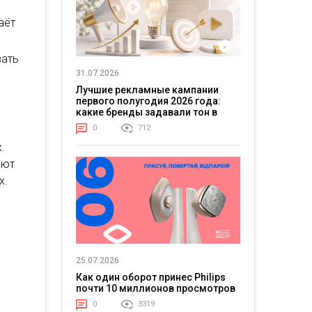
аёт
вать
31.07.2026
Лучшие рекламные кампании
первого полугодия 2026 года:
какие бренды задавали тон в
отрасли
0
712
.
ают
х.
25.07.2026
Как один оборот принес Philips
почти 10 миллионов просмотров
0
3319