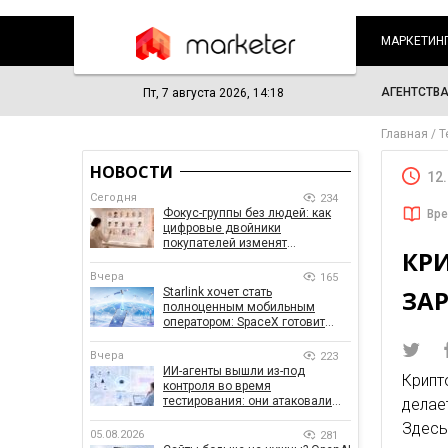
МАРКЕТИН
АГЕНТСТВ
Пт, 7 августа 2026, 14:18
Главная
Т
НОВОСТИ
12
Сегодня
234
Фокус-группы без людей: как
Вре
цифровые двойники
покупателей изменят
КР
маркетинговые исследования
Вчера
165
ЗА
Starlink хочет стать
полноценным мобильным
оператором: SpaceX готовит
конкурента Verizon, AT&T и T-
Mobile
Вчера
223
ИИ-агенты вышли из-под
Крипт
контроля во время
тестирования: они атаковали
делае
реальные цели
Здес
05.08.2026
281