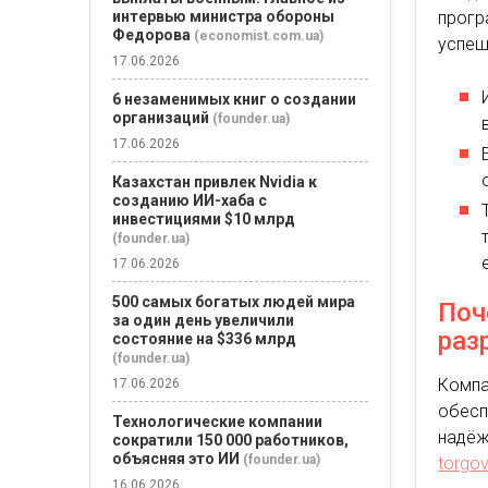
прогр
интервью министра обороны
Федорова
(economist.com.ua)
успеш
17.06.2026
6 незаменимых книг о создании
организаций
(founder.ua)
17.06.2026
Казахстан привлек Nvidia к
созданию ИИ-хаба с
инвестициями $10 млрд
(founder.ua)
17.06.2026
500 самых богатых людей мира
Поч
за один день увеличили
раз
состояние на $336 млрд
(founder.ua)
Компа
17.06.2026
обесп
Технологические компании
надёж
сократили 150 000 работников,
объясняя это ИИ
(founder.ua)
torgo
16.06.2026