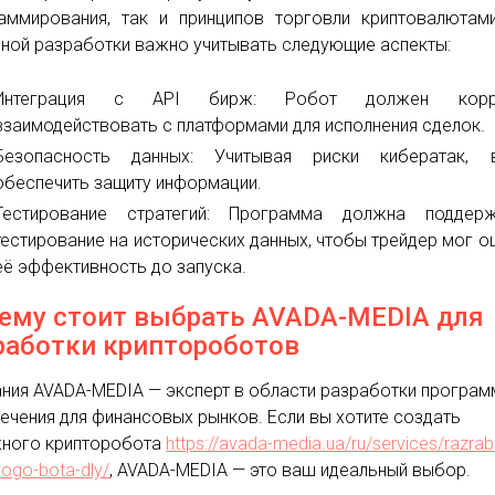
аммирования, так и принципов торговли криптовалютам
ной разработки важно учитывать следующие аспекты:
Интеграция с API бирж: Робот должен корр
взаимодействовать с платформами для исполнения сделок.
Безопасность данных: Учитывая риски кибератак, 
обеспечить защиту информации.
Тестирование стратегий: Программа должна поддерж
тестирование на исторических данных, чтобы трейдер мог о
её эффективность до запуска.
ему стоит выбрать AVADA-MEDIA для
работки криптороботов
ния AVADA-MEDIA — эксперт в области разработки програ
ечения для финансовых рынков. Если вы хотите создать
ного крипторобота
https://avada-media.ua/ru/services/razrab
vogo-bota-dly/
, AVADA-MEDIA — это ваш идеальный выбор.