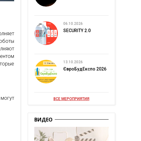
06.10.2026
SECURITY 2.0
лняет
оботы
олняют
ментом
13.10.2026
оторые
ЄвроБудЕкспо 2026
 могут
ВСЕ МЕРОПРИЯТИЯ
ВИДЕО