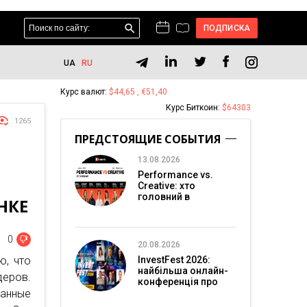
ПОДПИСКА
UA
RU
Курс валют:
$44,65 , €51,40
Курс Биткоин:
$64303
1265
ПРЕДСТОЯЩИЕ СОБЫТИЯ
13.08.2026
Performance vs.
Creative: хто
головний в
НКЕ
перформанс-
маркетингу?
0
20.08.2026
ю, что
InvestFest 2026:
найбільша онлайн-
деров.
конференція про
анные
інвестиції