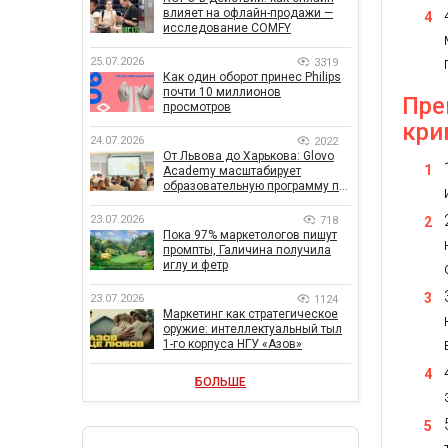
влияет на офлайн-продажи —
исследование COMFY
25.07.2026
3319
Как один оборот принес Philips
почти 10 миллионов
Пре
просмотров
кри
24.07.2026
2022
От Львова до Харькова: Glovo
Academy масштабирует
образовательную программу по
поддержке украинского
бизнеса
23.07.2026
718
Пока 97% маркетологов пишут
промпты, Галичина получила
иглу и фетр
23.07.2026
1124
Маркетинг как стратегическое
оружие: интеллектуальный тыл
1-го корпуса НГУ «Азов»
БОЛЬШЕ