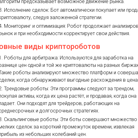
алгоритм предсказывает возможное движение рынка.
Исполнение сделок: Бот автоматически покупает или прод
криптовалюту, следуя заложенной стратегии.
Мониторинг и оптимизация: Робот продолжает анализиро
рынок и при необходимости корректирует свои действия.
овные виды криптороботов
Роботы для арбитража: Используются для заработка на
разнице цен одной и той же криптовалюты на разных биржах
Такие роботы анализируют множество платформ и соверш
сделки, когда обнаруживают выгодные расхождения в цена
Трендовые роботы: Эти программы следуют за трендом,
покупая активы, когда их цена растёт, и продавая, когда она
падает. Они подходят для трейдеров, работающих на
среднесрочных и долгосрочных стратегиях.
Скальпинговые роботы: Эти боты совершают множество
мелких сделок за короткий промежуток времени, извлекая
прибыль из небольших колебаний цен.