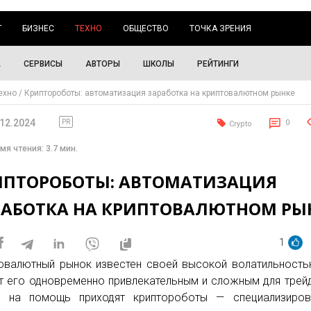
Г
БИЗНЕС
ТЕХНО
ОБЩЕСТВО
ТОЧКА ЗРЕНИЯ
А
СЕРВИСЫ
АВТОРЫ
ШКОЛЫ
РЕЙТИНГИ
ехно
Криптороботы: автоматизация заработка на криптовалютном рынке
.12.2024
PR
0
Crypto
мя чтения: 3.7 мин.
ИПТОРОБОТЫ: АВТОМАТИЗАЦИЯ
РАБОТКА НА КРИПТОВАЛЮТНОМ РЫ
1
овалютный рынок известен своей высокой волатильность
т его одновременно привлекательным и сложным для трей
ь на помощь приходят криптороботы — специализиров