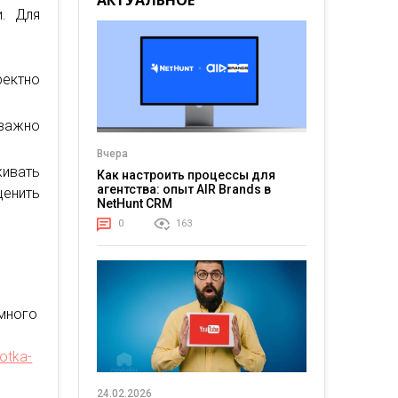
АКТУАЛЬНОЕ
и. Для
ектно
важно
Вчера
ивать
Как настроить процессы для
агентства: опыт AIR Brands в
ценить
NetHunt CRM
0
163
ммного
otka-
24.02.2026