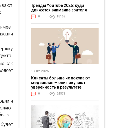
тывают
Тренды YouTube 2026: куда
движется внимание зрителя
с
0
18162
имеет
зации
держку
дукта.
их как
оляет
17.02.2026
Клиенты больше не покупают
медиаплан — они покупают
уверенность в результате
0
24571
овли и
оляют
быль.
 будет