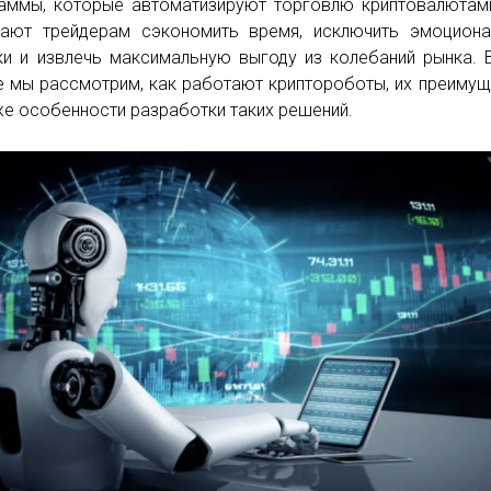
аммы, которые автоматизируют торговлю криптовалютам
ают трейдерам сэкономить время, исключить эмоциона
и и извлечь максимальную выгоду из колебаний рынка. 
е мы рассмотрим, как работают криптороботы, их преимущ
же особенности разработки таких решений.