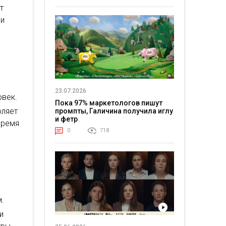
т
 и
23.07.2026
овек.
Пока 97% маркетологов пишут
оляет
промпты, Галичина получила иглу
и фетр
время
0
718
м.
и