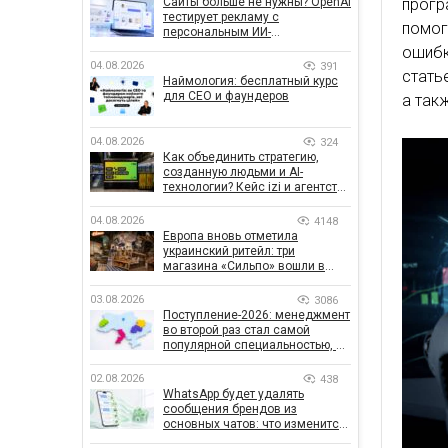
Сайты больше не нужны? OpenAI
прогр
тестирует рекламу с
помог
персональным ИИ-
консультантом бренда
ошибк
04.08.2026
391
стать
Наймология: бесплатный курс
для CEO и фаундеров
а так
04.08.2026
324
Как объединить стратегию,
созданную людьми и AI-
технологии? Кейс izi и агентства
SHOTS
04.08.2026
4148
Европа вновь отметила
украинский ритейл: три
магазина «Сильпо» вошли в
рейтинг лучших супермаркетов
03.08.2026
3086
Поступление-2026: менеджмент
во второй раз стал самой
популярной специальностью, а
количество заявлений —
рекордным за последние 5 лет
02.08.2026
438
WhatsApp будет удалять
сообщения брендов из
основных чатов: что изменится
для бизнеса