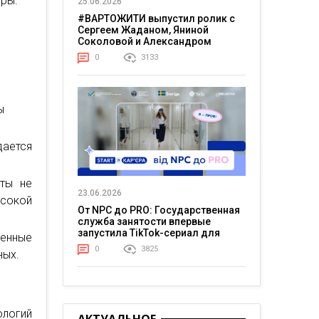
тры.
25.06.2026
#ВАРТОЖИТИ выпустил ролик с
Сергеем Жаданом, Яниной
Соколовой и Александром
Тереном о жизни в постоянном
0
3133
напряжении
ы
дается
оты не
23.06.2026
сокой
От NPC до PRO: Государственная
служба занятости впервые
запустила TikTok-сериал для
венные
молодежи
0
3825
ных.
ологий