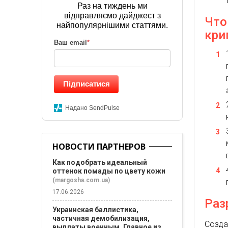
Раз на тиждень ми
відправляємо дайджест з
Что
найпопулярнішими статтями.
кри
Ваш email
*
Підписатися
Надано SendPulse
НОВОСТИ ПАРТНЕРОВ
Как подобрать идеальный
оттенок помады по цвету кожи
(margosha.com.ua)
17.06.2026
Раз
Украинская баллистика,
частичная демобилизация,
Созда
выплаты военным. Главное из