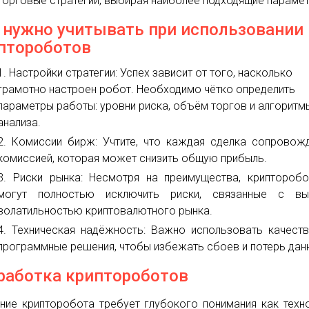
торговые стратегии, выбирая наиболее подходящие параме
 нужно учитывать при использовании
птороботов
Настройки стратегии: Успех зависит от того, насколько
грамотно настроен робот. Необходимо чётко определить
параметры работы: уровни риска, объём торгов и алгоритм
анализа.
Комиссии бирж: Учтите, что каждая сделка сопровож
комиссией, которая может снизить общую прибыль.
Риски рынка: Несмотря на преимущества, криптороб
могут полностью исключить риски, связанные с вы
волатильностью криптовалютного рынка.
Техническая надёжность: Важно использовать качест
программные решения, чтобы избежать сбоев и потерь дан
работка криптороботов
ние крипторобота требует глубокого понимания как техн