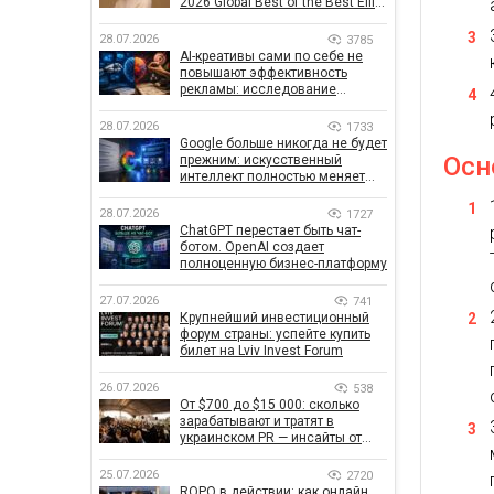
2026 Global Best of the Best Effie
Awards
28.07.2026
3785
AI-креативы сами по себе не
повышают эффективность
рекламы: исследование
показало, что на самом деле
влияет на эффективность
28.07.2026
1733
кампаний
Google больше никогда не будет
Осн
прежним: искусственный
интеллект полностью меняет
правила поиска
28.07.2026
1727
ChatGPT перестает быть чат-
ботом. OpenAI создает
полноценную бизнес-платформу
27.07.2026
741
Крупнейший инвестиционный
форум страны: успейте купить
билет на Lviv Invest Forum
26.07.2026
538
От $700 до $15 000: сколько
зарабатывают и тратят в
украинском PR — инсайты от
znamy и Women Make Money
25.07.2026
2720
ROPO в действии: как онлайн