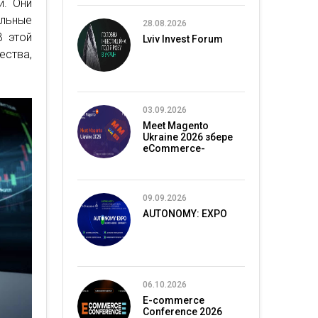
и. Они
льные
28.08.2026
В этой
Lviv Invest Forum
ества,
03.09.2026
Meet Magento
Ukraine 2026 збере
eCommerce-
спільноту в Києві
09.09.2026
AUTONOMY: EXPO
06.10.2026
E-commerce
Conference 2026