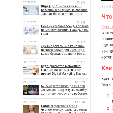
02.08.2026
576
Крипт
Штраф до 15 млн евро: в ЕС
вступили в силу новые правила
для чат-ботов и ИИ-контента
Что
31.07.2026
649
Крипт
Почему крупные бренды больше
не меняют логотипы каждые три
торг
года
анали
31.07.2026
712
сделк
Лучшие рекламные кампании
первого полугодия 2026 года:
как д
какие бренды задавали тон в
хотят
отрасли
30.07.2026
910
Куда двигается маркетинг:
Как
главные сигналы рынка по
итогам Digital Marketing Day от
GoIT
Крипт
29.07.2026
1371
быть 
67 % маркетологов до сих пор
допускают одну и ту же ошибку,
хотя знают, что она не работает
29.07.2026
1041
Наталья Морозова стала
членом международного жюри