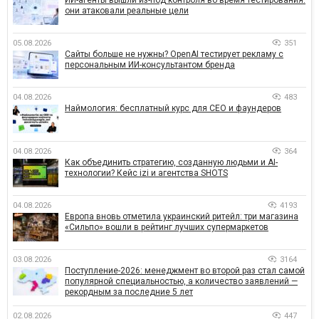
они атаковали реальные цели
05.08.2026
351
Сайты больше не нужны? OpenAI тестирует рекламу с
персональным ИИ-консультантом бренда
04.08.2026
483
Наймология: бесплатный курс для CEO и фаундеров
04.08.2026
364
Как объединить стратегию, созданную людьми и AI-
технологии? Кейс izi и агентства SHOTS
04.08.2026
4193
Европа вновь отметила украинский ритейл: три магазина
«Сильпо» вошли в рейтинг лучших супермаркетов
03.08.2026
3164
Поступление-2026: менеджмент во второй раз стал самой
популярной специальностью, а количество заявлений —
рекордным за последние 5 лет
02.08.2026
447