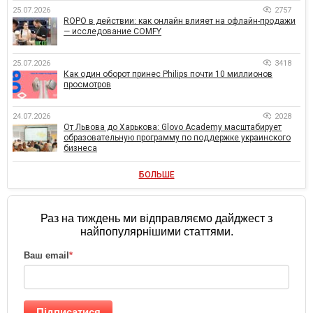
25.07.2026
2757
ROPO в действии: как онлайн влияет на офлайн-продажи
— исследование COMFY
25.07.2026
3418
Как один оборот принес Philips почти 10 миллионов
просмотров
24.07.2026
2028
От Львова до Харькова: Glovo Academy масштабирует
образовательную программу по поддержке украинского
бизнеса
БОЛЬШЕ
Раз на тиждень ми відправляємо дайджест з
найпопулярнішими статтями.
Ваш email
*
Підписатися