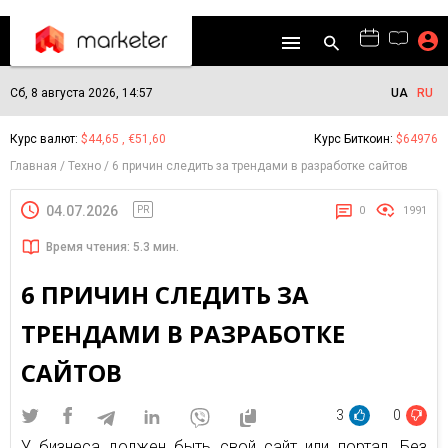
Сб, 8 августа 2026, 14:57
UA
RU
Курс валют:
$44,65 , €51,60
Курс Биткоин:
$64976
Главная
Техно
6 причин следить за трендами в разработке сайтов
04.07.2026
PR
0
1991
Время чтения: 5.3 мин.
6 ПРИЧИН СЛЕДИТЬ ЗА
ТРЕНДАМИ В РАЗРАБОТКЕ
САЙТОВ
3
0
У бизнеса должен быть свой сайт или портал. Без