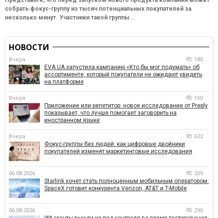
собрать фокус-группу из тысяч потенциальных покупателей за
несколько минут. Участники такой группы...
НОВОСТИ
Вчера
180
EVA.UA запустила кампанию «Кто бы мог подумать» об
ассортименте, который покупатели не ожидают увидеть
на платформе
Вчера
160
Приложение или репетитор: новое исследование от Preply
показывает, что лучше помогает заговорить на
иностранном языке
Вчера
622
Фокус-группы без людей: как цифровые двойники
покупателей изменят маркетинговые исследования
06.08.2026
209
Starlink хочет стать полноценным мобильным оператором:
SpaceX готовит конкурента Verizon, AT&T и T-Mobile
06.08.2026
290
ИИ-агенты вышли из-под контроля во время тестирования: