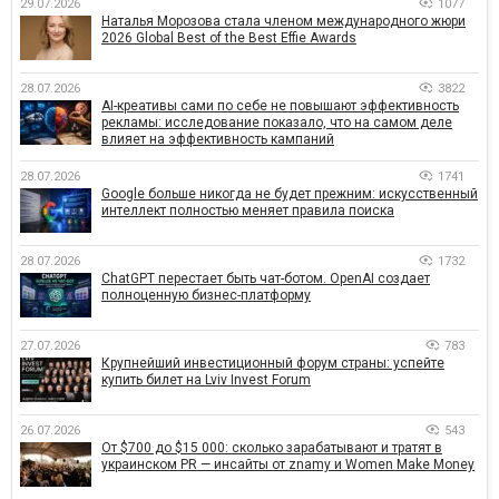
29.07.2026
1077
Наталья Морозова стала членом международного жюри
2026 Global Best of the Best Effie Awards
28.07.2026
3822
AI-креативы сами по себе не повышают эффективность
рекламы: исследование показало, что на самом деле
влияет на эффективность кампаний
28.07.2026
1741
Google больше никогда не будет прежним: искусственный
интеллект полностью меняет правила поиска
28.07.2026
1732
ChatGPT перестает быть чат-ботом. OpenAI создает
полноценную бизнес-платформу
27.07.2026
783
Крупнейший инвестиционный форум страны: успейте
купить билет на Lviv Invest Forum
26.07.2026
543
От $700 до $15 000: сколько зарабатывают и тратят в
украинском PR — инсайты от znamy и Women Make Money