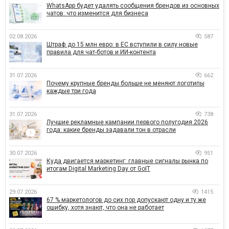
WhatsApp будет удалять сообщения брендов из основных
чатов: что изменится для бизнеса
02.08.2026
587
Штраф до 15 млн евро: в ЕС вступили в силу новые
правила для чат-ботов и ИИ-контента
31.07.2026
662
Почему крупные бренды больше не меняют логотипы
каждые три года
31.07.2026
738
Лучшие рекламные кампании первого полугодия 2026
года: какие бренды задавали тон в отрасли
30.07.2026
951
Куда двигается маркетинг: главные сигналы рынка по
итогам Digital Marketing Day от GoIT
29.07.2026
1415
67 % маркетологов до сих пор допускают одну и ту же
ошибку, хотя знают, что она не работает