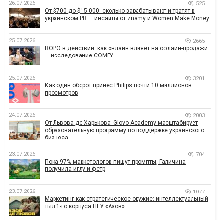
26.07.2026
525
От $700 до $15 000: сколько зарабатывают и тратят в
украинском PR — инсайты от znamy и Women Make Money
25.07.2026
2665
ROPO в действии: как онлайн влияет на офлайн-продажи
— исследование COMFY
25.07.2026
3201
Как один оборот принес Philips почти 10 миллионов
просмотров
24.07.2026
2003
От Львова до Харькова: Glovo Academy масштабирует
образовательную программу по поддержке украинского
бизнеса
23.07.2026
704
Пока 97% маркетологов пишут промпты, Галичина
получила иглу и фетр
23.07.2026
1077
Маркетинг как стратегическое оружие: интеллектуальный
тыл 1-го корпуса НГУ «Азов»