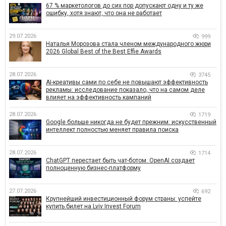
67 % маркетологов до сих пор допускают одну и ту же
ошибку, хотя знают, что она не работает
29.07.2026
999
Наталья Морозова стала членом международного жюри
2026 Global Best of the Best Effie Awards
28.07.2026
3745
AI-креативы сами по себе не повышают эффективность
рекламы: исследование показало, что на самом деле
влияет на эффективность кампаний
28.07.2026
1719
Google больше никогда не будет прежним: искусственный
интеллект полностью меняет правила поиска
28.07.2026
1714
ChatGPT перестает быть чат-ботом. OpenAI создает
полноценную бизнес-платформу
27.07.2026
692
Крупнейший инвестиционный форум страны: успейте
купить билет на Lviv Invest Forum