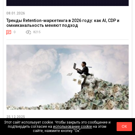
08.01.2026
Тренды Retention-маркетинга в 2026 году: как AI, CDP и
омниканальность меняют подход
0
8215
25.12.2025
Этот сайт использует cookie. Чтобы закрыть это сообщение и
Вы бедны не из-за лени. Почему одни зарабатывают
подтвердить согласие на
использование cookie
на этом
ОК
копейки, а другие — миллионы за ту же работу
сайте, нажмите кнопку "Ок".