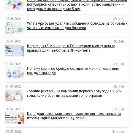
Поступление-2026: менеджмент во второй раз стал самой
популярной специальностью, а количество заявлений —
рекордным за последние 5 лет
02.08.2026
425
WhatsApp будет удалять сообщения брендов из основных
чатов: что изменится для бизнеса
02.08.2026
560
Штраф до 15 млн евро: в ЕС вступили в силу новые
правила для чат-ботов и ИИ-контента
31.07.2026
620
Почему крупные бренды больше не меняют логотипы
каждые три года
31.07.2026
696
Лучшие рекламные кампании первого полугодия 2026
года: какие бренды задавали тон в отрасли
30.07.2026
864
Куда двигается маркетинг: главные сигналы рынка по
итогам Digital Marketing Day от GoIT
29.07.2026
1308