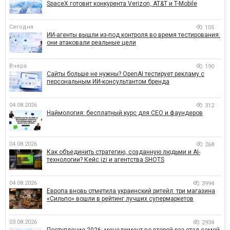
SpaceX готовит конкурента Verizon, AT&T и T-Mobile
Сегодня
105
ИИ-агенты вышли из-под контроля во время тестирования:
они атаковали реальные цели
Вчера
190
Сайты больше не нужны? OpenAI тестирует рекламу с
персональным ИИ-консультантом бренда
04.08.2026
312
Наймология: бесплатный курс для CEO и фаундеров
04.08.2026
268
Как объединить стратегию, созданную людьми и AI-
технологии? Кейс izi и агентства SHOTS
04.08.2026
3994
Европа вновь отметила украинский ритейл: три магазина
«Сильпо» вошли в рейтинг лучших супермаркетов
03.08.2026
2934