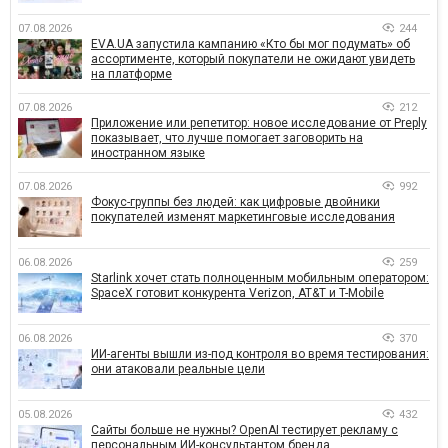
07.08.2026
244
EVA.UA запустила кампанию «Кто бы мог подумать» об
ассортименте, который покупатели не ожидают увидеть
на платформе
07.08.2026
212
Приложение или репетитор: новое исследование от Preply
показывает, что лучше помогает заговорить на
иностранном языке
07.08.2026
992
Фокус-группы без людей: как цифровые двойники
покупателей изменят маркетинговые исследования
06.08.2026
259
Starlink хочет стать полноценным мобильным оператором:
SpaceX готовит конкурента Verizon, AT&T и T-Mobile
06.08.2026
370
ИИ-агенты вышли из-под контроля во время тестирования:
они атаковали реальные цели
05.08.2026
432
Сайты больше не нужны? OpenAI тестирует рекламу с
персональным ИИ-консультантом бренда