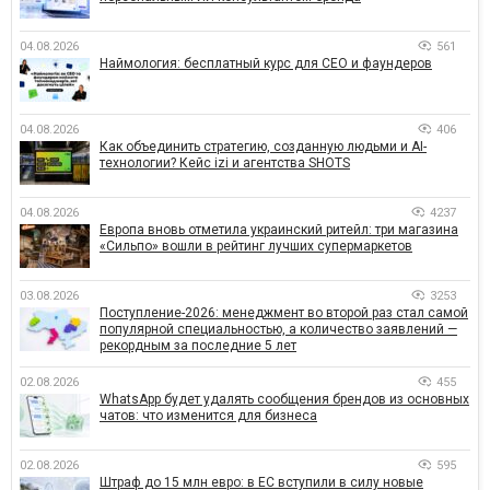
04.08.2026
561
Наймология: бесплатный курс для CEO и фаундеров
04.08.2026
406
Как объединить стратегию, созданную людьми и AI-
технологии? Кейс izi и агентства SHOTS
04.08.2026
4237
Европа вновь отметила украинский ритейл: три магазина
«Сильпо» вошли в рейтинг лучших супермаркетов
03.08.2026
3253
Поступление-2026: менеджмент во второй раз стал самой
популярной специальностью, а количество заявлений —
рекордным за последние 5 лет
02.08.2026
455
WhatsApp будет удалять сообщения брендов из основных
чатов: что изменится для бизнеса
02.08.2026
595
Штраф до 15 млн евро: в ЕС вступили в силу новые