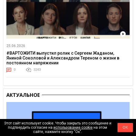
25.06.2026
#ВАРТОЖИТИ выпустил ролик с Сергеем Жаданом,
Яниной Соколовой и Александром Тереном о жизни в
постоянном напряжении
0
3243
АКТУАЛЬНОЕ
Этот сайт использует cookie. Чтобы закрыть это сообщение и
подтвердить согласие на
использование cookie
на этом
ОК
сайте, нажмите кнопку "Ок".