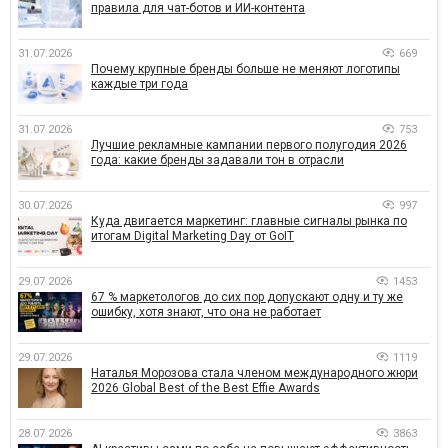
правила для чат-ботов и ИИ-контента
31.07.2026
669
Почему крупные бренды больше не меняют логотипы
каждые три года
31.07.2026
753
Лучшие рекламные кампании первого полугодия 2026
года: какие бренды задавали тон в отрасли
30.07.2026
997
Куда двигается маркетинг: главные сигналы рынка по
итогам Digital Marketing Day от GoIT
29.07.2026
1453
67 % маркетологов до сих пор допускают одну и ту же
ошибку, хотя знают, что она не работает
29.07.2026
1119
Наталья Морозова стала членом международного жюри
2026 Global Best of the Best Effie Awards
28.07.2026
3863