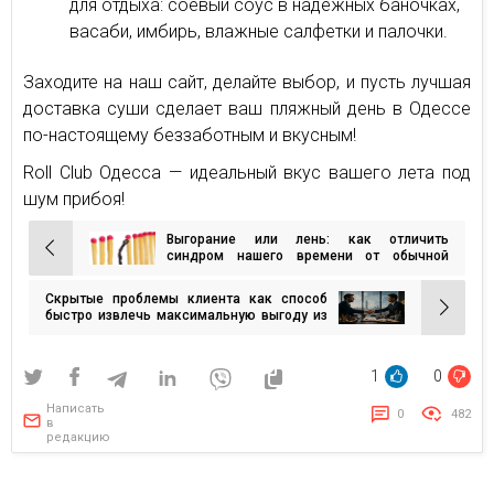
для отдыха: соевый соус в надежных баночках,
васаби, имбирь, влажные салфетки и палочки.
Заходите на наш сайт, делайте выбор, и пусть лучшая
доставка суши сделает ваш пляжный день в Одессе
по-настоящему беззаботным и вкусным!
Roll Club Одесса — идеальный вкус вашего лета под
шум прибоя!
Выгорание или лень: как отличить
Навигация
синдром нашего времени от обычной
усталости и что с этим делать
по
Скрытые проблемы клиента как способ
записям
быстро извлечь максимальную выгоду из
переговоров
1
0
Написать
0
482
в
редакцию