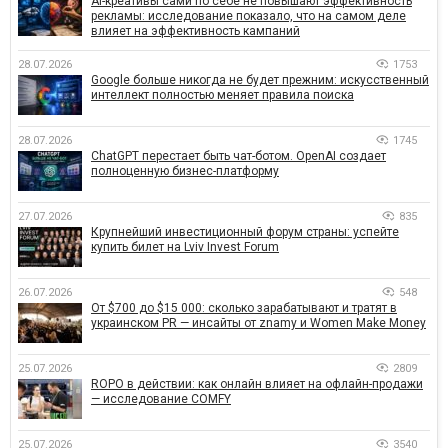
AI-креативы сами по себе не повышают эффективность
рекламы: исследование показало, что на самом деле
влияет на эффективность кампаний
28.07.2026
1753
Google больше никогда не будет прежним: искусственный
интеллект полностью меняет правила поиска
28.07.2026
1745
ChatGPT перестает быть чат-ботом. OpenAI создает
полноценную бизнес-платформу
27.07.2026
835
Крупнейший инвестиционный форум страны: успейте
купить билет на Lviv Invest Forum
26.07.2026
548
От $700 до $15 000: сколько зарабатывают и тратят в
украинском PR — инсайты от znamy и Women Make Money
25.07.2026
2809
ROPO в действии: как онлайн влияет на офлайн-продажи
— исследование COMFY
25.07.2026
3540