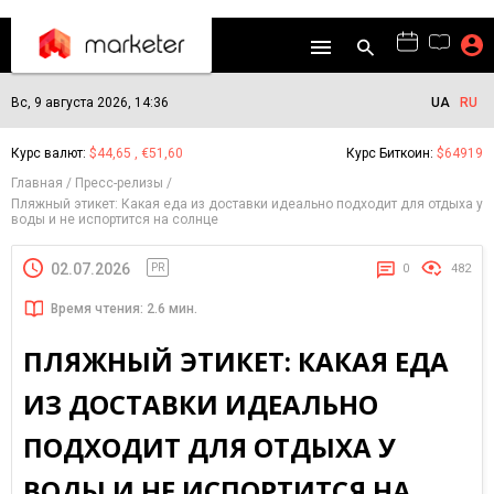
Вс, 9 августа 2026, 14:36
UA
RU
Курс валют:
$44,65 , €51,60
Курс Биткоин:
$64919
Главная
Пресс-релизы
Пляжный этикет: Какая еда из доставки идеально подходит для отдыха у
воды и не испортится на солнце
02.07.2026
PR
0
482
Время чтения: 2.6 мин.
ПЛЯЖНЫЙ ЭТИКЕТ: КАКАЯ ЕДА
ИЗ ДОСТАВКИ ИДЕАЛЬНО
ПОДХОДИТ ДЛЯ ОТДЫХА У
ВОДЫ И НЕ ИСПОРТИТСЯ НА