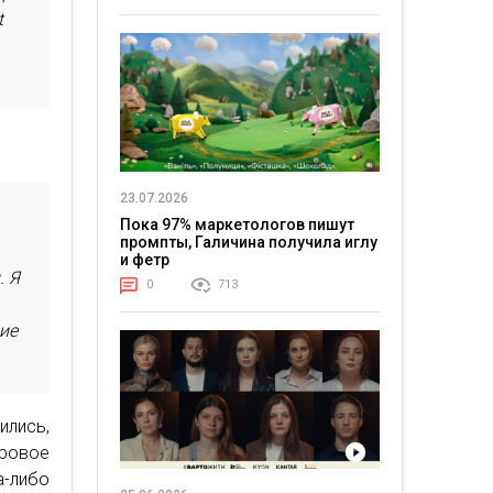
t
23.07.2026
Пока 97% маркетологов пишут
промпты, Галичина получила иглу
и фетр
. Я
0
713
ие
лись,
овое
а-либо