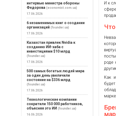
И к с
интервью министра обороны
Федорова
(economist.com.ua)
сфер
17.06.2026
прода
6 незаменимых книг о создании
Что
организаций
(founder.ua)
17.06.2026
Невза
Казахстан привлек Nvidia к
котор
созданию ИИ-хаба с
вирту
инвестициями $10 млрд
посты
(founder.ua)
роде 
17.06.2026
други
500 самых богатых людей мира
за один день увеличили
Как и
состояние на $336 млрд
будет
(founder.ua)
облад
17.06.2026
марке
Технологические компании
сократили 150 000 работников,
Бре
объясняя это ИИ
(founder.ua)
мар
16.06.2026