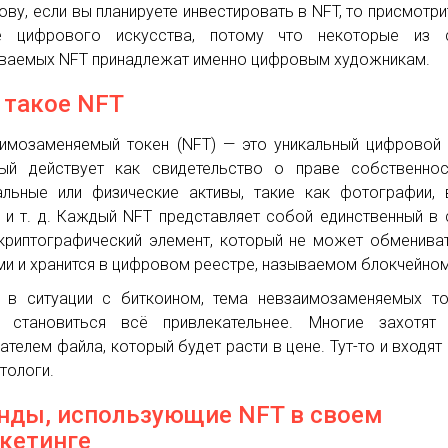
лову, если вы планируете инвестировать в NFT, то присмотри
е цифрового искусства, потому что некоторые из 
ваемых NFT принадлежат именно цифровым художникам.
 такое NFT
имозаменяемый токен (NFT) — это уникальный цифровой 
ый действует как свидетельство о праве собственнос
альные или физические активы, такие как фотографии, 
 и т. д. Каждый NFT представляет собой единственный в
криптографический элемент, который не может обменива
ми и хранится в цифровом реестре, называемом блокчейном
 в ситуации с биткоином, тема невзаимозаменяемых т
 становиться всё привлекательнее. Многие захотят 
ателем файла, который будет расти в цене. Тут-то и входят 
тологи.
нды, использующие NFT в своем
кетинге