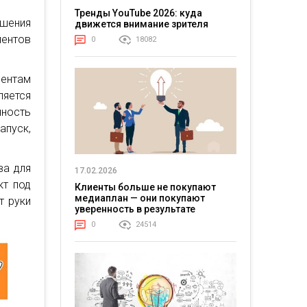
Тренды YouTube 2026: куда
чшения
движется внимание зрителя
иентов
0
18082
ентам
ляется
нность
апуск,
ва для
17.02.2026
кт под
Клиенты больше не покупают
медиаплан — они покупают
т руки
уверенность в результате
0
24514