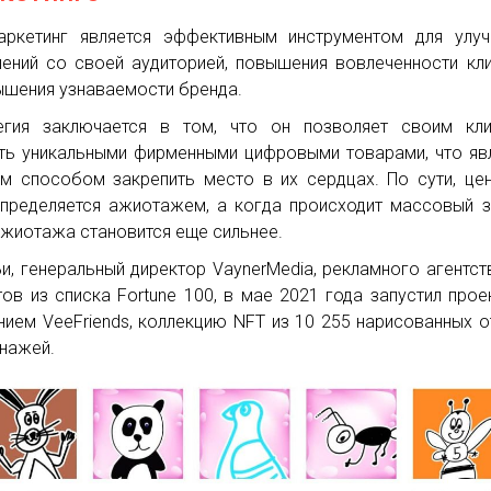
аркетинг является эффективным инструментом для улу
ений со своей аудиторией, повышения вовлеченности кл
ышения узнаваемости бренда.
егия заключается в том, что он позволяет своим кли
ть уникальными фирменными цифровыми товарами, что яв
м способом закрепить место в их сердцах. По сути, це
пределяется ажиотажем, а когда происходит массовый з
ажиотажа становится еще сильнее.
Ви, генеральный директор VaynerMedia, рекламного агентст
тов из списка Fortune 100, в мае 2021 года запустил прое
нием VeeFriends, коллекцию NFT из 10 255 нарисованных о
нажей.