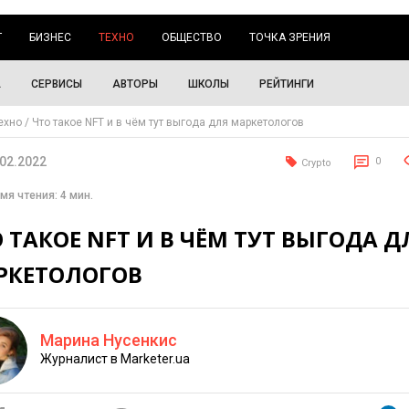
Г
БИЗНЕС
ТЕХНО
ОБЩЕСТВО
ТОЧКА ЗРЕНИЯ
А
СЕРВИСЫ
АВТОРЫ
ШКОЛЫ
РЕЙТИНГИ
ехно
Что такое NFT и в чём тут выгода для маркетологов
.02.2022
0
Crypto
мя чтения: 4 мин.
 ТАКОЕ NFT И В ЧЁМ ТУТ ВЫГОДА Д
РКЕТОЛОГОВ
Марина Нусенкис
Журналист в Marketer.ua