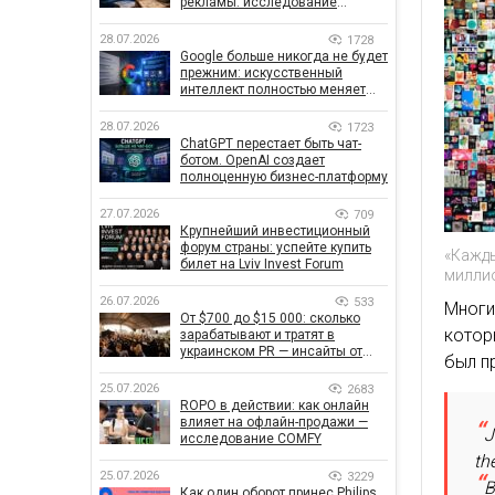
рекламы: исследование
показало, что на самом деле
влияет на эффективность
28.07.2026
1728
кампаний
Google больше никогда не будет
прежним: искусственный
интеллект полностью меняет
правила поиска
28.07.2026
1723
ChatGPT перестает быть чат-
ботом. OpenAI создает
полноценную бизнес-платформу
27.07.2026
709
Крупнейший инвестиционный
форум страны: успейте купить
«Кажды
билет на Lviv Invest Forum
милли
26.07.2026
533
Многи
От $700 до $15 000: сколько
котор
зарабатывают и тратят в
украинском PR — инсайты от
был п
znamy и Women Make Money
25.07.2026
2683
ROPO в действии: как онлайн
влияет на офлайн-продажи —
J
исследование COMFY
th
25.07.2026
3229
B
Как один оборот принес Philips