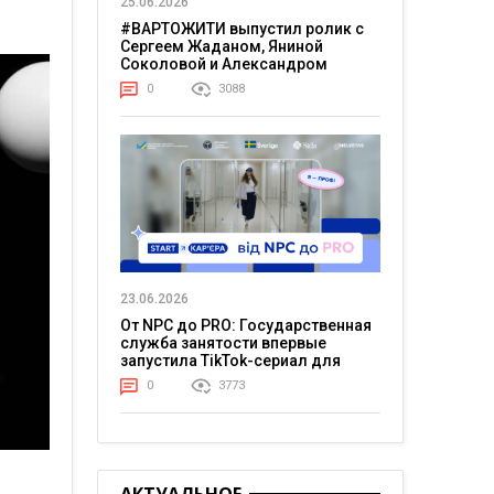
25.06.2026
#ВАРТОЖИТИ выпустил ролик с
Сергеем Жаданом, Яниной
Соколовой и Александром
Тереном о жизни в постоянном
0
3088
напряжении
23.06.2026
От NPC до PRO: Государственная
служба занятости впервые
запустила TikTok-сериал для
молодежи
0
3773