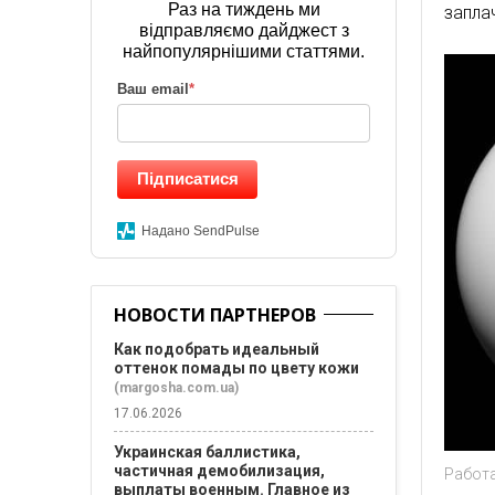
Раз на тиждень ми
запла
відправляємо дайджест з
найпопулярнішими статтями.
Ваш email
*
Підписатися
Надано SendPulse
НОВОСТИ ПАРТНЕРОВ
Как подобрать идеальный
оттенок помады по цвету кожи
(margosha.com.ua)
17.06.2026
Украинская баллистика,
частичная демобилизация,
Работа
выплаты военным. Главное из