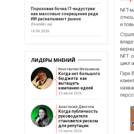
Пороховая бочка IT-индустрии:
NFT-м
как массовые сокращения ради
отнош
ИИ раскалывают рынок
и пов
(founder.ua)
16.06.2026
Страт
владе
верны
NFT о
ЛИДЕРЫ МНЕНИЙ
цикл 
Константин Мельников
Гэри 
Когда нет большого
бюджета: как
клиен
вытащить
назва
кампанию идеей
23 июля 2026
персо
Анастасия Джогола
Когда публичность
руководителя
становится риском
для репутации
16 июля 2026