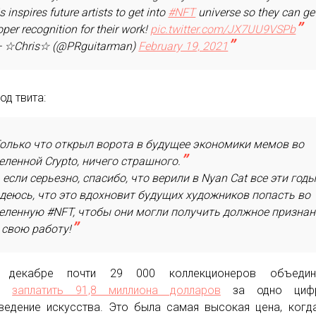
is inspires future artists to get into
#NFT
universe so they can ge
oper recognition for their work!
pic.twitter.com/JX7UU9VSPb
 ☆Chris☆ (@PRguitarman)
February 19, 2021
од твита:
олько что открыл ворота в будущее экономики мемов во
еленной Crypto, ничего страшного.
 если серьезно, спасибо, что верили в Nyan Cat все эти годы
деюсь, что это вдохновит будущих художников попасть во
еленную #NFT, чтобы они могли получить должное признан
 свою работу!
декабре почти 29 000 коллекционеров объедини
бы
заплатить 91,8 миллиона долларов
за одно цифр
ведение искусства. Это была самая высокая цена, когд