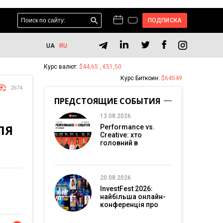
ПОДПИСКА
UA
RU
Курс валют:
$44,65 , €51,50
Курс Биткоин:
$64549
2674
ПРЕДСТОЯЩИЕ СОБЫТИЯ
13.08.2026
ЛЯ
Performance vs.
Creative: хто
головний в
перформанс-
маркетингу?
20.08.2026
InvestFest 2026:
найбільша онлайн-
конференція про
інвестиції