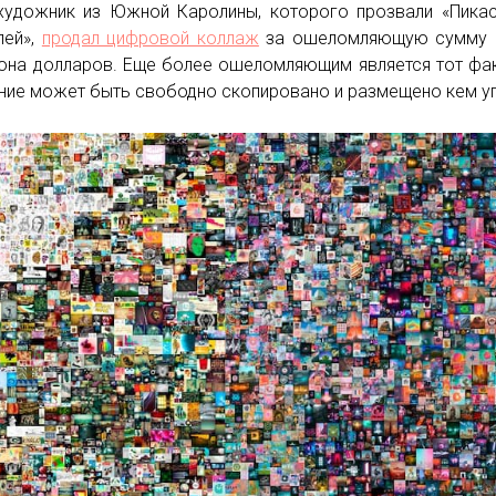
художник из Южной Каролины, которого прозвали «Пика
лей»,
продал цифровой коллаж
за ошеломляющую сумму в
она долларов. Еще более ошеломляющим является тот фак
ние может быть свободно скопировано и размещено кем у