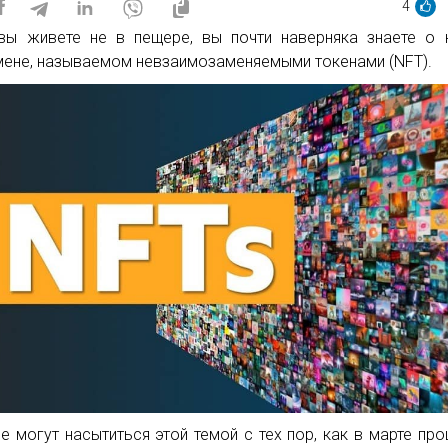
4
вы живете не в пещере, вы почти наверняка знаете о
ене, называемом невзаимозаменяемыми токенами (NFT).
е могут насытиться этой темой с тех пор, как в марте пр