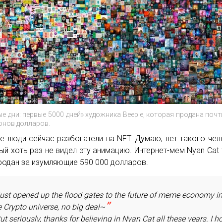
е дни: первые 5000 дней» художника Beeple, которая продана почт
онов долларов.
е люди сейчас разбогатели на NFT. Думаю, нет такого чел
ый хоть раз не видел эту анимацию. Интернет-мем Nyan Cat
родан за изумляющие 590 000 долларов.
ust opened up the flood gates to the future of meme economy i
e Crypto universe, no big deal~
ut seriously, thanks for believing in Nyan Cat all these years. I h