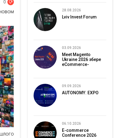
0
28.08.2026
 новом
Lviv Invest Forum
03.09.2026
Meet Magento
Ukraine 2026 збере
eCommerce-
спільноту в Києві
09.09.2026
AUTONOMY: EXPO
06.10.2026
E-commerce
ошлого
Conference 2026