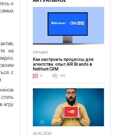
АКТУАЛЬНОЕ
тесь к
самых
актив,
ти на
Сегодня
видео,
Как настроить процессы для
агентства: опыт AIR Brands в
 своем
NetHunt CRM
ться с
0
109
.
окенов
стать
в игру
24.02.2026