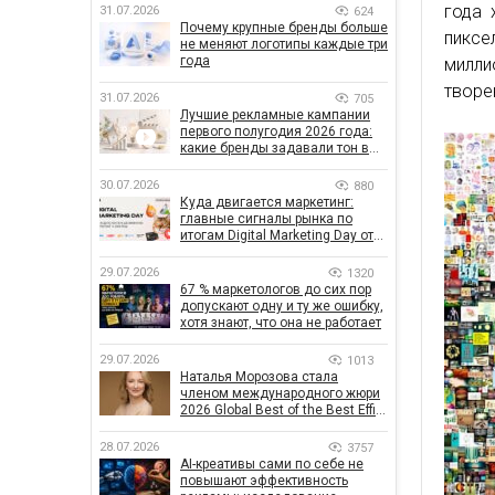
года 
31.07.2026
624
Почему крупные бренды больше
пиксе
не меняют логотипы каждые три
года
милли
творе
31.07.2026
705
Лучшие рекламные кампании
первого полугодия 2026 года:
какие бренды задавали тон в
отрасли
30.07.2026
880
Куда двигается маркетинг:
главные сигналы рынка по
итогам Digital Marketing Day от
GoIT
29.07.2026
1320
67 % маркетологов до сих пор
допускают одну и ту же ошибку,
хотя знают, что она не работает
29.07.2026
1013
Наталья Морозова стала
членом международного жюри
2026 Global Best of the Best Effie
Awards
28.07.2026
3757
AI-креативы сами по себе не
повышают эффективность