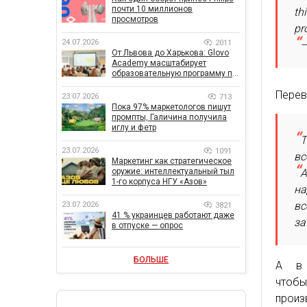
почти 10 миллионов
th
просмотров
pr
24.07.2026
2011
—
От Львова до Харькова: Glovo
Academy масштабирует
образовательную программу по
поддержке украинского
Перев
бизнеса
23.07.2026
713
Пока 97% маркетологов пишут
промпты, Галичина получила
иглу и фетр
Т
23.07.2026
1091
вс
Маркетинг как стратегическое
оружие: интеллектуальный тыл
А
1-го корпуса НГУ «Азов»
на
вс
23.07.2026
3821
41 % украинцев работают даже
за
в отпуске — опрос
БОЛЬШЕ
А в 
что
произ