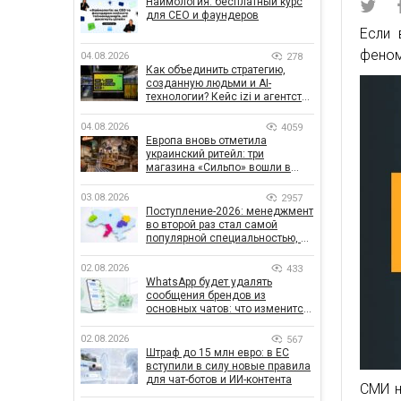
Наймология: бесплатный курс
для CEO и фаундеров
Если 
феном
04.08.2026
278
Как объединить стратегию,
созданную людьми и AI-
технологии? Кейс izi и агентства
SHOTS
04.08.2026
4059
Европа вновь отметила
украинский ритейл: три
магазина «Сильпо» вошли в
рейтинг лучших супермаркетов
03.08.2026
2957
Поступление-2026: менеджмент
во второй раз стал самой
популярной специальностью, а
количество заявлений —
рекордным за последние 5 лет
02.08.2026
433
WhatsApp будет удалять
сообщения брендов из
основных чатов: что изменится
для бизнеса
02.08.2026
567
Штраф до 15 млн евро: в ЕС
вступили в силу новые правила
для чат-ботов и ИИ-контента
СМИ н