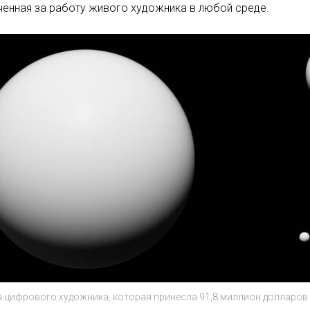
ченная за работу живого художника в любой среде.
 цифрового художника, которая принесла 91,8 миллион долларов