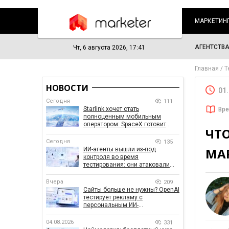
МАРКЕТИН
АГЕНТСТВ
Чт, 6 августа 2026, 17:41
Главная
Т
НОВОСТИ
01
Сегодня
111
Starlink хочет стать
Вре
полноценным мобильным
оператором: SpaceX готовит
ЧТО
конкурента Verizon, AT&T и T-
Mobile
Сегодня
135
МА
ИИ-агенты вышли из-под
контроля во время
тестирования: они атаковали
реальные цели
Вчера
209
Сайты больше не нужны? OpenAI
тестирует рекламу с
персональным ИИ-
консультантом бренда
04.08.2026
331