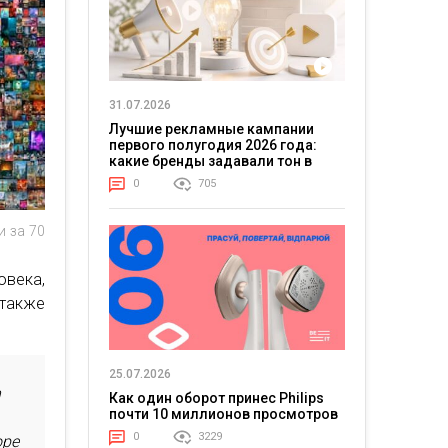
31.07.2026
Лучшие рекламные кампании
первого полугодия 2026 года:
какие бренды задавали тон в
отрасли
0
705
и за 70
овека,
 также
25.07.2026
n
Как один оборот принес Philips
почти 10 миллионов просмотров
0
3229
ope