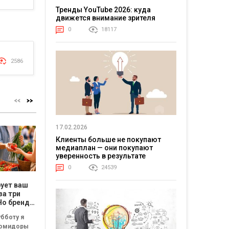
цифровых
Тренды YouTube 2026: куда
озволяет
движется внимание зрителя
]
0
18117
2586
17.02.2026
Клиенты больше не покупают
медиаплан — они покупают
уверенность в результате
0
24539
рует ваш
Бьюти-мифы под
Цена ошибки
Как нач
за три
микроскопом:
растёт. Как
требов
Но бренд и
почему
владельцу
результ
натуральная
перестать быть
подчинё
бботу я
Вы читаете состав и
Многие
Многие 
ать не
косметика не
«нянькой» и
став ти
помидоры
выбираете средство
предприниматели на
бизнеса 
всегда безопасна
быстрее