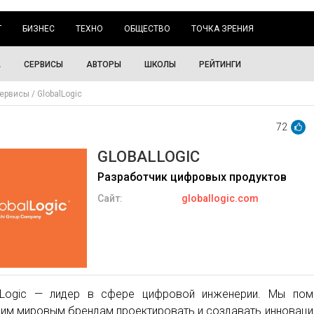
Г
БИЗНЕС
ТЕХНО
ОБЩЕСТВО
ТОЧКА ЗРЕНИЯ
А
СЕРВИСЫ
АВТОРЫ
ШКОЛЫ
РЕЙТИНГИ
ервисы
GlobalLogic
72
GLOBALLOGIC
Разработчик цифровых продуктов
Сайт:
globallogic.com
lLogic — лидер в сфере цифровой инженерии. Мы пом
им мировым брендам проектировать и создавать инновац