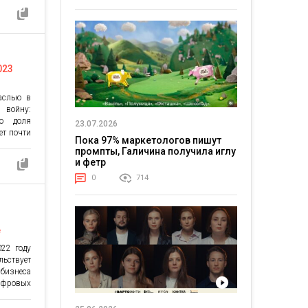
ы Wi-Fi
ых хитов
ли, как
женеров
023
раслью в
 войну:
то доля
23.07.2026
ет почти
Пока 97% маркетологов пишут
итывает
промпты, Галичина получила иглу
оду найм
и фетр
компании
0
714
. В ком
ает […]
е
022 году
ьствует
 бизнеса
цифровых
в могут
еднем за