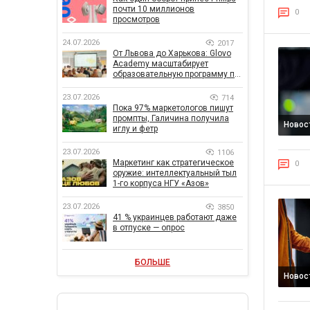
почти 10 миллионов
0
просмотров
24.07.2026
2017
От Львова до Харькова: Glovo
Academy масштабирует
образовательную программу по
поддержке украинского
бизнеса
23.07.2026
714
Пока 97% маркетологов пишут
промпты, Галичина получила
Новос
иглу и фетр
23.07.2026
1106
Маркетинг как стратегическое
0
оружие: интеллектуальный тыл
1-го корпуса НГУ «Азов»
23.07.2026
3850
41 % украинцев работают даже
в отпуске — опрос
БОЛЬШЕ
Новос