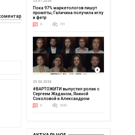
23.07.2026
Пока 97% маркетологов пишут
промпты, Галичина получила иглу
коментар
и фетр
0
731
25.06.2026
#ВАРТОЖИТИ выпустил ролик с
Сергеем Жаданом, Яниной
Соколовой и Александром
Тереном о жизни в постоянном
0
3242
напряжении