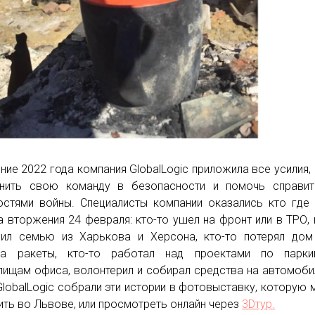
ение 2022 года компания GlobalLogic приложила все усилия,
нить свою команду в безопасности и помочь справит
остями войны. Специалисты компании оказались кто где
а вторжения 24 февраля: кто-то ушел на фронт или в ТРО, 
ил семью из Харькова и Херсона, кто-то потерял дом
ва ракеты, кто-то работал над проектами по парки
лищам офиса, волонтерил и собирал средства на автомоби
GlobalLogic собрали эти истории в фотовыставку, которую
ить во Львове, или просмотреть онлайн через
3Dтур.