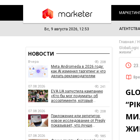
МАРКЕТИН
АГЕНТСТВ
Вс, 9 августа 2026, 12:53
Главная
Н
GlobalLogic
живим”
НОВОСТИ
Вчера
208
23
Meta Andromeda в 2026 году:
как AI изменил таргетинг и что
делать рекламодателям
Вре
07.08.2026
241
GL
EVA.UA запустила кампанию
«Кто бы мог подумать» об
ассортименте, который
“РІ
покупатели не ожидают увидеть
на платформе
07.08.2026
208
МИ
Приложение или репетитор:
новое исследование от Preply
показывает, что лучше
ЖИ
помогает заговорить на
иностранном языке
07.08.2026
985