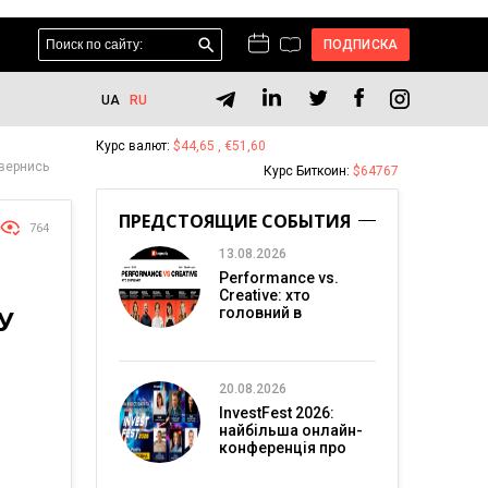
ПОДПИСКА
UA
RU
Курс валют:
$44,65 , €51,60
овернись
Курс Биткоин:
$64767
ПРЕДСТОЯЩИЕ СОБЫТИЯ
764
13.08.2026
Performance vs.
Creative: хто
У
головний в
перформанс-
маркетингу?
20.08.2026
InvestFest 2026:
найбільша онлайн-
конференція про
інвестиції