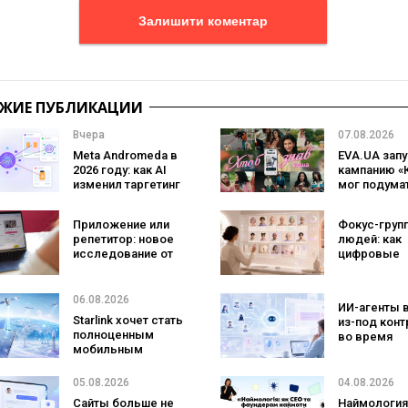
Залишити коментар
ЖИЕ ПУБЛИКАЦИИ
Вчера
07.08.2026
Meta Andromeda в
EVA.UA запу
2026 году: как AI
кампанию «
изменил таргетинг
мог подума
и что делать
ассортимен
рекламодателям
который
Приложение или
Фокус-груп
покупатели 
репетитор: новое
людей: как
ожидают ув
исследование от
цифровые
на платфор
Preply показывает,
двойники
что лучше
покупателе
помогает
изменят
06.08.2026
ИИ-агенты 
заговорить на
маркетинг
Starlink хочет стать
из-под конт
иностранном
исследован
полноценным
во время
языке
мобильным
тестировани
оператором:
атаковали
SpaceX готовит
реальные ц
05.08.2026
04.08.2026
конкурента
Сайты больше не
Наймология
Verizon, AT&T и T-