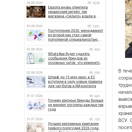
04.08.2026
4235
Европа вновь отметила
украинский ритейл: три
магазина «Сильпо» вошли в
рейтинг лучших супермаркетов
03.08.2026
3251
Поступление-2026: менеджмент
во второй раз стал самой
популярной специальностью, а
количество заявлений —
рекордным за последние 5 лет
02.08.2026
455
WhatsApp будет удалять
сообщения брендов из
основных чатов: что изменится
для бизнеса
В теч
02.08.2026
595
сохра
Штраф до 15 млн евро: в ЕС
вступили в силу новые правила
трудн
для чат-ботов и ИИ-контента
начал
31.07.2026
669
вывоз
Почему крупные бренды больше
не меняют логотипы каждые три
взры
года
храни
31.07.2026
753
ВСУ. 
Лучшие рекламные кампании
посет
первого полугодия 2026 года: