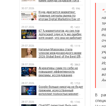
какие бренды задавали тон в
отрасли
30.07.2026
996
–
Куда двигается маркетинг:
главные сигналы рынка по
на
итогам Digital Marketing Day от
те
GoIT
29.07.2026
1451
ра
67 % маркетологов до сих пор
ещ
допускают одну и ту же ошибку,
хотя знают, что она не работает
оч
на
29.07.2026
1119
Наталья Морозова стала
ук
членом международного жюри
2026 Global Best of the Best Effie
ча
Awards
Ис
28.07.2026
3863
на
AI-креативы сами по себе не
повышают эффективность
во
рекламы: исследование
показало, что на самом деле
Ан
влияет на эффективность
28.07.2026
1753
кампаний
Google больше никогда не будет
прежним: искусственный
интеллект полностью меняет
В рам
правила поиска
специ
28.07.2026
1745
ChatGPT перестает быть чат-