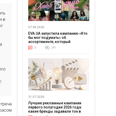
ить
и в
ас
07.08.2026
EVA.UA запустила кампанию «Кто
бы мог подумать» об
ассортименте, который
а
покупатели не ожидают увидеть
0
241
на платформе
ого
c
31.07.2026
Лучшие рекламные кампании
треча
первого полугодия 2026 года:
арасом
какие бренды задавали тон в
отрасли