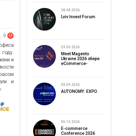
28.08.2026
Lviv Invest Forum
0
 офиса
03.09.2026
 году.
Meet Magento
Ukraine 2026 збере
изни и
eCommerce-
кости
спільноту в Києві
расом
али и
09.09.2026
.
AUTONOMY: EXPO
06.10.2026
E-commerce
Conference 2026