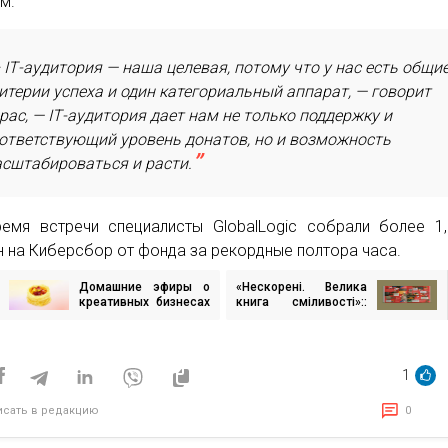
м.
 ІТ-аудитория — наша целевая, потому что у нас есть общи
итерии успеха и один категориальный аппарат, — говорит
рас, — IТ-аудитория дает нам не только поддержку и
ответствующий уровень донатов, но и возможность
сштабироваться и расти.
емя встречи специалисты GlobalLogic собрали более 1
н на Киберсбор от фонда за рекордные полтора часа.
Домашние эфиры о
«Нескорені. Велика
игация
креативных бизнесах
книга сміливості»::
«Балачки за
стартовали продажи
пахлавой»
лимитированного
исям
издания о событиях
войны для сбора
1
средств на
восстановление
Украины через
исать в редакцию
0
UNITED24