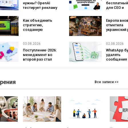
нужны? OpenAI
бесплатный
Mobile
тестирует рекламу
для CEO и
с персональным
фаундеров
ИИ-консультантом
Как объединить
Европа вно
бренда
стратегию,
отметила
созданную
украинский 
людьми и AI-
три магазин
технологии? Кейс
«Сильпо» в
izi и агентства
рейтинг луч
03.08.2026
02.08.2026
SHOTS
супермарке
Поступление-2026:
WhatsApp б
менеджмент во
удалять
второй раз стал
сообщения
самой популярной
брендов из
специальностью,
основных ч
а количество
что изменит
заявлений —
бизнеса
зрения
Все записи >>
рекордным за
последние 5 лет