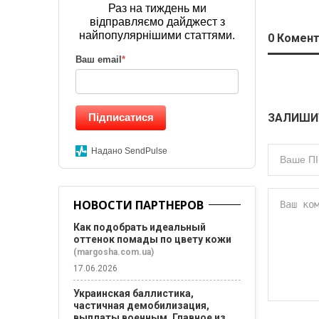
Раз на тиждень ми
відправляємо дайджест з
найпопулярнішими статтями.
0
Комент
Ваш email
*
ЗАЛИШИ
Підписатися
Надано SendPulse
НОВОСТИ ПАРТНЕРОВ
Как подобрать идеальный
оттенок помады по цвету кожи
(margosha.com.ua)
17.06.2026
Украинская баллистика,
частичная демобилизация,
выплаты военным. Главное из