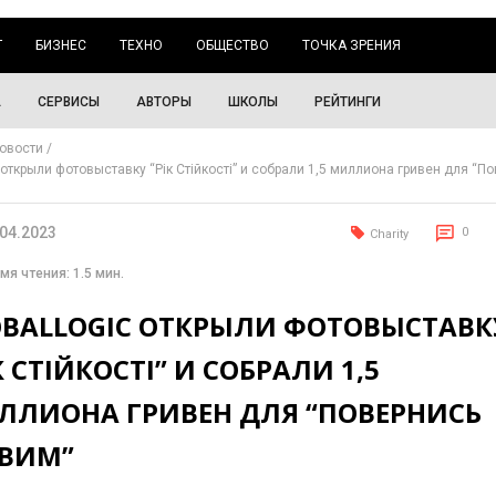
Г
БИЗНЕС
ТЕХНО
ОБЩЕСТВО
ТОЧКА ЗРЕНИЯ
А
СЕРВИСЫ
АВТОРЫ
ШКОЛЫ
РЕЙТИНГИ
овости
 открыли фотовыставку “Рік Стійкості” и собрали 1,5 миллиона гривен для “П
.04.2023
0
Charity
мя чтения: 1.5 мин.
OBALLOGIC ОТКРЫЛИ ФОТОВЫСТАВК
К СТІЙКОСТІ” И СОБРАЛИ 1,5
ЛЛИОНА ГРИВЕН ДЛЯ “ПОВЕРНИСЬ
ВИМ”