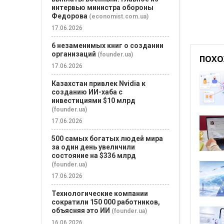
интервью министра обороны
Федорова
(economist.com.ua)
17.06.2026
6 незаменимых книг о создании
организаций
(founder.ua)
ПОХО
17.06.2026
Казахстан привлек Nvidia к
созданию ИИ-хаба с
инвестициями $10 млрд
(founder.ua)
17.06.2026
500 самых богатых людей мира
за один день увеличили
состояние на $336 млрд
(founder.ua)
17.06.2026
Технологические компании
сократили 150 000 работников,
объясняя это ИИ
(founder.ua)
16.06.2026