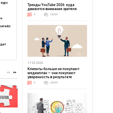
 курс
Тренды YouTube 2026: куда
движется внимание зрителя
0
18334
вь
ритейл:
а
ошли в
ших
тов
удет
атов:
17.02.2026
ся для
Клиенты больше не покупают
медиаплан — они покупают
уверенность в результате
0
24699