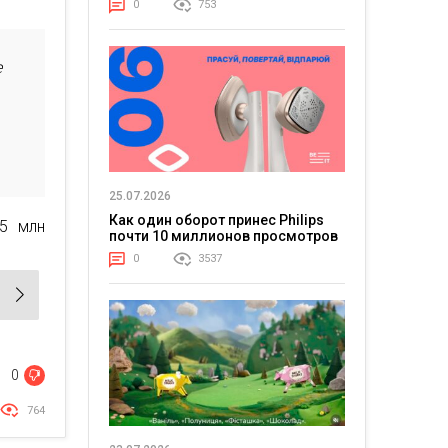
0
753
е
25.07.2026
Как один оборот принес Philips
,5 млн
почти 10 миллионов просмотров
0
3537
0
764