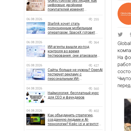
Фокус-группы без людей: как
цифровые двойники
покупателей изменят
маркетинговые исследования
06.08.2026
255
Starlink хочет стать
полноценным мобильным
оператором: SpaceX готовит
конкурента Verizon, AT&T и T-
Mobile
06.08.2026
364
Globa
ИИ-агенты вышли из-под
компа
контроля во время
тестирования: они атаковали
На фо
реальные цели
работ
05.08.2026
427
Сайты больше не нужны? OpenAI
состо
тестирует рекламу с
Чмуто
персональным ИИ-
консультантом бренда
перед
04.08.2026
560
Наймология: бесплатный курс
для CEO и фаундеров
04.08.2026
402
Как объединить стратегию,
созданную людьми и AI-
технологии? Кейс izi и агентства
SHOTS