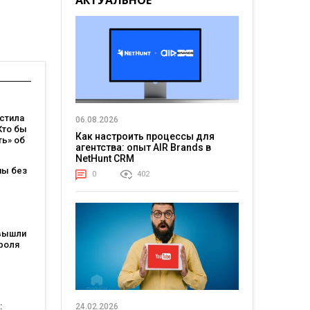
АКТУАЛЬНОЕ
стила
06.08.2026
Кто бы
Как настроить процессы для
ть» об
агентства: опыт AIR Brands в
те,
NetHunt CRM
пы без
не
0
402
идеть
ме
й
вышли
овые
роля
ия
я: они
ели
:
24.02.2026