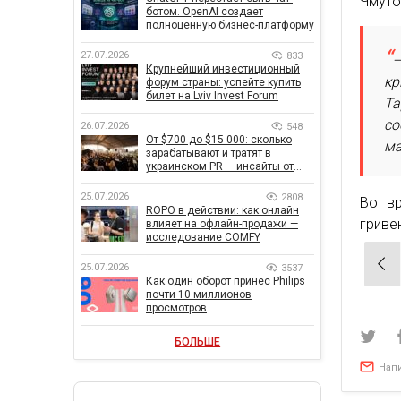
Чмуто
ботом. OpenAI создает
полноценную бизнес-платформу
27.07.2026
833
–
Крупнейший инвестиционный
кр
форум страны: успейте купить
билет на Lviv Invest Forum
Та
со
26.07.2026
548
От $700 до $15 000: сколько
ма
зарабатывают и тратят в
украинском PR — инсайты от
znamy и Women Make Money
25.07.2026
2808
Во вр
ROPO в действии: как онлайн
гриве
влияет на офлайн-продажи —
исследование COMFY
Нав
25.07.2026
3537
по
Как один оборот принес Philips
почти 10 миллионов
зап
просмотров
БОЛЬШЕ
Нап