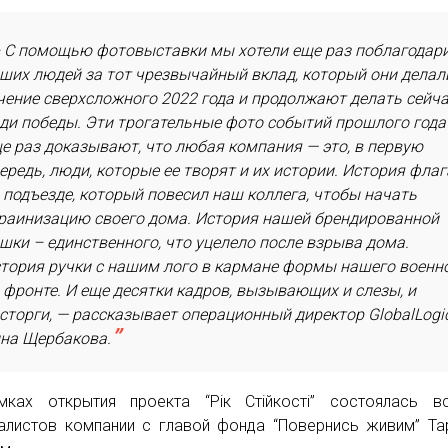
 С помощью фотовыставки мы хотели еще раз поблагодар
ших людей за тот чрезвычайный вклад, который они делал
чение сверхсложного 2022 года и продолжают делать сейч
ди победы. Эти трогательные фото событий прошлого года
е раз доказывают, что любая компания — это, в первую
ередь, люди, которые ее творят и их истории. История флаг
 подъезде, который повесил наш коллега, чтобы начать
раинизацию своего дома. История нашей брендированной
шки – единственного, что уцелело после взрыва дома.
тория ручки с нашим лого в кармане формы нашего военн
 фронте. И еще десятки кадров, вызывающих и слезы, и
сторги, — рассказывает операционный директор GlobalLogi
на Щербакова.
ках открытия проекта “Рік Стійкості” состоялась вс
алистов компании с главой фонда “Повернись живим” Т