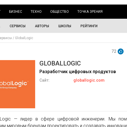
Г
БИЗНЕС
ТЕХНО
ОБЩЕСТВО
ТОЧКА ЗРЕНИЯ
А
СЕРВИСЫ
АВТОРЫ
ШКОЛЫ
РЕЙТИНГИ
ервисы
GlobalLogic
72
GLOBALLOGIC
Разработчик цифровых продуктов
Сайт:
globallogic.com
lLogic — лидер в сфере цифровой инженерии. Мы пом
им мировым брендам проектировать и создавать инновац