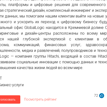
кты, платформы и цифровые решения для современного
ая стратегический дизайн, комплексный инжиниринг и экспер
ти данных, мы помогаем нашим клиентам выйти на новые 
жного и ускорить их переход к цифровому бизнесу буд
альный офис GlobalLogic находится в Кремниевой долине 
иринговые и дизайн-центры расположены по всему мир
мся нашей глубокой экспертизой с клиентами в об
рома, коммуникаций, финансовых услуг, здравоохран
шленности, медиа и развлечений, полупроводников и техно
lLogic — компания группы Hitachi, входящей в состав Hitachi
звиваем социальные инновации с помощью данных и техн
овышения качества жизни людей во всем мире.
IT
Бизнес-услуги
72
Посмотреть рейтинг
голосовать