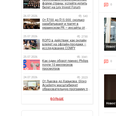
форум страны: успейте купить
0
билет на Lviv Invest Forum
26.07.2026
540
От $700 до $15 000: сколько
зарабатывают и тратят в
украинском PR — инсайты от
znamy и Women Make Money
25.07.2026
2730
ROPO в действии: как онлайн
влияет на офлайн-продажи —
Новос
исследование COMFY
25.07.2026
3341
Как один оборот принес Philips
0
почти 10 миллионов
просмотров
24.07.2026
2023
От Львова до Харькова: Glovo
Academy масштабирует
образовательную программу по
поддержке украинского
бизнеса
БОЛЬШЕ
Новос