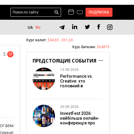
ПОДПИСКА
UA
RU
Курс валют:
$44,65 , €51,60
Курс Биткоин:
$64879
5
ПРЕДСТОЯЩИЕ СОБЫТИЯ
13.08.2026
Performance vs.
Creative: хто
головний в
перформанс-
маркетингу?
20.08.2026
InvestFest 2026:
найбільша онлайн-
конференція про
огаем
інвестиції
ионные