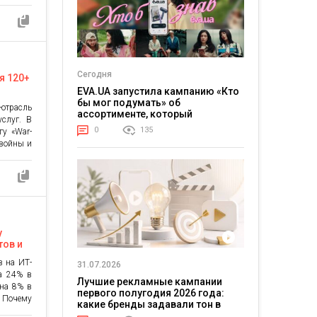
лено на
а рынке
яемых
es, SDV)
ают уже
ртнеры
ддержке
Сегодня
я 120+
EVA.UA запустила кампанию «Кто
025
бы мог подумать» об
отрасль
ассортименте, который
услуг. В
покупатели не ожидают увидеть
0
135
гу «War-
на платформе
 войны и
ений и
ия также
022-2025
для мира
ъединяет
у
тов и
ситеты
в на ИТ-
31.07.2026
на 24% в
Лучшие рекламные кампании
 на 8% в
первого полугодия 2026 года:
 Почему
какие бренды задавали тон в
 что об
отрасли