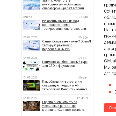
Starlink хочет стать
полноценным мобильным
проду
оператором: SpaceX готовит
Сочет
конкурента Verizon, AT&T и T-
Mobile
облас
Вчера
248
ИИ-агенты вышли из-под
возмо
контроля во время
тестирования: они атаковали
Центр
реальные цели
инжин
05.08.2026
309
Сайты больше не нужны? OpenAI
дели
тестирует рекламу с
автоп
персональным ИИ-
консультантом бренда
промы
04.08.2026
417
Globa
Наймология: бесплатный курс
для CEO и фаундеров
Мы ра
для п
04.08.2026
334
Как объединить стратегию,
созданную людьми и AI-
технологии? Кейс izi и агентства
SHOTS
04.08.2026
4163
Европа вновь отметила
украинский ритейл: три
Про
магазина «Сильпо» вошли в
рейтинг лучших супермаркетов