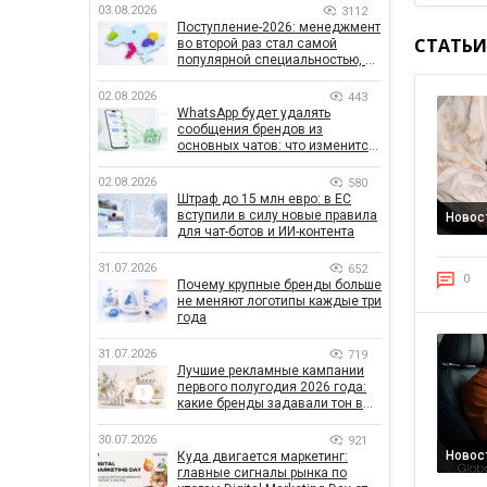
03.08.2026
3112
Поступление-2026: менеджмент
СТАТЬИ
во второй раз стал самой
популярной специальностью, а
количество заявлений —
рекордным за последние 5 лет
02.08.2026
443
WhatsApp будет удалять
сообщения брендов из
основных чатов: что изменится
для бизнеса
02.08.2026
580
Штраф до 15 млн евро: в ЕС
вступили в силу новые правила
Новос
для чат-ботов и ИИ-контента
31.07.2026
652
0
Почему крупные бренды больше
не меняют логотипы каждые три
года
31.07.2026
719
Лучшие рекламные кампании
первого полугодия 2026 года:
какие бренды задавали тон в
отрасли
30.07.2026
921
Новос
Куда двигается маркетинг:
главные сигналы рынка по