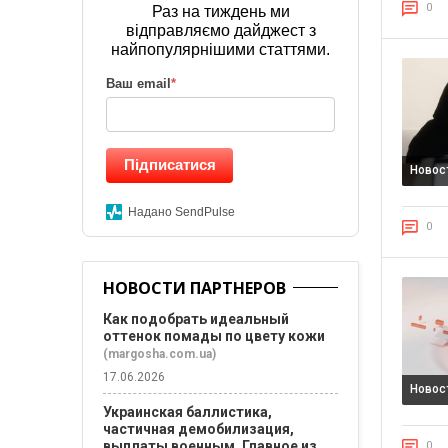
0
Раз на тиждень ми
відправляємо дайджест з
найпопулярнішими статтями.
Ваш email
*
Підписатися
Новос
Надано SendPulse
0
НОВОСТИ ПАРТНЕРОВ
Как подобрать идеальный
оттенок помады по цвету кожи
(margosha.com.ua)
17.06.2026
Новос
Украинская баллистика,
частичная демобилизация,
выплаты военным. Главное из
0