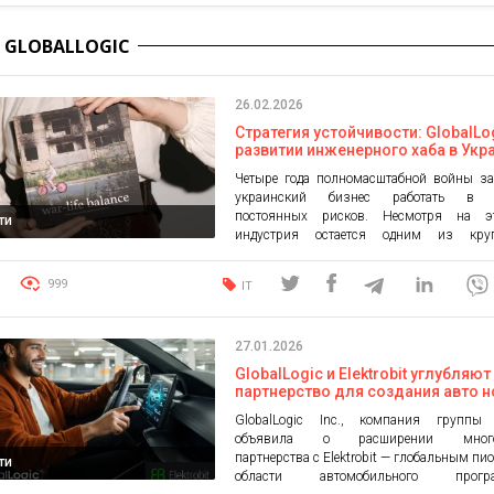
 GLOBALLOGIC
26.02.2026
Стратегия устойчивости: GlobalLo
развитии инженерного хаба в Укра
ветеранские программы, донаты 
Четыре года полномасштабной войны за
поддержка команды
украинский бизнес работать в 
постоянных рисков. Несмотря на э
ти
индустрия остается одним из кру
экспортеров: в годовом измерении экспо
на 11% по сравнению с декабрем 2024 го
999
IT
в сегодняшних условиях украинск
GlobalLogic остается крупнейшим в 
Показатели производительности сохран
27.01.2026
довоенном уровне: этому способс
своевременная подготовка, […]
GlobalLogic и Elektrobit углубляют
партнерство для создания авто 
поколения
GlobalLogic Inc., компания группы H
объявила о расширении многол
партнерства с Elektrobit — глобальным пи
ти
области автомобильного програ