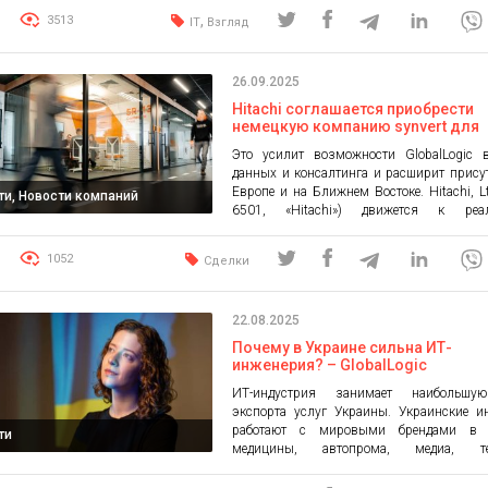
этом говорят сами университеты —
,
3513
IT
Взгляд
GlobalLogic. Специальности «Компь
науки», «Инженерия программного обес
и «Кибербезопасность и защита […]
26.09.2025
Hitachi соглашается приобрести
немецкую компанию synvert для
ускорения развития Agentic и Physi
Это усилит возможности GlobalLogic 
и расширения глобального бизне
данных и консалтинга и расширит прису
HMAX
Европе и на Ближнем Востоке. Hitachi, Lt
ти, Новости компаний
6501, «Hitachi») движется к реа
концепции «Гармонизированного общест
экология, благосостояние людей и эконо
1052
Сделки
рост сосуществуют в балансе. В рамках с
One Hitachi компания укрепляет свое по
чтобы использовать экспертизу в ра
22.08.2025
сферах и […]
Почему в Украине сильна ИТ-
инженерия? – GlobalLogic
ИТ-индустрия занимает наибольшу
экспорта услуг Украины. Украинские и
работают с мировыми брендами в 
ти
медицины, автопрома, медиа, тел
полупроводников и т.д. Ко Дню Незави
Украины GlobalLogic спрашивает 