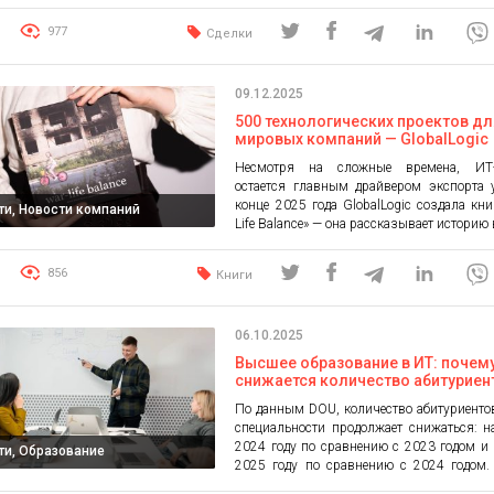
обеспечения. Это партнерство направ
ускорение разработки и внедрения н
977
Сделки
платформ программно-управл
автомобилей (Software-Defined Vehicl
нового поколения. Компании сотруднич
09.12.2025
более 15 лет. Если раньше па
сосредотачивались на технической по
500 технологических проектов дл
продуктов Elektrobit (таких как […]
мировых компаний — GlobalLogic
поделились результатами 2022-2
Несмотря на сложные времена, ИТ-
годов
остается главным драйвером экспорта 
конце 2025 года GlobalLogic создала кни
ти, Новости компаний
Life Balance» — она рассказывает историю
жизни, технологических достиж
украинского ренессанса. В книге компан
856
Книги
подвела итоги своей деятельности за 2
годы. War-Life Balance: голос Украины 
GlobalLogic, часть Hitachi Group, об
06.10.2025
специалистов в […]
Высшее образование в ИТ: почем
снижается количество абитуриен
что об этом говорят сами универ
По данным DOU, количество абитуриенто
— анализ GlobalLogic
специальности продолжает снижаться: 
2024 году по сравнению с 2023 годом и
ти, Образование
2025 году по сравнению с 2024 годом.
абитуриентов становится все меньше и