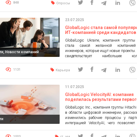
848
Опросы
педагогов и ИТ-специалистов – как сл
что в Украине выросла сильная ИТ-инж
Украинская ИТ-инженерия уже бол
23.07.2025
десятилетий стабильно занимает лид
позиции на мировом рынке, формирует […
GlobalLogic стала самой популяр
ИТ-компанией среди кандидатов
Djinni
GlobalLogic Ukraine, компания группы 
стала самой желанной компанией
инженеров, которые ищут новые проекты.
ти, Новости компаний
свидетельствует наибольшее коли
подписчиков на открытые вакансии к
среди пользователей Djinni (украинский 
1131
Карьера
анонимного поиска работы IT-специалис
2023 года Djinni* открыли возможно
специалистов подписываться на комп
11.07.2025
которые они хотят присоединиться. Это п
специалистам оперативно […]
GlobalLogic VelocityAI: компания
поделилась результатами первог
квартала
GlobalLogic Inc., компания группы Hitachi
в области цифровой инженерии, рассказ
изменились рабочие процессы у парт
ти
интеграцией VelocityAI, чего позволяет
этот пакет решений и какие преимуще
предлагает. Внедрение VelocityAI в п
,
1003