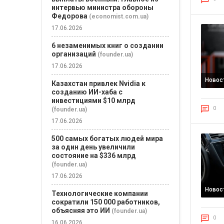
интервью министра обороны
Федорова
(economist.com.ua)
17.06.2026
6 незаменимых книг о создании
организаций
(founder.ua)
17.06.2026
Новос
Казахстан привлек Nvidia к
созданию ИИ-хаба с
инвестициями $10 млрд
0
(founder.ua)
17.06.2026
500 самых богатых людей мира
за один день увеличили
состояние на $336 млрд
(founder.ua)
17.06.2026
Новос
Технологические компании
сократили 150 000 работников,
объясняя это ИИ
(founder.ua)
0
16.06.2026