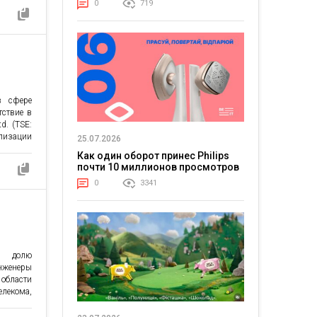
0
719
 узнали
ютерные
печения»
cal AI
в сфере
са
тствие в
d. (TSE:
лизации
25.07.2026
ва», где
Как один оборот принес Philips
мический
почти 10 миллионов просмотров
тратегии
0
3341
ртфолио,
зличных
ю долю
нженеры
области
екома,
симости
ученых,