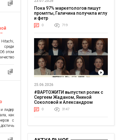
23.07.2026
ожилось,
Пока 97% маркетологов пишут
енерия?
промпты, Галичина получила иглу
ее двух
и фетр
ирующие
0
719
]
ной
 –
Hitachi,
 среди
 Об этом
чество
омпании
сайт для
тами). С
сть для
ании, в
25.06.2026
озволяет
#ВАРТОЖИТИ выпустил ролик с
Сергеем Жаданом, Яниной
о
Соколовой и Александром
Тереном о жизни в постоянном
0
3147
 и лидер
напряжении
ала, как
неров с
 достичь
ства он
роектах: