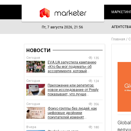
МАРКЕТИН
АГЕНТСТВ
Пт, 7 августа 2026, 21:56
Главная
С
НОВОСТИ
Сегодня
135
EVA.UA запустила кампанию
«Кто бы мог подумать» об
ассортименте, который
покупатели не ожидают увидеть
на платформе
Сегодня
124
Приложение или репетитор:
новое исследование от Preply
показывает, что лучше
помогает заговорить на
иностранном языке
Сегодня
356
Фокус-группы без людей: как
цифровые двойники
покупателей изменят
маркетинговые исследования
Globa
Вчера
180
ведущ