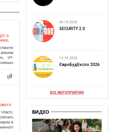
06.10.2026
SECURITY 2.0
gic о
ине,
и
ставили
режиме
то, ИТ-
13.10.2026
пнейших
ЄвроБудЕкспо 2026
рт вырос
да. Даже
ий хаб
Европе.
яются на
ВСЕ МЕРОПРИЯТИЯ
твовали
нового
ВИДЕО
itachi,
етнего
онером в
ммного