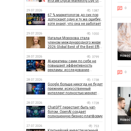
итогам Digital Marketing Day от
GoIT
0
29.07.2026
1387
67 % маркетологов до сих пор
допускают одну и ту же ошибку,
хотя знают, что она не работает
29.07.2026
1050
Наталья Морозова стала
членом международного жюри
2026 Global Best of the Best Effie
Awards
Новос
28.07.2026
3799
AI-креативы сами по себе не
повышают эффективность
рекламы: исследование
0
показало, что на самом деле
влияет на эффективность
28.07.2026
1738
кампаний
Google больше никогда не будет
прежним: искусственный
интеллект полностью меняет
правила поиска
28.07.2026
1728
ChatGPT перестает быть чат-
ботом. OpenAI создает
полноценную бизнес-платформу
Новос
27.07.2026
753
Крупнейший инвестиционный