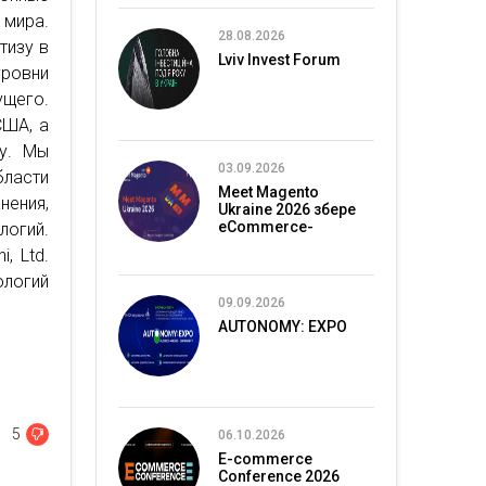
 мира.
28.08.2026
тизу в
Lviv Invest Forum
уровни
ущего.
США, а
у. Мы
03.09.2026
ласти
Meet Magento
ения,
Ukraine 2026 збере
eCommerce-
логий.
спільноту в Києві
, Ltd.
ологий
09.09.2026
AUTONOMY: EXPO
5
06.10.2026
E-commerce
Conference 2026