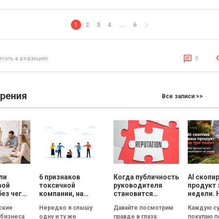
итогами и прогнозами от GlobalLogic, о
крупнейших экспортеров ІТ-услуг в 2024 
остается крупнейшим экспортером 
1
2
3
4
…
6
вторым крупнейшим […]
исать в редакцию
0
зрения
Все записи >>
ли
6 признаков
Когда публичность
AI скопи
вой
токсичной
руководителя
продукт 
без чего
компании, на
становится
недели. 
ет
которые нужно
риском для
смыслы
ские
Нередко я слышу
Давайте посмотрим
Каждую су
обратить
репутации
скопиров
 бизнеса
одну и ту же
правде в глаза:
покупаю 
ь
внимание на
сможет