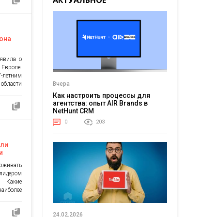
АКТУАЛЬНОЕ
рументов
который
зненный
она
ъявила о
Европе.
7-летним
 области
Вчера
жность
Как настроить процессы для
глубокие
агентства: опыт AIR Brands в
андидата
NetHunt CRM
ования и
0
203
и своей
оли
и
Logic
живать
лидером
 Какие
аиболее
хранят
ше всего
24.02.2026
Делимся