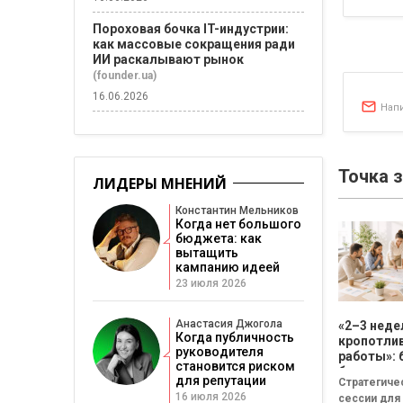
Пороховая бочка IT-индустрии:
как массовые сокращения ради
ИИ раскалывают рынок
(founder.ua)
16.06.2026
Нап
Точка 
ЛИДЕРЫ МНЕНИЙ
Константин Мельников
Когда нет большого
бюджета: как
вытащить
кампанию идеей
23 июля 2026
Анастасия Джогола
«2–3 неде
Когда публичность
кропотли
руководителя
работы»: 
становится риском
бизнесу н
для репутации
Стратегиче
смысла
16 июля 2026
сессии для
проводит