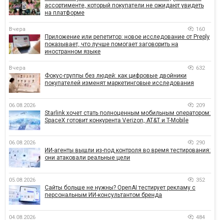
ассортименте, который покупатели не ожидают увидеть
на платформе
Вчера
160
Приложение или репетитор: новое исследование от Preply
показывает, что лучше помогает заговорить на
иностранном языке
Вчера
632
Фокус-группы без людей: как цифровые двойники
покупателей изменят маркетинговые исследования
06.08.2026
209
Starlink хочет стать полноценным мобильным оператором:
SpaceX готовит конкурента Verizon, AT&T и T-Mobile
06.08.2026
290
ИИ-агенты вышли из-под контроля во время тестирования:
они атаковали реальные цели
05.08.2026
352
Сайты больше не нужны? OpenAI тестирует рекламу с
персональным ИИ-консультантом бренда
04.08.2026
484