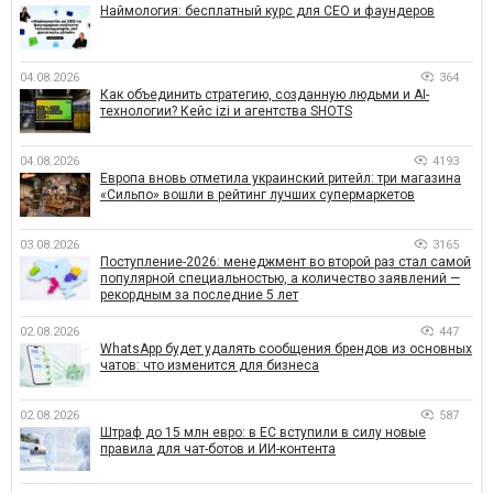
Наймология: бесплатный курс для CEO и фаундеров
04.08.2026
364
Как объединить стратегию, созданную людьми и AI-
технологии? Кейс izi и агентства SHOTS
04.08.2026
4193
Европа вновь отметила украинский ритейл: три магазина
«Сильпо» вошли в рейтинг лучших супермаркетов
03.08.2026
3165
Поступление-2026: менеджмент во второй раз стал самой
популярной специальностью, а количество заявлений —
рекордным за последние 5 лет
02.08.2026
447
WhatsApp будет удалять сообщения брендов из основных
чатов: что изменится для бизнеса
02.08.2026
587
Штраф до 15 млн евро: в ЕС вступили в силу новые
правила для чат-ботов и ИИ-контента