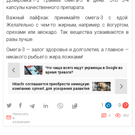
Дозировка.1-2 грамма омега-3 в день. Это 3-4
капсулы качественного препарата.
Важный лайфхак: принимайте омега-3 с едой.
Желательно с чем-то жирным, например с йогуртом,
орехами или авокадо. Так вещества усваиваются в
разы лучше.
Омега-3 — залог здоровья и долголетия, а главное —
никакого рыбьего жира ложками!
Что чаще всего ищут украинцы в Google во
Навигация
время тревоги?
по
Hitachi соглашается приобрести немецкую
записям
компанию synvert для ускорения развития
Agentic и Physical AI и расширения
глобального бизнеса HMAX
1
0
Написать
0
852
в
редакцию