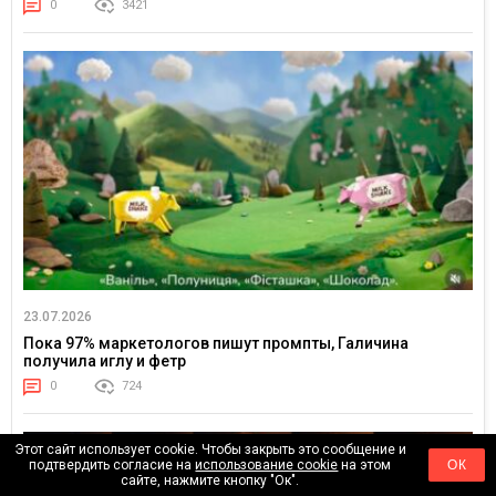
0
3421
23.07.2026
Пока 97% маркетологов пишут промпты, Галичина
получила иглу и фетр
0
724
Этот сайт использует cookie. Чтобы закрыть это сообщение и
подтвердить согласие на
использование cookie
на этом
ОК
сайте, нажмите кнопку "Ок".