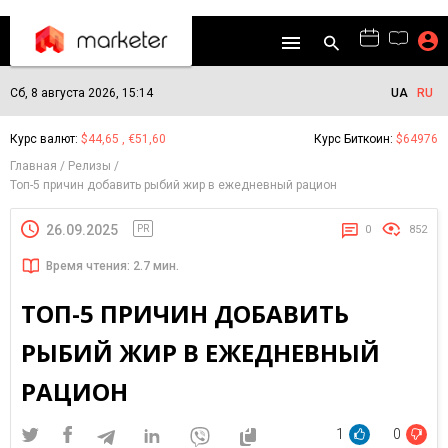
Сб, 8 августа 2026, 15:14
UA
RU
Курс валют:
$44,65 , €51,60
Курс Биткоин:
$64976
Главная
Релизы
Топ-5 причин добавить рыбий жир в ежедневный рацион
26.09.2025
PR
0
852
Время чтения: 2.7 мин.
ТОП-5 ПРИЧИН ДОБАВИТЬ
РЫБИЙ ЖИР В ЕЖЕДНЕВНЫЙ
РАЦИОН
1
0