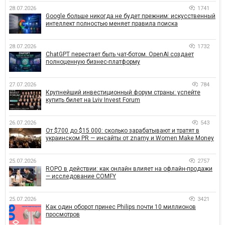
28.07.2026
1741
Google больше никогда не будет прежним: искусственный
интеллект полностью меняет правила поиска
28.07.2026
1732
ChatGPT перестает быть чат-ботом. OpenAI создает
полноценную бизнес-платформу
27.07.2026
784
Крупнейший инвестиционный форум страны: успейте
купить билет на Lviv Invest Forum
26.07.2026
543
От $700 до $15 000: сколько зарабатывают и тратят в
украинском PR — инсайты от znamy и Women Make Money
25.07.2026
2757
ROPO в действии: как онлайн влияет на офлайн-продажи
— исследование COMFY
25.07.2026
3421
Как один оборот принес Philips почти 10 миллионов
просмотров