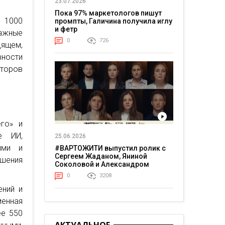
23.07.2026
Пока 97% маркетологов пишут
е 1000
промпты, Галичина получила иглу
и фетр
важные
0
726
ящем,
ности
аторов
го» и
е ИИ,
25.06.2026
ями и
#ВАРТОЖИТИ выпустил ролик с
Сергеем Жаданом, Яниной
шения
Соколовой и Александром
Тереном о жизни в постоянном
0
3208
напряжении
ений и
енная
ее 550