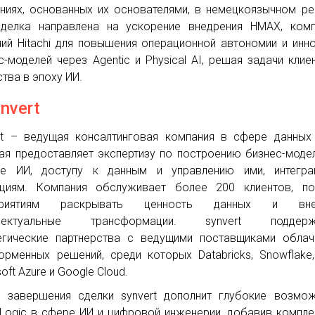
ниях, основанных их основателями, в немецкоязычном ре
делка направлена на ускорение внедрения HMAX, комп
ий Hitachi для повышения операционной автономии и инн
с-моделей через Agentic и Physical AI, решая задачи клие
тва в эпоху ИИ.
ynvert
rt – ведущая консалтинговая компания в сфере данных
ая предоставляет экспертизу по построению бизнес-моде
ве ИИ, доступу к данным и управлению ими, интегра
циям. Компания обслуживает более 200 клиентов, по
приятиям раскрывать ценность данных и вне
ллектуальные трансформации. synvert поддерж
егические партнерства с ведущими поставщиками обла
орменных решений, среди которых Databricks, Snowflake
oft Azure и Google Cloud.
 завершения сделки synvert дополнит глубокие возмо
lLogic в сфере ИИ и цифровой инженерии, добавив компл