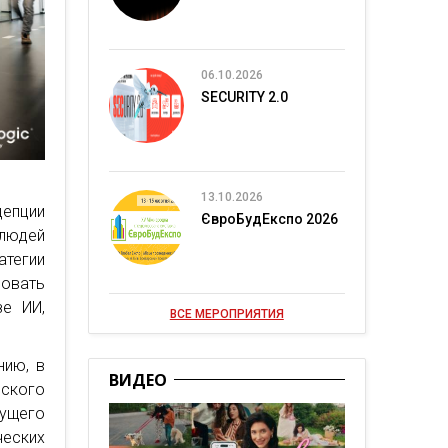
06.10.2026
SECURITY 2.0
13.10.2026
цепции
ЄвроБудЕкспо 2026
 людей
атегии
зовать
зе ИИ,
ВСЕ МЕРОПРИЯТИЯ
нию, в
ВИДЕО
ского
дущего
ческих