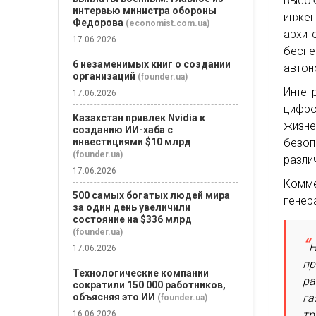
высок
интервью министра обороны
инже
Федорова
(economist.com.ua)
архит
17.06.2026
беспе
6 незаменимых книг о создании
автон
организаций
(founder.ua)
Интег
17.06.2026
цифро
Казахстан привлек Nvidia к
жизне
созданию ИИ-хаба с
безоп
инвестициями $10 млрд
(founder.ua)
разли
17.06.2026
Комме
500 самых богатых людей мира
генер
за один день увеличили
состояние на $336 млрд
(founder.ua)
H
17.06.2026
пр
Технологические компании
ра
сократили 150 000 работников,
га
объясняя это ИИ
(founder.ua)
тр
16.06.2026