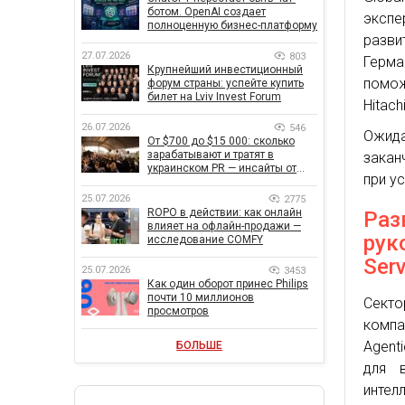
ботом. OpenAI создает
экспе
полноценную бизнес-платформу
разви
27.07.2026
803
Герма
Крупнейший инвестиционный
помож
форум страны: успейте купить
билет на Lviv Invest Forum
Hitachi
26.07.2026
546
Ожид
От $700 до $15 000: сколько
зарабатывают и тратят в
закан
украинском PR — инсайты от
при у
znamy и Women Make Money
25.07.2026
2775
ROPO в действии: как онлайн
Раз
влияет на офлайн-продажи —
рук
исследование COMFY
Ser
25.07.2026
3453
Как один оборот принес Philips
почти 10 миллионов
Секто
просмотров
компа
Agent
БОЛЬШЕ
для 
интел