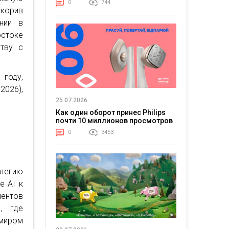
0
744
скорив
ании в
остоке
тву с
году,
2026),
25.07.2026
Как один оборот принес Philips
почти 10 миллионов просмотров
0
3453
атегию
e AI к
ментов
, где
миром