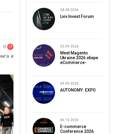
28.08.2026
Lviv Invest Forum
0
03.09.2026
Meet Magento
инга и
Ukraine 2026 збере
eCommerce-
спільноту в Києві
09.09.2026
AUTONOMY: EXPO
06.10.2026
E-commerce
Conference 2026