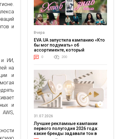
гионе.
лекса
оваций
нтов и
Вчера
EVA.UA запустила кампанию «Кто
бы мог подумать» об
ассортименте, который
покупатели не ожидают увидеть
0
200
на платформе
 и ИИ,
лей на
ции и
могая
дрять
ивает
чных и
, AWS,
31.07.2026
Лучшие рекламные кампании
первого полугодия 2026 года:
жности
какие бренды задавали тон в
ексную
отрасли