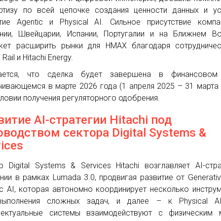
ртизу по всей цепочке создания ценности данных и у
тие Agentic и Physical AI. Сильное присутствие комп
нии, Швейцарии, Испании, Португалии и на Ближнем В
ет расширить рынки для HMAX благодаря сотрудничес
 Rail и Hitachi Energy.
ается, что сделка будет завершена в финансовом 
чивающемся в марте 2026 года (1 апреля 2025 – 31 марта 
словии получения регуляторного одобрения.
витие AI-стратегии Hitachi под
оводством сектора Digital Systems &
vices
р Digital Systems & Services Hitachi возглавляет AI-стр
нии в рамках Lumada 3.0, продвигая развитие от Generativ
ic AI, которая автономно координирует несколько инстру
выполнения сложных задач, и далее – к Physical AI
лектуальные системы взаимодействуют с физическим 