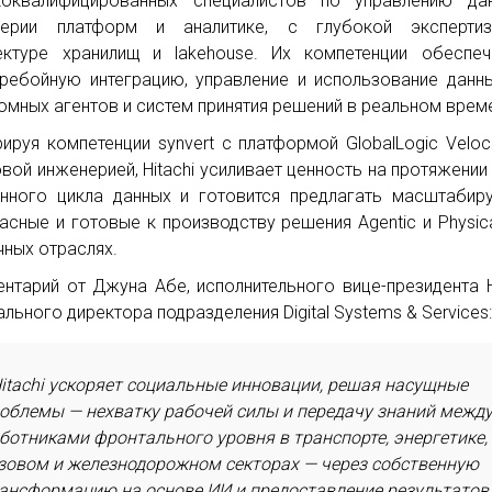
оквалифицированных специалистов по управлению дан
нерии платформ и аналитике, с глубокой эксперти
ектуре хранилищ и lakehouse. Их компетенции обеспе
ребойную интеграцию, управление и использование данн
омных агентов и систем принятия решений в реальном врем
рируя компетенции synvert с платформой GlobalLogic Veloci
вой инженерией, Hitachi усиливает ценность на протяжении
нного цикла данных и готовится предлагать масштабир
асные и готовые к производству решения Agentic и Physica
чных отраслях.
нтарий от Джуна Абе, исполнительного вице-президента Hi
ального директора подразделения Digital Systems & Services
itachi ускоряет социальные инновации, решая насущные
облемы — нехватку рабочей силы и передачу знаний межд
ботниками фронтального уровня в транспорте, энергетике,
зовом и железнодорожном секторах — через собственную
ансформацию на основе ИИ и предоставление результатов