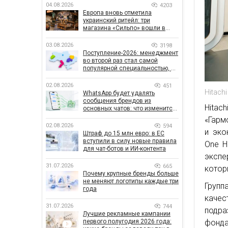
04.08.2026
4203
Европа вновь отметила
украинский ритейл: три
магазина «Сильпо» вошли в
рейтинг лучших супермаркетов
03.08.2026
3198
Поступление-2026: менеджмент
во второй раз стал самой
популярной специальностью, а
количество заявлений —
рекордным за последние 5 лет
02.08.2026
451
Hitachi
WhatsApp будет удалять
сообщения брендов из
Hitac
основных чатов: что изменится
для бизнеса
«Гарм
02.08.2026
594
и эко
Штраф до 15 млн евро: в ЕС
вступили в силу новые правила
One H
для чат-ботов и ИИ-контента
экспе
31.07.2026
665
котор
Почему крупные бренды больше
не меняют логотипы каждые три
Групп
года
каче
31.07.2026
744
подра
Лучшие рекламные кампании
фонда
первого полугодия 2026 года: