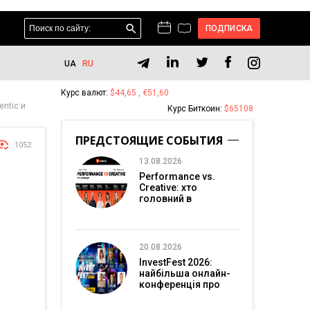
ПОДПИСКА
UA
RU
Курс валют:
$44,65 , €51,60
entic и
Курс Биткоин:
$65108
ПРЕДСТОЯЩИЕ СОБЫТИЯ
1052
13.08.2026
Performance vs.
Creative: хто
головний в
перформанс-
маркетингу?
20.08.2026
InvestFest 2026:
найбільша онлайн-
конференція про
інвестиції