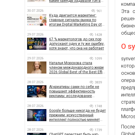
какие бренды задавали тон в
компа
отрасли
Эта с
30.07.2026
961
Куда двигается маркетинг:
решен
главные сигналы рынка по
итогам Digital Marketing Day от
бизне
GoIT
общес
29.07.2026
1428
67 % маркетологов до сих пор
допускают одну и ту же ошибку,
О s
хотя знают, что она не работает
synve
29.07.2026
1099
Наталья Морозова стала
котор
членом международного жюри
2026 Global Best of the Best Effie
осно
Awards
опера
28.07.2026
3839
пред
AI-креативы сами по себе не
повышают эффективность
инте
рекламы: исследование
показало, что на самом деле
страт
влияет на эффективность
28.07.2026
1748
платф
кампаний
Google больше никогда не будет
прежним: искусственный
Micros
интеллект полностью меняет
правила поиска
После
28.07.2026
1739
Globa
ChatGPT перестает быть чат-