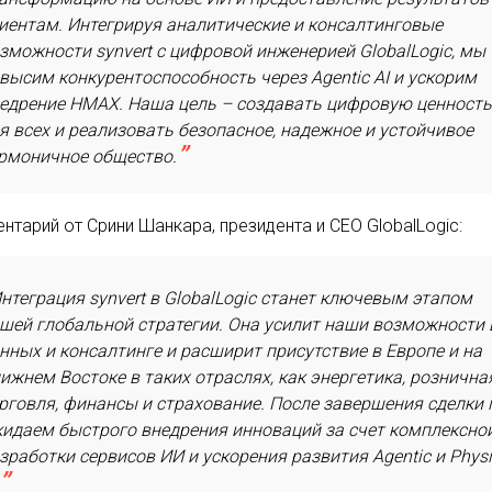
иентам. Интегрируя аналитические и консалтинговые
зможности synvert с цифровой инженерией GlobalLogic, мы
высим конкурентоспособность через Agentic AI и ускорим
едрение HMAX. Наша цель – создавать цифровую ценност
я всех и реализовать безопасное, надежное и устойчивое
рмоничное общество.
нтарий от Срини Шанкара, президента и CEO GlobalLogic:
нтеграция synvert в GlobalLogic станет ключевым этапом
шей глобальной стратегии. Она усилит наши возможности 
нных и консалтинге и расширит присутствие в Европе и на
ижнем Востоке в таких отраслях, как энергетика, рознична
рговля, финансы и страхование. После завершения сделки
идаем быстрого внедрения инноваций за счет комплексно
зработки сервисов ИИ и ускорения развития Agentic и Physi