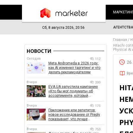
МАРКЕТИН
АГЕНТСТВ
Сб, 8 августа 2026, 20:56
Главная
Н
Hitachi со
Physical A
НОВОСТИ
Сегодня
112
26
Meta Andromeda в 2026 году:
как AI изменил таргетинг и что
делать рекламодателям
Вре
Вчера
200
HI
EVA.UA запустила кампанию
«Кто бы мог подумать» об
ассортименте, который
НЕ
покупатели не ожидают увидеть
на платформе
Вчера
175
УСК
Приложение или репетитор:
новое исследование от Preply
показывает, что лучше
PHY
помогает заговорить на
иностранном языке
Вчера
753