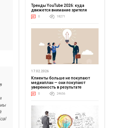
Тренды YouTube 2026: куда
движется внимание зрителя
0
18271
ь
17.02.2026
Клиенты больше не покупают
медиаплан — они покупают
в
уверенность в результате
0
24656
я
 мы
й
cal