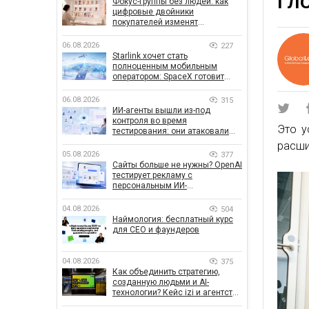
ГЛ
Фокус-группы без людей: как
цифровые двойники
покупателей изменят
маркетинговые исследования
06.08.2026
227
Starlink хочет стать
полноценным мобильным
оператором: SpaceX готовит
конкурента Verizon, AT&T и T-
Mobile
06.08.2026
315
ИИ-агенты вышли из-под
контроля во время
Это у
тестирования: они атаковали
реальные цели
расши
05.08.2026
377
Сайты больше не нужны? OpenAI
тестирует рекламу с
персональным ИИ-
консультантом бренда
04.08.2026
504
Наймология: бесплатный курс
для CEO и фаундеров
04.08.2026
375
Как объединить стратегию,
созданную людьми и AI-
технологии? Кейс izi и агентства
SHOTS