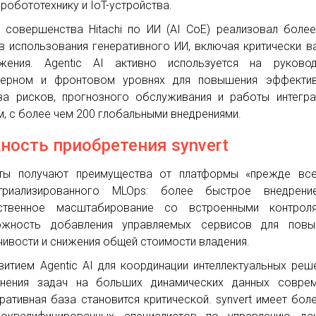
 робототехнику и IoT-устройства.
 совершенства Hitachi по ИИ (AI CoE) реализовал боле
в использования генеративного ИИ, включая критически 
жения. Agentic AI активно используется на руковод
нерном и фронтовом уровнях для повышения эффектив
за рисков, прогнозного обслуживания и работы интегр
м, с более чем 200 глобальными внедрениями.
ность приобретения synvert
ты получают преимущества от платформы «прежде все
стриализированного MLOps: более быстрое внедрени
тственное масштабирование со встроенными контрол
ожность добавления управляемых сервисов для повы
чивости и снижения общей стоимости владения.
витием Agentic AI для координации интеллектуальных реш
нения задач на больших динамических данных соврем
ративная база становится критической. synvert имеет бол