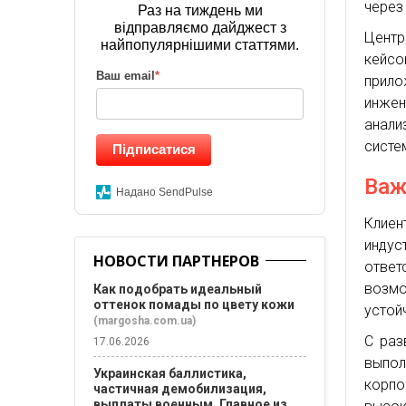
через
Раз на тиждень ми
відправляємо дайджест з
Центр
найпопулярнішими статтями.
кейсо
Ваш email
*
прило
инже
анали
систе
Підписатися
Важ
Надано SendPulse
Клиен
инду
НОВОСТИ ПАРТНЕРОВ
отве
возм
Как подобрать идеальный
оттенок помады по цвету кожи
устой
(margosha.com.ua)
С раз
17.06.2026
выпол
Украинская баллистика,
корпо
частичная демобилизация,
выплаты военным. Главное из