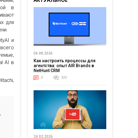
АКТУАЛЬНОЕ
ными,
зой в
чивают
ых для
ени.
tyAI и
 всего
06.08.2026
уемые,
Как настроить процессы для
l AI в
агентства: опыт AIR Brands в
NetHunt CRM
0
323
tachi,
:
у
24.02.2026