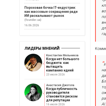
кл
Пороховая бочка IT-индустрии:
во
как массовые сокращения ради
ИИ раскалывают рынок
по
(founder.ua)
вн
16.06.2026
дл
га
ЛИДЕРЫ МНЕНИЙ
Комме
Константин Мельников
Когда нет большого
бюджета: как
И
вытащить
на
кампанию идеей
23 июля 2026
да
Бл
Анастасия Джогола
то
Когда публичность
ож
руководителя
становится риском
ра
для репутации
AI.
16 июля 2026