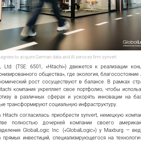
 agrees to acquire German data and AI services firm synvert
hi, Ltd. (TSE: 6501, «Hitachi») движется к реализации кон
онизированного общества», где экология, благосостояние
номический рост сосуществуют в балансе. В рамках стр
itachi компания укрепляет свое портфолио, чтобы исполь
ртизу в различных сферах и ускорять инновации на ба
ые трансформируют социальную инфраструктуру.
а Hitachi согласилась приобрести synvert, немецкую компа
стве полностью дочерней компании своего американ
зделения GlobalLogic Inc. («GlobalLogic») у Maxburg — ве
 прямых инвестиций, специализирующегося на технологи