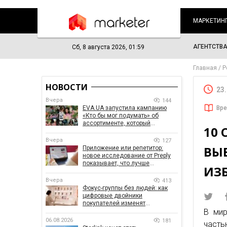
МАРКЕТИН
АГЕНТСТВ
Сб, 8 августа 2026, 01:59
Главная
Р
НОВОСТИ
23
Вчера
144
EVA.UA запустила кампанию
Вре
«Кто бы мог подумать» об
ассортименте, который
10
покупатели не ожидают увидеть
на платформе
Вчера
127
ВЫ
Приложение или репетитор:
новое исследование от Preply
показывает, что лучше
ИЗ
помогает заговорить на
иностранном языке
Вчера
413
Фокус-группы без людей: как
цифровые двойники
покупателей изменят
маркетинговые исследования
В мир
06.08.2026
181
часть