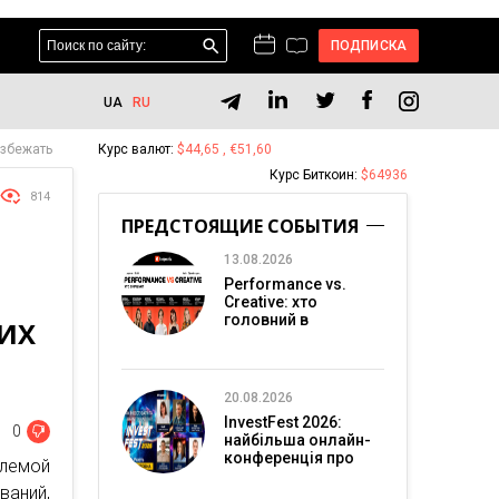
ПОДПИСКА
UA
RU
избежать
Курс валют:
$44,65 , €51,60
Курс Биткоин:
$64936
814
ПРЕДСТОЯЩИЕ СОБЫТИЯ
13.08.2026
Performance vs.
Creative: хто
головний в
 ИХ
перформанс-
маркетингу?
20.08.2026
InvestFest 2026:
0
найбільша онлайн-
конференція про
млемой
інвестиції
ваний,