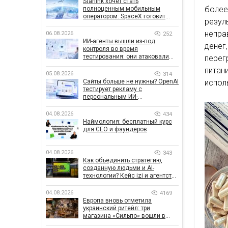
Starlink хочет стать
более
полноценным мобильным
оператором: SpaceX готовит
резу
конкурента Verizon, AT&T и T-
Mobile
непра
06.08.2026
252
ИИ-агенты вышли из-под
денег
контроля во время
тестирования: они атаковали
перег
реальные цели
питан
05.08.2026
314
Сайты больше не нужны? OpenAI
испол
тестирует рекламу с
персональным ИИ-
консультантом бренда
04.08.2026
434
Наймология: бесплатный курс
для CEO и фаундеров
04.08.2026
343
Как объединить стратегию,
созданную людьми и AI-
технологии? Кейс izi и агентства
SHOTS
04.08.2026
4169
Европа вновь отметила
украинский ритейл: три
магазина «Сильпо» вошли в
рейтинг лучших супермаркетов