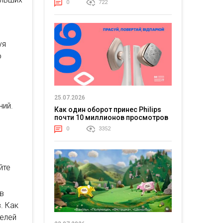
0
722
уя
о
25.07.2026
ний.
Как один оборот принес Philips
почти 10 миллионов просмотров
0
3352
йте
ов
. Как
телей