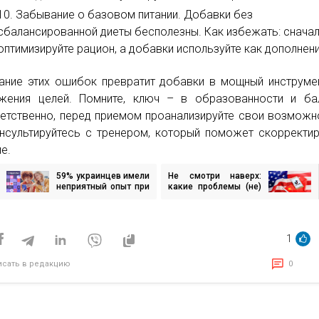
Забывание о базовом питании. Добавки без
сбалансированной диеты бесполезны. Как избежать: снача
оптимизируйте рацион, а добавки используйте как дополнени
ание этих ошибок превратит добавки в мощный инструме
жения целей. Помните, ключ – в образованности и ба
етственно, перед приемом проанализируйте свои возможн
нсультируйтесь с тренером, который поможет скорректи
ие.
59% украинцев имели
Не смотри наверх:
игация
неприятный опыт при
какие проблемы (не)
общении на
решит продажа TikTok
платформах для
исям
онлайн-знакомств: с
чем именно
1
сталкивались —
опрос
исать в редакцию
0