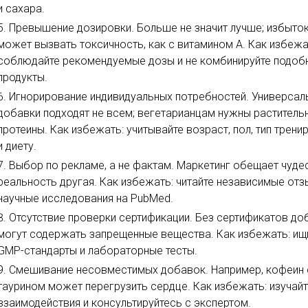
и сахара.
Превышение дозировки. Больше не значит лучше; избыто
может вызвать токсичность, как с витамином A. Как избежа
соблюдайте рекомендуемые дозы и не комбинируйте подоб
продукты.
Игнорирование индивидуальных потребностей. Универсал
добавки подходят не всем; вегетарианцам нужны раститель
протеины. Как избежать: учитывайте возраст, пол, тип трени
и диету.
Выбор по рекламе, а не фактам. Маркетинг обещает чудес
реальность другая. Как избежать: читайте независимые отз
научные исследования на PubMed.
Отсутствие проверки сертификации. Без сертификатов до
могут содержать запрещенные вещества. Как избежать: ищ
GMP-стандарты и лабораторные тесты.
Смешивание несовместимых добавок. Например, кофеин 
таурином может перегрузить сердце. Как избежать: изучай
взаимодействия и консультируйтесь с экспертом.