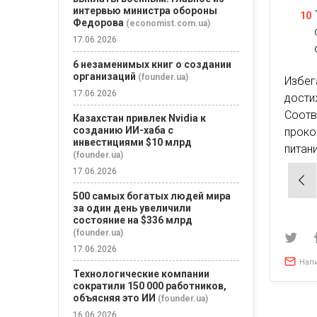
интервью министра обороны
Федорова
(economist.com.ua)
17.06.2026
6 незаменимых книг о создании
организаций
(founder.ua)
Избег
17.06.2026
дости
Соотв
Казахстан привлек Nvidia к
созданию ИИ-хаба с
проко
инвестициями $10 млрд
питан
(founder.ua)
17.06.2026
Нав
по
500 самых богатых людей мира
за один день увеличили
зап
состояние на $336 млрд
(founder.ua)
17.06.2026
Нап
Технологические компании
сократили 150 000 работников,
объясняя это ИИ
(founder.ua)
16.06.2026