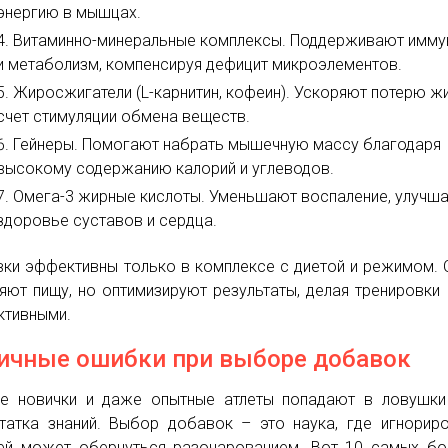
энергию в мышцах.
Витаминно-минеральные комплексы. Поддерживают имму
и метаболизм, компенсируя дефицит микроэлементов.
Жиросжигатели (L-карнитин, кофеин). Ускоряют потерю ж
счет стимуляции обмена веществ.
Гейнеры. Помогают набрать мышечную массу благодаря
высокому содержанию калорий и углеводов.
Омега-3 жирные кислоты. Уменьшают воспаление, улучш
здоровье суставов и сердца.
ки эффективны только в комплексе с диетой и режимом. 
яют пищу, но оптимизируют результаты, делая тренировки
ктивными.
ичные ошибки при выборе добавок
е новички и даже опытные атлеты попадают в ловушки
татка знаний. Выбор добавок – это наука, где игнорир
ей может обернуться разочарованием. Вот 10 самых б