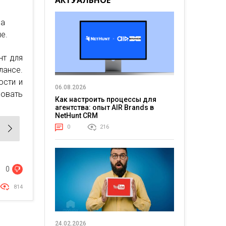
АКТУАЛЬНОЕ
ла
е.
нт для
лансе.
ости и
06.08.2026
ровать
Как настроить процессы для
агентства: опыт AIR Brands в
NetHunt CRM
0
216
0
814
24.02.2026