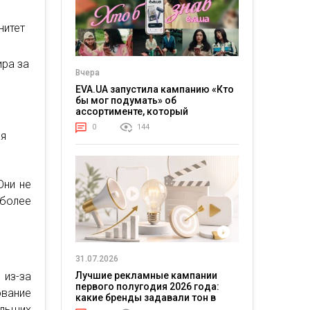
нитет
ира за
Вчера
EVA.UA запустила кампанию «Кто
бы мог подумать» об
ассортименте, который
покупатели не ожидают увидеть
0
144
на платформе
ая
Они не
 более
31.07.2026
 из-за
Лучшие рекламные кампании
первого полугодия 2026 года:
ование
какие бренды задавали тон в
ольших
отрасли