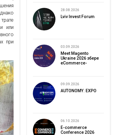
чшения
28.08.2026
днако
Lviv Invest Forum
 трате
и или
ивного
ах при
03.09.2026
Meet Magento
Ukraine 2026 збере
eCommerce-
спільноту в Києві
09.09.2026
AUTONOMY: EXPO
06.10.2026
E-commerce
Conference 2026