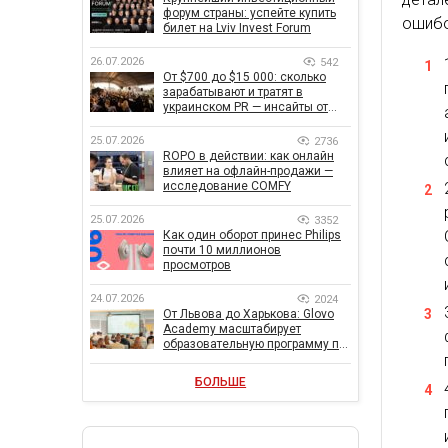
форум страны: успейте купить
ошибо
билет на Lviv Invest Forum
26.07.2026
542
От $700 до $15 000: сколько
зарабатывают и тратят в
украинском PR — инсайты от
znamy и Women Make Money
25.07.2026
2736
ROPO в действии: как онлайн
влияет на офлайн-продажи —
исследование COMFY
25.07.2026
3352
Как один оборот принес Philips
почти 10 миллионов
просмотров
24.07.2026
2024
От Львова до Харькова: Glovo
Academy масштабирует
образовательную программу по
поддержке украинского
бизнеса
БОЛЬШЕ