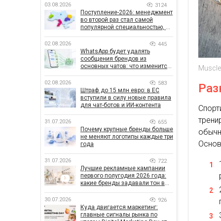
03.08.2026
3124
Поступление-2026: менеджмент
во второй раз стал самой
популярной специальностью, а
количество заявлений —
рекордным за последние 5 лет
02.08.2026
445
WhatsApp будет удалять
сообщения брендов из
основных чатов: что изменится
Muscle
для бизнеса
02.08.2026
583
Раз
Штраф до 15 млн евро: в ЕС
вступили в силу новые правила
для чат-ботов и ИИ-контента
Спорт
трени
31.07.2026
655
Почему крупные бренды больше
обычн
не меняют логотипы каждые три
Основ
года
31.07.2026
722
Лучшие рекламные кампании
первого полугодия 2026 года:
какие бренды задавали тон в
отрасли
30.07.2026
926
Куда двигается маркетинг:
главные сигналы рынка по