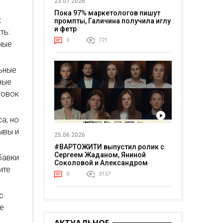
23.07.2026
Пока 97% маркетологов пишут
к
промпты, Галичина получила иглу
и фетр
ть:
0
721
ные
ьные
ные
ровок
а, но
ывы и
25.06.2026
#ВАРТОЖИТИ выпустил ролик с
Сергеем Жаданом, Яниной
бавки
Соколовой и Александром
ите
Тереном о жизни в постоянном
0
3157
напряжении
с
те