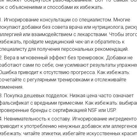
к с объяснениями и способами их избежать.
Игнорирование консультации со специалистом. Многие
покупают добавки без совета врача или нутрициолога, риск
аллергией или взаимодействием с лекарствами. Чтобы этог
избежать, пройдите медицинский чек-ап и обратитесь к
специалисту для получения персональных рекомендаций.
Вера в мгновенный эффект без тренировок. Добавки не
работают сами по себе; они усиливают результаты упражне
Ошибка приводит к отсутствию прогресса. Как избежать:
сочетайте с регулярными тренировками и отслеживайте
изменения.
Покупка дешевых подделок. Низкая цена часто означает
фальсификат с вредными примесями. Как избежать: выбира
проверенные бренды с сертификацией NSF или USP.
Невнимательность к составу. Игнорирование ингредиент
приводит к употреблению ненужных добавок или аллергенов
избежать: читайте этикетки, избегайте искусственных краси