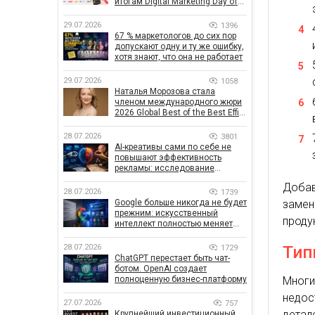
итогам Digital Marketing Day от
GoIT
29.07.2026
1396
67 % маркетологов до сих пор
допускают одну и ту же ошибку,
хотя знают, что она не работает
29.07.2026
1058
Наталья Морозова стала
членом международного жюри
2026 Global Best of the Best Effie
Awards
28.07.2026
3801
AI-креативы сами по себе не
повышают эффективность
рекламы: исследование
показало, что на самом деле
Добав
влияет на эффективность
28.07.2026
1739
кампаний
замен
Google больше никогда не будет
прежним: искусственный
проду
интеллект полностью меняет
правила поиска
Тип
28.07.2026
1729
ChatGPT перестает быть чат-
ботом. OpenAI создает
Многи
полноценную бизнес-платформу
недос
27.07.2026
757
детал
Крупнейший инвестиционный