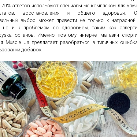
 70% атлетов используют специальные комплексы для улу
льтатов, восстановления и общего здоровья. О
вильный выбор может привести не только к напрасной
, но и к проблемам со здоровьем, таким как аллерги
рузка органов. Именно поэтому интернет-магазин спорт
ия Muscle Ua предлагает разобраться в типичных ошибк
ьзовании добавок.