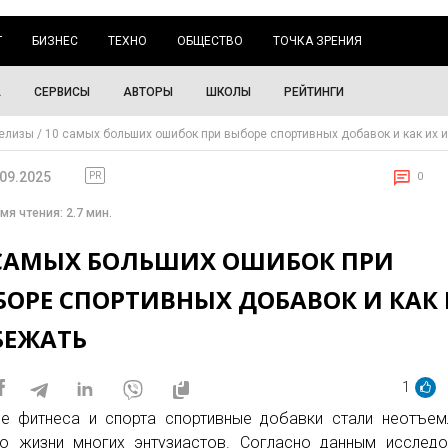
Г
БИЗНЕС
ТЕХНО
ОБЩЕСТВО
ТОЧКА ЗРЕНИЯ
А
СЕРВИСЫ
АВТОРЫ
ШКОЛЫ
РЕЙТИНГИ
елизы
10 самых больших ошибок при выборе спортивных добавок и как их 
.09.2025
PR
0
мя чтения: 2.7 мин.
 САМЫХ БОЛЬШИХ ОШИБОК ПРИ
БОРЕ СПОРТИВНЫХ ДОБАВОК И КАК
БЕЖАТЬ
1
е фитнеса и спорта спортивные добавки стали неотъе
ю жизни многих энтузиастов. Согласно данным исследо