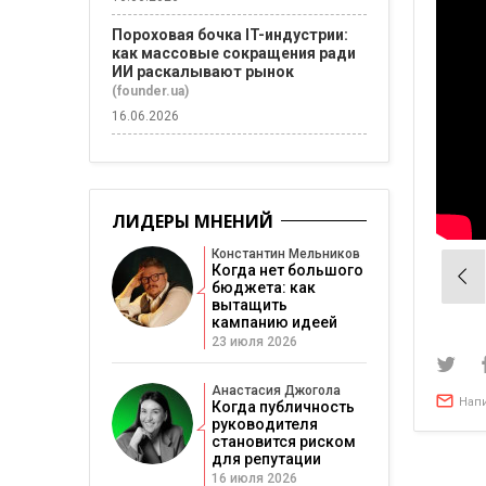
Пороховая бочка IT-индустрии:
как массовые сокращения ради
ИИ раскалывают рынок
(founder.ua)
16.06.2026
ЛИДЕРЫ МНЕНИЙ
Константин Мельников
Когда нет большого
Нав
бюджета: как
по
вытащить
кампанию идеей
зап
23 июля 2026
Анастасия Джогола
Нап
Когда публичность
руководителя
становится риском
для репутации
16 июля 2026