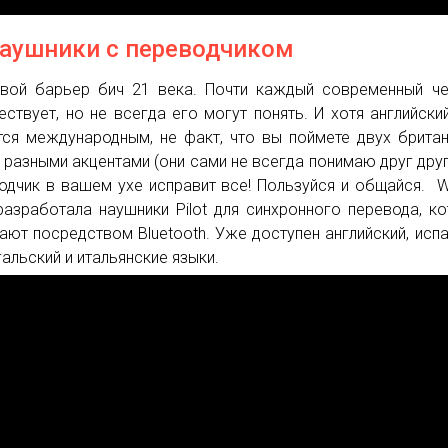
Наушники с переводчиком
вой барьер бич 21 века. Почти каждый современный ч
ествует, но не всегда его могут понять. И хотя английски
тся международным, не факт, что вы поймете двух брита
 разными акцентами (они сами не всегда понимаю друг друг
одчик в вашем ухе исправит все! Пользуйся и общайся. W
разработала наушники Pilot для синхронного перевода, к
ают посредством Bluetooth. Уже доступен английский, испа
гальский и итальянские языки.