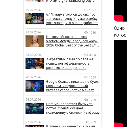
итогам Digital Marketing Day от
GoIT
29.07.2026
1397
67 % маркетологов до сих пор
допускают одну и ту же ошибку,
хотя знают, что она не работает
Одно
29.07.2026
1060
котор
Наталья Морозова стала
членом международного жюри
2026 Global Best of the Best Effie
Awards
28.07.2026
3804
AI-креативы сами по себе не
повышают эффективность
рекламы: исследование
показало, что на самом деле
влияет на эффективность
28.07.2026
1739
кампаний
Google больше никогда не будет
прежним: искусственный
интеллект полностью меняет
правила поиска
28.07.2026
1729
ChatGPT перестает быть чат-
ботом. OpenAI создает
полноценную бизнес-платформу
27.07.2026
759
Крупнейший инвестиционный