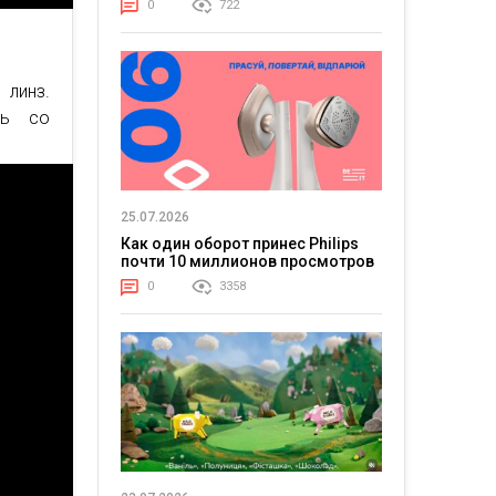
0
722
линз.
ть со
25.07.2026
Как один оборот принес Philips
почти 10 миллионов просмотров
0
3358