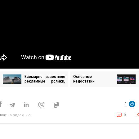
Всемирно известные
Основные
игация
рекламные ролики,
недостатки
которые были сняты
смартфона iPhone 10
в Киеве
исям
1
исать в редакцию
0