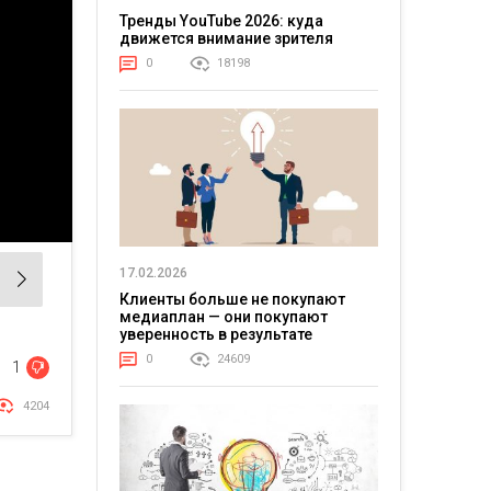
Тренды YouTube 2026: куда
движется внимание зрителя
0
18198
17.02.2026
Клиенты больше не покупают
медиаплан — они покупают
уверенность в результате
0
24609
1
4204