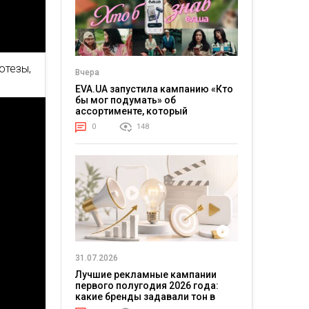
тезы,
Вчера
EVA.UA запустила кампанию «Кто
бы мог подумать» об
ассортименте, который
покупатели не ожидают увидеть
0
148
на платформе
31.07.2026
Лучшие рекламные кампании
первого полугодия 2026 года:
какие бренды задавали тон в
отрасли