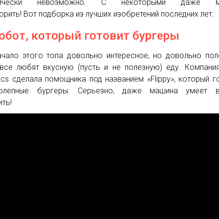
ктически невозможно. С некоторыми даже м
орить! Вот подборка из лучших изобретений последних лет.
Робот, который готовит бургеры
ачало этого топа довольно интересное, но довольно пол
все любят вкусную (пусть и не полезную) еду. Компани
ics сделала помощника под названием «Flippy», который г
колепные бургеры. Серьезно, даже машина умеет в
ить!