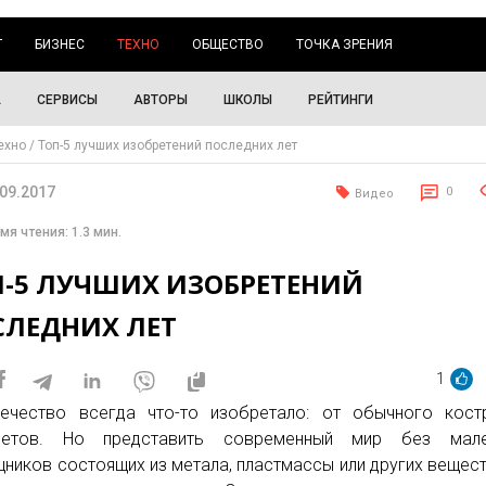
Г
БИЗНЕС
ТЕХНО
ОБЩЕСТВО
ТОЧКА ЗРЕНИЯ
А
СЕРВИСЫ
АВТОРЫ
ШКОЛЫ
РЕЙТИНГИ
ехно
Топ-5 лучших изобретений последних лет
.09.2017
0
Видео
мя чтения: 1.3 мин.
П-5 ЛУЧШИХ ИЗОБРЕТЕНИЙ
СЛЕДНИХ ЛЕТ
1
ечество всегда что-то изобретало: от обычного кост
летов. Но представить современный мир без мале
ников состоящих из метала, пластмассы или других вещес