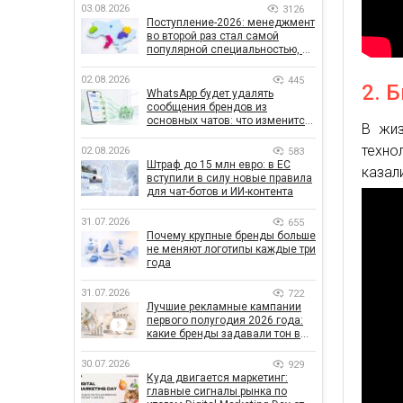
03.08.2026
3126
Поступление-2026: менеджмент
во второй раз стал самой
популярной специальностью, а
количество заявлений —
рекордным за последние 5 лет
02.08.2026
445
2. 
WhatsApp будет удалять
сообщения брендов из
основных чатов: что изменится
В жиз
для бизнеса
техно
02.08.2026
583
Штраф до 15 млн евро: в ЕС
казал
вступили в силу новые правила
для чат-ботов и ИИ-контента
31.07.2026
655
Почему крупные бренды больше
не меняют логотипы каждые три
года
31.07.2026
722
Лучшие рекламные кампании
первого полугодия 2026 года:
какие бренды задавали тон в
отрасли
30.07.2026
929
Куда двигается маркетинг:
главные сигналы рынка по