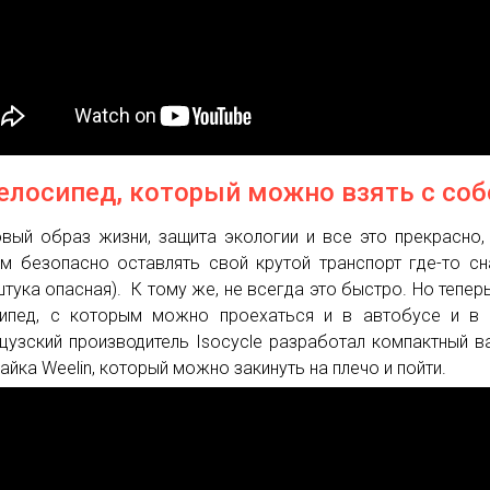
Велосипед, который можно взять с соб
вый образ жизни, защита экологии и все это прекрасно,
м безопасно оставлять свой крутой транспорт где-то с
штука опасная). К тому же, не всегда это быстро. Но теперь
ипед, с которым можно проехаться и в автобусе и в 
узский производитель Isocycle разработал компактный в
айка Weelin, который можно закинуть на плечо и пойти.