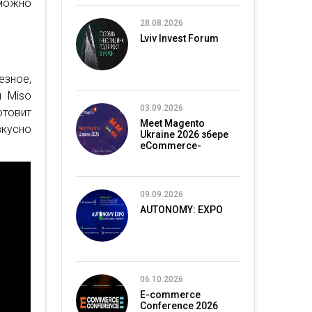
ожно
28.08.2026
Lviv Invest Forum
езное,
я Miso
03.09.2026
отовит
Meet Magento
кусно
Ukraine 2026 збере
eCommerce-
спільноту в Києві
09.09.2026
AUTONOMY: EXPO
06.10.2026
E-commerce
Conference 2026