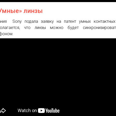
«Умные» линзы
ния Sony подала заявку на патент умных контактных 
полагается, что линзы можно будет синхронизирова
фоном.