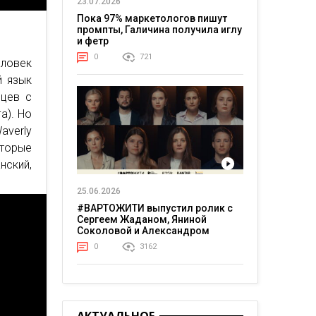
23.07.2026
Пока 97% маркетологов пишут
промпты, Галичина получила иглу
и фетр
0
721
еловек
й язык
нцев с
а). Но
averly
оторые
нский,
25.06.2026
#ВАРТОЖИТИ выпустил ролик с
Сергеем Жаданом, Яниной
Соколовой и Александром
Тереном о жизни в постоянном
0
3162
напряжении