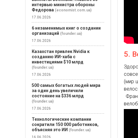
интервью министра обороны
Федорова
(economist.com.ua)
17.06.2026
6 незаменимых книг о создании
организаций
(founder.ua)
17.06.2026
Казахстан привлек Nvidia к
5. 
созданию ИИ-хаба с
инвестициями $10 млрд
Здоро
(founder.ua)
совсе
17.06.2026
(мир 
500 самых богатых людей мира
велос
за один день увеличили
состояние на $336 млрд
Франц
(founder.ua)
велоб
17.06.2026
Технологические компании
сократили 150 000 работников,
объясняя это ИИ
(founder.ua)
16.06.2026