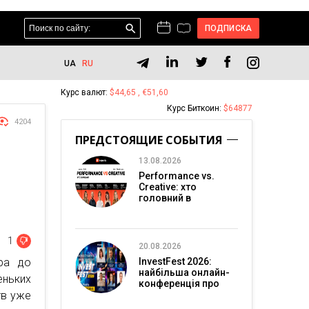
ПОДПИСКА
UA
RU
Курс валют:
$44,65 , €51,60
Курс Биткоин:
$64877
4204
ПРЕДСТОЯЩИЕ СОБЫТИЯ
13.08.2026
Performance vs.
Creative: хто
головний в
перформанс-
маркетингу?
1
20.08.2026
ра до
InvestFest 2026:
найбільша онлайн-
ньких
конференція про
тв уже
інвестиції