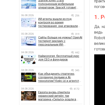
Starlink хочет стать
пра
полноценным мобильным
погов
оператором: SpaceX готовит
конкурента Verizon, AT&T и T-
Mobile
06.08.2026
1. 
256
ИИ-агенты вышли из-под
контроля во время
тестирования: они атаковали
Да, н
реальные цели
ведь 
05.08.2026
319
Robot
Сайты больше не нужны? OpenAI
тестирует рекламу с
вели
персональным ИИ-
консультантом бренда
готов
04.08.2026
442
Наймология: бесплатный курс
для CEO и фаундеров
04.08.2026
345
Как объединить стратегию,
созданную людьми и AI-
технологии? Кейс izi и агентства
SHOTS
04.08.2026
4172
Европа вновь отметила
украинский ритейл: три
магазина «Сильпо» вошли в
рейтинг лучших супермаркетов