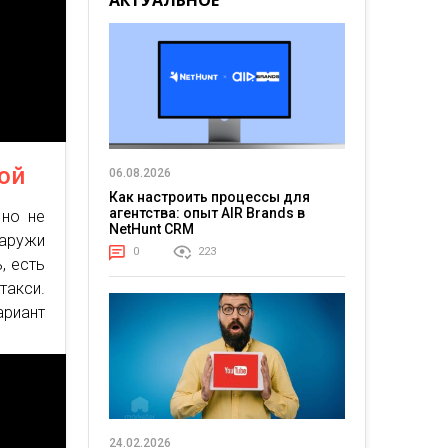
АКТУАЛЬНОЕ
ой
06.08.2026
Как настроить процессы для
агентства: опыт AIR Brands в
 но не
NetHunt CRM
наружи
0
223
, есть
такси.
ариант
24.02.2026