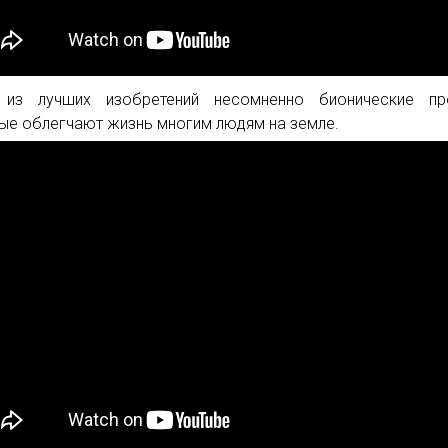
 из лучших изобретений несомненно бионические про
ые облегчают жизнь многим людям на земле.