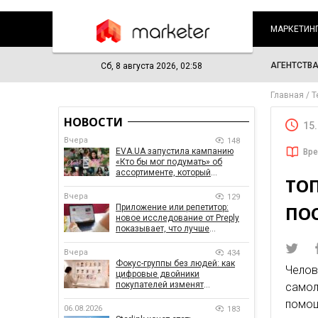
МАРКЕТИН
АГЕНТСТВ
Сб, 8 августа 2026, 02:58
Главная
Т
НОВОСТИ
15
Вчера
148
EVA.UA запустила кампанию
Вре
«Кто бы мог подумать» об
ассортименте, который
ТО
покупатели не ожидают увидеть
на платформе
Вчера
129
ПО
Приложение или репетитор:
новое исследование от Preply
показывает, что лучше
помогает заговорить на
иностранном языке
Вчера
434
Фокус-группы без людей: как
Челов
цифровые двойники
покупателей изменят
само
маркетинговые исследования
помощ
06.08.2026
183