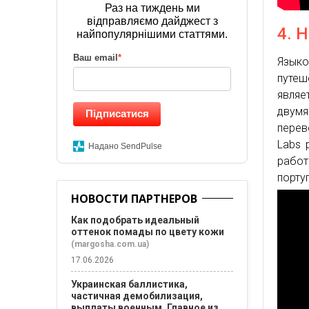
Раз на тиждень ми
відправляємо дайджест з
4. 
найпопулярнішими статтями.
Ваш email
*
Языко
путеш
являе
двумя
Підписатися
перев
Labs 
Надано SendPulse
работ
порту
НОВОСТИ ПАРТНЕРОВ
Как подобрать идеальный
оттенок помады по цвету кожи
(margosha.com.ua)
17.06.2026
Украинская баллистика,
частичная демобилизация,
выплаты военным. Главное из