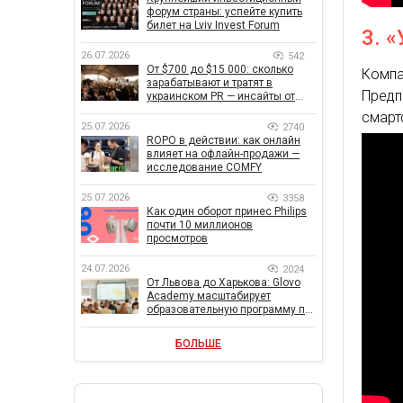
форум страны: успейте купить
билет на Lviv Invest Forum
3. 
26.07.2026
542
От $700 до $15 000: сколько
Компа
зарабатывают и тратят в
Пред
украинском PR — инсайты от
znamy и Women Make Money
смарт
25.07.2026
2740
ROPO в действии: как онлайн
влияет на офлайн-продажи —
исследование COMFY
25.07.2026
3358
Как один оборот принес Philips
почти 10 миллионов
просмотров
24.07.2026
2024
От Львова до Харькова: Glovo
Academy масштабирует
образовательную программу по
поддержке украинского
бизнеса
БОЛЬШЕ