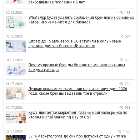
рекордным за последние 5 лет
02.08.2026
451
WhatsApp будет удалять сообщения брендов из основных
чатов: что изменится для бизнеса
02.08.2026
594
Штраф до 15 млн евро: в ЕС вступили в силу новые
правила для чат-ботов и ИИ-контента
31.07.2026
665
Почему крупные бренды больше не меняют логотипы
каждые три года
31.07.2026
744
Лучшие рекламные кампании первого полугодия 2026
года: какие бренды задавали тон в отрасли
30.07.2026
961
Куда двигается маркетинг: главные сигналы рынка по
итогам Digital Marketing Day от GoIT
29.07.2026
1428
67 % маркетологов до сих пор допускают одну и ту же