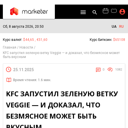
Сб, 8 августа 2026, 20:50
UA
RU
Курс валют:
$44,65 , €51,60
Курс Биткоин:
$65108
Главная
Новости
KFC запустил зеленую ветку Veggie — и доказал, что безмясное может
быть вкусным
25.11.2025
0
1082
Время чтения: 1.6 мин.
KFC ЗАПУСТИЛ ЗЕЛЕНУЮ ВЕТКУ
VEGGIE — И ДОКАЗАЛ, ЧТО
БЕЗМЯСНОЕ МОЖЕТ БЫТЬ
ВКУСНЫМ