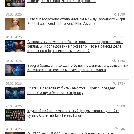
ошибку, хотя знают, что она не работает
29.07.2026
1098
Наталья Морозова стала членом международного жюри
2026 Global Best of the Best Effie Awards
28.07.2026
3837
AI-креативы сами по себе не повышают эффективность
рекламы: исследование показало, что на самом деле
влияет на эффективность кампаний
28.07.2026
1748
Google больше никогда не будет прежним: искусственный
интеллект полностью меняет правила поиска
28.07.2026
1739
ChatGPT перестает быть чат-ботом. OpenAI создает
полноценную бизнес-платформу
27.07.2026
803
Крупнейший инвестиционный форум страны: успейте
купить билет на Lviv Invest Forum
26.07.2026
546
От $700 до $15 000: сколько зарабатывают и тратят в