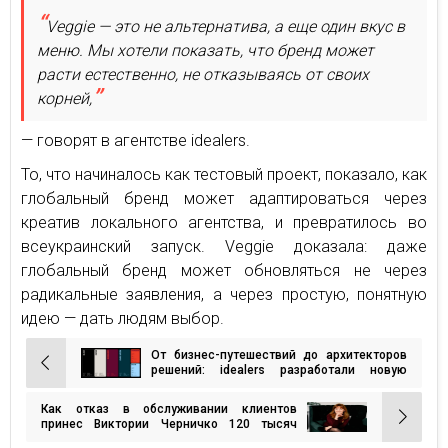
Veggie — это не альтернатива, а еще один вкус в
меню. Мы хотели показать, что бренд может
расти естественно, не отказываясь от своих
корней,
— говорят в агентстве idealers.
То, что начиналось как тестовый проект, показало, как
глобальный бренд может адаптироваться через
креатив локального агентства, и превратилось во
всеукраинский запуск. Veggie доказала: даже
глобальный бренд может обновляться не через
радикальные заявления, а через простую, понятную
идею — дать людям выбор.
От бизнес-путешествий до архитекторов
Навигация
решений: idealers разработали новую
айдентику для IDEA
по
Как отказ в обслуживании клиентов
записям
принес Виктории Черничко 120 тысяч
долларов: опыт украинской мастерицы по