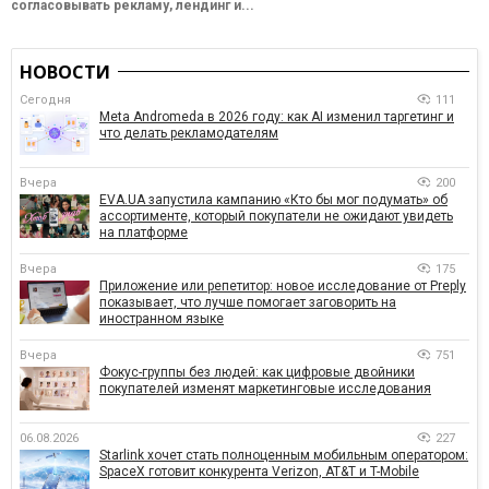
согласовывать рекламу, лендинг и...
НОВОСТИ
Сегодня
111
Meta Andromeda в 2026 году: как AI изменил таргетинг и
что делать рекламодателям
Вчера
200
EVA.UA запустила кампанию «Кто бы мог подумать» об
ассортименте, который покупатели не ожидают увидеть
на платформе
Вчера
175
Приложение или репетитор: новое исследование от Preply
показывает, что лучше помогает заговорить на
иностранном языке
Вчера
751
Фокус-группы без людей: как цифровые двойники
покупателей изменят маркетинговые исследования
06.08.2026
227
Starlink хочет стать полноценным мобильным оператором:
SpaceX готовит конкурента Verizon, AT&T и T-Mobile