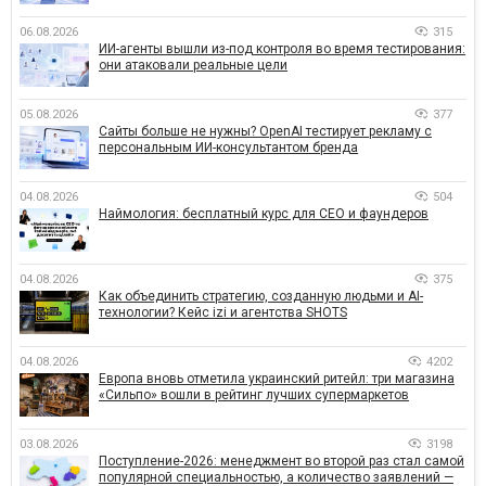
06.08.2026
315
ИИ-агенты вышли из-под контроля во время тестирования:
они атаковали реальные цели
05.08.2026
377
Сайты больше не нужны? OpenAI тестирует рекламу с
персональным ИИ-консультантом бренда
04.08.2026
504
Наймология: бесплатный курс для CEO и фаундеров
04.08.2026
375
Как объединить стратегию, созданную людьми и AI-
технологии? Кейс izi и агентства SHOTS
04.08.2026
4202
Европа вновь отметила украинский ритейл: три магазина
«Сильпо» вошли в рейтинг лучших супермаркетов
03.08.2026
3198
Поступление-2026: менеджмент во второй раз стал самой
популярной специальностью, а количество заявлений —