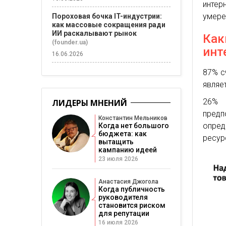
интер
умере
Пороховая бочка IT-индустрии:
как массовые сокращения ради
ИИ раскалывают рынок
Как
(founder.ua)
инт
16.06.2026
87% с
являе
26% 
ЛИДЕРЫ МНЕНИЙ
пред
Константин Мельников
опред
Когда нет большого
бюджета: как
ресур
вытащить
кампанию идеей
23 июля 2026
Анастасия Джогола
Когда публичность
руководителя
становится риском
для репутации
16 июля 2026