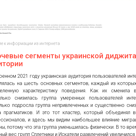
е к информации из интернета
чевые сегменты украинской диджита
итории
оенном 2021 году украинская аудитория пользователей инт
лялась на шесть основных сегментов, каждый из которы
еленную характеристику поведения. Как их сменила в
лько снизилась группа умеренных пользователей инте
лько подросла группа непривлеченных и существенно сни
а прагматиков. И это тот кластер, который объединял 
ссионалов, и здесь мы видим наибольшее влияние мигра
ны, потому что эта группа уменьшилась физически. В то вре
ный вес групп Сплетники и Искатели развлечений увеличился