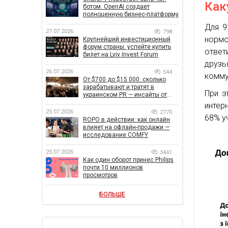
Как
ботом. OpenAI создает
полноценную бизнес-платформу
Для 9
27.07.2026
798
нормо
Крупнейший инвестиционный
форум страны: успейте купить
ответ
билет на Lviv Invest Forum
друзь
26.07.2026
544
комму
От $700 до $15 000: сколько
зарабатывают и тратят в
При э
украинском PR — инсайты от
znamy и Women Make Money
интер
25.07.2026
2770
68% у
ROPO в действии: как онлайн
влияет на офлайн-продажи —
исследование COMFY
25.07.2026
3441
Как один оборот принес Philips
почти 10 миллионов
просмотров
БОЛЬШЕ