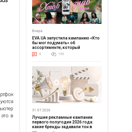
Вчера
EVA.UA запустила кампанию «Кто
бы мог подумать» об
ассортименте, который
покупатели не ожидают увидеть
0
193
на платформе
ртфон
зуются
пьютер
31.07.2026
 это в
Лучшие рекламные кампании
первого полугодия 2026 года:
какие бренды задавали тон в
отрасли