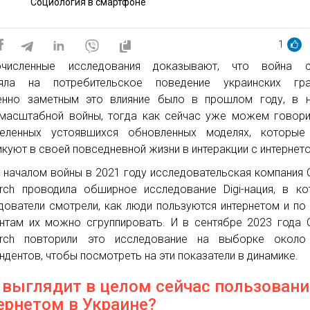
Социология в смартфоне
1
очисленные исследования доказывают, что война с
ияла на потребительское поведение украинских гра
нно заметным это влияние было в прошлом году, в н
масштабной войны, тогда как сейчас уже можем говор
деленных устоявшихся обновленных моделях, которые
икуют в своей повседневной жизни в интеракции с интернет
 началом войны в 2021 году исследовательская компания 
rch проводила обширное исследование Digi-нация, в к
дователи смотрели, как люди пользуются интернетом и по
нтам их можно сгруппировать. И в сентябре 2023 года 
arch повторили это исследование на выборке около
ндентов, чтобы посмотреть на эти показатели в динамике.
 выглядит в целом сейчас пользовани
ернетом в Украине?