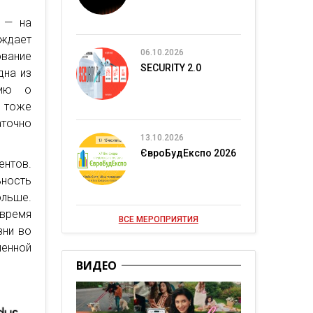
 — на
ождает
06.10.2026
ование
SECURITY 2.0
дна из
цию о
 тоже
точно
13.10.2026
ЄвроБудЕкспо 2026
нтов.
ность
ольше.
 время
ВСЕ МЕРОПРИЯТИЯ
зни во
ленной
ВИДЕО