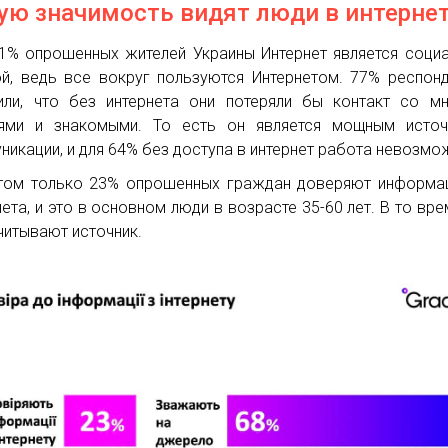
ую значимость видят люди в интерне
1% опрошенных жителей Украины Интернет является соци
й, ведь все вокруг пользуются Интернетом. 77% респон
или, что без интернета они потеряли бы контакт со м
ями и знакомыми. То есть он является мощным источ
никации, и для 64% без доступа в интернет работа невозмо
том только 23% опрошенных граждан доверяют информа
нета, и это в основном люди в возрасте 35-60 лет. В то вре
читывают источник.