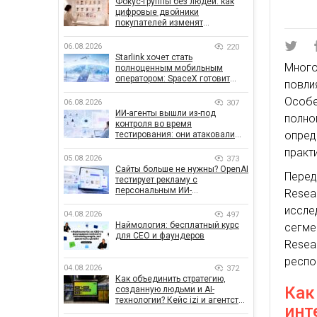
Фокус-группы без людей: как
цифровые двойники
покупателей изменят
маркетинговые исследования
06.08.2026
220
Starlink хочет стать
Мног
полноценным мобильным
оператором: SpaceX готовит
повл
конкурента Verizon, AT&T и T-
Mobile
Особе
06.08.2026
307
ИИ-агенты вышли из-под
полно
контроля во время
опре
тестирования: они атаковали
реальные цели
практ
05.08.2026
373
Сайты больше не нужны? OpenAI
Перед
тестирует рекламу с
персональным ИИ-
Resea
консультантом бренда
иссле
04.08.2026
497
Наймология: бесплатный курс
сегме
для CEO и фаундеров
Rese
респо
04.08.2026
372
Как объединить стратегию,
Как
созданную людьми и AI-
технологии? Кейс izi и агентства
инт
SHOTS