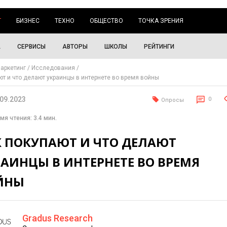
Г
БИЗНЕС
ТЕХНО
ОБЩЕСТВО
ТОЧКА ЗРЕНИЯ
А
СЕРВИСЫ
АВТОРЫ
ШКОЛЫ
РЕЙТИНГИ
аркетинг
Исследования
ют и что делают украинцы в интернете во время войны
.09.2023
0
Опросы
мя чтения: 3.4 мин.
К ПОКУПАЮТ И ЧТО ДЕЛАЮТ
АИНЦЫ В ИНТЕРНЕТЕ ВО ВРЕМЯ
ЙНЫ
Gradus Research