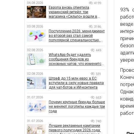
04.08.2026
4199
Европа вновь отметила
93% о
украинский ритейл: три
работ
магазина «Сильпо» вошли в
рейтинг лучших супермаркетов
везде
03.08.2026
3186
интер
Поступление-2026: менеджмент
во второй раз стал самой
прич
популярной специальностью, а
количество заявлений —
безоп
рекордным за последние 5 лет
02.08.2026
449
адап
WhatsApp будет удалять
сообщения брендов из
увере
основных чатов: что изменится
для бизнеса
Прово
02.08.2026
591
Коне
Штраф до 15 млн евро: в ЕС
вступили в силу новые правила
потре
для чат-ботов и ИИ-контента
Однак
31.07.2026
663
ковид
Почему крупные бренды больше
время
не меняют логотипы каждые три
года
работ
31.07.2026
740
Лучшие рекламные кампании
первого полугодия 2026 года: