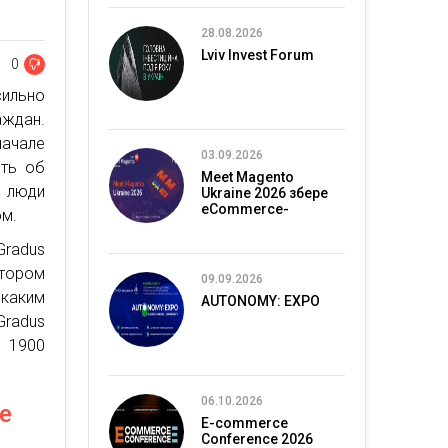
28.08.2026
Lviv Invest Forum
0
ильно
ждан.
ачале
03.09.2026
ить об
Meet Magento
 люди
Ukraine 2026 збере
eCommerce-
ом.
спільноту в Києві
Gradus
отором
09.09.2026
 каким
AUTONOMY: EXPO
Gradus
 1900
06.10.2026
е
E-commerce
Conference 2026