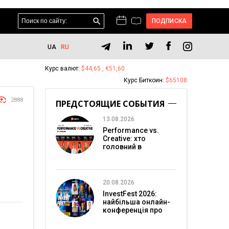
ПОДПИСКА
UA
RU
Курс валют:
$44,65 , €51,60
Курс Биткоин:
$65108
2888
ПРЕДСТОЯЩИЕ СОБЫТИЯ
13.08.2026
Performance vs.
Creative: хто
головний в
перформанс-
маркетингу?
20.08.2026
InvestFest 2026:
найбільша онлайн-
конференція про
інвестиції