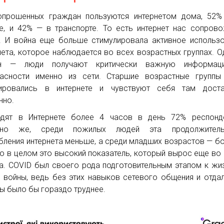
прошенных граждан пользуются интернетом дома, 52%
е, и 42% — в транспорте. То есть интернет нас сопров
. И война еще больше стимулировала активное использ
нета, которое наблюдается во всех возрастных группах. О
ин — люди получают критически важную информа
асности именно из сети. Старшие возрастные группы
тировались в интернете и чувствуют себя там доста
нно.
дят в Интернете более 4 часов в день 72% респонде
чно же, среди пожилых людей эта продолжитель
бления интернета меньше, а среди младших возрастов — б
о в целом это высокий показатель, который вырос еще во
а. COVID был своего рода подготовительным этапом к жи
 войны, ведь без этих навыков сетевого общения и отда
ы было бы гораздо труднее.