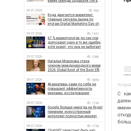
какие бренды задавали тон в
отрасли
30.07.2026
956
Куда двигается маркетинг:
главные сигналы рынка по
итогам Digital Marketing Day от
GoIT
29.07.2026
1421
67 % маркетологов до сих пор
допускают одну и ту же ошибку,
хотя знают, что она не работает
29.07.2026
1086
Наталья Морозова стала
членом международного жюри
2026 Global Best of the Best Effie
Awards
28.07.2026
3830
AI-креативы сами по себе не
Устрой
повышают эффективность
рекламы: исследование
С как
показало, что на самом деле
далек
влияет на эффективность
28.07.2026
1744
кампаний
именн
Google больше никогда не будет
прежним: искусственный
отход
интеллект полностью меняет
правила поиска
больш
28.07.2026
1734
ChatGPT перестает быть чат-