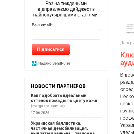
Раз на тиждень ми
відправляємо дайджест з
найпопулярнішими статтями.
Ваш email
*
Довери
Підписатися
Клю
ауд
Надано SendPulse
В дов
разде
НОВОСТИ ПАРТНЕРОВ
опред
Как подобрать идеальный
Неско
оттенок помады по цвету кожи
неско
(margosha.com.ua)
групп
17.06.2026
профе
Украинская баллистика,
Украи
частичная демобилизация,
удель
выплаты военным. Главное из