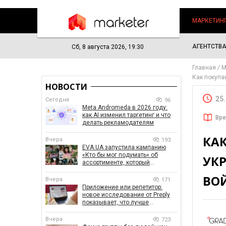
МАРКЕТИН
АГЕНТСТВ
Сб, 8 августа 2026, 19:30
Главная
М
Как покупа
НОВОСТИ
25
Сегодня
96
Meta Andromeda в 2026 году:
как AI изменил таргетинг и что
Вре
делать рекламодателям
КА
Вчера
193
EVA.UA запустила кампанию
«Кто бы мог подумать» об
УКР
ассортименте, который
покупатели не ожидают увидеть
ВО
на платформе
Вчера
171
Приложение или репетитор:
новое исследование от Preply
показывает, что лучше
помогает заговорить на
иностранном языке
Вчера
723