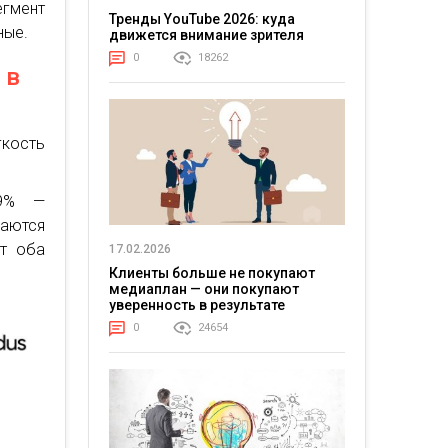
гмент
Тренды YouTube 2026: куда
ные.
движется внимание зрителя
0
18262
 в
гкость
29% —
аются
ют оба
17.02.2026
Клиенты больше не покупают
медиаплан — они покупают
уверенность в результате
0
24654