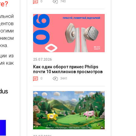
0
740
те?
альной
дентов
ногими
ником
жна.
ции из
25.07.2026
мя как
Как один оборот принес Philips
почти 10 миллионов просмотров
0
3441