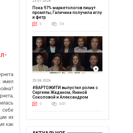
23.07.2026
Пока 97% маркетологов пишут
промпты, Галичина получила иглу
и фетр
0
725
л-
ернета
25.06.2026
х имел
#ВАРТОЖИТИ выпустил ролик с
ойна?
Сергеем Жаданом, Яниной
рнета,
Соколовой и Александром
Тереном о жизни в постоянном
зилась
0
3201
напряжении
в себе
ции из
мя как
.