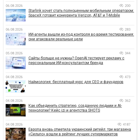
06.08.2026
200
Starlink хочет стать полноценным мобильным оператором:
SpaceX готовит конкурента Verizon, AT&T и T-Mobile
06.08.2026
283
ИИ-агенты вышли из-под контроля во время тестирования:
они атаковали реальные цели
05.08.2026
344
Сайты больше не нужны? OpenAI тестирует рекламу с
персональным ИИ-консультантом бренда
04.08.2026
473
Наймология: бесплатный курс для CEO и фаундеров
04.08.2026
362
Как объединить стратегию, созданную людьми и AI-
технологии? Кейс izi и агентства SHOTS
04.08.2026
4187
Европа вновь отметила украинский ритейл: три магазина
«Сильпо» вошли в рейтинг лучших супермаркетов