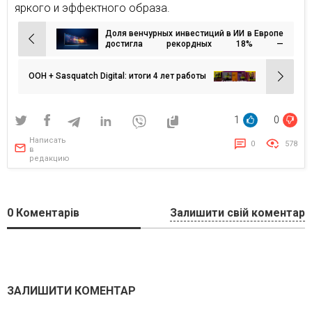
яркого и эффектного образа.
Доля венчурных инвестиций в ИИ в Европе
Навигация
достигла рекордных 18% —
свидетельствуют данные нового
по
исследования европейской ИИ-сферы
записям
ООН + Sasquatch Digital: итоги 4 лет работы
1
0
Написать
0
578
в
редакцию
0
Коментарів
Залишити свій коментар
ЗАЛИШИТИ КОМЕНТАР