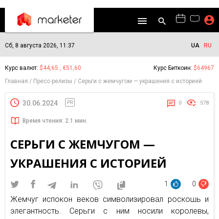
Сб, 8 августа 2026, 11:37
UA
RU
Курс валют:
$44,65 , €51,60
Курс Биткоин:
$64967
Главная
Пресс-релизы
Серьги с жемчугом — украшения с историей
30.06.2024
PR
0
578
Время чтения: 2.1 мин.
СЕРЬГИ С ЖЕМЧУГОМ —
УКРАШЕНИЯ С ИСТОРИЕЙ
1
0
Жемчуг испокон веков символизировал роскошь и
элегантность. Серьги с ним носили королевы,