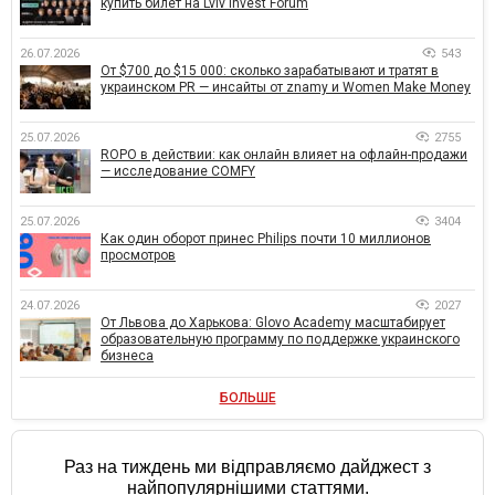
купить билет на Lviv Invest Forum
26.07.2026
543
От $700 до $15 000: сколько зарабатывают и тратят в
украинском PR — инсайты от znamy и Women Make Money
25.07.2026
2755
ROPO в действии: как онлайн влияет на офлайн-продажи
— исследование COMFY
25.07.2026
3404
Как один оборот принес Philips почти 10 миллионов
просмотров
24.07.2026
2027
От Львова до Харькова: Glovo Academy масштабирует
образовательную программу по поддержке украинского
бизнеса
БОЛЬШЕ
Раз на тиждень ми відправляємо дайджест з
найпопулярнішими статтями.