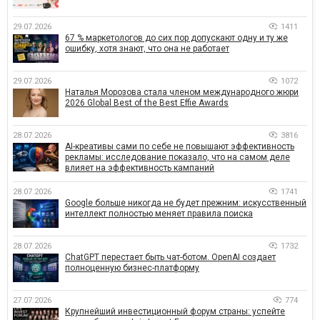
29.07.2026
1411
67 % маркетологов до сих пор допускают одну и ту же
ошибку, хотя знают, что она не работает
29.07.2026
1072
Наталья Морозова стала членом международного жюри
2026 Global Best of the Best Effie Awards
28.07.2026
3816
AI-креативы сами по себе не повышают эффективность
рекламы: исследование показало, что на самом деле
влияет на эффективность кампаний
28.07.2026
1741
Google больше никогда не будет прежним: искусственный
интеллект полностью меняет правила поиска
28.07.2026
1732
ChatGPT перестает быть чат-ботом. OpenAI создает
полноценную бизнес-платформу
27.07.2026
774
Крупнейший инвестиционный форум страны: успейте