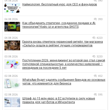
04.08.2026
540
Наймология: бесплатный курс для CEO и фаундеров
04.08.2026
393
Как объединить стратегию, созданную людьми и AI-
технологии? Кейс izi и агентства SHOTS
04.08.2026
4223
Европа вновь отметила украинский ритейл: три магазина
«Сильпо» вошли в рейтинг лучших супермаркетов
03.08.2026
3233
Поступление-2026: менеджмент во второй раз стал самой
популярной специальностью, а количество заявлений —
рекордным за последние 5 лет
02.08.2026
452
WhatsApp будет удалять сообщения брендов из основных
чатов: что изменится для бизнеса
02.08.2026
595
Штраф до 15 млн евро: в ЕС вступили в силу новые
правила для чат-ботов и ИИ-контента