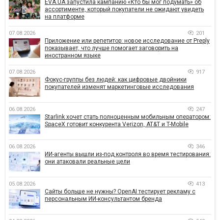
EVA.UA запустила кампанию «Кто бы мог подумать» об
ассортименте, который покупатели не ожидают увидеть
на платформе
07.08.2026
201
Приложение или репетитор: новое исследование от Preply
показывает, что лучше помогает заговорить на
иностранном языке
07.08.2026
917
Фокус-группы без людей: как цифровые двойники
покупателей изменят маркетинговые исследования
06.08.2026
247
Starlink хочет стать полноценным мобильным оператором:
SpaceX готовит конкурента Verizon, AT&T и T-Mobile
06.08.2026
346
ИИ-агенты вышли из-под контроля во время тестирования:
они атаковали реальные цели
05.08.2026
413
Сайты больше не нужны? OpenAI тестирует рекламу с
персональным ИИ-консультантом бренда