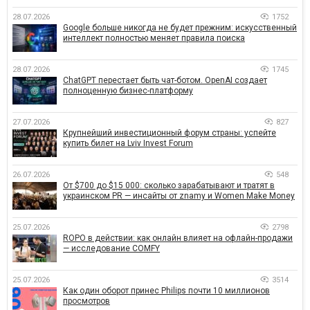
28.07.2026
1752
Google больше никогда не будет прежним: искусственный
интеллект полностью меняет правила поиска
28.07.2026
1745
ChatGPT перестает быть чат-ботом. OpenAI создает
полноценную бизнес-платформу
27.07.2026
827
Крупнейший инвестиционный форум страны: успейте
купить билет на Lviv Invest Forum
26.07.2026
548
От $700 до $15 000: сколько зарабатывают и тратят в
украинском PR — инсайты от znamy и Women Make Money
25.07.2026
2798
ROPO в действии: как онлайн влияет на офлайн-продажи
— исследование COMFY
25.07.2026
3514
Как один оборот принес Philips почти 10 миллионов
просмотров