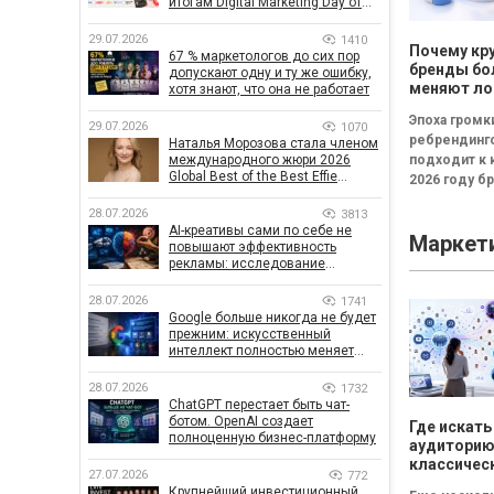
итогам Digital Marketing Day от
GoIT
29.07.2026
1410
Почему кр
67 % маркетологов до сих пор
бренды бо
допускают одну и ту же ошибку,
меняют ло
хотя знают, что она не работает
каждые тр
Эпоха громк
29.07.2026
1070
ребрендинг
Наталья Морозова стала членом
международного жюри 2026
подходит к 
Global Best of the Best Effie
2026 году б
Awards
чаще инвест
28.07.2026
3813
в новые лого
AI-креативы сами по себе не
Маркет
узнаваемые.
повышают эффективность
рекламы: исследование
показало, что на самом деле
влияет на эффективность
28.07.2026
1741
кампаний
Google больше никогда не будет
прежним: искусственный
интеллект полностью меняет
правила поиска
28.07.2026
1732
ChatGPT перестает быть чат-
ботом. OpenAI создает
Где искать
полноценную бизнес-платформу
аудиторию
классичес
27.07.2026
772
инструмен
Крупнейший инвестиционный