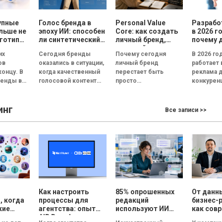
упные
Голос бренда в
Personal Value
Разрабо
льше не
эпоху ИИ: способен
Core: как создать
в 2026 г
готипы
ли синтетический
личный бренд,
почему 
и года
голос передать
который
важнее 
их
Сегодня бренды
Почему сегодня
В 2026 го
эмоции и внушить
способствует
ов
оказались в ситуации,
личный бренд
работает 
доверие, или все
выбору, доверию и
концу. В
когда качественный
перестает быть
реклама 
бренды вскоре
статусу
ренды всё
голосовой контент
просто
конкуренц
будут звучать
ируют не
одинаково?
перестал быть
дополнительной
внимание
типы, а в
конкурентным
возможностью для
пользова
инг
..
преимуществом.
медийных личностей
сокращае
Все записи >>
Четкая дикция,
и становится
нескольк
контроль интонации,
инструментом
Согласно.
правильные паузы и...
профессионального
выбора, доверия и
личностного...
Как настроить
85% опрошенных
От данн
, когда
процессы для
редакций
бизнес-
кие
агентства: опыт
используют ИИ
как сов
ты уже
AIR Brands в
для создания
аналити