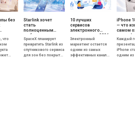
ппы без
Starlink хочет
10 лучших
iPhone 1
к
стать
сервисов
— что из
полноценным
электронного
самом 
мобильным
маркетинга в 2026
смартфо
, что
SpaceX планирует
Электронный
Каждый г
ей
оператором:
году: сравнение
ском
превратить Starlink из
маркетинг остается
презента
SpaceX готовит
возможностей и
укта
спутникового сервиса
одним из самых
iPhone ст
овые
конкурента
функций
ожет
для зон без покрытия
эффективных каналов
одним из
ния
Verizon, AT&T и T-
ус-группу
Mobile
в полноценного
цифровых
обсужда
мобильного
коммуникаций.
событий 
ных
оператора, который
Несмотря на развитие
технологи
 за
сможет напрямую
социальных сетей,
году осн
инут.
конкурировать с...
мессенджеров и
внимание
акой
искусственного
приковано
интеллекта, именно...