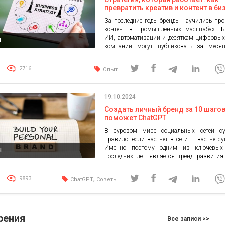
превратить креатив и контент в би
результат
За последние годы бренды научились про
контент в промышленных масштабах. Б
ИИ, автоматизации и десяткам цифровых
я
компании могут публиковать за меся
материалов, чем раньше создавали за
парадокс заключается в том, что ко
2716
Опыт
контента растет быстрее, чем по
собственного потребителя. Именно поэ
больше коммуникационных команд сталки
19.10.2024
одной и той же […]
Создать личный бренд за 10 шагов
поможет ChatGPT
В суровом мире социальных сетей су
правило: если вас нет в сети – вас не су
Именно поэтому одним из ключевых 
ы
последних лет является тренд развития
бренда. Личный бренд – не просто т
владельцев крупного бизнеса, а необх
,
9893
ChatGPT
Советы
руководителей команд любого размер
независимых экспертов. Чтобы подкрепит
приведем несколько цифр: […]
рения
Все записи >>