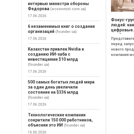
интервью министра обороны
Федорова
(economist.com.ua)
17.06.2026
Фокус-гру
людей: ка
6 незаменимых книг о создании
цифровые
организаций
(founder.ua)
двойники
17.06.2026
Представьте
покупател
перед запу
изменят
Казахстан привлек Nvidia к
нового прод
маркетинг
созданию ИИ-хаба с
компания м
исследова
инвестициями $10 млрд
собрать фок
(founder.ua)
из тысяч
потенциаль
17.06.2026
покупателей
500 самых богатых людей мира
несколько м
за один день увеличили
Участники т
состояние на $336 млрд
группы...
(founder.ua)
17.06.2026
Технологические компании
сократили 150 000 работников,
объясняя это ИИ
(founder.ua)
16.06.2026