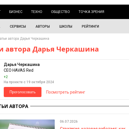
Г
БИЗНЕС
ТЕХНО
ОБЩЕСТВО
ТОЧКА ЗРЕНИЯ
А
СЕРВИСЫ
АВТОРЫ
ШКОЛЫ
РЕЙТИНГИ
атьи автора Дарья Черкашина
и автора Дарья Черкашина
Дарья Черкашина
CEO HAVAS Red
+2
На проекте с 19 октября 2024
Посмотреть рейтинг
Проголосовать
ТЬИ АВТОРА
06.07.2026
Стратегия, которая работает: как