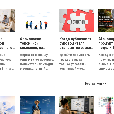
ли
6 признаков
Когда публичность
AI скопи
ой
токсичной
руководителя
продукт 
ез чего
компании, на
становится риском
недели. 
т
которые нужно
для репутации
смыслы
кие
Нередко я слышу
Давайте посмотрим
Каждую с
оводить
обратить внимание
скопиро
бизнеса
одну и ту же историю.
правде в глаза:
покупаю 
ескую
на собеседовании
сможет
вно
Соискатель приходит
только управлять
рынке. П
 3 типа:
в великолепный
компанией уже
мимо дес
офис, его встречает
недостаточно.
прилавков
анная и
улыбчивый сотрудник
Руководитель
Помидор
ционная.
отдела кадров, а...
должен стать лицом
примерн
Все записи >>
 это
бизнеса. По данным
одинаков
 под
Edelman, 84% людей...
сорта, по
похожий..