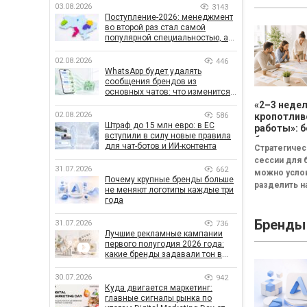
03.08.2026
3143
Поступление-2026: менеджмент
во второй раз стал самой
популярной специальностью, а
количество заявлений —
рекордным за последние 5 лет
02.08.2026
446
WhatsApp будет удалять
сообщения брендов из
основных чатов: что изменится
для бизнеса
«2–3 неде
02.08.2026
586
кропотлив
Штраф до 15 млн евро: в ЕС
работы»: б
вступили в силу новые правила
бизнесу не
для чат-ботов и ИИ-контента
Стратегичес
смысла пр
сессии для 
стратегич
31.07.2026
662
можно усло
сессию
Почему крупные бренды больше
разделить на
не меняют логотипы каждые три
неудачная,
года
сбалансиров
Бренды
трансформа
31.07.2026
736
Лучшие рекламные кампании
Неудачная —
первого полугодия 2026 года:
«рефлексия
какие бренды задавали тон в
канапе»...
отрасли
30.07.2026
942
Куда двигается маркетинг:
главные сигналы рынка по