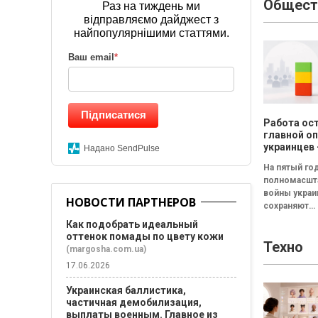
Общест
FRACTAL) за
Раз на тиждень ми
бесплатный 
відправляємо дайджест з
"Наймология
найпопулярнішими статтями.
и фаундерам
Ваш email
*
Підписатися
Работа ос
главной о
украинцев
Надано SendPulse
результат
На пятый го
исследова
полномасшт
Барометр 
войны укра
жизни 202
НОВОСТИ ПАРТНЕРОВ
сохраняют
относитель
Как подобрать идеальный
стабильное
оттенок помады по цвету кожи
Техно
восприятие 
(margosha.com.ua)
жизни в стра
17.06.2026
Среди сост
формирующ
Украинская баллистика,
оценку жизн
частичная демобилизация,
выплаты военным. Главное из