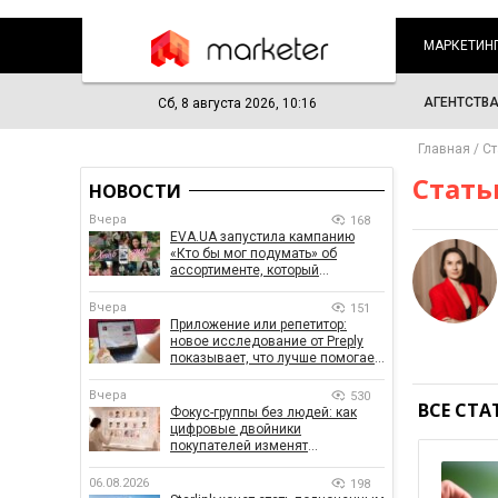
МАРКЕТИН
АГЕНТСТВ
Сб, 8 августа 2026, 10:16
Главная
Ст
Стать
НОВОСТИ
Вчера
168
EVA.UA запустила кампанию
«Кто бы мог подумать» об
ассортименте, который
покупатели не ожидают увидеть
на платформе
Вчера
151
Приложение или репетитор:
новое исследование от Preply
показывает, что лучше помогает
заговорить на иностранном
языке
Вчера
530
ВСЕ СТА
Фокус-группы без людей: как
цифровые двойники
покупателей изменят
маркетинговые исследования
06.08.2026
198