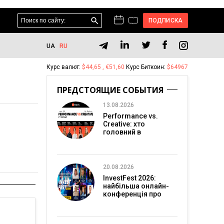
ПОДПИСКА
UA
RU
Курс валют:
$44,65 , €51,60
Курс Биткоин:
$64967
ПРЕДСТОЯЩИЕ СОБЫТИЯ
13.08.2026
Performance vs.
Creative: хто
головний в
перформанс-
маркетингу?
20.08.2026
InvestFest 2026:
найбільша онлайн-
конференція про
інвестиції