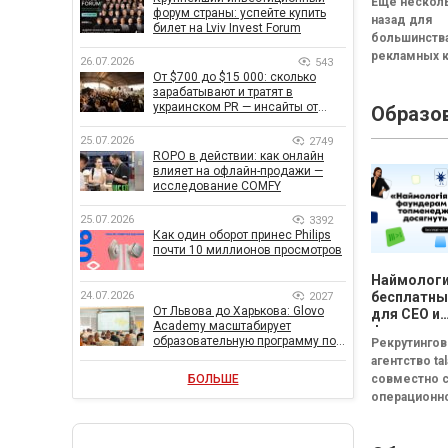
Еще несколь
не удивля
форум страны: успейте купить
назад для
билет на Lviv Invest Forum
большинств
рекламных 
26.07.2026
543
было доста
От $700 до $15 000: сколько
зарабатывают и тратят в
стандартног
украинском PR — инсайты от
Образо
каналов: Goo
znamy и Women Make Money
YouTube и di
25.07.2026
2749
реклама. [ca
ROPO в действии: как онлайн
id="attachme
влияет на офлайн-продажи —
исследование COMFY
25.07.2026
3392
Как один оборот принес Philips
почти 10 миллионов просмотров
Наймологи
24.07.2026
бесплатны
2027
От Львова до Харькова: Glovo
для CEO и
Academy масштабирует
фаундеров
образовательную программу по
Рекрутинго
поддержке украинского бизнеса
агентство tal
БОЛЬШЕ
совместно 
операционн
системой C
(входят в гр