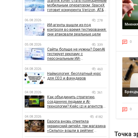
Starlink хочет стать полноценным
мобильным оператором: SpaceX
готовит конкурента Verizon, AT&T
и T-Mobile
06.08.2026
278
Мнени
ИИ-агенты вышли из-под
контроля во время тестирования:
они атаковали реальные цели
0
05.08.2026
339
Сайты больше не нужны? OpenAI
тестирует рекламу с
персональным ИИ-
консультантом бренда
04.08.2026
460
Наймология: бесплатный курс
для CEO и фаундеров
Бренд
04.08.2026
361
Как объединить стратегию,
созданную людьми и AI-
технологии? Кейс izi и агентства
0
SHOTS
04.08.2026
4182
Европа вновь отметила
украинский ритейл: три магазина
«Сильпо» вошли в рейтинг
Точка з
лучших супермаркетов