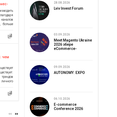
28.08.2026
знес-
Lviv Invest Forum
изводить
лагодаря
 каналов
ц больше
 год. Но
личество
03.09.2026
нимание
Meet Magento Ukraine
тому всё
2026 збере
ваются с
eCommerce-
спільноту в Києві
: чем
09.09.2026
ществует
ществует.
AUTONOMY: EXPO
трендов
 личного
ренд для
одимость
а и даже
06.10.2026
ь мнение,
E-commerce
Conference 2026