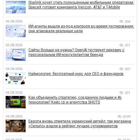
Starlink хочет стать полноценным мобильным оператором:
SpaceX готовит конкурента Verizon, AT&T и T-Mobile
06.08.2026
304
ИИ-агенты вышли из-под контроля во время тестирования:
они атаковали реальные цели
05.08.2026
371
Сайты больше не нужны? OpenAI тестирует рекламу с
персональным ИИ-консультантом бренда
04.08.2026
497
Наймология: бесплатный курс для CEO и фаундеров
04.08.2026
371
Как объединить стратегию, созданную людьми и AI-
технологии? Кейс izi и агентства SHOTS
04.08.2026
4199
Европа вновь отметила украинский ритейл: три магазина
«Сильпо» вошли в рейтинг лучших супермаркетов