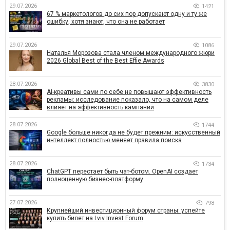
29.07.2026
1421
67 % маркетологов до сих пор допускают одну и ту же
ошибку, хотя знают, что она не работает
29.07.2026
1086
Наталья Морозова стала членом международного жюри
2026 Global Best of the Best Effie Awards
28.07.2026
3830
AI-креативы сами по себе не повышают эффективность
рекламы: исследование показало, что на самом деле
влияет на эффективность кампаний
28.07.2026
1744
Google больше никогда не будет прежним: искусственный
интеллект полностью меняет правила поиска
28.07.2026
1734
ChatGPT перестает быть чат-ботом. OpenAI создает
полноценную бизнес-платформу
27.07.2026
798
Крупнейший инвестиционный форум страны: успейте
купить билет на Lviv Invest Forum