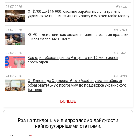
26.07.2026
544
От $700 до $15 000: сколько зарабатывают и тратят в
украинском PR — инсайты от znamy и Women Make Money
25.07.2026
2769
ROPO в действии: как онлайн влияет на офлайн-продажи
— исследование COMFY
25.07.2026
3441
Как один оборот принес Philips почти 10 миллионов
просмотров
24.07.2026
2030
От Львова до Харькова: Glovo Academy масштабирует
образовательную программу по поддержке украинского
бизнеса
БОЛЬШЕ
Раз на тиждень ми відправляємо дайджест з
найпопулярнішими статтями.