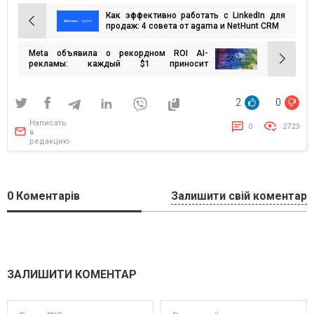
Как эффективно работать с LinkedIn для
Навигация
продаж: 4 совета от agama и NetHunt CRM
по
Meta объявила о рекордном ROI AI-
записям
рекламы: каждый $1 приносит
рекламодателям $4,13 дохода
2
0
Написать
0
2723
в
редакцию
0
Коментарів
Залишити свій коментар
ЗАЛИШИТИ КОМЕНТАР