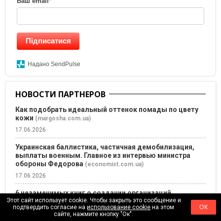
Ваш email
*
Підписатися
Надано SendPulse
НОВОСТИ ПАРТНЕРОВ
Как подобрать идеальный оттенок помады по цвету
кожи
(margosha.com.ua)
17.06.2026
Украинская баллистика, частичная демобилизация,
выплаты военным. Главное из интервью министра
обороны Федорова
(economist.com.ua)
17.06.2026
6 незаменимых книг о создании организаций
Этот сайт использует cookie. Чтобы закрыть это сообщение и
(founder.ua)
подтвердить согласие на
использование cookie
на этом
ОК
17.06.2026
сайте, нажмите кнопку "Ок".