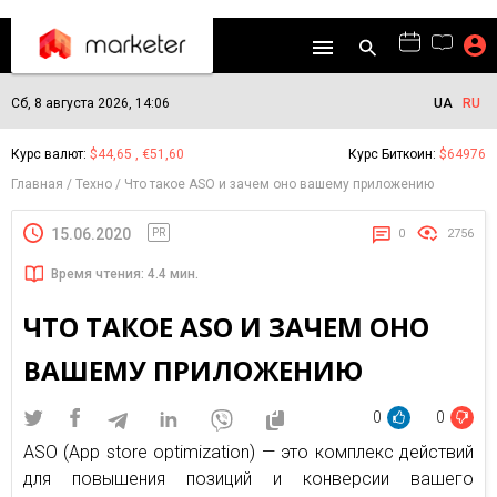
Сб, 8 августа 2026, 14:06
UA
RU
Курс валют:
$44,65 , €51,60
Курс Биткоин:
$64976
Главная
Техно
Что такое ASO и зачем оно вашему приложению
15.06.2020
PR
0
2756
Время чтения: 4.4 мин.
ЧТО ТАКОЕ ASO И ЗАЧЕМ ОНО
ВАШЕМУ ПРИЛОЖЕНИЮ
0
0
ASO (App store optimization) — это комплекс действий
для повышения позиций и конверсии вашего