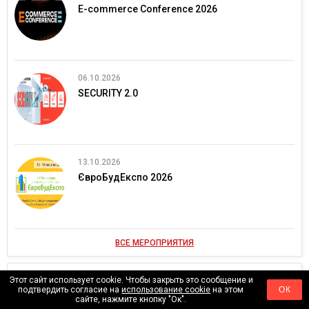
E-commerce Conference 2026
06.10.2026
SECURITY 2.0
13.10.2026
ЄвроБудЕкспо 2026
ВСЕ МЕРОПРИЯТИЯ
ВИДЕО
Этот сайт использует cookie. Чтобы закрыть это сообщение и
подтвердить согласие на
использование cookie
на этом
ОК
сайте, нажмите кнопку "Ок".