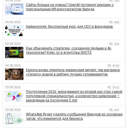
05.08.2026
350
Сайты больше не нужны? OpenAI тестирует рекламу с
персональным ИИ-консультантом бренда
04.08.2026
483
Наймология: бесплатный курс для CEO и фаундеров
04.08.2026
364
Как объединить стратегию, созданную людьми и AI-
технологии? Кейс izi и агентства SHOTS
04.08.2026
4192
Европа вновь отметила украинский ритейл: три магазина
«Сильпо» вошли в рейтинг лучших супермаркетов
03.08.2026
3162
Поступление-2026: менеджмент во второй раз стал самой
популярной специальностью, а количество заявлений —
рекордным за последние 5 лет
02.08.2026
447
WhatsApp будет удалять сообщения брендов из основных
чатов: что изменится для бизнеса