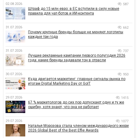
02.08.2026
587
Штраф до 15 млн евро: в ЕС вступили в силу новые
правила для чат-ботов и ИИ-контента
31.07.2026
662
Почему крупные бренды больше не меняют логотипы
каждые три года
31.07.2026
737
Лучшие рекламные кампании первого полугодия 2026
года: какие бренды задавали тон в отрасли
30.07.2026
950
Куда двигается маркетинг: главные сигналы рынка по
итогам Digital Marketing Day от GoIT
29.07.2026
1415
67 % маркетологов до сих пор допускают одну и ту же
ошибку, хотя знают, что она не работает
29.07.2026
1077
Наталья Морозова стала членом международного жюри
2026 Global Best of the Best Effie Awards