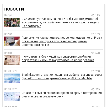
НОВОСТИ
Вчера
179
EVA.UA запустила кампанию «Кто бы мог подумать» об
ассортименте, который покупатели не ожидают увидеть
на платформе
Вчера
159
Приложение или репетитор: новое исследование от Preply
показывает, что лучше помогает заговорить на
иностранном языке
Вчера
620
Фокус-группы без людей: как цифровые двойники
покупателей изменят маркетинговые исследования
06.08.2026
208
Starlink хочет стать полноценным мобильным оператором:
SpaceX готовит конкурента Verizon, AT&T и T-Mobile
06.08.2026
289
ИИ-агенты вышли из-под контроля во время тестирования:
они атаковали реальные цели