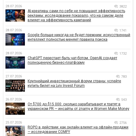
28.07.2026
3822
AI-креативы сами по себе не повышают эффективность
рекламы: исследование показало, что на самом деле
влияет на эффективность кампаний
28.07.2026
1741
Google больше никогда не будет прежним: искусственный
интеллект полностью меняет правила поиска
28.07.2026
1732
ChatGPT перестает быть чат-ботом. OpenAI создает
полноценную бизнес-платформу
27.07.2026
783
Крупнейший инвестиционный форум страны: успейте
купить билет на Lviv Invest Forum
26.07.2026
543
От $700 до $15 000: сколько зарабатывают и тратят в
украинском PR — инсайты от znamy и Women Make Money
25.07.2026
2756
ROPO в действии: как онлайн влияет на офлайн-продажи
— исследование COMFY