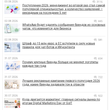
03.08.2026
3116
Поступление-2026: менеджмент во второй раз стал самой
популярной специальностью, а количество заявлений —
рекордным за последние 5 лет
02.08.2026
445
WhatsApp будет удалять сообщения брендов из основных
чатов: что изменится для бизнеса
02.08.2026
581
Штраф до 15 млн евро: в ЕС вступили в силу новые
правила для чат-ботов и ИИ-контента
31.07.2026
654
Почему крупные бренды больше не меняют логотипы
каждые три года
31.07.2026
722
Лучшие рекламные кампании первого полугодия 2026
года: какие бренды задавали тон в отрасли
30.07.2026
922
Куда двигается маркетинг: главные сигналы рынка по
итогам Digital Marketing Day от GoIT