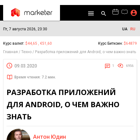
Пт, 7 августа 2026, 23:30
UA
RU
Курс валют:
$44,65 , €51,60
Курс Биткоин:
$64879
Главная
Техно
Разработка приложений для Android, о чем важно знать
09.03.2020
1
6956
Время чтения: 7.2 мин.
РАЗРАБОТКА ПРИЛОЖЕНИЙ
ДЛЯ ANDROID, О ЧЕМ ВАЖНО
ЗНАТЬ
Антон Юдин