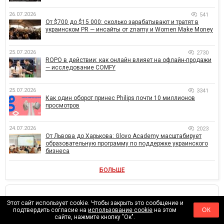
26.07.2026
541
От $700 до $15 000: сколько зарабатывают и тратят в
украинском PR — инсайты от znamy и Women Make Money
25.07.2026
2730
ROPO в действии: как онлайн влияет на офлайн-продажи
— исследование COMFY
25.07.2026
3341
Как один оборот принес Philips почти 10 миллионов
просмотров
24.07.2026
2023
От Львова до Харькова: Glovo Academy масштабирует
образовательную программу по поддержке украинского
бизнеса
БОЛЬШЕ
Раз на тиждень ми відправляємо дайджест з
Этот сайт использует cookie. Чтобы закрыть это сообщение и
подтвердить согласие на
использование cookie
на этом
ОК
найпопулярнішими статтями.
сайте, нажмите кнопку "Ок".