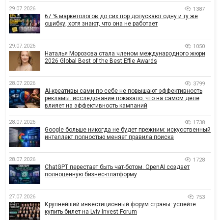
29.07.2026
1387
67 % маркетологов до сих пор допускают одну и ту же
ошибку, хотя знают, что она не работает
29.07.2026
1050
Наталья Морозова стала членом международного жюри
2026 Global Best of the Best Effie Awards
28.07.2026
3799
AI-креативы сами по себе не повышают эффективность
рекламы: исследование показало, что на самом деле
влияет на эффективность кампаний
28.07.2026
1738
Google больше никогда не будет прежним: искусственный
интеллект полностью меняет правила поиска
28.07.2026
1728
ChatGPT перестает быть чат-ботом. OpenAI создает
полноценную бизнес-платформу
27.07.2026
753
Крупнейший инвестиционный форум страны: успейте
купить билет на Lviv Invest Forum