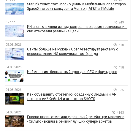
Starlink хочет стать полноценным мобильным оператором:
SpaceX готовит конкурента Verizon, AT&T и T-Mobile
Вчера
249
ИИ-агенты вышли из-под контроля во время тестирования:
они атаковали реальные цели
05.08.2026
310
Сайты больше не нужны? OpenAI тестирует рекламу с
персональным ИИ-консультантом бренда
04.08.2026
418
Наймология: бесплатный курс для CEO и фаундеров
04.08.2026
335
Как объединить стратегию, созданную людьми и AI-
технологии? Кейс izi и агентства SHOTS
04.08.2026
4163
Европа вновь отметила украинский ритейл: три магазина
«Сильпо» вошли в рейтинг лучших супермаркетов