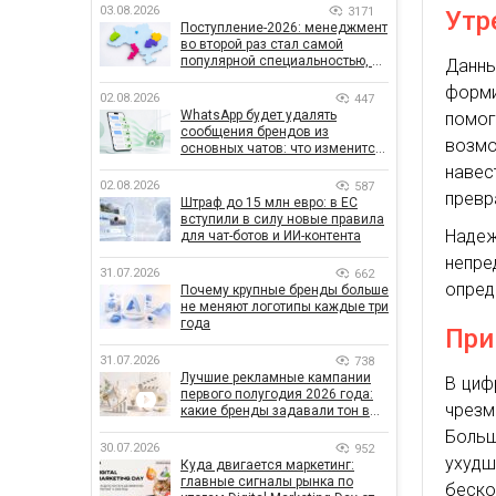
03.08.2026
3171
Утр
Поступление-2026: менеджмент
во второй раз стал самой
популярной специальностью, а
Данны
количество заявлений —
форм
рекордным за последние 5 лет
02.08.2026
447
WhatsApp будет удалять
помог
сообщения брендов из
возмо
основных чатов: что изменится
для бизнеса
наве
02.08.2026
587
превр
Штраф до 15 млн евро: в ЕС
вступили в силу новые правила
Надеж
для чат-ботов и ИИ-контента
непре
31.07.2026
662
опред
Почему крупные бренды больше
не меняют логотипы каждые три
года
При
31.07.2026
738
Лучшие рекламные кампании
В циф
первого полугодия 2026 года:
чрезм
какие бренды задавали тон в
отрасли
Больш
30.07.2026
952
ухудш
Куда двигается маркетинг:
главные сигналы рынка по
беск