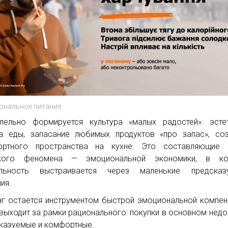
ональное питание
лельно формируется культура «малых радостей»: эсте
а еды, запасание любимых продуктов «про запас», со
ортного пространства на кухне. Это составляющие 
кого феномена — эмоциональной экономики, в ко
ильность выстраивается через маленькие предсказ
ия.
г остается инструментом быстрой эмоциональной компен
 выходит за рамки рационального: покупки в основном недо
казуемые и комфортные.