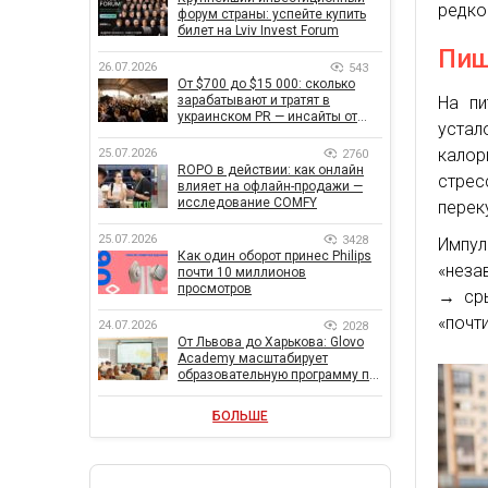
редко
форум страны: успейте купить
билет на Lviv Invest Forum
Пищ
26.07.2026
543
От $700 до $15 000: сколько
На пи
зарабатывают и тратят в
украинском PR — инсайты от
устал
znamy и Women Make Money
калор
25.07.2026
2760
ROPO в действии: как онлайн
стрес
влияет на офлайн-продажи —
исследование COMFY
перек
25.07.2026
3428
Импу
Как один оборот принес Philips
«неза
почти 10 миллионов
просмотров
→ сры
«почт
24.07.2026
2028
От Львова до Харькова: Glovo
Academy масштабирует
образовательную программу по
поддержке украинского
бизнеса
БОЛЬШЕ