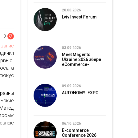
28.08.2026
Lviv Invest Forum
0
ование
03.09.2026
динил
Meet Magento
Ukraine 2026 збере
ервью.
eCommerce-
оса, а
спільноту в Києві
 фокус
09.09.2026
краины
AUTONOMY: EXPO
льские
 Метод
дром»:
евные
06.10.2026
E-commerce
Conference 2026