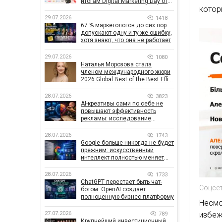
итогам Digital Marketing Day от
котор
GoIT
29.07.2026
1418
67 % маркетологов до сих пор
допускают одну и ту же ошибку,
хотя знают, что она не работает
29.07.2026
1080
Наталья Морозова стала
членом международного жюри
2026 Global Best of the Best Effie
Awards
28.07.2026
3823
AI-креативы сами по себе не
повышают эффективность
рекламы: исследование
показало, что на самом деле
влияет на эффективность
28.07.2026
1743
кампаний
Google больше никогда не будет
прежним: искусственный
интеллект полностью меняет
правила поиска
28.07.2026
1733
ChatGPT перестает быть чат-
Соцсет
ботом. OpenAI создает
полноценную бизнес-платформу
Несм
избеж
27.07.2026
789
Крупнейший инвестиционный