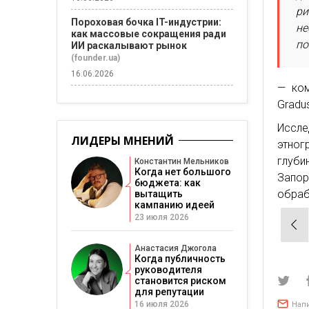
ри
Пороховая бочка IT-индустрии:
не
как массовые сокращения ради
по
ИИ раскалывают рынок
(founder.ua)
16.06.2026
— ком
Gradu
Иссле
ЛИДЕРЫ МНЕНИЙ
этног
глуби
Константин Мельников
Когда нет большого
Запор
бюджета: как
обраб
вытащить
кампанию идеей
23 июля 2026
Нав
по
Анастасия Джогола
зап
Когда публичность
руководителя
становится риском
для репутации
16 июля 2026
Нап