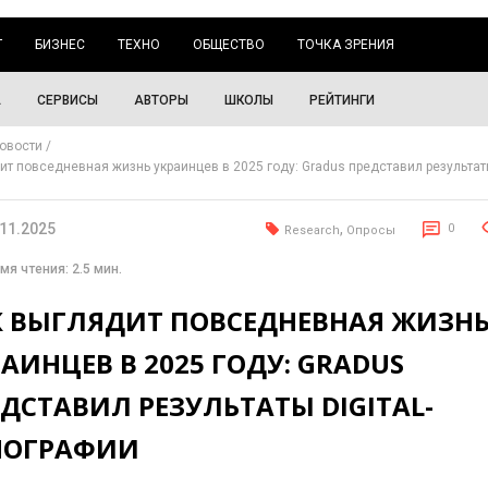
Г
БИЗНЕС
ТЕХНО
ОБЩЕСТВО
ТОЧКА ЗРЕНИЯ
А
СЕРВИСЫ
АВТОРЫ
ШКОЛЫ
РЕЙТИНГИ
овости
ит повседневная жизнь украинцев в 2025 году: Gradus представил результаты 
и
.11.2025
,
0
Research
Опросы
мя чтения: 2.5 мин.
К ВЫГЛЯДИТ ПОВСЕДНЕВНАЯ ЖИЗН
АИНЦЕВ В 2025 ГОДУ: GRADUS
ДСТАВИЛ РЕЗУЛЬТАТЫ DIGITAL-
НОГРАФИИ