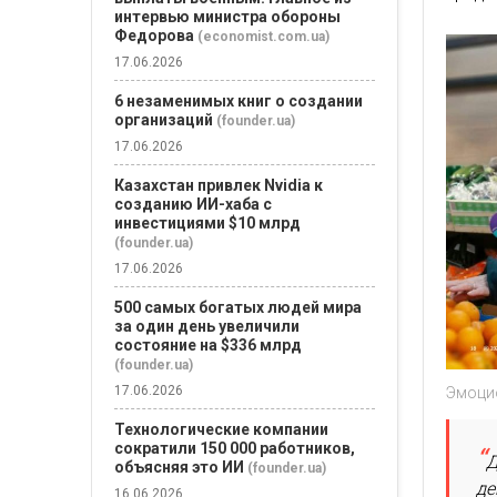
интервью министра обороны
Федорова
(economist.com.ua)
17.06.2026
6 незаменимых книг о создании
организаций
(founder.ua)
17.06.2026
Казахстан привлек Nvidia к
созданию ИИ-хаба с
инвестициями $10 млрд
(founder.ua)
17.06.2026
500 самых богатых людей мира
за один день увеличили
состояние на $336 млрд
(founder.ua)
17.06.2026
Эмоци
Технологические компании
сократили 150 000 работников,
Д
объясняя это ИИ
(founder.ua)
де
16.06.2026