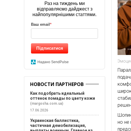
Раз на тиждень ми
відправляємо дайджест з
найпопулярнішими статтями.
Ваш email
*
Підписатися
Эмоци
Надано SendPulse
Парал
подач
НОВОСТИ ПАРТНЕРОВ
комф
широ
Как подобрать идеальный
стаб
оттенок помады по цвету кожи
(margosha.com.ua)
решен
17.06.2026
Шопин
Украинская баллистика,
но не
частичная демобилизация,
предс
выплаты военным. Главное из