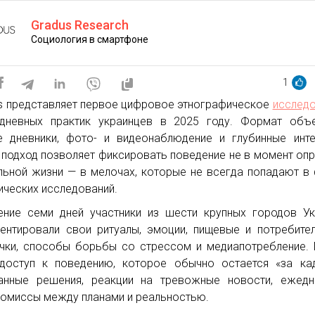
Gradus Research
Социология в смартфоне
1
s представляет первое цифровое этнографическое
исслед
дневных практик украинцев в 2025 году. Формат объе
 дневники, фото- и видеонаблюдение и глубинные инт
 подход позволяет фиксировать поведение не в момент опр
льной жизни — в мелочах, которые не всегда попадают в
ических исследований.
ение семи дней участники из шести крупных городов У
ентировали свои ритуалы, эмоции, пищевые и потребите
чки, способы борьбы со стрессом и медиапотребление.
доступ к поведению, которое обычно остается «за ка
анные решения, реакции на тревожные новости, ежедн
омиссы между планами и реальностью.