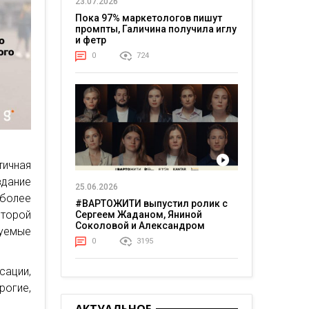
23.07.2026
Пока 97% маркетологов пишут
промпты, Галичина получила иглу
и фетр
0
724
тичная
здание
25.06.2026
более
#ВАРТОЖИТИ выпустил ролик с
торой
Сергеем Жаданом, Яниной
Соколовой и Александром
уемые
Тереном о жизни в постоянном
0
3195
напряжении
сации,
рогие,