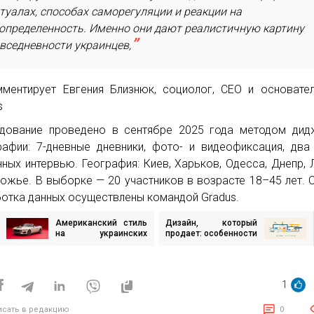
туалах, способах саморегуляции и реакции на
определенность. Именно они дают реалистичную картину
вседневности украинцев,
ментирует Евгения Близнюк, социолог, CEO и основате
s
дование проведено в сентябре 2025 года методом дид
рафии: 7-дневные дневники, фото- и видеофиксация, два
нных интервью. География: Киев, Харьков, Одесса, Днепр, 
ожье. В выборке — 20 участников в возрасте 18–45 лет. 
отка данных осуществлены командой Gradus.
Американский стиль
Дизайн, который
игация
на украинских
продает: особенности
дорогах: как Mustang
визуальных
и Camaro
маркеров,
исям
завоевывают города
побуждающих
клиента «купить» у
1
вас
исать в редакцию
0