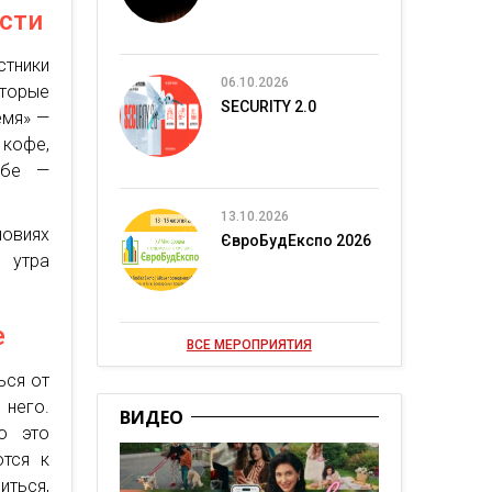
ости
стники
06.10.2026
торые
SECURITY 2.0
емя» —
кофе,
ебе —
13.10.2026
ловиях
ЄвроБудЕкспо 2026
о утра
е
ВСЕ МЕРОПРИЯТИЯ
ься от
него.
ВИДЕО
о это
тся к
ться,