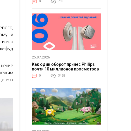
0
738
евога,
кому и
 из-за
к-фуд
25.07.2026
Как один оборот принес Philips
ение
почти 10 миллионов просмотров
 режим
0
3428
делью