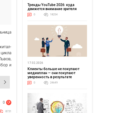
Тренды YouTube 2026: куда
движется внимание зрителя
0
18254
льница
житал-
 цикла
Львов,
17.02.2026
Сбор и
Клиенты больше не покупают
медиаплан — они покупают
уверенность в результате
0
24649
0
8731