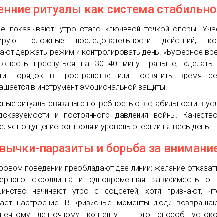
енние ритуалы как система стабильн
е показывают: утро стало ключевой точкой опоры. Уча
ируют сложные последовательности действий, ко
ают держать режим и контролировать день. «Буферное вр
жность проснуться на 30–40 минут раньше, сделать 
сти порядок в пространстве или посвятить время с
ащается в инструмент эмоциональной защиты.
ные ритуалы связаны с потребностью в стабильности в ус
дсказуемости и постоянного давления войны. Качеств
еляет ощущение контроля и уровень энергии на весь день.
вычки-паразиты и борьба за внимани
ровом поведении преобладают две линии: желание отказат
ерного скроллинга и одновременная зависимость от 
инство начинают утро с соцсетей, хотя признают, чт
ает настроение. В кризисные моменты люди возвращаю
онечному ленточному контенту — это способ успокои