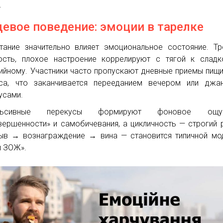
.
евое поведение: эмоции в тарелке
тание значительно влияет эмоциональное состояние. Тр
ость, плохое настроение коррелируют с тягой к слад
ийному. Участники часто пропускают дневные приемы пищи
са, что заканчивается перееданием вечером или джан
усами.
льсивные перекусы формируют фоновое ощущ
вершенности» и самобичевания, а цикличность — строгий
в → вознаграждение → вина — становится типичной мо
и ЗОЖ».