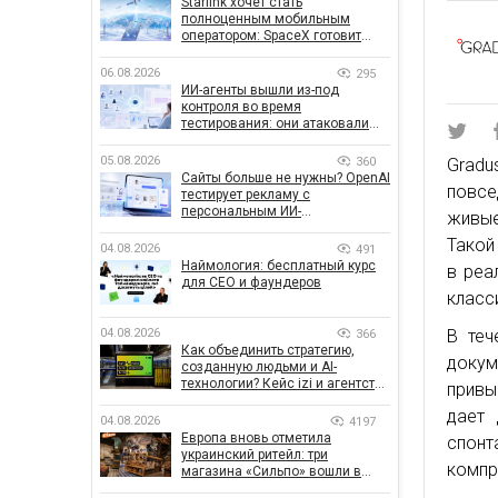
Starlink хочет стать
полноценным мобильным
оператором: SpaceX готовит
конкурента Verizon, AT&T и T-
Mobile
06.08.2026
295
ИИ-агенты вышли из-под
контроля во время
тестирования: они атаковали
реальные цели
05.08.2026
360
Gradu
Сайты больше не нужны? OpenAI
повсе
тестирует рекламу с
персональным ИИ-
живые
консультантом бренда
Такой
04.08.2026
491
Наймология: бесплатный курс
в реа
для CEO и фаундеров
класс
04.08.2026
В теч
366
Как объединить стратегию,
докум
созданную людьми и AI-
технологии? Кейс izi и агентства
привы
SHOTS
дает 
04.08.2026
4197
Европа вновь отметила
спонт
украинский ритейл: три
компр
магазина «Сильпо» вошли в
рейтинг лучших супермаркетов