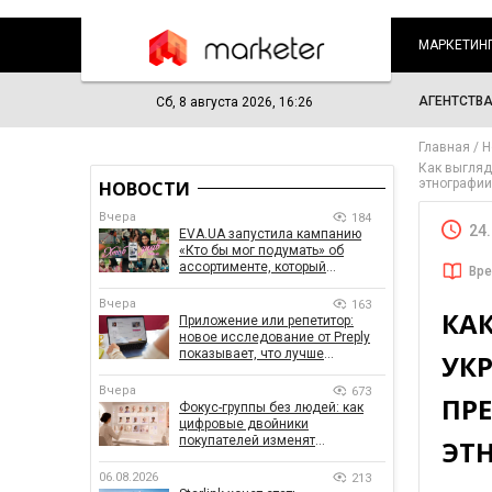
МАРКЕТИН
АГЕНТСТВ
Сб, 8 августа 2026, 16:26
Главная
Н
Как выгляд
этнографи
НОВОСТИ
Вчера
184
24
EVA.UA запустила кампанию
«Кто бы мог подумать» об
ассортименте, который
Вре
покупатели не ожидают увидеть
на платформе
Вчера
163
КА
Приложение или репетитор:
новое исследование от Preply
показывает, что лучше
УКР
помогает заговорить на
иностранном языке
Вчера
673
ПРЕ
Фокус-группы без людей: как
цифровые двойники
покупателей изменят
ЭТ
маркетинговые исследования
06.08.2026
213