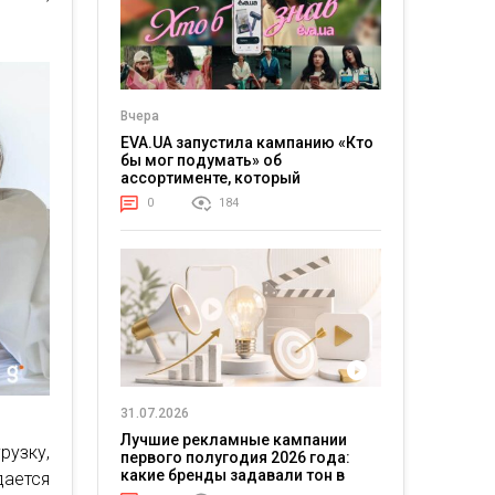
Вчера
EVA.UA запустила кампанию «Кто
бы мог подумать» об
ассортименте, который
покупатели не ожидают увидеть
0
184
на платформе
31.07.2026
Лучшие рекламные кампании
узку,
первого полугодия 2026 года:
какие бренды задавали тон в
дается
отрасли