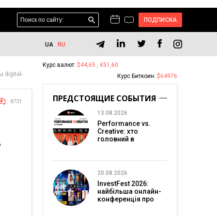
ПОДПИСКА
UA
RU
Курс валют:
$44,65 , €51,60
digital-
Курс Биткоин:
$64976
ПРЕДСТОЯЩИЕ СОБЫТИЯ
8731
13.08.2026
Performance vs.
Creative: хто
Ь
головний в
перформанс-
маркетингу?
20.08.2026
InvestFest 2026:
найбільша онлайн-
конференція про
інвестиції