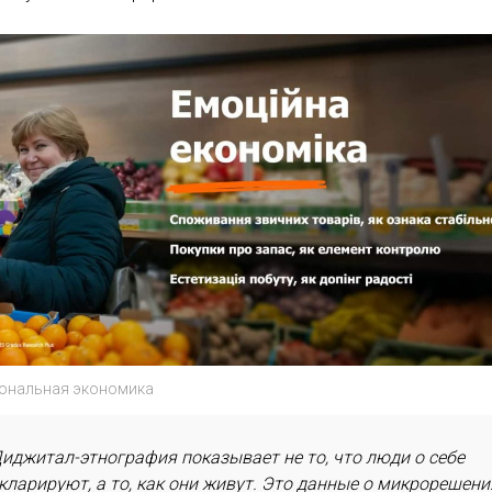
ональная экономика
иджитал-этнография показывает не то, что люди о себе
кларируют, а то, как они живут. Это данные о микрорешени