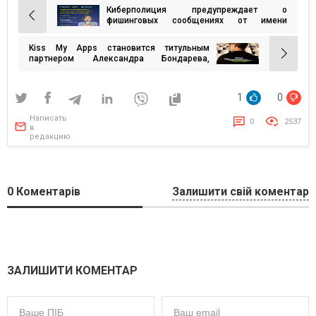
Киберполиция предупреждает о
Навигация
фишинговых сообщениях от имени
почтовых операторов
по
Kiss My Apps становится титульным
записям
партнером Александра Бондарева,
первого украинского пилота в академии
команды Формулы-1
1
0
Написать
0
2537
в
редакцию
0
Коментарів
Залишити свій коментар
ЗАЛИШИТИ КОМЕНТАР