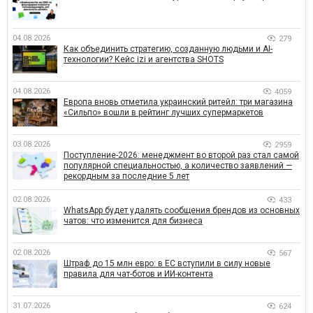
04.08.2026
279
Как объединить стратегию, созданную людьми и AI-
технологии? Кейс izi и агентства SHOTS
04.08.2026
4059
Европа вновь отметила украинский ритейл: три магазина
«Сильпо» вошли в рейтинг лучших супермаркетов
03.08.2026
2959
Поступление-2026: менеджмент во второй раз стал самой
популярной специальностью, а количество заявлений —
рекордным за последние 5 лет
02.08.2026
433
WhatsApp будет удалять сообщения брендов из основных
чатов: что изменится для бизнеса
02.08.2026
567
Штраф до 15 млн евро: в ЕС вступили в силу новые
правила для чат-ботов и ИИ-контента
31.07.2026
624