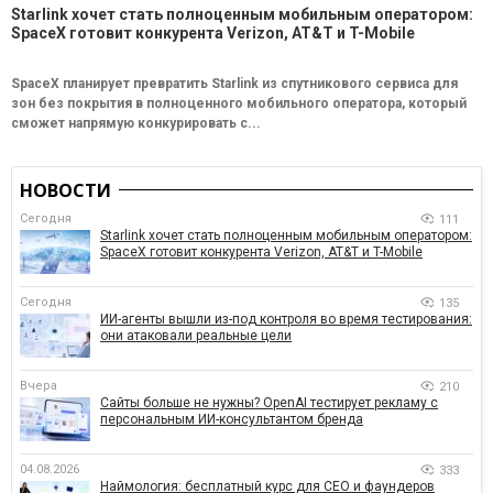
Starlink хочет стать полноценным мобильным оператором:
SpaceX готовит конкурента Verizon, AT&T и T-Mobile
SpaceX планирует превратить Starlink из спутникового сервиса для
зон без покрытия в полноценного мобильного оператора, который
сможет напрямую конкурировать с...
НОВОСТИ
Сегодня
111
Starlink хочет стать полноценным мобильным оператором:
SpaceX готовит конкурента Verizon, AT&T и T-Mobile
Сегодня
135
ИИ-агенты вышли из-под контроля во время тестирования:
они атаковали реальные цели
Вчера
210
Сайты больше не нужны? OpenAI тестирует рекламу с
персональным ИИ-консультантом бренда
04.08.2026
333
Наймология: бесплатный курс для CEO и фаундеров