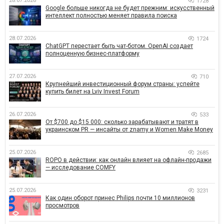
28.07.2026
1728
Google больше никогда не будет прежним: искусственный
интеллект полностью меняет правила поиска
28.07.2026
1724
ChatGPT перестает быть чат-ботом. OpenAI создает
полноценную бизнес-платформу
27.07.2026
710
Крупнейший инвестиционный форум страны: успейте
купить билет на Lviv Invest Forum
26.07.2026
533
От $700 до $15 000: сколько зарабатывают и тратят в
украинском PR — инсайты от znamy и Women Make Money
25.07.2026
2685
ROPO в действии: как онлайн влияет на офлайн-продажи
— исследование COMFY
25.07.2026
3231
Как один оборот принес Philips почти 10 миллионов
просмотров