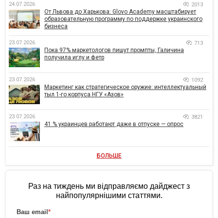
24.07.2026
2013
От Львова до Харькова: Glovo Academy масштабирует
образовательную программу по поддержке украинского
бизнеса
23.07.2026
713
Пока 97% маркетологов пишут промпты, Галичина
получила иглу и фетр
23.07.2026
1092
Маркетинг как стратегическое оружие: интеллектуальный
тыл 1-го корпуса НГУ «Азов»
23.07.2026
3821
41 % украинцев работают даже в отпуске — опрос
БОЛЬШЕ
Раз на тиждень ми відправляємо дайджест з
найпопулярнішими статтями.
Ваш email
*