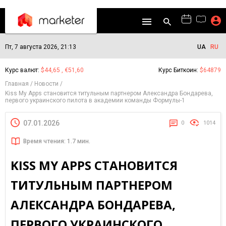
Пт, 7 августа 2026, 21:13
UA
RU
Курс валют:
$44,65 , €51,60
Курс Биткоин:
$64879
Главная
Новости
Kiss My Apps становится титульным партнером Александра Бондарева,
первого украинского пилота в академии команды Формулы-1
07.01.2026
0
1014
Время чтения: 1.7 мин.
KISS MY APPS СТАНОВИТСЯ
ТИТУЛЬНЫМ ПАРТНЕРОМ
АЛЕКСАНДРА БОНДАРЕВА,
ПЕРВОГО УКРАИНСКОГО