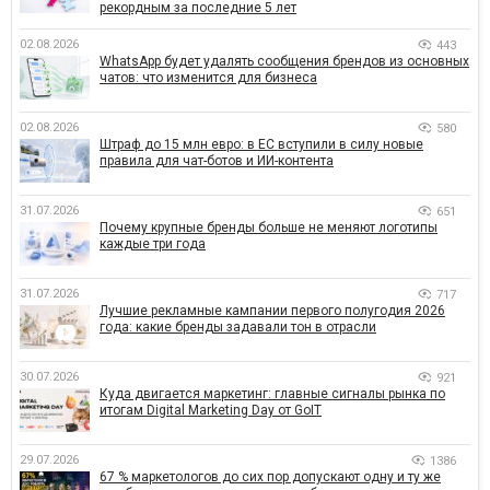
рекордным за последние 5 лет
02.08.2026
443
WhatsApp будет удалять сообщения брендов из основных
чатов: что изменится для бизнеса
02.08.2026
580
Штраф до 15 млн евро: в ЕС вступили в силу новые
правила для чат-ботов и ИИ-контента
31.07.2026
651
Почему крупные бренды больше не меняют логотипы
каждые три года
31.07.2026
717
Лучшие рекламные кампании первого полугодия 2026
года: какие бренды задавали тон в отрасли
30.07.2026
921
Куда двигается маркетинг: главные сигналы рынка по
итогам Digital Marketing Day от GoIT
29.07.2026
1386
67 % маркетологов до сих пор допускают одну и ту же