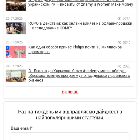
украинском PR — инсайты от znamy и Women Make Money
25.07.2026
2730
ROPO в действии: как онлайн влияет на офлайн-продажи
— исследование COMFY
25.07.2026
3340
Как один оборот принес Philips почти 10 миллионов
просмотров
24.07.2026
2023
От Львова до Харькова: Glovo Academy масштабирует
образовательную программу по поддержке украинского
бизнеса
БОЛЬШЕ
Раз на тиждень ми відправляємо дайджест з
найпопулярнішими статтями.
Ваш email
*