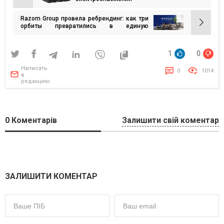
Навигация
по
Razom Group провела ребрендинг: как три
записям
орбиты превратились в единую
экосистему бренда
1
0
Написать
0
1014
в
редакцию
0
Коментарів
Залишити свій коментар
ЗАЛИШИТИ КОМЕНТАР