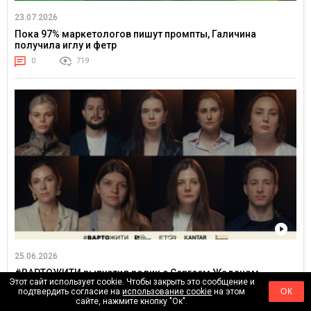
23.07.2026
Пока 97% маркетологов пишут промпты, Галичина
получила иглу и фетр
0
719
25.06.2026
#ВАРТОЖИТИ выпустил ролик с Сергеем Жаданом,
Этот сайт использует cookie. Чтобы закрыть это сообщение и
Яниной Соколовой и Александром Тереном о жизни в
подтвердить согласие на
использование cookie
на этом
ОК
постоянном напряжении
сайте, нажмите кнопку "Ок".
0
3147