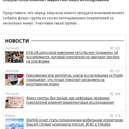
Представьте, что перед запуском нового продукта компания может
собрать фокус-группу из тысяч потенциальных покупателей за
несколько минут. Участники такой группы...
НОВОСТИ
Сегодня
129
EVA.UA запустила кампанию «Кто бы мог подумать» об
ассортименте, который покупатели не ожидают увидеть
на платформе
Сегодня
121
Приложение или репетитор: новое исследование от Preply
показывает, что лучше помогает заговорить на
иностранном языке
Сегодня
354
Фокус-группы без людей: как цифровые двойники
покупателей изменят маркетинговые исследования
Вчера
179
Starlink хочет стать полноценным мобильным оператором:
SpaceX готовит конкурента Verizon, AT&T и T-Mobile