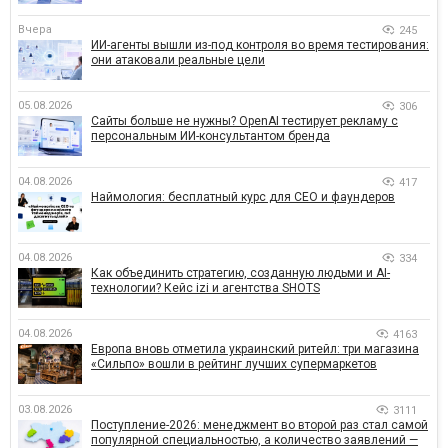
Вчера
245
ИИ-агенты вышли из-под контроля во время тестирования:
они атаковали реальные цели
05.08.2026
306
Сайты больше не нужны? OpenAI тестирует рекламу с
персональным ИИ-консультантом бренда
04.08.2026
417
Наймология: бесплатный курс для CEO и фаундеров
04.08.2026
334
Как объединить стратегию, созданную людьми и AI-
технологии? Кейс izi и агентства SHOTS
04.08.2026
4163
Европа вновь отметила украинский ритейл: три магазина
«Сильпо» вошли в рейтинг лучших супермаркетов
03.08.2026
3111
Поступление-2026: менеджмент во второй раз стал самой
популярной специальностью, а количество заявлений —