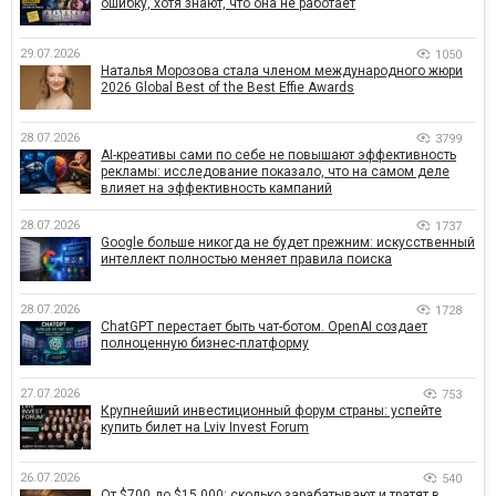
ошибку, хотя знают, что она не работает
29.07.2026
1050
Наталья Морозова стала членом международного жюри
2026 Global Best of the Best Effie Awards
28.07.2026
3799
AI-креативы сами по себе не повышают эффективность
рекламы: исследование показало, что на самом деле
влияет на эффективность кампаний
28.07.2026
1737
Google больше никогда не будет прежним: искусственный
интеллект полностью меняет правила поиска
28.07.2026
1728
ChatGPT перестает быть чат-ботом. OpenAI создает
полноценную бизнес-платформу
27.07.2026
753
Крупнейший инвестиционный форум страны: успейте
купить билет на Lviv Invest Forum
26.07.2026
540
От $700 до $15 000: сколько зарабатывают и тратят в