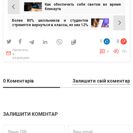
Как обеспечить себя светом во время
Навигация
блекаута
по
Более 80% школьников и студентов
записям
стремятся вернуться в классы, из них 12%
хотели бы иметь опцию гибридного
обучения — опрос
1
0
Написать
0
751
в
редакцию
0
Коментарів
Залишити свій коментар
ЗАЛИШИТИ КОМЕНТАР