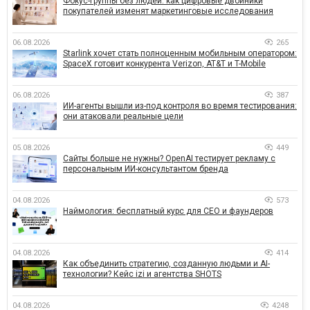
Фокус-группы без людей: как цифровые двойники
покупателей изменят маркетинговые исследования
06.08.2026
265
Starlink хочет стать полноценным мобильным оператором:
SpaceX готовит конкурента Verizon, AT&T и T-Mobile
06.08.2026
387
ИИ-агенты вышли из-под контроля во время тестирования:
они атаковали реальные цели
05.08.2026
449
Сайты больше не нужны? OpenAI тестирует рекламу с
персональным ИИ-консультантом бренда
04.08.2026
573
Наймология: бесплатный курс для CEO и фаундеров
04.08.2026
414
Как объединить стратегию, созданную людьми и AI-
технологии? Кейс izi и агентства SHOTS
04.08.2026
4248