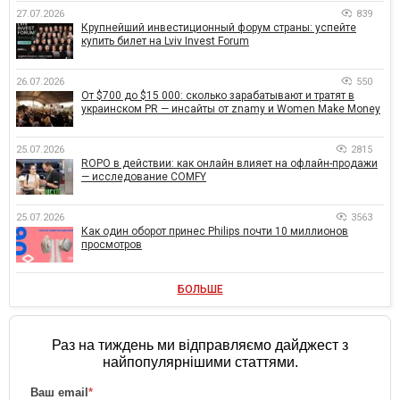
27.07.2026
839
Крупнейший инвестиционный форум страны: успейте
купить билет на Lviv Invest Forum
26.07.2026
550
От $700 до $15 000: сколько зарабатывают и тратят в
украинском PR — инсайты от znamy и Women Make Money
25.07.2026
2815
ROPO в действии: как онлайн влияет на офлайн-продажи
— исследование COMFY
25.07.2026
3563
Как один оборот принес Philips почти 10 миллионов
просмотров
БОЛЬШЕ
Раз на тиждень ми відправляємо дайджест з
найпопулярнішими статтями.
Ваш email
*