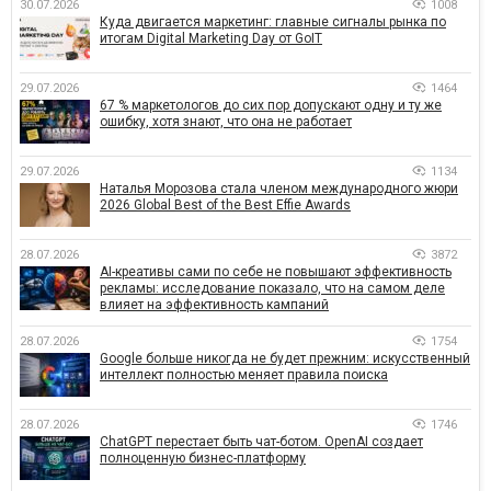
30.07.2026
1008
Куда двигается маркетинг: главные сигналы рынка по
итогам Digital Marketing Day от GoIT
29.07.2026
1464
67 % маркетологов до сих пор допускают одну и ту же
ошибку, хотя знают, что она не работает
29.07.2026
1134
Наталья Морозова стала членом международного жюри
2026 Global Best of the Best Effie Awards
28.07.2026
3872
AI-креативы сами по себе не повышают эффективность
рекламы: исследование показало, что на самом деле
влияет на эффективность кампаний
28.07.2026
1754
Google больше никогда не будет прежним: искусственный
интеллект полностью меняет правила поиска
28.07.2026
1746
ChatGPT перестает быть чат-ботом. OpenAI создает
полноценную бизнес-платформу