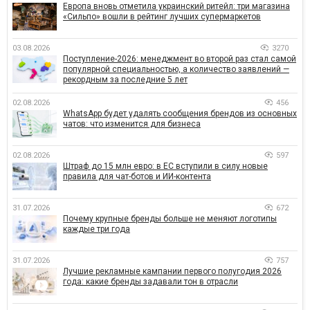
Европа вновь отметила украинский ритейл: три магазина
«Сильпо» вошли в рейтинг лучших супермаркетов
03.08.2026
3270
Поступление-2026: менеджмент во второй раз стал самой
популярной специальностью, а количество заявлений —
рекордным за последние 5 лет
02.08.2026
456
WhatsApp будет удалять сообщения брендов из основных
чатов: что изменится для бизнеса
02.08.2026
597
Штраф до 15 млн евро: в ЕС вступили в силу новые
правила для чат-ботов и ИИ-контента
31.07.2026
672
Почему крупные бренды больше не меняют логотипы
каждые три года
31.07.2026
757
Лучшие рекламные кампании первого полугодия 2026
года: какие бренды задавали тон в отрасли