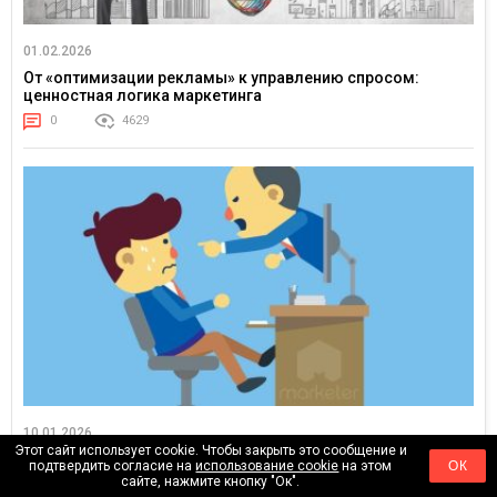
01.02.2026
От «оптимизации рекламы» к управлению спросом:
ценностная логика маркетинга
0
4629
10.01.2026
Этот сайт использует cookie. Чтобы закрыть это сообщение и
Штрафуете сотрудников? Значит, вы потерпели неудачу
подтвердить согласие на
использование cookie
на этом
ОК
как управленец. Как навести порядок без наказаний
сайте, нажмите кнопку "Ок".