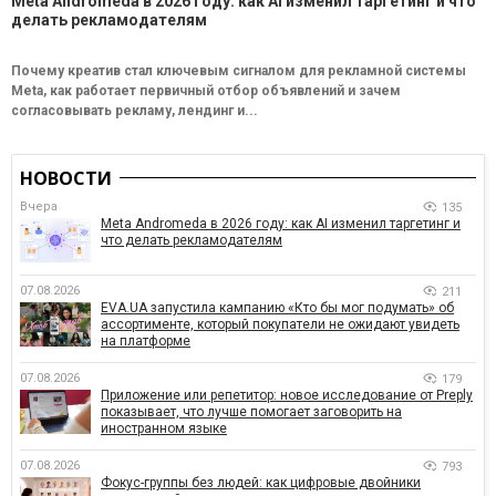
Meta Andromeda в 2026 году: как AI изменил таргетинг и что
делать рекламодателям
Почему креатив стал ключевым сигналом для рекламной системы
Meta, как работает первичный отбор объявлений и зачем
согласовывать рекламу, лендинг и...
НОВОСТИ
Вчера
135
Meta Andromeda в 2026 году: как AI изменил таргетинг и
что делать рекламодателям
07.08.2026
211
EVA.UA запустила кампанию «Кто бы мог подумать» об
ассортименте, который покупатели не ожидают увидеть
на платформе
07.08.2026
179
Приложение или репетитор: новое исследование от Preply
показывает, что лучше помогает заговорить на
иностранном языке
07.08.2026
793
Фокус-группы без людей: как цифровые двойники