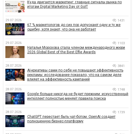
Куда двигается маркетинг: главные сигналы рынка по
итогам Digital Marketing Day от GoIT
29.07.2026
1431
67 % маркетологов до сих пор допускают одну и ту же
ошибку, хотя знают, что она не работает
29.07.2026
1103
Наталья Морозова стала членом международного жюри
2026 Global Best of the Best Effie Awards
28.07.2026
3841
AI-креативы сами по себе не повышают эффективность
рекламы: исследование показало, что на самом деле
влияет на эффективность кампаний
28.07.2026
1748
Google больше никогда не будет прежним: искусственный
интеллект полностью меняет правила поиска
28.07.2026
1739
ChatGPT перестает быть чат-ботом. OpenAI создает
полноценную бизнес-платформу