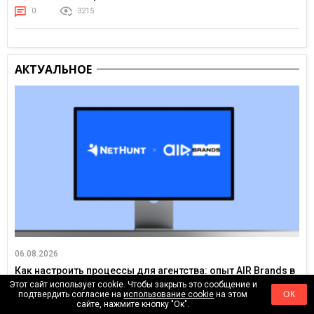
0
3215
АКТУАЛЬНОЕ
06.08.2026
Как настроить процессы для агентства: опыт AIR Brands в
NetHunt CRM
Этот сайт использует cookie. Чтобы закрыть это сообщение и
подтвердить согласие на
использование cookie
на этом
ОК
0
342
сайте, нажмите кнопку "Ок".