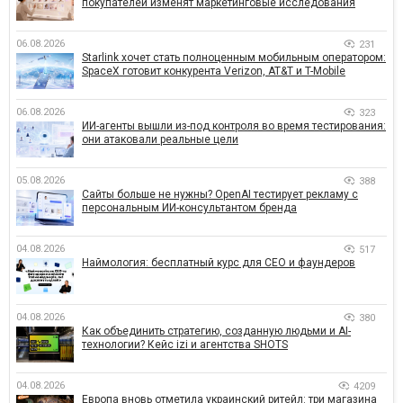
покупателей изменят маркетинговые исследования
06.08.2026
231
Starlink хочет стать полноценным мобильным оператором:
SpaceX готовит конкурента Verizon, AT&T и T-Mobile
06.08.2026
323
ИИ-агенты вышли из-под контроля во время тестирования:
они атаковали реальные цели
05.08.2026
388
Сайты больше не нужны? OpenAI тестирует рекламу с
персональным ИИ-консультантом бренда
04.08.2026
517
Наймология: бесплатный курс для CEO и фаундеров
04.08.2026
380
Как объединить стратегию, созданную людьми и AI-
технологии? Кейс izi и агентства SHOTS
04.08.2026
4209
Европа вновь отметила украинский ритейл: три магазина