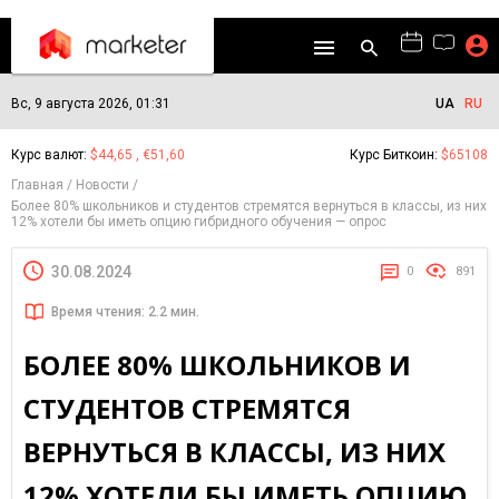
Вс, 9 августа 2026, 01:31
UA
RU
Курс валют:
$44,65 , €51,60
Курс Биткоин:
$65108
Главная
Новости
Более 80% школьников и студентов стремятся вернуться в классы, из них
12% хотели бы иметь опцию гибридного обучения — опрос
30.08.2024
0
891
Время чтения: 2.2 мин.
БОЛЕЕ 80% ШКОЛЬНИКОВ И
СТУДЕНТОВ СТРЕМЯТСЯ
ВЕРНУТЬСЯ В КЛАССЫ, ИЗ НИХ
12% ХОТЕЛИ БЫ ИМЕТЬ ОПЦИЮ