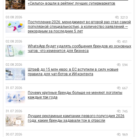
«Сильпо» вошли в рейтинг лучших супермаркетов
03.08.2026
3213
Поступление-2026: менеджмент во второй раз стал самой
популярной специальностью, а количество заявлений —
рекордным за последние 5 лет
02.08.2026
451
WhatsApp будет удалять сообщения брендов из основных
чатов: что изменится для бизнеса
02.08.2026
594
Штраф до 15 млн евро: в ЕС вступили в силу новые
правила для чат-ботов и ИИ-контента
31.07.2026
667
Почему крупные бренды больше не меняют логотипы
каждые три года
31.07.2026
745
Лучшие рекламные кампании первого полугодия 2026
года: какие бренды задавали тон в отрасли
30.07.2026
969