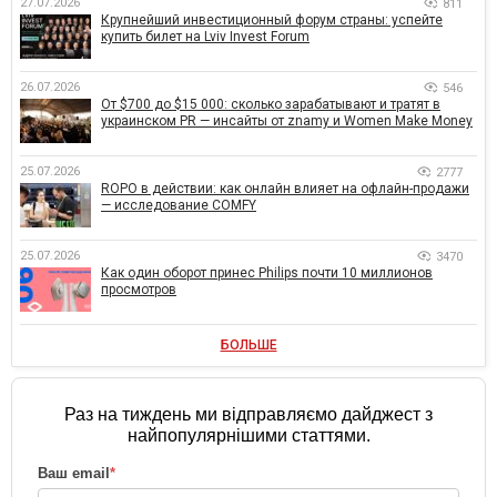
27.07.2026
811
Крупнейший инвестиционный форум страны: успейте
купить билет на Lviv Invest Forum
26.07.2026
546
От $700 до $15 000: сколько зарабатывают и тратят в
украинском PR — инсайты от znamy и Women Make Money
25.07.2026
2777
ROPO в действии: как онлайн влияет на офлайн-продажи
— исследование COMFY
25.07.2026
3470
Как один оборот принес Philips почти 10 миллионов
просмотров
БОЛЬШЕ
Раз на тиждень ми відправляємо дайджест з
найпопулярнішими статтями.
Ваш email
*