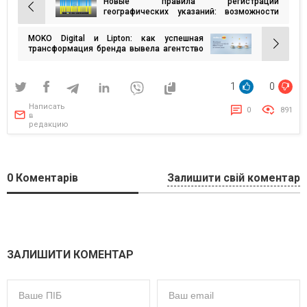
Новые правила регистрации
Навигация
географических указаний: возможности
для местных производителей на
по
европейском рынке
MOKO Digital и Lipton: как успешная
записям
трансформация бренда вывела агентство
на чешский рынок
1
0
Написать
0
891
в
редакцию
0
Коментарів
Залишити свій коментар
ЗАЛИШИТИ КОМЕНТАР