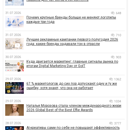
31.07.2026
648
Почему крупные бренды больше не меняют логотипы
каждые три года
31.07.2026
710
Лучшие рекламные кампании первого полугодия 2026
года: какие бренды задавали тон в отрасли
30.07.2026
903
Куда двигается маркетинг: главные сигналы рынка по
итогам Digital Marketing Day от GoIT
29.07.2026
1362
67 % маркетологов до сих пор допускают одну и ту же
ошибку, хотя знают, что она не работает
29.07.2026
1034
Наталья Морозова стала членом международного жюри
2026 Global Best of the Best Effie Awards
28.07.2026
3777
AI-креативы сами по себе не повышают эффективность