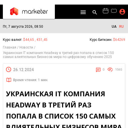
Пт, 7 августа 2026, 08:50
UA
RU
Курс валют:
$44,65 , €51,45
Курс Биткоин:
$64269
Главная
Новости
Украинская IT компания Headway в третий раз попала в список 150
самых влиятельных бизнесов мира по цифровому обучению 2025
26.12.2024
0
1565
Время чтения: 1 мин.
УКРАИНСКАЯ IT КОМПАНИЯ
HEADWAY В ТРЕТИЙ РАЗ
ПОПАЛА В СПИСОК 150 САМЫХ
ВЛИЯТЕЛЬНЫХ БИЗНЕСОВ МИРА