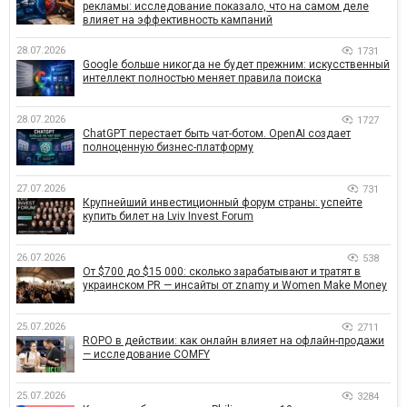
рекламы: исследование показало, что на самом деле
влияет на эффективность кампаний
28.07.2026
1731
Google больше никогда не будет прежним: искусственный
интеллект полностью меняет правила поиска
28.07.2026
1727
ChatGPT перестает быть чат-ботом. OpenAI создает
полноценную бизнес-платформу
27.07.2026
731
Крупнейший инвестиционный форум страны: успейте
купить билет на Lviv Invest Forum
26.07.2026
538
От $700 до $15 000: сколько зарабатывают и тратят в
украинском PR — инсайты от znamy и Women Make Money
25.07.2026
2711
ROPO в действии: как онлайн влияет на офлайн-продажи
— исследование COMFY
25.07.2026
3284