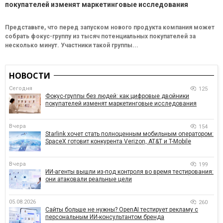
покупателей изменят маркетинговые исследования
Представьте, что перед запуском нового продукта компания может
собрать фокус-группу из тысяч потенциальных покупателей за
несколько минут. Участники такой группы...
НОВОСТИ
Сегодня
125
Фокус-группы без людей: как цифровые двойники
покупателей изменят маркетинговые исследования
Вчера
154
Starlink хочет стать полноценным мобильным оператором:
SpaceX готовит конкурента Verizon, AT&T и T-Mobile
Вчера
199
ИИ-агенты вышли из-под контроля во время тестирования:
они атаковали реальные цели
05.08.2026
260
Сайты больше не нужны? OpenAI тестирует рекламу с
персональным ИИ-консультантом бренда