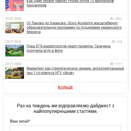
Как один оборот принес Philips почти 10 миллионов
просмотров
24.07.2026
2021
От Львова до Харькова: Glovo Academy масштабирует
образовательную программу по поддержке украинского
бизнеса
23.07.2026
718
Пока 97% маркетологов пишут промпты, Галичина
получила иглу и фетр
23.07.2026
1117
Маркетинг как стратегическое оружие: интеллектуальный
тыл 1-го корпуса НГУ «Азов»
БОЛЬШЕ
Раз на тиждень ми відправляємо дайджест з
найпопулярнішими статтями.
Ваш email
*