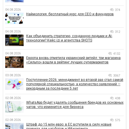
04.08.2026
374
Наймология: бесплатный курс для CEO и фаундеров
04.08.2026
312
Как объединить стратегию, созданную людьми и AI-
технологии? Кейс izi и агентства SHOTS
04.08.2026
4132
Европа вновь отметила украинский ритейл: три магазина
«Сильпо» вошли в рейтинг лучших супермаркетов
03.08.2026
3067
Поступление-2026: менеджмент во второй раз стал самой
популярной специальностью, а количество заявлений —
рекордным за последние 5 лет
02.08.2026
438
WhatsApp будет удалять сообщения брендов из основных
чатов: что изменится для бизнеса
02.08.2026
575
Штраф до 15 млн евро: в ЕС вступили в силу новые
правила для чат-ботов и ИИ-контента