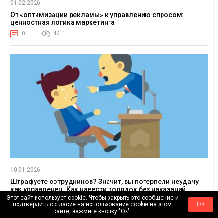
01.02.2026
От «оптимизации рекламы» к управлению спросом:
ценностная логика маркетинга
0
4611
10.01.2026
Штрафуете сотрудников? Значит, вы потерпели неудачу
как управленец. Как навести порядок без наказаний
Этот сайт использует cookie. Чтобы закрыть это сообщение и
0
12756
подтвердить согласие на
использование cookie
на этом
ОК
сайте, нажмите кнопку "Ок".