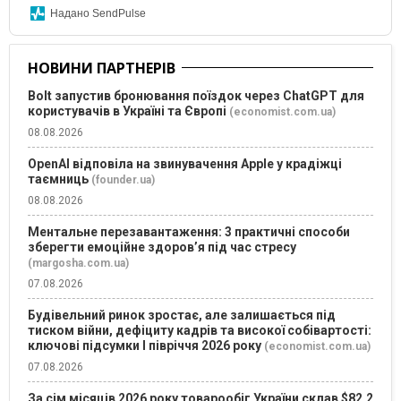
Надано SendPulse
НОВИНИ ПАРТНЕРІВ
Bolt запустив бронювання поїздок через ChatGPT для
користувачів в Україні та Європі
(economist.com.ua)
08.08.2026
OpenAI відповіла на звинувачення Apple у крадіжці
таємниць
(founder.ua)
08.08.2026
Ментальне перезавантаження: 3 практичні способи
зберегти емоційне здоров’я під час стресу
(margosha.com.ua)
07.08.2026
Будівельний ринок зростає, але залишається під
тиском війни, дефіциту кадрів та високої собівартості:
ключові підсумки І півріччя 2026 року
(economist.com.ua)
07.08.2026
За сім місяців 2026 року товарообіг України склав $82,2