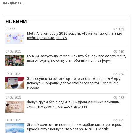
лендінг та...
НОВИНИ
Вчора
179
Meta Andromeda у 2026 році: як AI змінив таргетинг і що
робити рекламодавцям
07.08.2026
240
EVA.UA запустила кампанію «Хто б знав» про асортимент,
якого покупці не очікують побачити на платформі
07.08.2026
206
Застосунок чи репетитор: нове дослідження від Preply
показує, що краще допомагає заговорити іноземною
мовою
07.08.2026
983
Фокус-групи без людей: як цифрові двійники покупців
змінять маркетингові дослідження
06.08.2026
251
Starlink хоче стати повноцінним мобільним оператором:
SpaceX готує конкурента Verizon, AT&T і T-Mobile