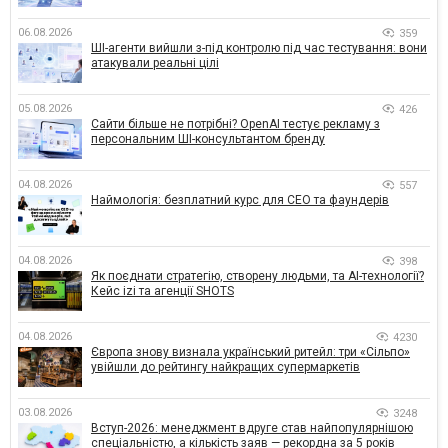
06.08.2026
359
ШІ-агенти вийшли з-під контролю під час тестування: вони
атакували реальні цілі
05.08.2026
426
Сайти більше не потрібні? OpenAI тестує рекламу з
персональним ШІ-консультантом бренду
04.08.2026
557
Наймологія: безплатний курс для CEO та фаундерів
04.08.2026
398
Як поєднати стратегію, створену людьми, та AI-технології?
Кейс izi та агенції SHOTS
04.08.2026
4230
Європа знову визнала український ритейл: три «Сільпо»
увійшли до рейтингу найкращих супермаркетів
03.08.2026
3248
Вступ-2026: менеджмент вдруге став найпопулярнішою
спеціальністю, а кількість заяв — рекордна за 5 років