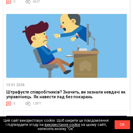
0
4627
10.01.2026
Штрафуєте співробітників? Значить, ви зазнали невдачі як
управлінець. Як навести лад без покарань
0
12871
Цей сайт використовує cookie. Щоб закрити це повідомлення
і підтвердити згоду на
використання cookie
на цьому сайті,
ОК
натисніть кнопку "Ок".