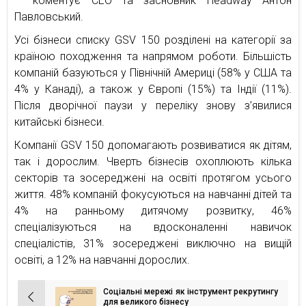
— коментує СЕО та засновник Headway Антон
Павловський.
Усі бізнеси списку GSV 150 розділені на категорії за
країною походження та напрямом роботи. Більшість
компаній базуються у Північній Америці (58% у США та
4% у Канаді), а також у Європі (15%) та Індії (11%).
Після дворічної паузи у переліку знову з’явилися
китайські бізнеси.
Компанії GSV 150 допомагають розвиватися як дітям,
так і дорослим. Чверть бізнесів охоплюють кілька
секторів та зосереджені на освіті протягом усього
життя. 48% компаній фокусуються на навчанні дітей та
4% на ранньому дитячому розвитку, 46%
спеціалізуються на вдосконаленні навичок
спеціалістів, 31% зосереджені виключно на вищій
освіті, а 12% на навчанні дорослих.
Соціальні мережі як інструмент рекрутингу
Навігація
для великого бізнесу