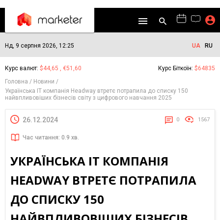
Нд, 9 серпня 2026, 12:25
UA
RU
Курс валют:
$44,65 , €51,60
Курс Біткоїн:
$64835
Головна
Новини
Українська IT компанія Headway втретє потрапила до списку 150
найвпливовіших бізнесів світу з цифрового навчання 2025
26.12.2024
0
1567
Час читання: 0.9 хв.
УКРАЇНСЬКА IT КОМПАНІЯ
HEADWAY ВТРЕТЄ ПОТРАПИЛА
ДО СПИСКУ 150
НАЙВПЛИВОВІШИХ БІЗНЕСІВ