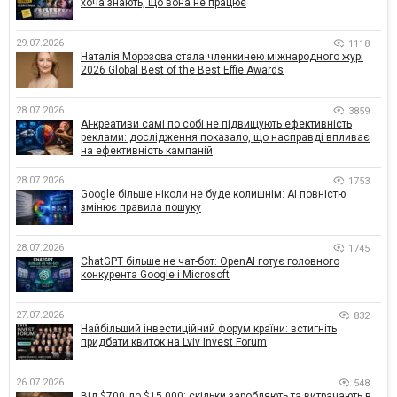
хоча знають, що вона не працює
29.07.2026
1118
Наталія Морозова стала членкинею міжнародного журі
2026 Global Best of the Best Effie Awards
28.07.2026
3859
AI-креативи самі по собі не підвищують ефективність
реклами: дослідження показало, що насправді впливає
на ефективність кампаній
28.07.2026
1753
Google більше ніколи не буде колишнім: AI повністю
змінює правила пошуку
28.07.2026
1745
ChatGPT більше не чат-бот: OpenAI готує головного
конкурента Google і Microsoft
27.07.2026
832
Найбільший інвестиційний форум країни: встигніть
придбати квиток на Lviv Invest Forum
26.07.2026
548
Від $700 до $15 000: скільки заробляють та витрачають в