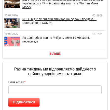
українському PR — інсайти від znamy та Women Make
Money
25.07.2026
2808
ROPO в дії: як онлайн впливає на офлайн-продажі —
дослідження COMFY
25.07.2026
3531
Як один оберт приніс Philips майже 10 мільйонів
переглядів
БІЛЬШЕ
Раз на тиждень ми відправляємо дайджест з
найпопулярнішими статтями.
Ваш email
*
Підписатися