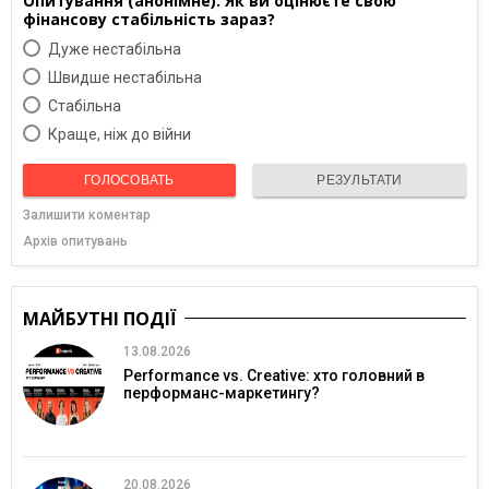
Опитування (анонімне). Як ви оцінюєте свою
фінансову стабільність зараз?
Дуже нестабільна
Швидше нестабільна
Cтабільна
Краще, ніж до війни
ГОЛОСОВАТЬ
РЕЗУЛЬТАТИ
Залишити коментар
Архів опитувань
МАЙБУТНІ ПОДІЇ
13.08.2026
Performance vs. Creative: хто головний в
перформанс-маркетингу?
20.08.2026