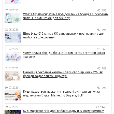
02.08.2026
453
WhatsApp прибиратиме повідомлення брендів з основних
чатів: що зміниться для бізнесу
02.08.2026
595
Штраф до €15 млн: у ЄС запрацювали нові правила для
чатботів і ШІ-контенту
31.07.2026
669
Чому великі бренди більше не змінюють логотипи кожні
три роки
31.07.2026
753
Найкращі рекламні кампанії першого півріччя 2026: які
бренди задавали тон індустрії
30.07.2026
995
Куди рухається маркетинг: головні сигнали ринку за
підсумками Digital Marketing Day від GoIT
29.07.2026
1449
67% маркетологів досі роблять одну й ту саму помилку,