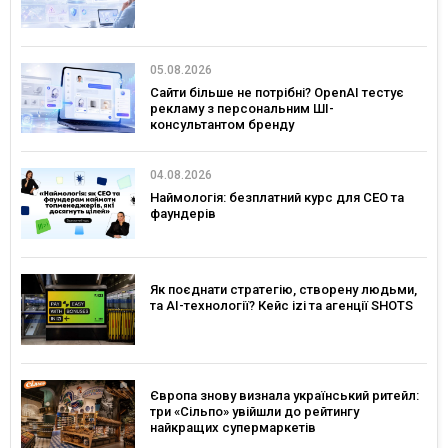
05.08.2026
Сайти більше не потрібні? OpenAI тестує
рекламу з персональним ШІ-
консультантом бренду
04.08.2026
Наймологія: безплатний курс для CEO та
фаундерів
Як поєднати стратегію, створену людьми,
та AI-технології? Кейс izi та агенції SHOTS
Європа знову визнала український ритейл:
три «Сільпо» увійшли до рейтингу
найкращих супермаркетів