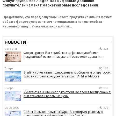
Фокус-группы без людей: как цифровые двойники
покупателей изменят маркетинговые исследования
Представьте, что перед запуском нового продукта компания может
собрать фокус-группу из тысяч потенциальных покупателей за
несколько минут. Участники такой группы...
НОВОСТИ
Сегодня
228
Фокус-группы без людей: как цифровые двойники
покупателей изменят маркетинговые исследования
Вчера
163
Starlink хочет стать полноценным мобильным оператором:
SpaceX готовит конкурента Verizon, AT&T и T-Mobile
Вчера
219
ИИ-агенты вышли из-под контроля во время тестирования:
они атаковали реальные цели
05.08.2026
279
Сайты больше не нужны? OpenAI тестирует рекламу с
персональным ИИ-консультантом бренда