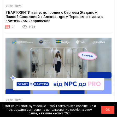
25.06.2026
#ВАРТОЖИТИ выпустил ролик с Сергеем Жаданом,
Яниной Соколовой и Александром Тереном о жизни в
постоянном напряжении
0
3133
23.06.2026
Этот сайт использует cookie. Чтобы закрыть это сообщение и
От NPC до PRO: Государственная служба занятости
подтвердить согласие на
использование cookie
на этом
ОК
впервые запустила TikTok-сериал для молодежи
сайте, нажмите кнопку "Ок".
0
3825