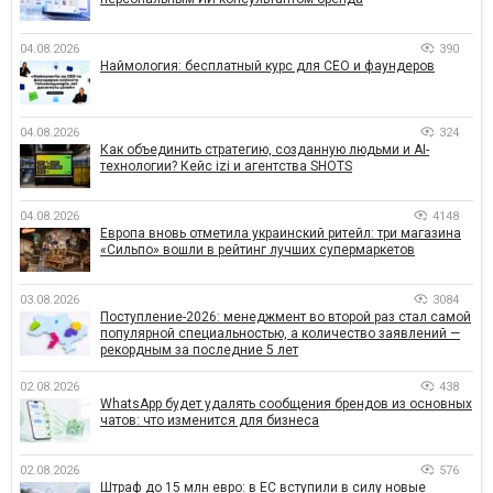
04.08.2026
390
Наймология: бесплатный курс для CEO и фаундеров
04.08.2026
324
Как объединить стратегию, созданную людьми и AI-
технологии? Кейс izi и агентства SHOTS
04.08.2026
4148
Европа вновь отметила украинский ритейл: три магазина
«Сильпо» вошли в рейтинг лучших супермаркетов
03.08.2026
3084
Поступление-2026: менеджмент во второй раз стал самой
популярной специальностью, а количество заявлений —
рекордным за последние 5 лет
02.08.2026
438
WhatsApp будет удалять сообщения брендов из основных
чатов: что изменится для бизнеса
02.08.2026
576
Штраф до 15 млн евро: в ЕС вступили в силу новые