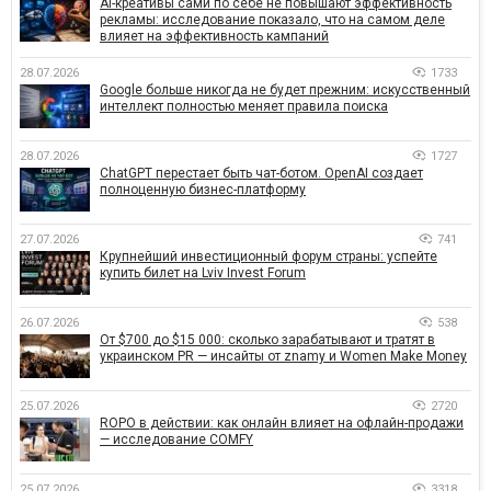
AI-креативы сами по себе не повышают эффективность
рекламы: исследование показало, что на самом деле
влияет на эффективность кампаний
28.07.2026
1733
Google больше никогда не будет прежним: искусственный
интеллект полностью меняет правила поиска
28.07.2026
1727
ChatGPT перестает быть чат-ботом. OpenAI создает
полноценную бизнес-платформу
27.07.2026
741
Крупнейший инвестиционный форум страны: успейте
купить билет на Lviv Invest Forum
26.07.2026
538
От $700 до $15 000: сколько зарабатывают и тратят в
украинском PR — инсайты от znamy и Women Make Money
25.07.2026
2720
ROPO в действии: как онлайн влияет на офлайн-продажи
— исследование COMFY
25.07.2026
3318