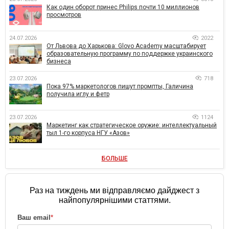
Как один оборот принес Philips почти 10 миллионов
просмотров
24.07.2026
2022
От Львова до Харькова: Glovo Academy масштабирует
образовательную программу по поддержке украинского
бизнеса
23.07.2026
718
Пока 97% маркетологов пишут промпты, Галичина
получила иглу и фетр
23.07.2026
1124
Маркетинг как стратегическое оружие: интеллектуальный
тыл 1-го корпуса НГУ «Азов»
БОЛЬШЕ
Раз на тиждень ми відправляємо дайджест з
найпопулярнішими статтями.
Ваш email
*