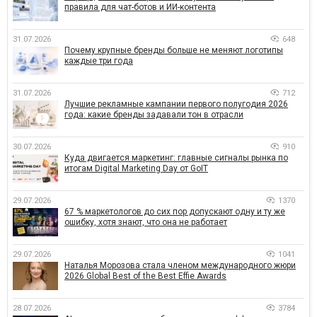
правила для чат-ботов и ИИ-контента
31.07.2026
648
Почему крупные бренды больше не меняют логотипы
каждые три года
31.07.2026
712
Лучшие рекламные кампании первого полугодия 2026
года: какие бренды задавали тон в отрасли
30.07.2026
910
Куда двигается маркетинг: главные сигналы рынка по
итогам Digital Marketing Day от GoIT
29.07.2026
1370
67 % маркетологов до сих пор допускают одну и ту же
ошибку, хотя знают, что она не работает
29.07.2026
1041
Наталья Морозова стала членом международного жюри
2026 Global Best of the Best Effie Awards
28.07.2026
3784