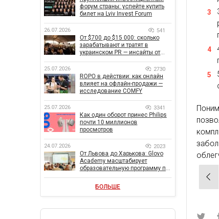
форум страны: успейте купить
билет на Lviv Invest Forum
26.07.2026
541
От $700 до $15 000: сколько
зарабатывают и тратят в
украинском PR — инсайты от
znamy и Women Make Money
25.07.2026
2730
ROPO в действии: как онлайн
влияет на офлайн-продажи —
исследование COMFY
Поним
25.07.2026
3341
Как один оборот принес Philips
позв
почти 10 миллионов
просмотров
комп
забо
24.07.2026
2023
От Львова до Харькова: Glovo
облег
Academy масштабирует
образовательную программу по
Нав
поддержке украинского
бизнеса
по
БОЛЬШЕ
зап