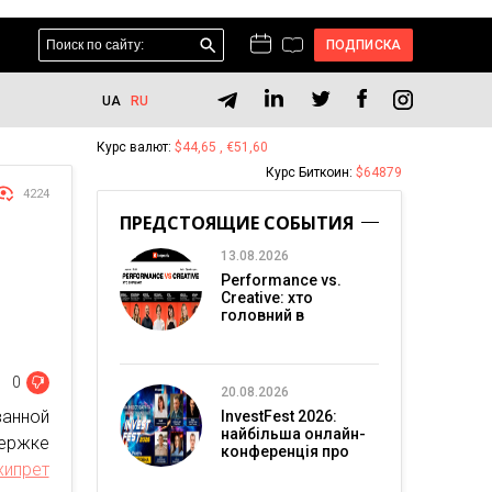
ПОДПИСКА
UA
RU
Курс валют:
$44,65 , €51,60
Курс Биткоин:
$64879
4224
ПРЕДСТОЯЩИЕ СОБЫТИЯ
13.08.2026
Performance vs.
Creative: хто
головний в
перформанс-
маркетингу?
0
20.08.2026
ванной
InvestFest 2026:
найбільша онлайн-
держке
конференція про
хипрет
інвестиції