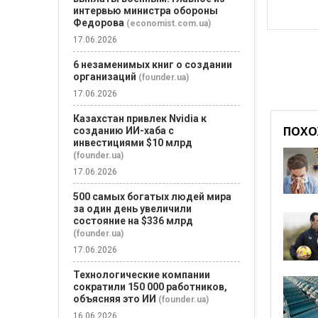
интервью министра обороны
Федорова
(economist.com.ua)
17.06.2026
6 незаменимых книг о создании
организаций
(founder.ua)
17.06.2026
Казахстан привлек Nvidia к
ПОХО
созданию ИИ-хаба с
инвестициями $10 млрд
(founder.ua)
17.06.2026
500 самых богатых людей мира
за один день увеличили
состояние на $336 млрд
(founder.ua)
17.06.2026
Технологические компании
сократили 150 000 работников,
объясняя это ИИ
(founder.ua)
16.06.2026