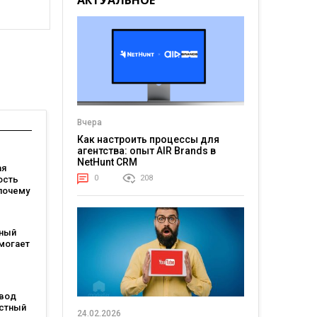
АКТУАЛЬНОЕ
Вчера
Как настроить процессы для
агентства: опыт AIR Brands в
NetHunt CRM
ая
0
208
ость
почему
зный
могает
ые
и
звод
естный
24.02.2026