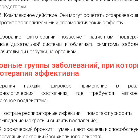
средствами.
Комплексное действие. Они могут сочетать отхаркивающи
противовоспалительный и спазмолитический эффекты.
льзование фитотерапии позволяет пациентам поддерж
вье дыхательной системы и облегчать симптомы забол
начительной нагрузки на организм.
овные группы заболеваний, при кото
отерапия эффективна
терапия находит широкое применение в разл
монологических состояниях, где требуется мягко
ексное воздействие:
острые респираторные инфекции — помогают ускорить
выведение мокроты и снизить воспаление;
хронический бронхит — уменьшают кашель и способству
регуляции секреции бронхиального секрета;