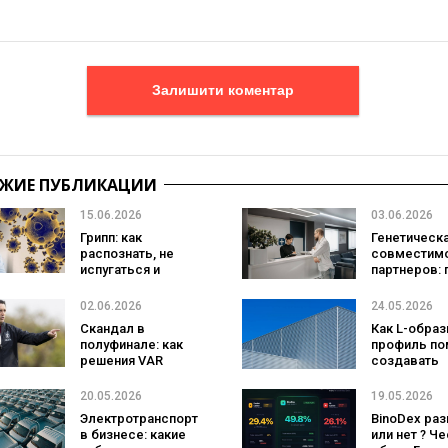
Залишити коментар
ЖИЕ ПУБЛИКАЦИИ
15.06.2026
03.06.2026
Грипп: как
Генетическ
распознать, не
совместим
испугаться и
партнеров: 
побороть болезнь
это важно
проверить
02.06.2026
24.05.2026
Скандал в
Как L-обра
полуфинале: как
профиль по
решения VAR
создавать
влияют на судьбу
долговечн
Лиги Европы
конструкци
20.05.2026
19.05.2026
Электротранспорт
BinoDex ра
в бизнесе: какие
или нет ? Ч