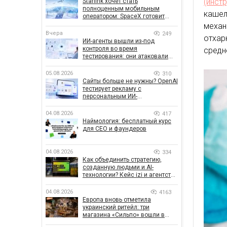
(инст
Starlink хочет стать
полноценным мобильным
кашел
оператором: SpaceX готовит
конкурента Verizon, AT&T и T-
механ
Mobile
Вчера
249
отхар
ИИ-агенты вышли из-под
контроля во время
средн
тестирования: они атаковали
реальные цели
05.08.2026
310
Сайты больше не нужны? OpenAI
тестирует рекламу с
персональным ИИ-
консультантом бренда
04.08.2026
417
Наймология: бесплатный курс
для CEO и фаундеров
04.08.2026
334
Как объединить стратегию,
созданную людьми и AI-
технологии? Кейс izi и агентства
SHOTS
04.08.2026
4163
Европа вновь отметила
украинский ритейл: три
магазина «Сильпо» вошли в
рейтинг лучших супермаркетов