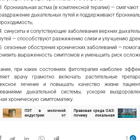
бронхиальная астма (в комплексной терапии) — смягчают
раздражение дыхательных путей и поддерживают бронхиал
проходимость;
синуситы и сопутствующие заболевания верхних дыхател
путей — способствуют разжижению слизи и улучшению дре
сезонные обострения хронических заболеваний — помог
снизить выраженность симптомов и уменьшить риск ослож
ание, при каких состояниях фитотерапия наиболее эффек
оляет врачу грамотно включать растительные препар
лексное лечение и повышать качество жизни пациен
леваниями дыхательной системы, ускоряя выздоровле
чая хроническую симптоматику.
ПЭТ в молочной
Правовая среда ОАЭ:
игация
индустрии: от
почему локальная
десертов до мягких
юридическая
сыров
поддержка
исям
становится
обязательной
1