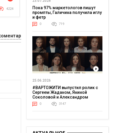
23.07.2026
Пока 97% маркетологов пишут
4224
промпты, Галичина получила иглу
и фетр
0
719
коментар
25.06.2026
#ВАРТОЖИТИ выпустил ролик с
Сергеем Жаданом, Яниной
Соколовой и Александром
Тереном о жизни в постоянном
0
3147
напряжении