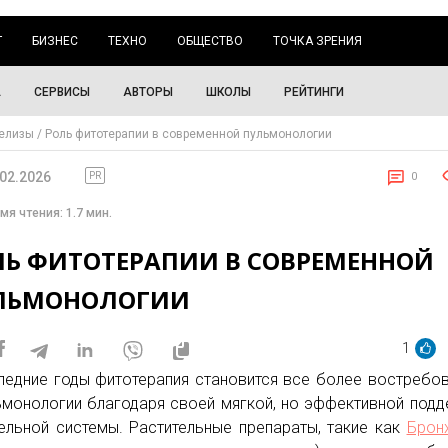
Г
БИЗНЕС
ТЕХНО
ОБЩЕСТВО
ТОЧКА ЗРЕНИЯ
А
СЕРВИСЫ
АВТОРЫ
ШКОЛЫ
РЕЙТИНГИ
елизы
Роль фитотерапии в современной пульмонологии
.02.2026
PR
0
мя чтения: 1.7 мин.
ЛЬ ФИТОТЕРАПИИ В СОВРЕМЕННОЙ
ЛЬМОНОЛОГИИ
1
ледние годы фитотерапия становится все более востребо
ьмонологии благодаря своей мягкой, но эффективной под
ельной системы. Растительные препараты, такие как
Брон