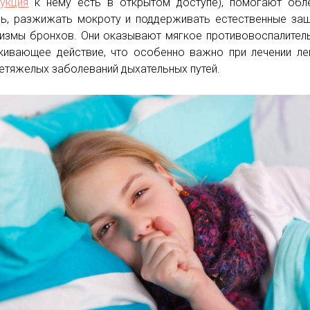
рукция
к нему есть в открытом доступе), помогают обл
ь, разжижать мокроту и поддерживать естественные за
измы бронхов. Они оказывают мягкое противовоспалител
кивающее действие, что особенно важно при лечении ле
етяжелых заболеваний дыхательных путей.