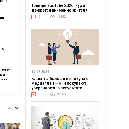
декс —
Тренды YouTube 2026: куда
движется внимание зрителя
 и
0
18182
ли
ля
026
го
ание
иги
ься от
17.02.2026
к и
Клиенты больше не покупают
ежий
медиаплан — они покупают
уверенность в результате
0
24585