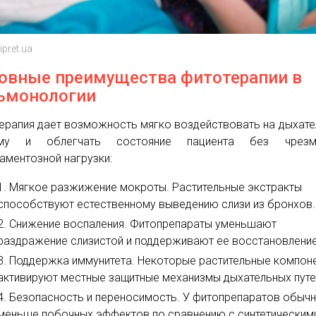
ipret.ua
овные преимущества фитотерапии в
ьмонологии
ерапия дает возможность мягко воздействовать на дыхат
ему и облегчать состояние пациента без чрезм
аментозной нагрузки:
Мягкое разжижение мокроты. Растительные экстракты
способствуют естественному выведению слизи из бронхов.
Снижение воспаления. Фитопрепараты уменьшают
раздражение слизистой и поддерживают ее восстановление
Поддержка иммунитета. Некоторые растительные компон
активируют местные защитные механизмы дыхательных путе
Безопасность и переносимость. У фитопрепаратов обыч
меньше побочных эффектов по сравнению с синтетическим