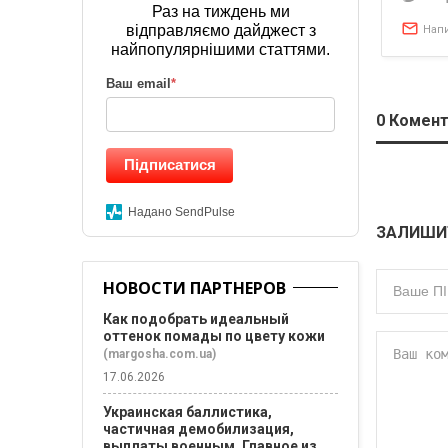
Раз на тиждень ми
відправляємо дайджест з
Нап
найпопулярнішими статтями.
Ваш email
*
0
Комент
Підписатися
Надано SendPulse
ЗАЛИШИ
НОВОСТИ ПАРТНЕРОВ
Как подобрать идеальный
оттенок помады по цвету кожи
(margosha.com.ua)
17.06.2026
Украинская баллистика,
частичная демобилизация,
выплаты военным. Главное из