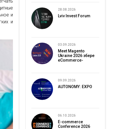
егчать
щитные
28.08.2026
ьное и
Lviv Invest Forum
гких и
03.09.2026
Meet Magento
Ukraine 2026 збере
eCommerce-
спільноту в Києві
09.09.2026
AUTONOMY: EXPO
06.10.2026
E-commerce
Conference 2026