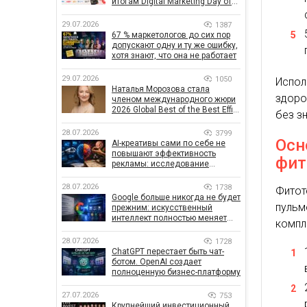
итогам Digital Marketing Day от
GoIT
29.07.2026
1387
67 % маркетологов до сих пор
допускают одну и ту же ошибку,
хотя знают, что она не работает
29.07.2026
1050
Испо
Наталья Морозова стала
здоро
членом международного жюри
2026 Global Best of the Best Effie
без з
Awards
28.07.2026
3799
Осн
AI-креативы сами по себе не
повышают эффективность
фит
рекламы: исследование
показало, что на самом деле
влияет на эффективность
28.07.2026
1738
Фито
кампаний
Google больше никогда не будет
пуль
прежним: искусственный
интеллект полностью меняет
компл
правила поиска
28.07.2026
1728
ChatGPT перестает быть чат-
ботом. OpenAI создает
полноценную бизнес-платформу
27.07.2026
753
Крупнейший инвестиционный