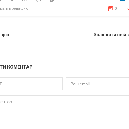
исать в редакцию
0
арів
Залишити свій 
ТИ КОМЕНТАР