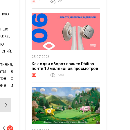
0
721
ьную
ьных
нажа;
ают
нений.
25.07.2026
тивна,
Как один оборот принес Philips
почти 10 миллионов просмотров
аты в
0
3341
тов с
ние и
0