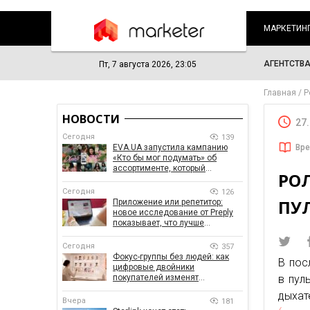
МАРКЕТИН
АГЕНТСТВ
Пт, 7 августа 2026, 23:05
Главная
Р
НОВОСТИ
27
Сегодня
139
EVA.UA запустила кампанию
Вре
«Кто бы мог подумать» об
ассортименте, который
РО
покупатели не ожидают увидеть
на платформе
Сегодня
126
ПУ
Приложение или репетитор:
новое исследование от Preply
показывает, что лучше
помогает заговорить на
иностранном языке
Сегодня
357
Фокус-группы без людей: как
В пос
цифровые двойники
покупателей изменят
в пул
маркетинговые исследования
дыхат
Вчера
181