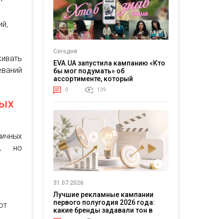
й,
Сегодня
ивать
EVA.UA запустила кампанию «Кто
еваний
бы мог подумать» об
ассортименте, который
покупатели не ожидают увидеть
0
139
на платформе
рых
ичных
е, но
31.07.2026
Лучшие рекламные кампании
первого полугодия 2026 года:
ют
какие бренды задавали тон в
отрасли