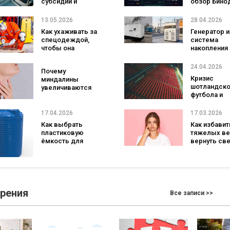
субсидии и
обзор Бино
регуляторные
проверка
требования важны
платформы
13.05.2026
28.04.2026
в Германии
отзывы
Как ухаживать за
Генератор и
спецодеждой,
система
чтобы она
накопления
служила дольше
энергии: что
выгоднее д
24.04.2026
Почему
бизнеса в 2
Кризис
миндалины
году?
шотландско
увеличиваются
футбола и
при воспалении
доминиров
АПЛ: новый
17.04.2026
17.03.2026
ландшафт Л
Как выбрать
Как избавит
чемпионов
пластиковую
тяжелых ве
ёмкость для
вернуть св
воды: полный гид
взгляд
зрения
Все записи >>