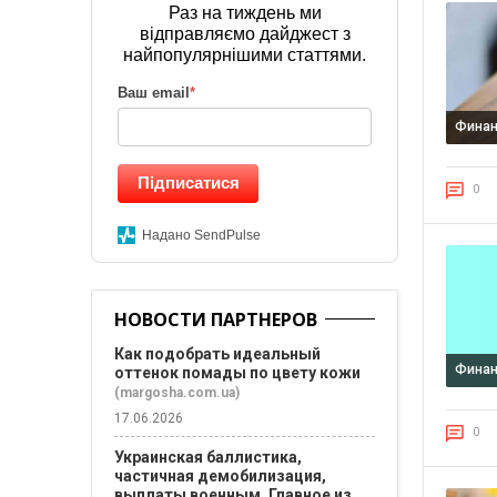
Раз на тиждень ми
відправляємо дайджест з
найпопулярнішими статтями.
Ваш email
*
Фина
Підписатися
0
Надано SendPulse
НОВОСТИ ПАРТНЕРОВ
Как подобрать идеальный
Фина
оттенок помады по цвету кожи
(margosha.com.ua)
17.06.2026
0
Украинская баллистика,
частичная демобилизация,
выплаты военным. Главное из