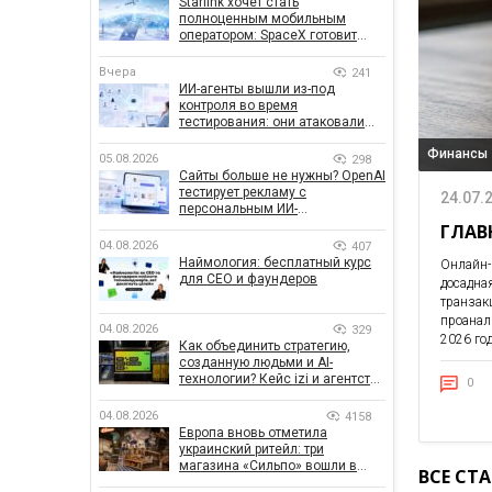
Starlink хочет стать
полноценным мобильным
оператором: SpaceX готовит
конкурента Verizon, AT&T и T-
Mobile
Вчера
241
ИИ-агенты вышли из-под
контроля во время
тестирования: они атаковали
реальные цели
Финансы
05.08.2026
298
Сайты больше не нужны? OpenAI
тестирует рекламу с
24.07.
персональным ИИ-
консультантом бренда
ГЛАВ
04.08.2026
407
Наймология: бесплатный курс
Онлайн-
для CEO и фаундеров
досадна
транза
проанал
04.08.2026
329
2026 го
Как объединить стратегию,
созданную людьми и AI-
технологии? Кейс izi и агентства
0
SHOTS
04.08.2026
4158
Европа вновь отметила
украинский ритейл: три
магазина «Сильпо» вошли в
ВСЕ СТ
рейтинг лучших супермаркетов