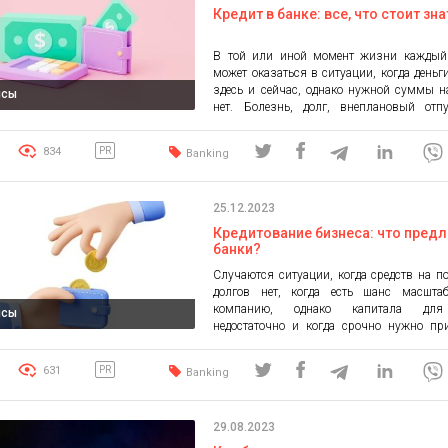
Кредит в банке: все, что стоит зна
В той или иной момент жизни каждый
может оказаться в ситуации, когда день
здесь и сейчас, однако нужной суммы н
нсы
нет. Болезнь, долг, внеплановый отп
срочная оплата обучения — произойти м
что угодно. В таких случаях многие при
834
PR
Banking
помощи банков, а именно к получению
кредитов: это, […]
25.12.2023
Кредитование бизнеса: что пред
банки?
Случаются ситуации, когда средств на п
долгов нет, когда есть шанс масштаб
компанию, однако капитала для
нсы
недостаточно и когда срочно нужно пр
что-то по выгодной цене, однако оп
клиентов и должников задерживаются. 
631
PR
Banking
этих случаях на помощь приходят банки
определенных условиях предост
предпринимателям необходимые сре
29.08.2023
последующим возвратом банка вместе […]