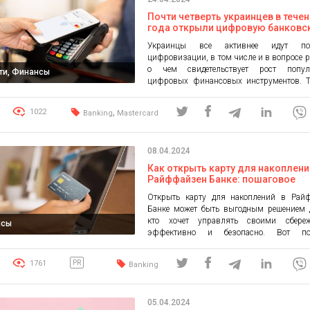
аналитическая платформа Co
Почти четверть украинцев в тече
проанализировала […]
года открыли цифровую банковс
карту: исследование
Украинцы все активнее идут п
цифровизации, в том числе и в вопросе р
о чем свидетельствует рост попул
ти, Финансы
цифровых финансовых инструментов. Т
украинцев на протяжении прошлого г
оплачивали покупки бесконтактно ц
,
1022
Banking
Mastercard
картой с помощью смартфона или 
гаджета с NFC, что на 11 пп больше, ч
ранее. Особенно заметно пользован
08.04.2024
оплатами […]
Как открыть карту для накоплени
Райффайзен Банке: пошаговое
руководство
Открыть карту для накоплений в Рай
Банке может быть выгодным решением д
кто хочет управлять своими сбере
нсы
эффективно и безопасно. Вот пош
руководство, которое поможет вам легко
накопительную карту в этом банке.
1761
PR
Banking
изучение предложений Перед тем как 
карту, важно изучить все доступные в
накопительных карт, которые предлага
05.04.2024
Ознакомьтесь какие […]