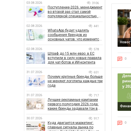
03.08.2026
3106
Поступление-2026: менеджмент
во второй раз стал самой
популярной специальностью, а
количество заявлений —
рекордным за последние 5 лет
02.08.2026
441
WhatsApp будет удалять
сообщения брендов из
основных чатов: что изменится
Новос
для бизнеса
02.08.2026
578
Штраф до 15 млн евро: в ЕС
вступили в силу новые правила
0
для чат-ботов и ИИ-контента
31.07.2026
651
Почему крупные бренды больше
не меняют логотипы каждые три
года
31.07.2026
717
Лучшие рекламные кампании
первого полугодия 2026 года:
Фина
какие бренды задавали тон в
отрасли
30.07.2026
917
0
Куда двигается маркетинг:
главные сигналы рынка по