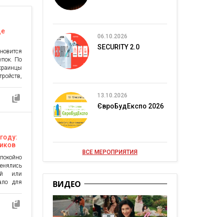
ще
06.10.2026
SECURITY 2.0
новится
упок. По
краинцы
ройств,
иходится
стройств
13.10.2026
pple Pay
ЄвроБудЕкспо 2026
огда как
ри этом
году:
иков
ВСЕ МЕРОПРИЯТИЯ
спокойно
нялись
ий или
ало для
ВИДЕО
 среду.
о видно,
тику, а
роках и