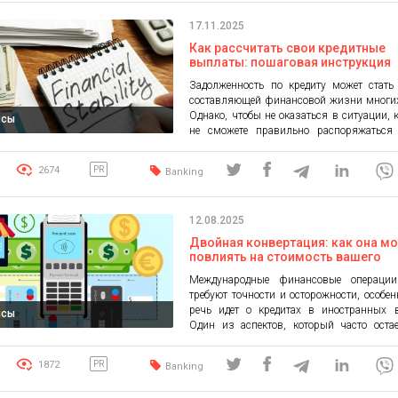
валютах размещения средств. Подробны
17.11.2025
о депозитном рынке, а […]
Как рассчитать свои кредитные
выплаты: пошаговая инструкция
Задолженность по кредиту может стать
составляющей финансовой жизни многих
Однако, чтобы не оказаться в ситуации, 
нсы
не сможете правильно распоряжаться
финансами, важно заранее понят
правильно рассчитать свои кредитные 
2674
PR
Banking
Это поможет вам контролировать свои 
избегать штрафов и обеспечить фин
стабильность. В этой статье мы п
12.08.2025
рассмотрим, как это сделать. […]
Двойная конвертация: как она м
повлиять на стоимость вашего
международного кредита?
Международные финансовые операции
требуют точности и осторожности, особен
речь идет о кредитах в иностранных в
нсы
Один из аспектов, который часто оста
внимания, — это двойная конвертац
может существенно повлиять на стоимост
1872
PR
Banking
кредита и в результате обер
дополнительными расходами. Д