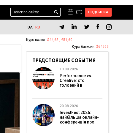
ПОДПИСКА
UA
RU
Курс валют:
$44,65 , €51,60
Курс Биткоин:
$64969
ПРЕДСТОЯЩИЕ СОБЫТИЯ
13.08.2026
Performance vs.
Creative: хто
головний в
перформанс-
маркетингу?
20.08.2026
InvestFest 2026:
найбільша онлайн-
конференція про
інвестиції