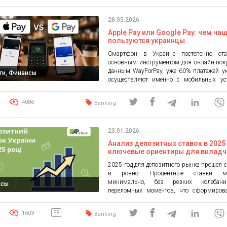
28.05.2026
Apple Pay или Google Pay: чем ча
пользуются украинцы
Смартфон в Украине постепенно ста
основным инструментом для онлайн-пок
данным WayForPay, уже 60% платежей у
ти, Финансы
осуществляют именно с мобильных уст
тогда как на настольные компьютеры пр
лишь 40%. Вместе с ростом мобильных у
4086
Banking
меняется и структура самих платежей. A
сегодня занимает 45% онлайн-платежей, т
доля Google Pay составляет 20%. П
23.01.2026
пользователи […]
Анализ депозитных ставок в 2025 
ключевые ориентиры для вкладч
2025 год для депозитного рынка прошел 
и ровно. Процентные ставки ме
минимально, без резких колебан
нсы
переломных моментов, что сформиров
вкладчиков понятную и предсказуемую
Именно благодаря динамике ставок хорош
1603
PR
Banking
как банки выстраивали свою поли
вкладчики — принимали решения о с