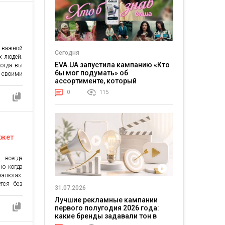
е данные
 важной
Сегодня
 людей.
EVA.UA запустила кампанию «Кто
когда вы
бы мог подумать» об
 своими
ассортименте, который
ь, как
покупатели не ожидают увидеть
выплаты.
0
115
на платформе
расходы,
ансовую
ошагово
ожет
 всегда
но когда
алютах.
ется без
31.07.2026
ия. Она
Лучшие рекламные кампании
ь вашего
первого полугодия 2026 года:
нуться
какие бренды задавали тон в
авайте
отрасли