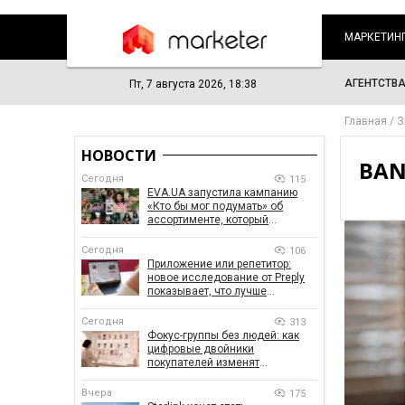
МАРКЕТИН
АГЕНТСТВ
Пт, 7 августа 2026, 18:38
Главная
З
НОВОСТИ
BAN
Сегодня
115
EVA.UA запустила кампанию
«Кто бы мог подумать» об
ассортименте, который
покупатели не ожидают увидеть
на платформе
Сегодня
106
Приложение или репетитор:
новое исследование от Preply
показывает, что лучше
помогает заговорить на
иностранном языке
Сегодня
313
Фокус-группы без людей: как
цифровые двойники
покупателей изменят
маркетинговые исследования
Вчера
175