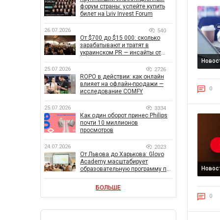
форум страны: успейте купить
билет на Lviv Invest Forum
26.07.2026
540
От $700 до $15 000: сколько
зарабатывают и тратят в
украинском PR — инсайты от
znamy и Women Make Money
Новос
25.07.2026
2726
ROPO в действии: как онлайн
влияет на офлайн-продажи —
0
исследование COMFY
25.07.2026
3334
Как один оборот принес Philips
почти 10 миллионов
просмотров
24.07.2026
2023
От Львова до Харькова: Glovo
Academy масштабирует
Новос
образовательную программу по
поддержке украинского
бизнеса
БОЛЬШЕ
0