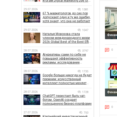
итогам Digital Marketing Day от
GoIT
29.07.2026
1381
67 % маркетологов до сих пор
допускают одну и ту же ошибку,
хотя знают, что она не работает
29.07.2026
1047
Наталья Морозова стала
Фина
членом международного жюри
2026 Global Best of the Best Effie
Awards
0
28.07.2026
3797
AI-креативы сами по себе не
повышают эффективность
рекламы: исследование
показало, что на самом деле
влияет на эффективность
28.07.2026
1735
кампаний
Google больше никогда не будет
прежним: искусственный
интеллект полностью меняет
правила поиска
28.07.2026
1728
Фина
ChatGPT перестает быть чат-
ботом. OpenAI создает
полноценную бизнес-платформу
0
27.07.2026
750
Крупнейший инвестиционный