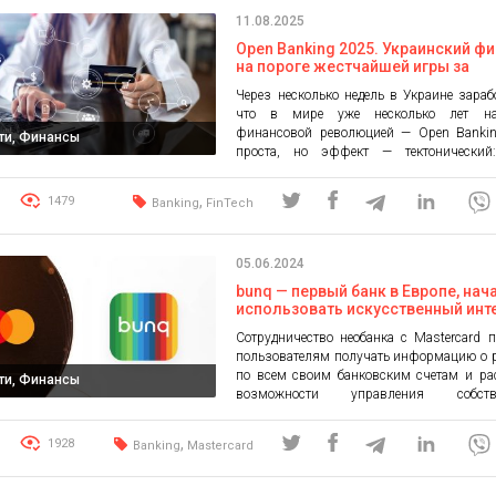
рассмотрим, что это такое, как происход
11.08.2025
избежать ненужных расходов. […]
Open Banking 2025. Украинский фи
на пороге жестчайшей игры за
выживание
Через несколько недель в Украине зарабо
что в мире уже несколько лет на
финансовой революцией — Open Bankin
ти, Финансы
проста, но эффект — тектонический
перестают быть монополистами на данн
клиентов и открывают их для сто
,
1479
Banking
FinTech
поставщиков финансовых услуг (Thir
Providers — TPP). Участники р
Национальный банк, коммерческие
05.06.2024
технологические провайдеры […]
bunq — первый банк в Европе, на
использовать искусственный инт
в открытом банкинге с Mastercar
Сотрудничество необанка с Mastercard 
пользователям получать информацию о 
по всем своим банковским счетам и ра
ти, Финансы
возможности управления собств
финансами, в то же время способствуя 
открытого банкинга в Европе. Второй по 
,
1928
Banking
Mastercard
необанк в Европе bunq в сотруднич
Mastercard предоставит 12,5 млн польз
по всей Европе полный доступ к просм