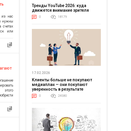
ть
Тренды YouTube 2026: куда
движется внимание зрителя
 из нас
0
18179
ги нужны
а счетах
уск или
ожет все
бегают к
 от них
лагают
17.02.2026
Клиенты больше не покупают
огашение
медиаплан — они покупают
ировать
уверенность в результате
 этого
иобрести
0
24580
латы от
Во всех
: они на
авляют
дства с