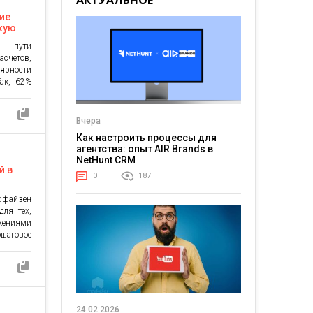
АКТУАЛЬНОЕ
incub
ние
кую
о пути
асчетов,
ярности
ак, 62%
ода уже
ифровой
другого
Вчера
ем годом
Как настроить процессы для
ие NFC-
агентства: опыт AIR Brands в
NetHunt CRM
й в
0
187
ффайзен
ля тех,
жениями
аговое
 открыть
 Шаг 1:
открыть
арианты
ет банк.
24.02.2026