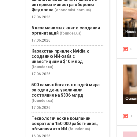
интервью министра обороны
Федорова
(economist.com.ua)
17.06.2026
6 незаменимых книг о создании
Новос
организаций
(founder.ua)
17.06.2026
0
Казахстан привлек Nvidia к
созданию ИИ-хаба с
инвестициями $10 млрд
(founder.ua)
17.06.2026
500 самых богатых людей мира
за один день увеличили
состояние на $336 млрд
Фина
(founder.ua)
17.06.2026
1
Технологические компании
сократили 150 000 работников,
объясняя это ИИ
(founder.ua)
16.06.2026