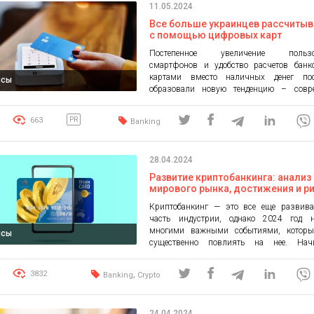
11.05.2024
финансовых […]
Все больше украинцев рассчиты
с помощью цифровых карт
Постепенное увеличение пользов
смартфонов и удобство расчетов банк
картами вместо наличных денег пос
нсы
образовали новую тенденцию – совр
украинцы охотно пользуются циф
картами и платят с помощью технолог
663
PR
Banking
Исследование MasterIndex показывает, чт
прирост наблюдается в старшей воз
группе 36-60 лет. Тренд на диджитал-
28.04.2024
результатам исследования, прове
компанией Mastercard, был зафик
Развитие криптобанкинга: анализ
немалый прирост […]
мирового рынка, достижения и р
Криптобанкинг — это все еще развив
часть индустрии, однако 2024 год 
многими важными событиями, которы
нсы
существенно повлиять на нее. На
нормативно-правового регулиров
заканчивая глобальным принятием крип
,
3832
Banking
Crypto
Все больше компаний испол
криптобанкинговые решения для предос
клиентам новых услуг, быть в курс
24.04.2024
тенденций и развивать свой бизнес. Те