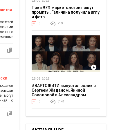
23.07.2026
Пока 97% маркетологов пишут
ваются
промпты, Галичина получила иглу
и фетр
ателей
0
719
овскими
тепенно
еменные
ровыми
ии NFC.
о особый
растной
карты По
денного
сирован
иски
25.06.2026
#ВАРТОЖИТИ выпустил ролик с
ающаяся
Сергеем Жаданом, Яниной
насыщен
Соколовой и Александром
е могут
Тереном о жизни в постоянном
чиная с
0
3141
напряжении
ания и
товалют.
ьзуют
тавления
е новых
хнически