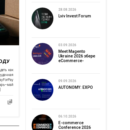
28.08.2026
Lviv Invest Forum
03.09.2026
Meet Magento
Ukraine 2026 збере
ГОДУ
eCommerce-
спільноту в Києві
деть как
удачная
yForPay
09.09.2026
варь–май
AUTONOMY: EXPO
]
06.10.2026
E-commerce
Conference 2026