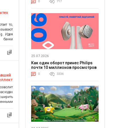
ит и как
0
717
нтех
тает то,
зывают
g. Идея
: банки
ые своих
ронних
d Party
25.07.2026
ынка —
Как один оборот принес Philips
 банки,
почти 10 миллионов просмотров
0
3334
чавший
еллект
d
позволит
расходах
сширить
енными
развитию
величине
естве с
ователям
отру их