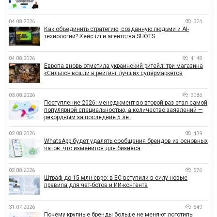
04.08.2026
324
Как объединить стратегию, созданную людьми и AI-
технологии? Кейс izi и агентства SHOTS
04.08.2026
4148
Европа вновь отметила украинский ритейл: три магазина
«Сильпо» вошли в рейтинг лучших супермаркетов
03.08.2026
3086
Поступление-2026: менеджмент во второй раз стал самой
популярной специальностью, а количество заявлений —
рекордным за последние 5 лет
02.08.2026
439
WhatsApp будет удалять сообщения брендов из основных
чатов: что изменится для бизнеса
02.08.2026
576
Штраф до 15 млн евро: в ЕС вступили в силу новые
правила для чат-ботов и ИИ-контента
31.07.2026
649
Почему крупные бренды больше не меняют логотипы