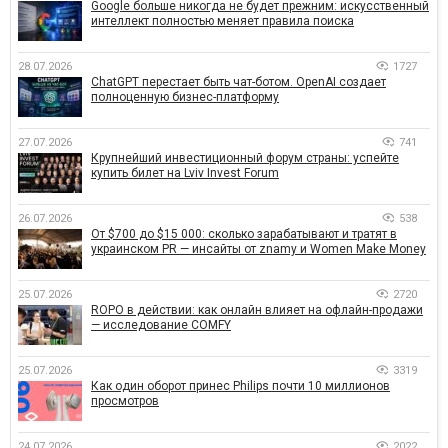
Google больше никогда не будет прежним: искусственный
интеллект полностью меняет правила поиска
28.07.2026
1727
ChatGPT перестает быть чат-ботом. OpenAI создает
полноценную бизнес-платформу
27.07.2026
741
Крупнейший инвестиционный форум страны: успейте
купить билет на Lviv Invest Forum
26.07.2026
538
От $700 до $15 000: сколько зарабатывают и тратят в
украинском PR — инсайты от znamy и Women Make Money
25.07.2026
2720
ROPO в действии: как онлайн влияет на офлайн-продажи
— исследование COMFY
25.07.2026
3319
Как один оборот принес Philips почти 10 миллионов
просмотров
24.07.2026
2022