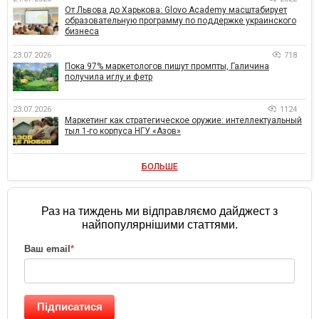
От Львова до Харькова: Glovo Academy масштабирует
образовательную программу по поддержке украинского
бизнеса
23.07.2026
718
Пока 97% маркетологов пишут промпты, Галичина
получила иглу и фетр
23.07.2026
1124
Маркетинг как стратегическое оружие: интеллектуальный
тыл 1-го корпуса НГУ «Азов»
БОЛЬШЕ
Раз на тиждень ми відправляємо дайджест з
найпопулярнішими статтями.
Ваш email
*
Підписатися