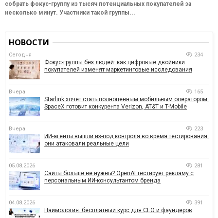
собрать фокус-группу из тысяч потенциальных покупателей за
несколько минут. Участники такой группы...
НОВОСТИ
Сегодня
234
Фокус-группы без людей: как цифровые двойники
покупателей изменят маркетинговые исследования
Вчера
165
Starlink хочет стать полноценным мобильным оператором:
SpaceX готовит конкурента Verizon, AT&T и T-Mobile
Вчера
223
ИИ-агенты вышли из-под контроля во время тестирования:
они атаковали реальные цели
05.08.2026
281
Сайты больше не нужны? OpenAI тестирует рекламу с
персональным ИИ-консультантом бренда
04.08.2026
391
Наймология: бесплатный курс для CEO и фаундеров