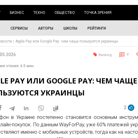
Г
БИЗНЕС
ТЕХНО
ОБЩЕСТВО
ТОЧКА ЗРЕНИЯ
А
СЕРВИСЫ
АВТОРЫ
ШКОЛЫ
РЕЙТИНГИ
овости
Apple Pay или Google Pay: чем чаще пользуются украинцы
.05.2026
0
Banking
мя чтения: 6.5 мин.
LE PAY ИЛИ GOOGLE PAY: ЧЕМ ЧАЩЕ
ЛЬЗУЮТСЯ УКРАИНЦЫ
2
фон в Украине постепенно становится основным инстру
нлайн-покупок. По данным WayForPay, уже 60% платежей ук
ствляют именно с мобильных устройств, тогда как на наст