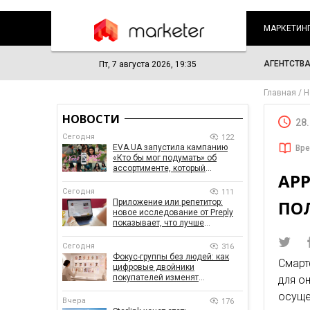
МАРКЕТИН
АГЕНТСТВ
Пт, 7 августа 2026, 19:35
Главная
Н
НОВОСТИ
28
Сегодня
122
EVA.UA запустила кампанию
Вре
«Кто бы мог подумать» об
ассортименте, который
APP
покупатели не ожидают увидеть
на платформе
Сегодня
111
ПО
Приложение или репетитор:
новое исследование от Preply
показывает, что лучше
помогает заговорить на
иностранном языке
Сегодня
316
Фокус-группы без людей: как
Смарт
цифровые двойники
покупателей изменят
для о
маркетинговые исследования
осуще
Вчера
176