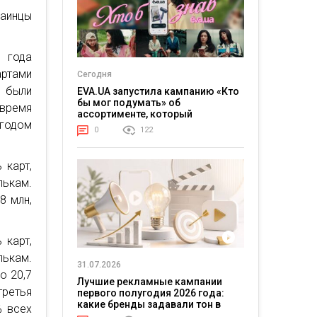
аинцы
5 года
артами
Сегодня
 были
EVA.UA запустила кампанию «Кто
бы мог подумать» об
 время
ассортименте, который
 годом
покупатели не ожидают увидеть
0
122
на платформе
 карт,
лькам.
8 млн,
 карт,
лькам.
31.07.2026
о 20,7
Лучшие рекламные кампании
третья
первого полугодия 2026 года:
какие бренды задавали тон в
% всех
отрасли