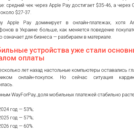
е: средний чек через Apple Pay достигает $35-46, а через 
 около $27-37.
у Apple Pay доминирует в онлайн-платежах, хотя And
фонов в Украине больше, как меняется поведение покупат
то означает для бизнеса — разбираем в материале.
ильные устройства уже стали основ
алом оплаты
есколько лет назад настольные компьютеры оставались г
чником онлайн-покупок. Но сейчас ситуация кардин
илась.
нным WayForPay, доля мобильных платежей стабильно расте
2024 год — 53%;
2025 год — 57%;
2026 год — 60%.