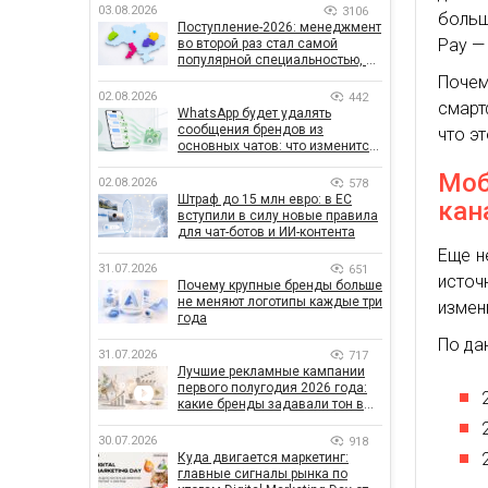
03.08.2026
3106
больш
Поступление-2026: менеджмент
Pay —
во второй раз стал самой
популярной специальностью, а
количество заявлений —
Почем
рекордным за последние 5 лет
02.08.2026
442
смарт
WhatsApp будет удалять
сообщения брендов из
что э
основных чатов: что изменится
для бизнеса
Моб
02.08.2026
578
Штраф до 15 млн евро: в ЕС
кан
вступили в силу новые правила
для чат-ботов и ИИ-контента
Еще н
31.07.2026
651
исто
Почему крупные бренды больше
не меняют логотипы каждые три
измен
года
По да
31.07.2026
717
Лучшие рекламные кампании
первого полугодия 2026 года:
какие бренды задавали тон в
отрасли
30.07.2026
918
Куда двигается маркетинг:
главные сигналы рынка по