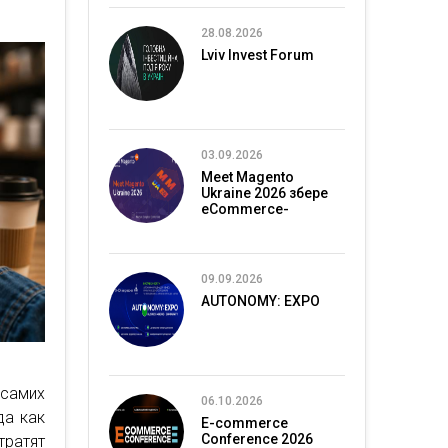
28.08.2026
Lviv Invest Forum
03.09.2026
Meet Magento
Ukraine 2026 збере
eCommerce-
спільноту в Києві
09.09.2026
AUTONOMY: EXPO
 самих
06.10.2026
да как
E-commerce
Conference 2026
тратят