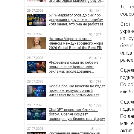
итогам Digital Marketing Day от
GoIT
То е
29.07.2026
1382
совер
67 % маркетологов до сих пор
допускают одну и ту же ошибку,
Этот
хотя знают, что она не работает
украи
29.07.2026
1047
на су
Наталья Морозова стала
членом международного жюри
безна
2026 Global Best of the Best Effie
средн
Awards
28.07.2026
3797
ранее
AI-креативы сами по себе не
повышают эффективность
Отдел
рекламы: исследование
показало, что на самом деле
подкл
влияет на эффективность
28.07.2026
1736
По со
кампаний
Google больше никогда не будет
прежним: искусственный
или б
интеллект полностью меняет
правила поиска
Отде
28.07.2026
1728
подкл
ChatGPT перестает быть чат-
ботом. OpenAI создает
По да
полноценную бизнес-платформу
млн е
27.07.2026
750
актив
Крупнейший инвестиционный