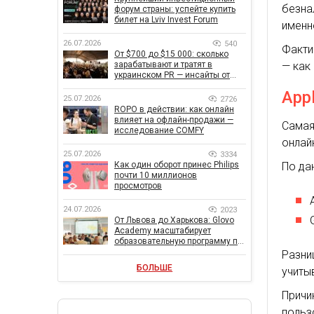
безна
форум страны: успейте купить
билет на Lviv Invest Forum
именн
26.07.2026
540
Факти
От $700 до $15 000: сколько
— как
зарабатывают и тратят в
украинском PR — инсайты от
znamy и Women Make Money
App
25.07.2026
2726
ROPO в действии: как онлайн
влияет на офлайн-продажи —
Самая
исследование COMFY
онлай
25.07.2026
3334
По да
Как один оборот принес Philips
почти 10 миллионов
просмотров
24.07.2026
2023
От Львова до Харькова: Glovo
Academy масштабирует
образовательную программу по
поддержке украинского
Разни
бизнеса
БОЛЬШЕ
учиты
Прич
польз