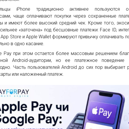
ельцы iPhone традиционно активнее пользуются он
сами, чаще оплачивают покупки через сохраненные пла
ы и имеют более высокий средний чек. Кроме того, экос
 сильнее «заточена» под бесшовные платежи: Face ID, инте
i, App Store и Apple Wallet формируют привычку оплачивать п
льно в одно касание.
e Pay при этом остается более массовым решением бла
ной Android-аудитории, но ее платежное поведение 
одно. Часть пользователей Android до сих пор выбирает 
карты или наложенный платеж.