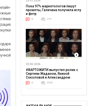
23.07.2026
Пока 97% маркетологов пишут
лайн-
промпты, Галичина получила иглу
тежные
и фетр
истема
0
719
грация
окупки
годаря
менее
ручной
25.06.2026
#ВАРТОЖИТИ выпустил ролик с
Сергеем Жаданом, Яниной
Соколовой и Александром
Тереном о жизни в постоянном
0
3142
напряжении