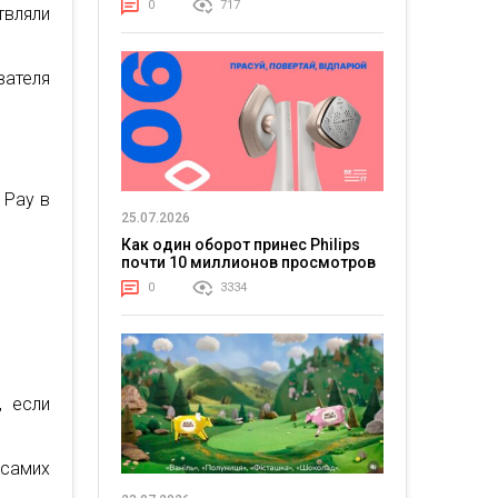
0
717
вляли
вателя
 Pay в
25.07.2026
Как один оборот принес Philips
почти 10 миллионов просмотров
0
3334
, если
самих