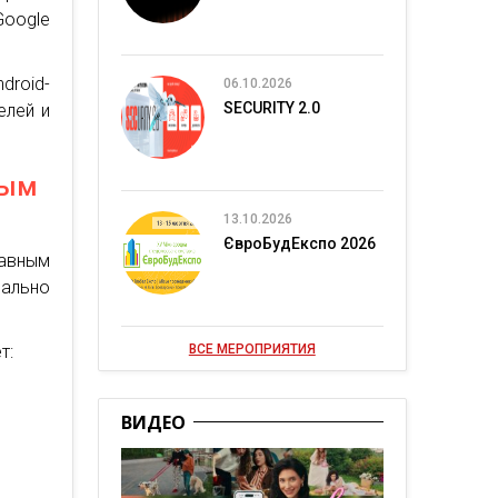
Google
roid-
06.10.2026
SECURITY 2.0
елей и
ным
13.10.2026
ЄвроБудЕкспо 2026
лавным
ально
т:
ВСЕ МЕРОПРИЯТИЯ
ВИДЕО