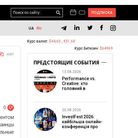
ПОДПИСКА
UA
RU
Курс валют:
$44,65 , €51,60
Курс Биткоин:
$64969
4087
ПРЕДСТОЯЩИЕ СОБЫТИЯ
13.08.2026
Performance vs.
Creative: хто
головний в
перформанс-
маркетингу?
0
20.08.2026
ментом
InvestFest 2026:
найбільша онлайн-
раинцы
конференція про
ольные
інвестиції