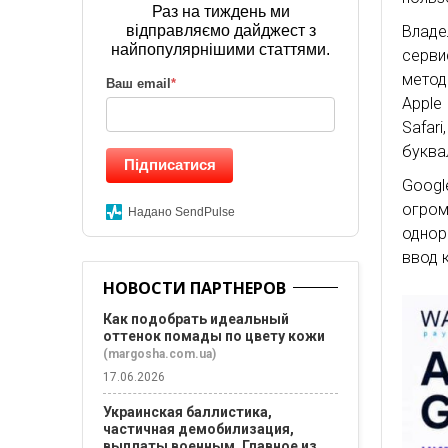
Раз на тиждень ми
Влад
відправляємо дайджест з
найпопулярнішими статтями.
серви
метод
Ваш email
*
Apple
Safar
буква
Підписатися
Googl
огром
Надано SendPulse
однор
ввод 
НОВОСТИ ПАРТНЕРОВ
Как подобрать идеальный
оттенок помады по цвету кожи
(margosha.com.ua)
17.06.2026
Украинская баллистика,
частичная демобилизация,
выплаты военным. Главное из