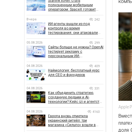
Starlink хочет стать
компь
полноценным мобильным
оператором: SpaceX готовит
конкурента Verizon, AT&T и T-
Mobile
Вчера
242
ИИ-агенты вышли из-под
контроля во время
тестирования: они атаковали
реальные цели
05.08.2026
299
Сайты больше не нужны? OpenAI
тестирует рекламу с
персональным ИИ-
консультантом бренда
04.08.2026
409
Наймология: бесплатный курс
для CEO и фаундеров
04.08.2026
331
Как объединить стратегию,
созданную людьми и AI-
технологии? Кейс izi и агентства
SHOTS
Apple 
04.08.2026
4160
Вмест
Европа вновь отметила
украинский ритейл: три
плате
магазина «Сильпо» вошли в
доля 
рейтинг лучших супермаркетов