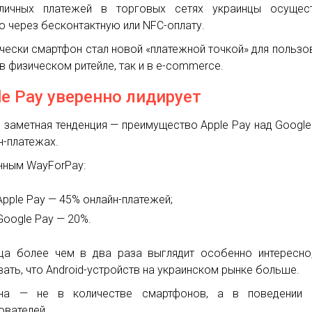
личных платежей в торговых сетях украинцы осущест
о через бесконтактную или NFC-оплату.
чески смартфон стал новой «платежной точкой» для пользо
 в физическом ритейле, так и в e-commerce.
le Pay уверенно лидирует
 заметная тенденция — преимущество Apple Pay над Google
н-платежах.
нным WayForPay:
Apple Pay — 45% онлайн-платежей;
Google Pay — 20%.
ца более чем в два раза выглядит особенно интересно
вать, что Android-устройств на украинском рынке больше.
ина — не в количестве смартфонов, а в поведении 
ователей.