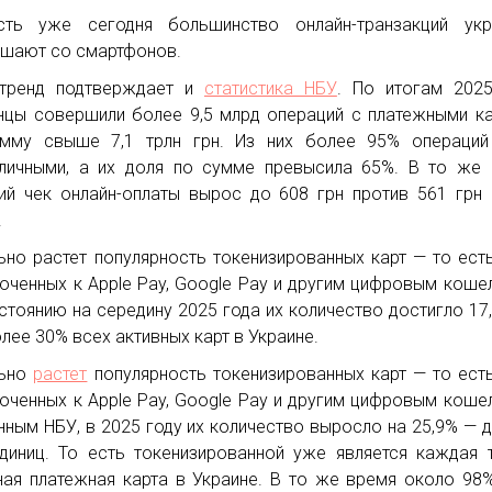
сть уже сегодня большинство онлайн-транзакций укр
шают со смартфонов.
 тренд подтверждает и
статистика НБУ
. По итогам 202
нцы совершили более 9,5 млрд операций с платежными к
мму свыше 7,1 трлн грн. Из них более 95% операций
личными, а их доля по сумме превысила 65%. В то же
ий чек онлайн-оплаты вырос до 608 грн против 561 грн
.
ьно растет популярность токенизированных карт — то есть
юченных к Apple Pay, Google Pay и другим цифровым коше
стоянию на середину 2025 года их количество достигло 17,
олее 30% всех активных карт в Украине.
льно
растет
популярность токенизированных карт — то есть
юченных к Apple Pay, Google Pay и другим цифровым коше
нным НБУ, в 2025 году их количество выросло на 25,9% — д
диниц. То есть токенизированной уже является каждая 
ная платежная карта в Украине. В то же время около 98