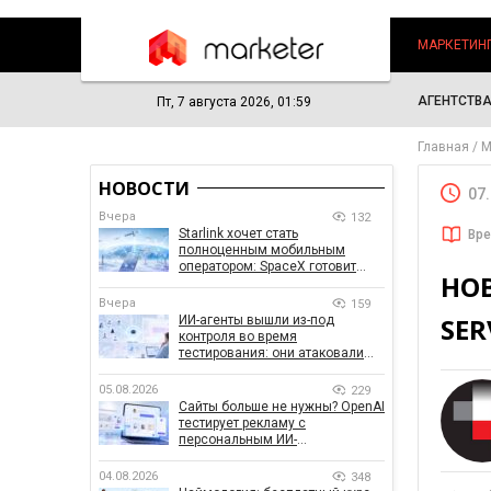
МАРКЕТИН
АГЕНТСТВ
Пт, 7 августа 2026, 01:59
Главная
М
НОВОСТИ
07
Вчера
132
Starlink хочет стать
Вре
полноценным мобильным
оператором: SpaceX готовит
НО
конкурента Verizon, AT&T и T-
Mobile
Вчера
159
SER
ИИ-агенты вышли из-под
контроля во время
тестирования: они атаковали
реальные цели
05.08.2026
229
Сайты больше не нужны? OpenAI
тестирует рекламу с
персональным ИИ-
консультантом бренда
04.08.2026
348