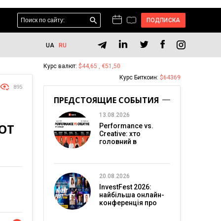
ПОДПИСКА
UA
RU
Курс валют:
$44,65 , €51,50
Курс Биткоин:
$64369
895
ПРЕДСТОЯЩИЕ СОБЫТИЯ
13.08.2026
ОТ
Performance vs.
Creative: хто
головний в
перформанс-
маркетингу?
20.08.2026
InvestFest 2026:
найбільша онлайн-
конференція про
інвестиції