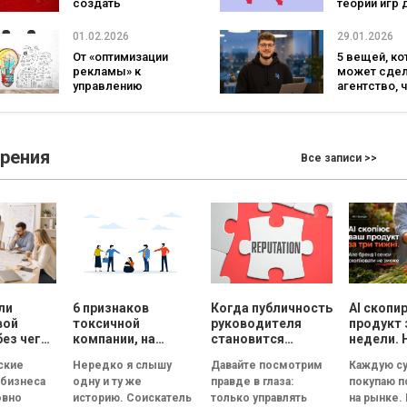
создать
теории игр 
эмоциональную
теории хаос
связь, которая
01.02.2026
29.01.2026
дает результат
От «оптимизации
5 вещей, к
рекламы» к
может сдел
управлению
агентство, 
спросом:
повысить
ценностная логика
конверсию
маркетинга
продаж
зрения
Все записи >>
ли
6 признаков
Когда публичность
AI скопи
вой
токсичной
руководителя
продукт 
без чего
компании, на
становится
недели. 
ет
которые нужно
риском для
смыслы
ские
Нередко я слышу
Давайте посмотрим
Каждую су
обратить
репутации
скопиров
 бизнеса
одну и ту же
правде в глаза:
покупаю 
ь
внимание на
сможет
овно
историю. Соискатель
только управлять
на рынке.
ческую
собеседовании