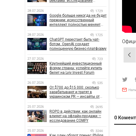
рекламы: исследование
показало, что на самом деле
влияет на эффективность
28.07.2026
1729
кампаний
Google больше никогда не будет
прежним: искусственный
интеллект полностью меняет
правила поиска
28.07.2026
1725
ChatGPT перестает быть чат-
Офици
ботом. OpenAI создает
полноценную бизнес-платформу
Нав
27.07.2026
723
по
Крупнейший инвестиционный
форум страны: успейте купить
зап
билет на Lviv Invest Forum
26.07.2026
535
От $700 до $15 000: сколько
Нап
зарабатывают и тратят в
украинском PR — инсайты от
znamy и Women Make Money
25.07.2026
2695
ROPO в действии: как онлайн
влияет на офлайн-продажи —
0
Комент
исследование COMFY
25.07.2026
3244
Как один оборот принес Philips