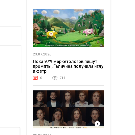
23.07.2026
Пока 97% маркетологов пишут
промпты, Галичина получила иглу
и фетр
0
714