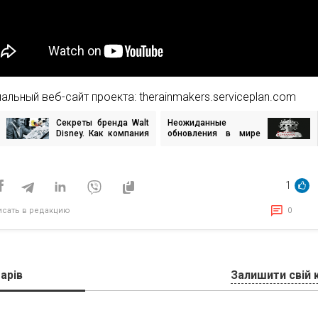
альный веб-сайт проекта: therainmakers.serviceplan.com
Секреты бренда Walt
Неожиданные
игация
Disney. Как компания
обновления в мире
превратилась в
диджитал за ноябрь
маркетинговую
2020
исям
империю
1
исать в редакцию
0
арів
Залишити свій 