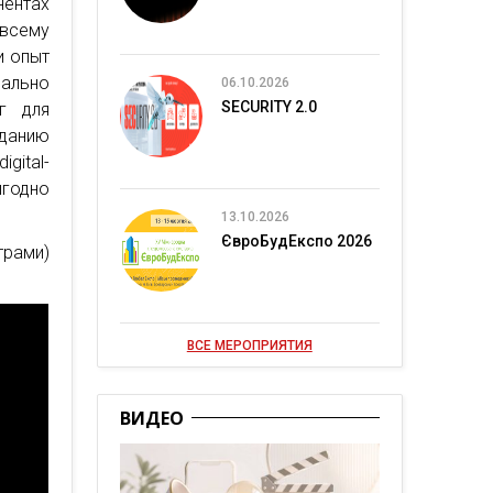
ентах
 всему
и опыт
ально
06.10.2026
SECURITY 2.0
г для
данию
gital-
годно
13.10.2026
ЄвроБудЕкспо 2026
трами)
ВСЕ МЕРОПРИЯТИЯ
ВИДЕО