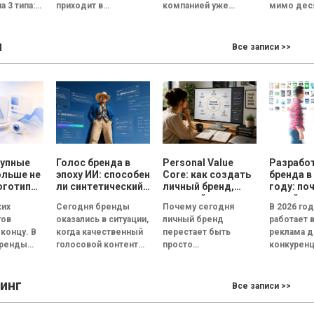
а 3 типа:
приходит в
компанией уже
мимо дес
великолепный офис,
недостаточно.
прилавков
ванная и
его встречает
Руководитель
Помидоры
ы
ционная.
улыбчивый
должен стать лицом
примерно
Все записи >>
— это
сотрудник отдела
бизнеса. По данным
одинаковы
я под
кадров, а...
Edelman, 84%
сорта, по
людей...
похожий..
рупные
Голос бренда в
Personal Value
Разрабо
ольше не
эпоху ИИ: способен
Core: как создать
бренда в
оготипы
ли синтетический
личный бренд,
году: по
ри года
голос передать
который
дизайн 
ких
Сегодня бренды
Почему сегодня
В 2026 го
эмоции и внушить
способствует
реклам
гов
оказались в ситуации,
личный бренд
работает 
доверие, или все
выбору, доверию и
 концу. В
когда качественный
перестает быть
реклама д
бренды вскоре
статусу
бренды
голосовой контент
просто
конкуренц
будут звучать
одинаково?
перестал быть
дополнительной
внимание
т не в
конкурентным
возможностью для
пользова
инг
ипы, а в
преимуществом.
медийных личностей
сокращае
Все записи >>
...
Четкая дикция,
и становится
нескольки
контроль интонации,
инструментом
Согласно..