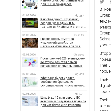
Наймология: бесплатный курс
для CEO и фаундеров
В нов
Group
04.08.2026
287
Как объединить стратегию,
тенде
созданную людьми и AI-
эпизо
технологии? Кейс izi и агентства
SHOTS
Group
04.08.2026
4115
Schna
Европа вновь отметила
украинский ритейл: три
урове
магазина «Сильпо» вошли в
рейтинг лучших супермаркетов
Втор
03.08.2026
3046
Поступление-2026: менеджмент
прин
во второй раз стал самой
TheHu
популярной специальностью, а
количество заявлений —
проце
рекордным за последние 5 лет
02.08.2026
435
WhatsApp будет удалять
TheHu
сообщения брендов из
digit
основных чатов: что изменится
для бизнеса
проек
02.08.2026
571
Штраф до 15 млн евро: в ЕС
TheHu
вступили в силу новые правила
для чат-ботов и ИИ-контента
агент