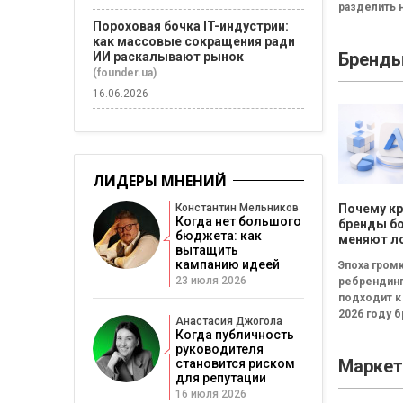
разделить н
сессию
неудачная,
Пороховая бочка IT-индустрии:
сбалансиро
как массовые сокращения ради
Бренд
ИИ раскалывают рынок
трансформа
Неудачная 
(founder.ua)
«рефлекси
16.06.2026
канапе»...
ЛИДЕРЫ МНЕНИЙ
Константин Мельников
Почему к
Когда нет большого
бренды б
бюджета: как
меняют л
вытащить
каждые т
кампанию идеей
Эпоха гром
23 июля 2026
ребрендин
подходит к
2026 году 
Анастасия Джогола
всё чаще
Когда публичность
инвестирую
руководителя
Маркет
становится риском
новые логот
для репутации
узнаваемые
16 июля 2026