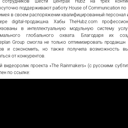
 сотрудников шести центрах Hubz на трех контин
осуточно поддерживают работу House of Communication по
 имея в своем распоряжении квалифицированный персонал 
ре digital-продакшна. Хабы TheHubz.com профессион
изованы в интеллектуальную модульную систему услу
имального глобального охвата. Благодаря их соз
ceplan Group смогла не только оптимизировать продакшн di
ов и сэкономить, но также получила возможность вы
аться от конкурентов.
й видеоролик проекта «The Rainmakers» (с русскими субти
пен по ссылке: