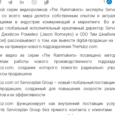
1
ой серии видеороликов «The Rainmakers» эксперты Servi
 со всего мира делятся собственным опытом и актуал
нциями в индустрии коммуникаций и маркетинге. Во в
де глобальный исполнительный креативный директор Servi
 Джейсон Ромейко (Jason Romeyko) и CDO Тим Шнабель
bel) рассказывают о том, как вывести digital-продакшн на
нь на примере нового подразделения TheHubz.com.
ое видео из серии «The Rainmakers» посвящено мето
ципам работы нового производственного подразде
bz.com, создание которого помогло радикально упро
ссы продакшена.
bz.com от Serviceplan Group – новый глобальный поставщик
al-продакшен, созданный для повышения скорости реал
тов и их эффективности.
bz.com функционирует как внутренний поставщик услу
ств Serviceplan Group без прямого контакта с клиентами.