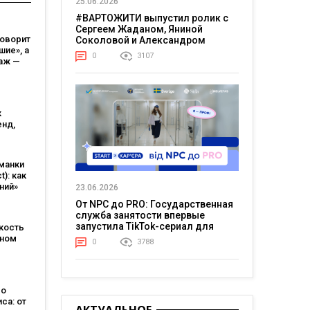
25.06.2026
#ВАРТОЖИТИ выпустил ролик с
Сергеем Жаданом, Яниной
говорит
Соколовой и Александром
ие», а
Тереном о жизни в постоянном
0
3107
аж —
напряжении
то на
 прав?
к
енд,
льзя
ь
манки
t): как
ний»
23.06.2026
нас
От NPC до PRO: Государственная
орогое
служба занятости впервые
запустила TikTok-сериал для
кость
молодежи
нном
0
3788
во
са: от