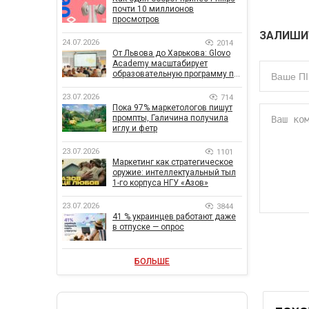
почти 10 миллионов
просмотров
ЗАЛИШИ
24.07.2026
2014
От Львова до Харькова: Glovo
Academy масштабирует
образовательную программу по
поддержке украинского
бизнеса
23.07.2026
714
Пока 97% маркетологов пишут
промпты, Галичина получила
иглу и фетр
23.07.2026
1101
Маркетинг как стратегическое
оружие: интеллектуальный тыл
1-го корпуса НГУ «Азов»
23.07.2026
3844
41 % украинцев работают даже
в отпуске — опрос
БОЛЬШЕ