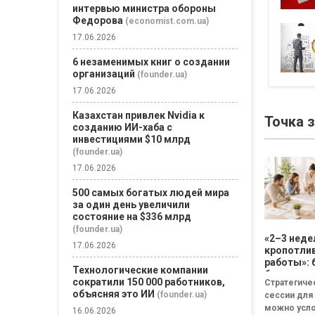
интервью министра обороны
Федорова
(economist.com.ua)
17.06.2026
6 незаменимых книг о создании
организаций
(founder.ua)
17.06.2026
Казахстан привлек Nvidia к
Точка 
созданию ИИ-хаба с
инвестициями $10 млрд
(founder.ua)
17.06.2026
500 самых богатых людей мира
за один день увеличили
состояние на $336 млрд
(founder.ua)
«2–3 неде
17.06.2026
кропотли
работы»: 
Технологические компании
бизнесу н
сократили 150 000 работников,
Стратегиче
смысла
объясняя это ИИ
(founder.ua)
сессии для
проводит
можно усл
стратеги
16.06.2026