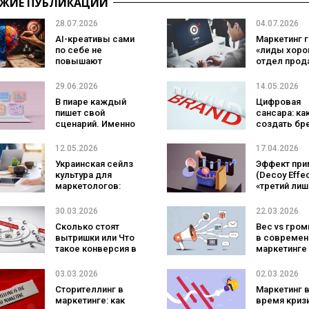
ЖИЕ ПУБЛИКАЦИИ
28.07.2026
04.07.2026
AI-креативы сами
Маркетинг 
по себе не
«лиды хорош
повышают
отдел прод
эффективность
«плохие». К
рекламы:
самом деле
29.06.2026
14.05.2026
исследование
В пиаре каждый
Цифровая
показало, что на
пишет свой
сансара: ка
самом деле
сценарий. Именно
создать бр
влияет на
поэтому здесь
который не
эффективность
остаются надолго
скопироват
12.05.2026
17.04.2026
кампаний
Украинская сейлз
Эффект при
культура для
(Decoy Effec
маркетологов:
«третий лиш
обзор актуальных
заставляет 
и активных
покупать д
30.03.2026
22.03.2026
комьюнити
Сколько стоят
Вес vs гром
вытришки или Что
в совреме
такое конверсия в
маркетинге
продажах?
03.03.2026
02.03.2026
Сторителлинг в
Маркетинг 
маркетинге: как
время кризи