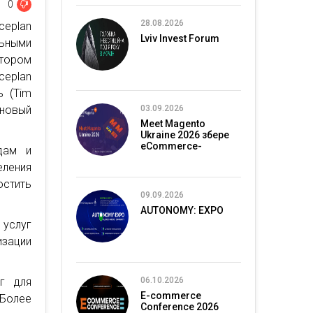
0
28.08.2026
ceplan
Lviv Invest Forum
ьными
тором
ceplan
 (Tim
 новый
03.09.2026
Meet Magento
Ukraine 2026 збере
eCommerce-
дам и
спільноту в Києві
ления
стить
09.09.2026
AUTONOMY: EXPO
 услуг
изации
г для
06.10.2026
E-commerce
 Более
Conference 2026