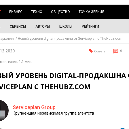
Г
БИЗНЕС
ТЕХНО
ОБЩЕСТВО
ТОЧКА ЗРЕНИЯ
А
СЕРВИСЫ
АВТОРЫ
ШКОЛЫ
РЕЙТИНГИ
аркетинг
Новый уровень digital-продакшна от Serviceplan с TheHubz.com
.12.2020
0
Советы
мя чтения: 1.1 мин.
ВЫЙ УРОВЕНЬ DIGITAL-ПРОДАКШНА 
VICEPLAN С THEHUBZ.COM
Serviceplan Group
Крупнейшая независимая группа агентств