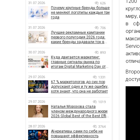
1200
31.07.2026
626
Почему крупные бренды больше
кругл
не меняют логотипы каждые три
миру,
года
в сфе
31.07.2026
706
орган
Лучшие рекламные кампании
первого полугодия 2026 года:
макс
какие бренды задавали тон в
Servi
отрасли
30.07.2026
893
актив
Куда двигается маркетинг:
отлич
главные сигналы рынка по
итогам Digital Marketing Day от
Второ
GoIT
29.07.2026
1331
досту
67 % маркетологов до сих пор
допускают одну и ту же ошибку,
хотя знают, что она не работает
29.07.2026
1019
Наталья Морозова стала
членом международного жюри
2026 Global Best of the Best Effie
Awards
28.07.2026
3764
AI-креативы сами по себе не
повышают эффективность