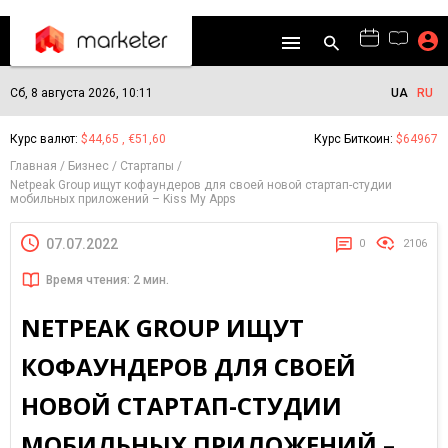
Сб, 8 августа 2026, 10:11
UA
RU
Курс валют:
$44,65 , €51,60
Курс Биткоин:
$64967
Главная
Бизнес
Стартапы
Netpeak Group ищут кофаундеров для своей новой стартап-студии
мобильных приложений – Kiss My Apps
07.07.2022
0
2106
Время чтения: 2 мин.
NETPEAK GROUP ИЩУТ
КОФАУНДЕРОВ ДЛЯ СВОЕЙ
НОВОЙ СТАРТАП-СТУДИИ
МОБИЛЬНЫХ ПРИЛОЖЕНИЙ –