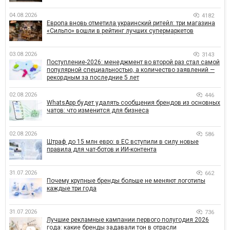
04.08.2026
4182
Европа вновь отметила украинский ритейл: три магазина
«Сильпо» вошли в рейтинг лучших супермаркетов
03.08.2026
3143
Поступление-2026: менеджмент во второй раз стал самой
популярной специальностью, а количество заявлений —
рекордным за последние 5 лет
02.08.2026
446
WhatsApp будет удалять сообщения брендов из основных
чатов: что изменится для бизнеса
02.08.2026
586
Штраф до 15 млн евро: в ЕС вступили в силу новые
правила для чат-ботов и ИИ-контента
31.07.2026
662
Почему крупные бренды больше не меняют логотипы
каждые три года
31.07.2026
736
Лучшие рекламные кампании первого полугодия 2026
года: какие бренды задавали тон в отрасли