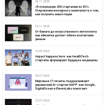
26.11.2025
«Я отказываю 250 стартапам из 251».
Откровения венчурного капиталиста о том,
как получить инвестиции
02.11.2025
От бумаги до искусственного интеллекта:
как еВизитка делает обмен контактами
умным
22.09.2025
Impact happens here: как HealthTech-
стартапы формируют будущее медицины
28.07.2025
Мировые IT-гиганты поддерживают
украинский AI-стартап HAPP: как Google,
DigitalOcean и ElevenLabs помогают
развивать инновации в Украине
22.07.2025