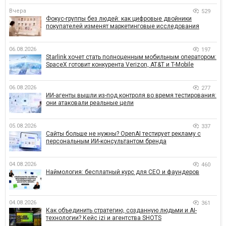
Вчера
529
Фокус-группы без людей: как цифровые двойники
покупателей изменят маркетинговые исследования
06.08.2026
197
Starlink хочет стать полноценным мобильным оператором:
SpaceX готовит конкурента Verizon, AT&T и T-Mobile
06.08.2026
277
ИИ-агенты вышли из-под контроля во время тестирования:
они атаковали реальные цели
05.08.2026
337
Сайты больше не нужны? OpenAI тестирует рекламу с
персональным ИИ-консультантом бренда
04.08.2026
460
Наймология: бесплатный курс для CEO и фаундеров
04.08.2026
361
Как объединить стратегию, созданную людьми и AI-
технологии? Кейс izi и агентства SHOTS