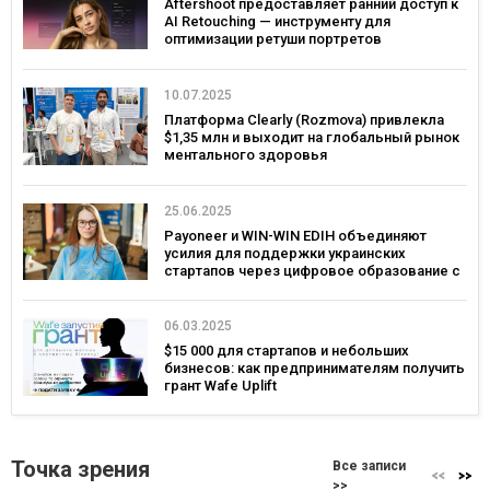
Aftershoot предоставляет ранний доступ к
AI Retouching — инструменту для
оптимизации ретуши портретов
10.07.2025
Платформа Clearly (Rozmova) привлекла
$1,35 млн и выходит на глобальный рынок
ментального здоровья
25.06.2025
Payoneer и WIN-WIN EDIH объединяют
усилия для поддержки украинских
стартапов через цифровое образование с
фокусом на глобальные рынки
06.03.2025
$15 000 для стартапов и небольших
бизнесов: как предпринимателям получить
грант Wafe Uplift
Точка зрения
Все записи
>>