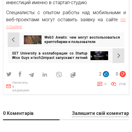
инвестиций именно в стартап-студию.
Специалисты с опытом работы над мобильными и
веб-проектами могут оставить заявку на сайте
по
ссылке
.
Web3 Awaits: чем могут воспользоваться
Навигация
криптобиржи и пользователи
по
SET University в коллаборации со Startup
записям
Wise Guys и tech2impact запускают летний
SET Bootcamp для стартапов
2
0
Написать
0
2106
в
редакцию
0
Коментарів
Залишити свій коментар