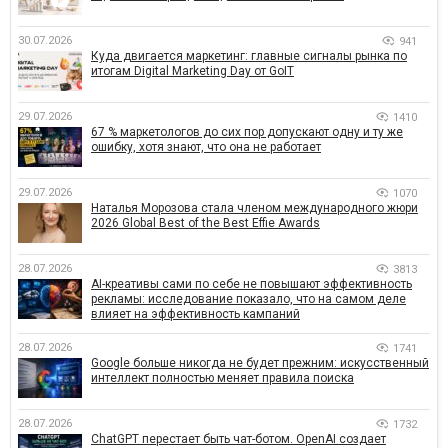
30.07.2026
941
Куда двигается маркетинг: главные сигналы рынка по
итогам Digital Marketing Day от GoIT
29.07.2026
1410
67 % маркетологов до сих пор допускают одну и ту же
ошибку, хотя знают, что она не работает
29.07.2026
1070
Наталья Морозова стала членом международного жюри
2026 Global Best of the Best Effie Awards
28.07.2026
3813
AI-креативы сами по себе не повышают эффективность
рекламы: исследование показало, что на самом деле
влияет на эффективность кампаний
28.07.2026
1741
Google больше никогда не будет прежним: искусственный
интеллект полностью меняет правила поиска
28.07.2026
1732
ChatGPT перестает быть чат-ботом. OpenAI создает