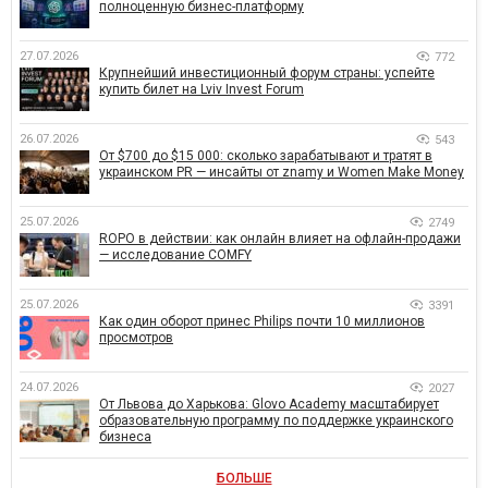
полноценную бизнес-платформу
27.07.2026
772
Крупнейший инвестиционный форум страны: успейте
купить билет на Lviv Invest Forum
26.07.2026
543
От $700 до $15 000: сколько зарабатывают и тратят в
украинском PR — инсайты от znamy и Women Make Money
25.07.2026
2749
ROPO в действии: как онлайн влияет на офлайн-продажи
— исследование COMFY
25.07.2026
3391
Как один оборот принес Philips почти 10 миллионов
просмотров
24.07.2026
2027
От Львова до Харькова: Glovo Academy масштабирует
образовательную программу по поддержке украинского
бизнеса
БОЛЬШЕ