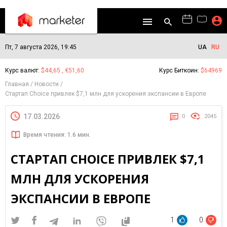
Пт, 7 августа 2026, 19:45
UA
RU
Курс валют:
$44,65 , €51,60
Курс Биткоин:
$64969
Главная
Новости
Стартап Choice привлек $7,1 млн для ускорения экспансии в Европе
17.03.2026
0
2045
Время чтения: 1.6 мин.
СТАРТАП CHOICE ПРИВЛЕК $7,1
МЛН ДЛЯ УСКОРЕНИЯ
ЭКСПАНСИИ В ЕВРОПЕ
1
0