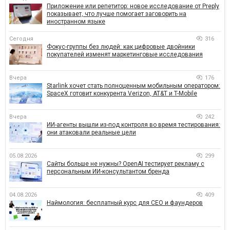
Приложение или репетитор: новое исследование от Preply
показывает, что лучше помогает заговорить на
иностранном языке
Сегодня
316
Фокус-группы без людей: как цифровые двойники
покупателей изменят маркетинговые исследования
Вчера
176
Starlink хочет стать полноценным мобильным оператором:
SpaceX готовит конкурента Verizon, AT&T и T-Mobile
Вчера
242
ИИ-агенты вышли из-под контроля во время тестирования:
они атаковали реальные цели
05.08.2026
299
Сайты больше не нужны? OpenAI тестирует рекламу с
персональным ИИ-консультантом бренда
04.08.2026
409
Наймология: бесплатный курс для CEO и фаундеров