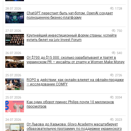
28.07.2026
1728
ChatGPT перестает быть чат-ботом. OpenAI создает
полноценную бизнес-платформу
27.07.2026
750
Крупнейший инвестиционный форум страны: успейте
купить билет на Lviv Invest Forum
26.07.2026
540
От $700 до $15 000: сколько зарабатывают и тратят в
украинском PR — инсайты от znamy и Women Make Money
25.07.2026
2726
ROPO в действии: как онлайн влияет на офлайн-продажи
— исследование COMFY
25.07.2026
3334
Как один оборот принес Philips почти 10 миллионов
просмотров
24.07.2026
2023
От Львова до Харькова: Glovo Academy масштабирует
образовательную программу по поддержке украинского