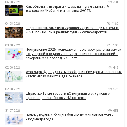
04.08.2026
331
Как объединить стратегию, созданную людьми и AI-
технологии? Кейс izi и агентства SHOTS
04.08.2026
4160
Европа вновь отметила украинский ритейл: три магазина
«Сильпо» вошли в рейтинг лучших супермаркетов
03.08.2026
3106
Поступление-2026: менеджмент во второй раз стал самой
популярной специальностью, а количество заявлений —
рекордным за последние 5 лет
02.08.2026
442
WhatsApp будет удалять сообщения брендов из основных
чатов: что изменится для бизнеса
02.08.2026
578
Штраф до 15 млн евро: в ЕС вступили в силу новые
правила для чат-ботов и ИИ-контента
31.07.2026
651
Почему крупные бренды больше не меняют логотипы
каждые три года