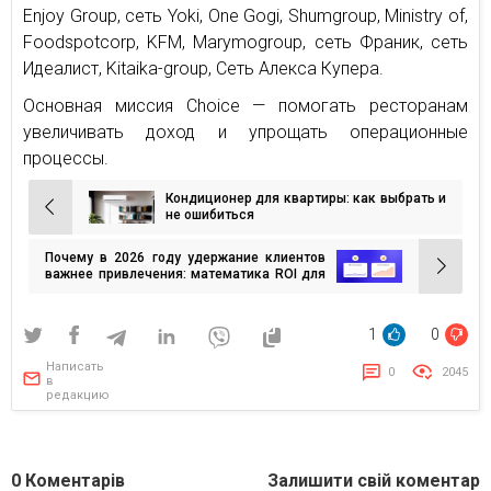
Enjoy Group, сеть Yoki, One Gogi, Shumgroup, Ministry of,
Foodspotcorp, KFM, Marymogroup, сеть Франик, сеть
Идеалист, Kitaika-group, Сеть Алекса Купера.
Основная миссия Choice — помогать ресторанам
увеличивать доход и упрощать операционные
процессы.
Кондиционер для квартиры: как выбрать и
Навигация
не ошибиться
по
Почему в 2026 году удержание клиентов
записям
важнее привлечения: математика ROI для
электронной коммерции
1
0
Написать
0
2045
в
редакцию
0
Коментарів
Залишити свій коментар