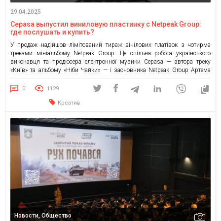
29.04.2025
Cepasa выпустил виниловую пластинку с Netpeak Group:
где послушать и купить?
У продаж надійшов лімітований тираж вінілових платівок з чотирма
треками мініальбому Netpeak Group. Це спільна робота українського
виконавця та продюсера електронної музики Cepasa — автора треку
«Київ» та альбому «Ніби Чайки» — і засновника Netpeak Group Артема
Бородатюка. Мініальбом містить чотири треки: Aspiration – легкий,
позитивний, в чомусь морський та літній трек, який налаштовує на […]
0
1129
Креатив
Новости, Общество