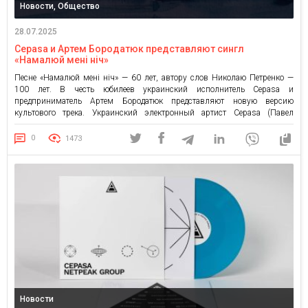
Новости, Общество
28.07.2025
Cepasa и Артем Бородатюк представляют сингл
«Намалюй мені ніч»
Песне «Намалюй мені ніч» — 60 лет, автору слов Николаю Петренко —
100 лет. В честь юбилеев украинский исполнитель Cepasa и
предприниматель Артем Бородатюк представляют новую версию
культового трека. Украинский электронный артист Cepasa (Павел
Ленченко) и предприниматель и основатель Netpeak Group Артем
Бородатюк представляют новую современную электронную версию
0
1473
легендарной композиции «Нарисуй мне ночь». «Нарисуй мне […]
Новости