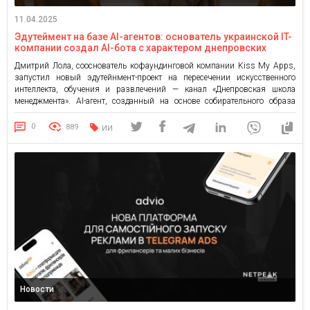
11.04.2025
Эдутеймент на базе AI-агентов: основатель украинской IT-
компании создал AI-бота с характером днепровских
бизнесменов, который учит жесткому менеджменту
Дмитрий Лола, сооснователь кофаундинговой компании Kiss My Apps,
запустил новый эдутейнмент-проект на пересечении искусственного
интеллекта, обучения и развлечений — канал «Днепровская школа
менеджмента». AI-агент, созданный на основе собирательного образа
днепровских бизнесменов, ежедневно публикует практические советы по
управлению бизнесом в прямолинейном, жестком стиле. Идея бота
0
889
ИИ
выросла из внутренней управленческой культуры команд Kiss My Apps
из Днепра […]
Новости