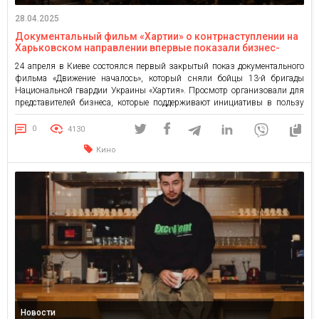
28.04.2025
Документальный фильм «Хартии» о контрнаступлении на
Харьковском направлении впервые показали бизнес-
сообществу в Киеве
24 апреля в Киеве состоялся первый закрытый показ документального
фильма «Движение началось», который сняли бойцы 13-й бригады
Национальной гвардии Украины «Хартия». Просмотр организовали для
представителей бизнеса, которые поддерживают инициативы в пользу
подразделения. Событие инициировали Kiss my Apps и Event Agency
Netpeak Group — компании, входящие в состав Netpeak Group.
0
4130
Мероприятие состоялось в камерном формате и […]
Кино
Новости