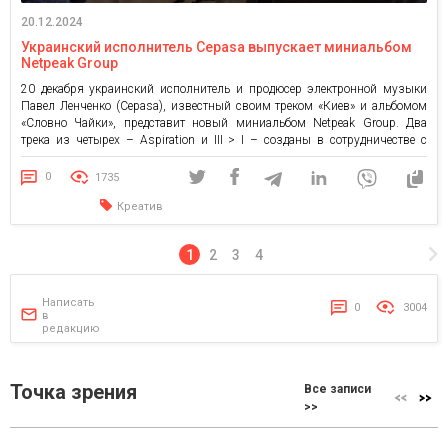
20.12.2024
Украинский исполнитель Cepasa выпускает миниальбом
Netpeak Group
20 декабря украинский исполнитель и продюсер электронной музыки
Павел Ленченко (Cepasa), известный своим треком «Киев» и альбомом
«Словно Чайки», представит новый миниальбом Netpeak Group. Два
трека из четырех – Aspiration и III > I – созданы в сотрудничестве с
основателем Netpeak Group Артемом Бородатюком. Релиз состоится во
время открытого инвента Netpeak Group Pulse, а послушать […]
0
1735
Креатив
1
2
3
4
Написать
0
3004
в
редакцию
Точка зрения
Все записи
>>