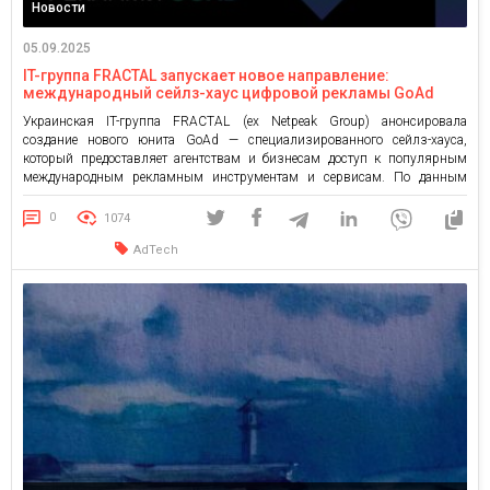
Новости
05.09.2025
IT-группа FRACTAL запускает новое направление:
международный сейлз-хаус цифровой рекламы GoAd
Украинская IT-группа FRACTAL (ex Netpeak Group) анонсировала
создание нового юнита GoAd — специализированного сейлз-хауса,
который предоставляет агентствам и бизнесам доступ к популярным
международным рекламным инструментам и сервисам. По данным
исследования IAB Ukraine, расходы на цифровую рекламу в Украине
выросли на 24% в 2024 году. Всеукраинская рекламная коалиция
0
1074
прогнозирует, что в 2025 году рост может достичь […]
AdTech