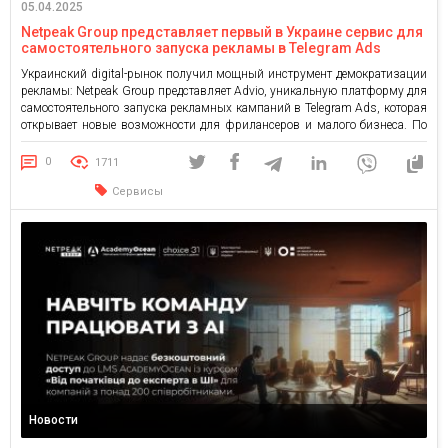
05.04.2025
Netpeak Group представляет первый в Украине сервис для
самостоятельного запуска рекламы в Telegram Ads
Украинский digital-рынок получил мощный инструмент демократизации
рекламы: Netpeak Group представляет Advio, уникальную платформу для
самостоятельного запуска рекламных кампаний в Telegram Ads, которая
открывает новые возможности для фрилансеров и малого бизнеса. По
статистике, более 25 миллионов украинских пользователей ежедневно
находятся в Telegram, превращая мессенджер в чрезвычайно
0
1711
привлекательное для маркетинга пространство. Advio решает ключевую
Сервисы
проблему малого бизнеса: сложность […]
Новости