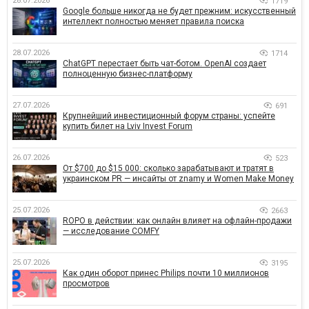
28.07.2026
1719
Google больше никогда не будет прежним: искусственный
интеллект полностью меняет правила поиска
28.07.2026
1714
ChatGPT перестает быть чат-ботом. OpenAI создает
полноценную бизнес-платформу
27.07.2026
691
Крупнейший инвестиционный форум страны: успейте
купить билет на Lviv Invest Forum
26.07.2026
523
От $700 до $15 000: сколько зарабатывают и тратят в
украинском PR — инсайты от znamy и Women Make Money
25.07.2026
2663
ROPO в действии: как онлайн влияет на офлайн-продажи
— исследование COMFY
25.07.2026
3195
Как один оборот принес Philips почти 10 миллионов
просмотров