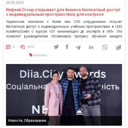
20.03.2025
Netpeak Group открывает для бизнеса бесплатный доступ
с индивидуальным пространством для контроля
обучения на ИИ-курсе
Украинские компании с более чем 200 сотрудниками получат
бесплатный доступ к индивидуальным учебным пространствам в LMS
AcademyOcean с курсом «От начинающего до эксперта в ИИ». Это
позволит руководителям отслеживать прогресс обучения каждого
сотрудника и компании в целом, видеть полученные сертификаты и
формировать стратегию обучения команды в направлении ИИ на основе
0
1075
детальной статистики. Netpeak Group запускает […]
Courses
Новости, Образование