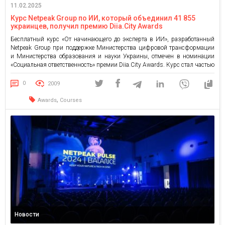
11.02.2025
Курс Netpeak Group по ИИ, который объединил 41 855
украинцев, получил премию Diia.City Awards
Бесплатный курс «От начинающего до эксперта в ИИ», разработанный
Netpeak Group при поддержке Министерства цифровой трансформации
и Министерства образования и науки Украины, отмечен в номинации
«Социальная ответственность» премии Diia.City Awards. Курс стал частью
стратегии Минцифры до 2030 года — вывести Украину в топ-3 мировых
лидеров в разработке и внедрении решений на основе искусственного
0
2009
интеллекта. С […]
,
Awards
Courses
Новости