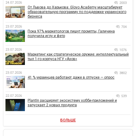
24.07.2026
2003
От Львова до Харькова: Glovo Academy масштабирует
образовательную программу по поддержке украинского
бизнеса
23.07.2026
704
Пока 97% маркетологов пишут промпты, Галичина
получила иглу и фетр
23.07.2026
1076
Маркетинг как стратегическое оружие: интеллектуальный
тыл 1-го корпуса НГУ «Азов»
23.07.2026
3802
41 % украинцев работают даже в отпуске — опрос
22.07.2026
539
PlantIn расширяет экосистему хобби-приложений и
запускает 2 новых продукта
БОЛЬШЕ