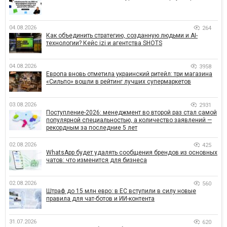
04.08.2026
264
Как объединить стратегию, созданную людьми и AI-
технологии? Кейс izi и агентства SHOTS
04.08.2026
3958
Европа вновь отметила украинский ритейл: три магазина
«Сильпо» вошли в рейтинг лучших супермаркетов
03.08.2026
2931
Поступление-2026: менеджмент во второй раз стал самой
популярной специальностью, а количество заявлений —
рекордным за последние 5 лет
02.08.2026
425
WhatsApp будет удалять сообщения брендов из основных
чатов: что изменится для бизнеса
02.08.2026
560
Штраф до 15 млн евро: в ЕС вступили в силу новые
правила для чат-ботов и ИИ-контента
31.07.2026
620