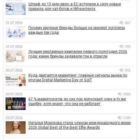
Штраф до 15 млн евро: в ЕС вступили в силу новые
правила для чат-ботов и ИИ-контента
31.07.2026
667
Почему крупные бренды больше не меняют логотипы
каждые три года
31.07.2026
745
Лучшие рекламные кампании первого полугодия 2026
года: какие бренды задавали тон в отрасли
30.07.2026
976
Куда двигается маркетинг: главные сигналы рынка по
итогам Digital Marketing Day от GoIT
29.07.2026
1432
67 % маркетологов до сих пор допускают одну и ту же
ошибку, хотя знают, что она не работает
29.07.2026
1109
Наталья Морозова стала членом международного жюри
2026 Global Best of the Best Effie Awards