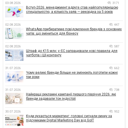
03.08.2026
3171
Вступ-2026: менеджмент вдруге став найпопулярнішою
спеціальністю, а кількість заяв — рекордна за 5 років
02.08.2026
447
WhatsApp прибиратиме повідомлення брендів з основних
чатів: що зміниться для бізнесу
02.08.2026
587
Штраф до €15 млн: у ЄС запрацювали нові правила для
чатботів і ШІ-контенту
31.07.2026
662
Чому великі бренди більше не змінюють логотипи кожні
три роки
31.07.2026
738
Найкращі рекламні кампанії першого півріччя 2026: які
бренди задавали тон індустрії
30.07.2026
952
Куди рухається маркетинг: головні сигнали ринку за
підсумками Digital Marketing Day від GoIT