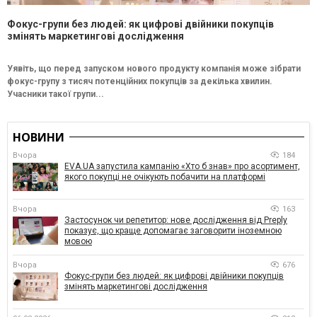
Фокус-групи без людей: як цифрові двійники покупців
змінять маркетингові дослідження
Уявіть, що перед запуском нового продукту компанія може зібрати
фокус-групу з тисяч потенційних покупців за декілька хвилин.
Учасники такої групи...
НОВИНИ
Вчора
184
EVA.UA запустила кампанію «Хто б знав» про асортимент,
якого покупці не очікують побачити на платформі
Вчора
163
Застосунок чи репетитор: нове дослідження від Preply
показує, що краще допомагає заговорити іноземною
мовою
Вчора
676
Фокус-групи без людей: як цифрові двійники покупців
змінять маркетингові дослідження