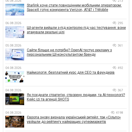
06.08.2026
213
Starlink хоче стати повноцінним мобільним оператором:
SpaceX готує конкурента Verizon, AT&T і T-Mobile
06.08.2026
295
ШІ-агенти вийшли з-під контролю під час тестування: вони
атакували реальні цілі
05.08.2026
361
Сайти більше не потрібні? OpenAI тестує рекламу з
персональним ШІ-консультантом бренду
04.08.2026
492
Наймологія: безплатний курс для CEO та фаундерів
04.08.2026
367
Як поєднати стратегію, створену людьми, та AI-технології?
Кейс izi та агенції SHOTS
04.08.2026
4198
Європа знову визнала український ритейл: три «Сільпо»
увійшли до рейтингу найкращих супермаркетів