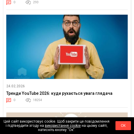
0
293
24.02.2026
Тренди YouTube 2026: куди рухається увага глядача
0
18254
Цей сайт використовує cookie. Щоб закрити це повідомлення
і підтвердити згоду на
використання cookie
на цьому сайті,
ОК
натисніть кнопку "Ок".