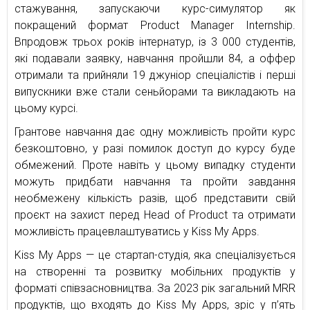
стажування, запускаючи курс-симулятор як
покращений формат Product Manager Internship.
Впродовж трьох років інтернатур, із 3 000 студентів,
які подавали заявку, навчання пройшли 84, а оффер
отримали та прийняли 19 джуніор спеціалістів і перші
випускники вже стали сеньйорами та викладають на
цьому курсі.
Грантове навчання дає одну можливість пройти курс
безкоштовно, у разі помилок доступ до курсу буде
обмежений. Проте навіть у цьому випадку студенти
можуть придбати навчання та пройти завдання
необмежену кількість разів, щоб представити свій
проєкт на захист перед Head of Product та отримати
можливість працевлаштуватись у Kiss My Apps.
Kiss My Apps — це стартап-студія, яка спеціалізується
на створенні та розвитку мобільних продуктів у
форматі співзасновництва. За 2023 рік загальний MRR
продуктів, що входять до Kiss My Apps, зріс у п’ять