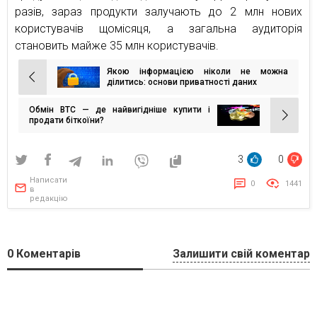
разів, зараз продукти залучають до 2 млн нових
користувачів щомісяця, а загальна аудиторія
становить майже 35 млн користувачів.
Якою інформацією ніколи не можна
Навігація
ділитись: основи приватності даних
записів
Обмін BTC — де найвигідніше купити і
продати біткоїни?
3
0
Написати
0
1441
в
редакцію
0
Коментарів
Залишити свій коментар