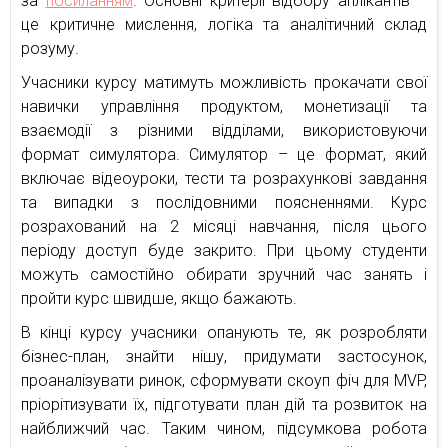
за
посиланням
. Основні критерії відбору аплікантів –
це критичне мислення, логіка та аналітичний склад
розуму.
Учасники курсу матимуть можливість прокачати свої
навички управління продуктом, монетизації та
взаємодії з різними відділами, використовуючи
формат симулятора. Симулятор – це формат, який
включає відеоуроки, тести та розрахункові завдання
та випадки з послідовними поясненнями. Курс
розрахований на 2 місяці навчання, після цього
періоду доступ буде закрито. При цьому студенти
можуть самостійно обирати зручний час занять і
пройти курс швидше, якщо бажають.
В кінці курсу учасники опанують те, як розробляти
бізнес-план, знайти нішу, придумати застосунок,
проаналізувати ринок, сформувати скоуп фіч для MVP,
пріорітизувати їх, підготувати план дій та розвиток на
найближчий час. Таким чином, підсумкова робота