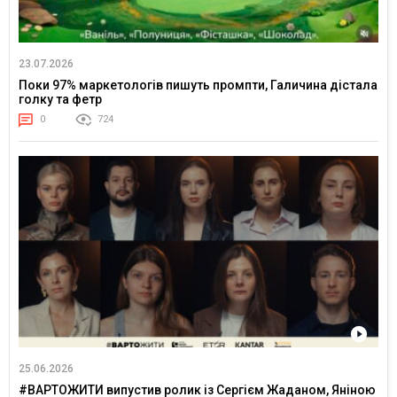
23.07.2026
Поки 97% маркетологів пишуть промпти, Галичина дістала
голку та фетр
0
724
25.06.2026
#ВАРТОЖИТИ випустив ролик із Сергієм Жаданом, Яніною