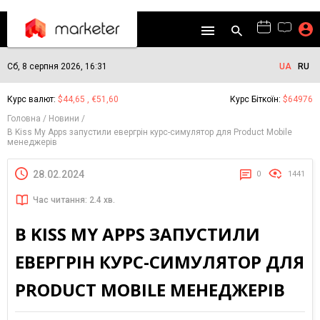
Сб, 8 серпня 2026, 16:31
UA
RU
Курс валют:
$44,65 , €51,60
Курс Біткоїн:
$64976
Головна
Новини
В Kiss My Apps запустили евергрін курс-симулятор для Product Mobile
менеджерів
28.02.2024
0
1441
Час читання: 2.4 хв.
В KISS MY APPS ЗАПУСТИЛИ
ЕВЕРГРІН КУРС-СИМУЛЯТОР ДЛЯ
PRODUCT MOBILE МЕНЕДЖЕРІВ