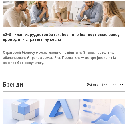
«2-3 тижні марудної роботи»: без чого бізнесу немає сенсу
проводити стратегічну сесію
Стратсесії бізнесу можна умовно поділити на 3 типи: провальна,
збалансована й трансформаційна. Провальна — це «рефлексія під
канапе» без результату....
Бренди
Усі статті >>