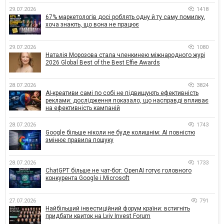
29.07.2026
1418
67% маркетологів досі роблять одну й ту саму помилку,
хоча знають, що вона не працює
29.07.2026
1080
Наталія Морозова стала членкинею міжнародного журі
2026 Global Best of the Best Effie Awards
28.07.2026
3824
AI-креативи самі по собі не підвищують ефективність
реклами: дослідження показало, що насправді впливає
на ефективність кампаній
28.07.2026
1743
Google більше ніколи не буде колишнім: AI повністю
змінює правила пошуку
28.07.2026
1733
ChatGPT більше не чат-бот: OpenAI готує головного
конкурента Google і Microsoft
27.07.2026
791
Найбільший інвестиційний форум країни: встигніть
придбати квиток на Lviv Invest Forum