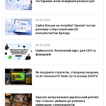
тестування: вони атакували реальні цілі
05.08.2026
Сайти більше не потрібні? OpenAI тестує
рекламу з персональним ШІ-
консультантом бренду
04.08.2026
Наймологія: безплатний курс для CEO та
фаундерів
Як поєднати стратегію, створену людьми,
та AI-технології? Кейс izi та агенції SHOTS
Європа знову визнала український ритейл:
три «Сільпо» увійшли до рейтингу
найкращих супермаркетів