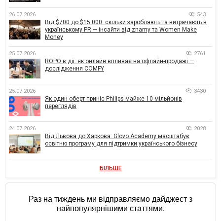
26.07.2026
543
Від $700 до $15 000: скільки заробляють та витрачають в
українському PR — інсайти від znamy та Women Make
Money
25.07.2026
2761
ROPO в дії: як онлайн впливає на офлайн-продажі —
дослідження COMFY
25.07.2026
3430
Як один оберт приніс Philips майже 10 мільйонів
переглядів
24.07.2026
2028
Від Львова до Харкова: Glovo Academy масштабує
освітню програму для підтримки українського бізнесу
БІЛЬШЕ
Раз на тиждень ми відправляємо дайджест з
найпопулярнішими статтями.