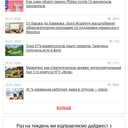
Как один оборот принес Philips почти 10 миллионов
просмотров
24.07.2026
2019
От Львова до Харькова: Glovo Academy масштабирует
образовательную программу по поддержке украинского
бизнеса
23.07.2026
715
Пока 97% маркетологов пишут промпты, Галичина
получила иглу и фетр
23.07.2026
1111
Маркетинг как стратегическое оружие: интеллектуальный
тыл 1-го корпуса НГУ «Азов»
23.07.2026
3855
41 % украинцев работают даже в отпуске — опрос
БОЛЬШЕ
Раз на тиждень ми відправляємо дайджест з