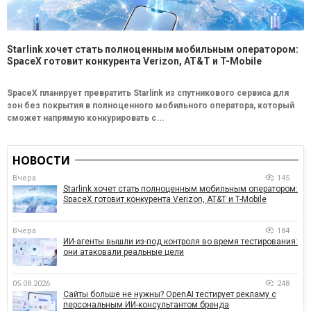
Starlink хочет стать полноценным мобильным оператором:
SpaceX готовит конкурента Verizon, AT&T и T-Mobile
SpaceX планирует превратить Starlink из спутникового сервиса для
зон без покрытия в полноценного мобильного оператора, который
сможет напрямую конкурировать с...
НОВОСТИ
Вчера
145
Starlink хочет стать полноценным мобильным оператором:
SpaceX готовит конкурента Verizon, AT&T и T-Mobile
Вчера
184
ИИ-агенты вышли из-под контроля во время тестирования:
они атаковали реальные цели
05.08.2026
248
Сайты больше не нужны? OpenAI тестирует рекламу с
персональным ИИ-консультантом бренда