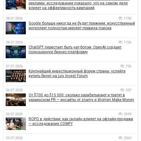
рекламы: исследование показало, что на самом деле
влияет на эффективность кампаний
28.07.2026
1730
Google больше никогда не будет прежним: искусственный
интеллект полностью меняет правила поиска
28.07.2026
1726
ChatGPT перестает быть чат-ботом. OpenAI создает
полноценную бизнес-платформу
27.07.2026
726
Крупнейший инвестиционный форум страны: успейте
купить билет на Lviv Invest Forum
26.07.2026
537
От $700 до $15 000: сколько зарабатывают и тратят в
украинском PR — инсайты от znamy и Women Make Money
25.07.2026
2699
ROPO в действии: как онлайн влияет на офлайн-продажи
— исследование COMFY
25.07.2026
3263