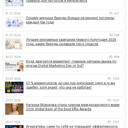
правила для чат-ботов и ИИ-контента
31.07.2026
647
Почему крупные бренды больше не меняют логотипы
каждые три года
31.07.2026
708
Лучшие рекламные кампании первого полугодия 2026
года: какие бренды задавали тон в отрасли
30.07.2026
898
Куда двигается маркетинг: главные сигналы рынка по
итогам Digital Marketing Day от GoIT
29.07.2026
1355
67 % маркетологов до сих пор допускают одну и ту же
ошибку, хотя знают, что она не работает
29.07.2026
1027
Наталья Морозова стала членом международного жюри
2026 Global Best of the Best Effie Awards
28.07.2026
3767
AI-креативы сами по себе не повышают эффективность