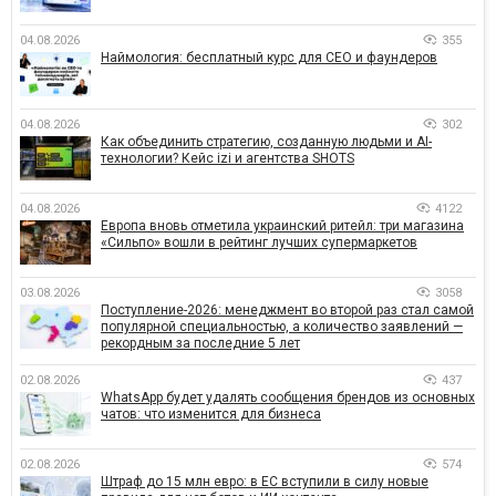
04.08.2026
355
Наймология: бесплатный курс для CEO и фаундеров
04.08.2026
302
Как объединить стратегию, созданную людьми и AI-
технологии? Кейс izi и агентства SHOTS
04.08.2026
4122
Европа вновь отметила украинский ритейл: три магазина
«Сильпо» вошли в рейтинг лучших супермаркетов
03.08.2026
3058
Поступление-2026: менеджмент во второй раз стал самой
популярной специальностью, а количество заявлений —
рекордным за последние 5 лет
02.08.2026
437
WhatsApp будет удалять сообщения брендов из основных
чатов: что изменится для бизнеса
02.08.2026
574
Штраф до 15 млн евро: в ЕС вступили в силу новые