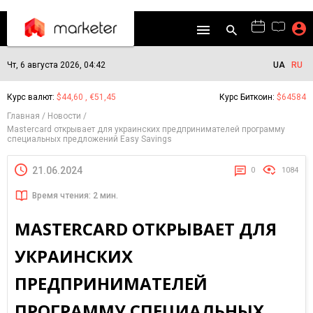
Чт, 6 августа 2026, 04:42
UA
RU
Курс валют:
$44,60 , €51,45
Курс Биткоин:
$64584
Главная
Новости
Mastercard открывает для украинских предпринимателей программу
специальных предложений Easy Savings
21.06.2024
0
1084
Время чтения: 2 мин.
MASTERCARD ОТКРЫВАЕТ ДЛЯ
УКРАИНСКИХ
ПРЕДПРИНИМАТЕЛЕЙ
ПРОГРАММУ СПЕЦИАЛЬНЫХ