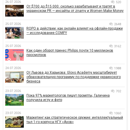
26.07.2026
520
От $700 до $15 000: сколько зарабатывают и тратят в
украинском PR — инсайты от znamy и Women Make Money
25.07.2026
2648
ROPO в действии: как онлайн влияет на офлайн-продажи
— исследование COMFY
25.07.2026
3162
Как один оборот принес Philips почти 10 миллионов
просмотров
24.07.2026
1988
От Львова до Харькова: Glovo Academy масштабирует
образовательную программу по поддержке украинского
бизнеса
23.07.2026
702
Пока 97% маркетологов пишут промпты, Галичина
получила иглу и фетр
23.07.2026
1060
Маркетинг как стратегическое оружие: интеллектуальный
тыл 1-го корпуса НГУ «Азов»