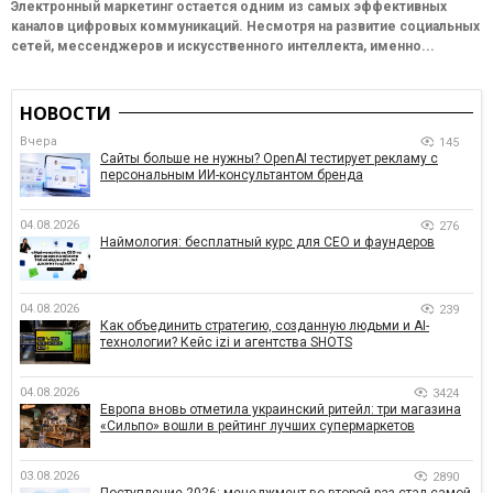
Электронный маркетинг остается одним из самых эффективных
каналов цифровых коммуникаций. Несмотря на развитие социальных
сетей, мессенджеров и искусственного интеллекта, именно...
НОВОСТИ
Вчера
145
Сайты больше не нужны? OpenAI тестирует рекламу с
персональным ИИ-консультантом бренда
04.08.2026
276
Наймология: бесплатный курс для CEO и фаундеров
04.08.2026
239
Как объединить стратегию, созданную людьми и AI-
технологии? Кейс izi и агентства SHOTS
04.08.2026
3424
Европа вновь отметила украинский ритейл: три магазина
«Сильпо» вошли в рейтинг лучших супермаркетов
03.08.2026
2890