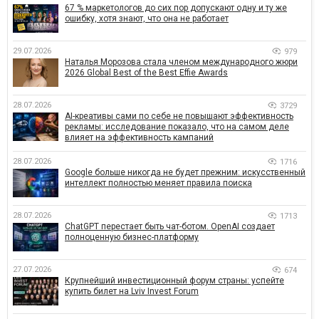
67 % маркетологов до сих пор допускают одну и ту же
ошибку, хотя знают, что она не работает
29.07.2026
979
Наталья Морозова стала членом международного жюри
2026 Global Best of the Best Effie Awards
28.07.2026
3729
AI-креативы сами по себе не повышают эффективность
рекламы: исследование показало, что на самом деле
влияет на эффективность кампаний
28.07.2026
1716
Google больше никогда не будет прежним: искусственный
интеллект полностью меняет правила поиска
28.07.2026
1713
ChatGPT перестает быть чат-ботом. OpenAI создает
полноценную бизнес-платформу
27.07.2026
674
Крупнейший инвестиционный форум страны: успейте
купить билет на Lviv Invest Forum