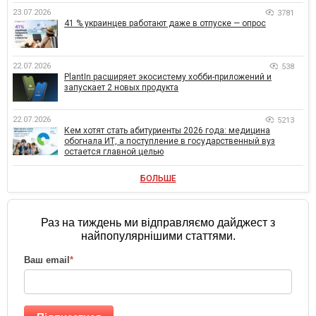
23.07.2026
3781
41 % украинцев работают даже в отпуске — опрос
22.07.2026
538
PlantIn расширяет экосистему хобби-приложений и
запускает 2 новых продукта
22.07.2026
5213
Кем хотят стать абитуриенты 2026 года: медицина
обогнала ИТ, а поступление в государственный вуз
остается главной целью
БОЛЬШЕ
Раз на тиждень ми відправляємо дайджест з
найпопулярнішими статтями.
Ваш email
*